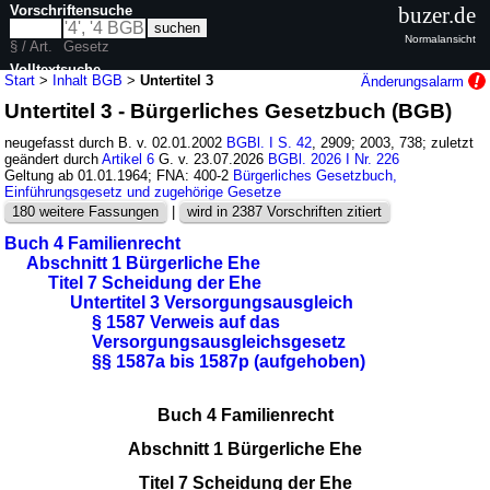
Vorschriftensuche
buzer.de
Normalansicht
§ / Art.
Gesetz
Volltextsuche
Start
>
Inhalt BGB
>
Untertitel 3
Änderungsalarm
Untertitel 3 - Bürgerliches Gesetzbuch (BGB)
nur in BGB
neugefasst durch B. v. 02.01.2002
BGBl. I S. 42
, 2909; 2003, 738; zuletzt
geändert durch
Artikel 6
G. v. 23.07.2026
BGBl. 2026 I Nr. 226
Geltung ab 01.01.1964; FNA: 400-2
Bürgerliches Gesetzbuch,
Einführungsgesetz und zugehörige Gesetze
180 weitere Fassungen
|
wird in 2387 Vorschriften zitiert
Buch 4 Familienrecht
Abschnitt 1 Bürgerliche Ehe
Titel 7 Scheidung der Ehe
Untertitel 3 Versorgungsausgleich
§ 1587 Verweis auf das
Versorgungsausgleichsgesetz
§§ 1587a bis 1587p (aufgehoben)
Buch 4 Familienrecht
Abschnitt 1 Bürgerliche Ehe
Titel 7 Scheidung der Ehe