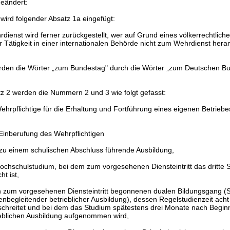
geändert:
wird folgender Absatz 1a eingefügt:
dienst wird ferner zurückgestellt, wer auf Grund eines völkerrechtliche
r Tätigkeit in einer internationalen Behörde nicht zum Wehrdienst her
erden die Wörter „zum Bundestag" durch die Wörter „zum Deutschen B
tz 2 werden die Nummern 2 und 3 wie folgt gefasst:
ehrpflichtige für die Erhaltung und Fortführung eines eigenen Betriebe
Einberufung des Wehrpflichtigen
 zu einem schulischen Abschluss führende Ausbildung,
Hochschulstudium, bei dem zum vorgesehenen Diensteintritt das dritte
ht ist,
n zum vorgesehenen Diensteintritt begonnenen dualen Bildungsgang (
enbegleitender betrieblicher Ausbildung), dessen Regelstudienzeit ach
schreitet und bei dem das Studium spätestens drei Monate nach Begin
ieblichen Ausbildung aufgenommen wird,