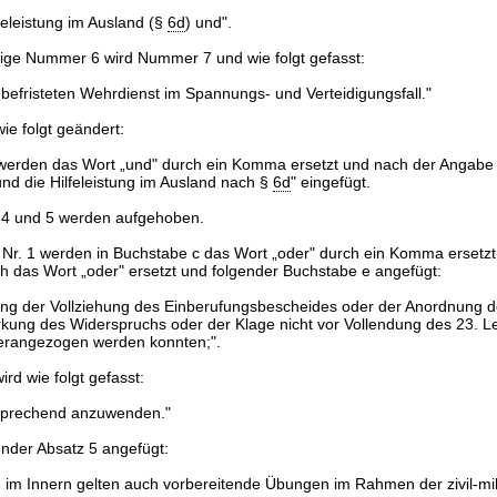
lfeleistung im Ausland (§
6d
) und".
rige Nummer 6 wird Nummer 7 und wie folgt gefasst:
nbefristeten Wehrdienst im Spannungs- und Verteidigungsfall."
ie folgt geändert:
 werden das Wort „und" durch ein Komma ersetzt und nach der Angabe
nd die Hilfeleistung im Ausland nach §
6d
" eingefügt.
 4 und 5 werden aufgehoben.
 Nr. 1 werden in Buchstabe c das Wort „oder" durch ein Komma ersetzt
h das Wort „oder" ersetzt und folgender Buchstabe e angefügt:
ng der Vollziehung des Einberufungsbescheides oder der Anordnung d
kung des Widerspruchs oder der Klage nicht vor Vollendung des 23. 
erangezogen werden konnten;".
ird wie folgt gefasst:
tsprechend anzuwenden."
ender Absatz 5 angefügt:
ung im Innern gelten auch vorbereitende Übungen im Rahmen der zivil-mil