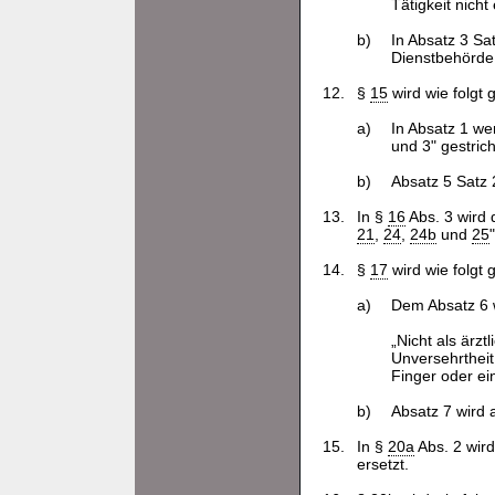
Tätigkeit nich
b)
In Absatz 3 Sa
Dienstbehörde 
12.
§
15
wird wie folgt 
a)
In Absatz 1 we
und 3" gestric
b)
Absatz 5 Satz 
13.
In §
16
Abs. 3 wird
21
,
24
,
24b
und
25
14.
§
17
wird wie folgt 
a)
Dem Absatz 6 w
„Nicht als ärzt
Unversehrthei
Finger oder ei
b)
Absatz 7 wird
15.
In §
20a
Abs. 2 wir
ersetzt.