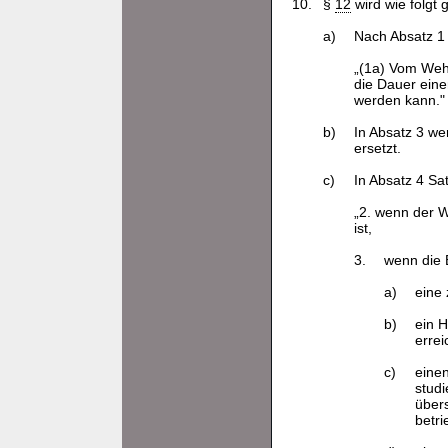
10.
§
12
wird wie folgt 
a)
Nach Absatz 1 
„(1a) Vom Wehr
die Dauer eine
werden kann."
b)
In Absatz 3 w
ersetzt.
c)
In Absatz 4 Sa
„2. wenn der W
ist,
3.
wenn die 
a)
eine
b)
ein 
erreic
c)
eine
studi
über
betr