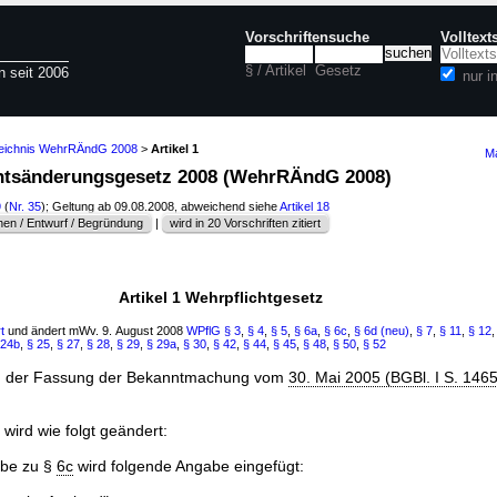
Vorschriftensuche
Volltex
§ / Artikel
Gesetz
n seit 2006
nur 
zeichnis WehrRÄndG 2008
>
Artikel 1
Ma
chtsänderungsgesetz 2008 (WehrRÄndG 2008)
9
(
Nr. 35
); Geltung ab 09.08.2008, abweichend siehe
Artikel 18
en / Entwurf / Begründung
|
wird in 20 Vorschriften zitiert
Artikel 1 Wehrpflichtgesetz
t
und ändert mWv. 9. August 2008
WPflG
§ 3
,
§ 4
,
§ 5
,
§ 6a
,
§ 6c
,
§ 6d (neu)
,
§ 7
,
§ 11
,
§ 12
 24b
,
§ 25
,
§ 27
,
§ 28
,
§ 29
,
§ 29a
,
§ 30
,
§ 42
,
§ 44
,
§ 45
,
§ 48
,
§ 50
,
§ 52
n der Fassung der Bekanntmachung vom
30. Mai 2005 (BGBl. I S. 146
 wird wie folgt geändert:
be zu §
6c
wird folgende Angabe eingefügt: