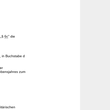
 „§
6c
" die
, in Buchstabe d
er
Lebensjahres zum
itärischen