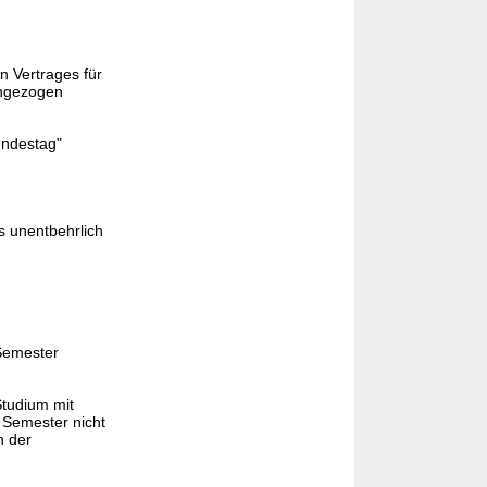
n Vertrages für
angezogen
undestag"
s unentbehrlich
 Semester
Studium mit
t Semester nicht
n der