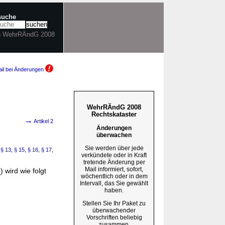
tsuche
in WehrRÄndG 2008
il bei Änderungen
WehrRÄndG 2008
Rechtskataster
→
Artikel 2
Änderungen
überwachen
Sie werden über jede
,
§ 13
,
§ 15
,
§ 16
,
§ 17
,
verkündete oder in Kraft
tretende Änderung per
Mail informiert, sofort,
5
) wird wie folgt
wöchentlich oder in dem
Intervall, das Sie gewählt
haben.
Stellen Sie Ihr Paket zu
überwachender
Vorschriften beliebig
zusammen.