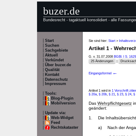
buzer.de
Bundesrecht - tagaktuell konsolidiert - alle Fassunge
Start
Sie sind hier:
Start
>
Inhaltsver
Suchen
Artikel 1 - Wehrre
Sachgebiete
Aktuell
G. v. 31.07.2008
BGBl. I S. 162
Verkündet
25 Änderungen
|
Drucksach
Über buzer.de
Qualität
←
Eingangsformel
Kontakt
Datenschutz
Impressum
Artikel 1 wird in
1 Vorschrift zitier
Tools:
§ 20a
,
§ 20b
,
§ 21
,
§ 23
,
§ 24
,
§
Blog-Plugin
Das
Wehrpflichtgesetz
i
Mobilversion
geändert:
Update via:
1.
Die Inhaltsübersicht
Web-Widget
Feed
a)
Nach der Anga
Rechtskataster