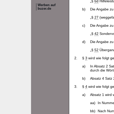
„§
6d
Hilfeleis
Werben auf
buzer.de
b)
Die Angabe zu
„§
27
(weggefal
c)
Die Angabe zu
„§
42
Sondervor
d)
Die Angabe zu
„§
52
Übergangs
2.
§
3
wird wie folgt g
a)
In Absatz 2 Sa
durch die Wört
b)
Absatz 4 Satz 
3.
§
4
wird wie folgt g
a)
Absatz 1 wird w
aa)
In Nummer
bb)
Nach Numm