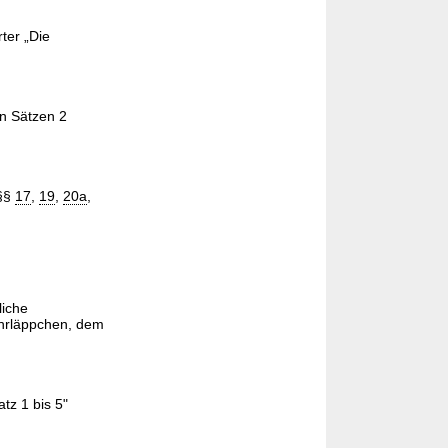
ter „Die
n Sätzen 2
„§§
17
,
19
,
20a
,
liche
Ohrläppchen, dem
tz 1 bis 5"