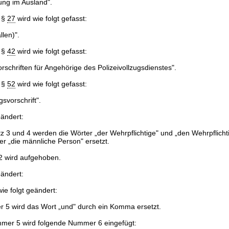
tung im Ausland".
 §
27
wird wie folgt gefasst:
len)".
 §
42
wird wie folgt gefasst:
schriften für Angehörige des Polizeivollzugsdienstes".
 §
52
wird wie folgt gefasst:
vorschrift".
eändert:
tz 3 und 4 werden die Wörter „der Wehrpflichtige" und „den Wehrpflichti
er „die männliche Person" ersetzt.
2 wird aufgehoben.
eändert:
ie folgt geändert:
 5 wird das Wort „und" durch ein Komma ersetzt.
er 5 wird folgende Nummer 6 eingefügt: