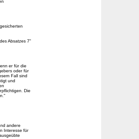
en
 gesicherten
 des Absatzes 7"
enn er für die
gebers oder für
esem Fall sind
tigt und
en
flichtigen. Die
n."
und andere
n Interesse für
 ausgeübte