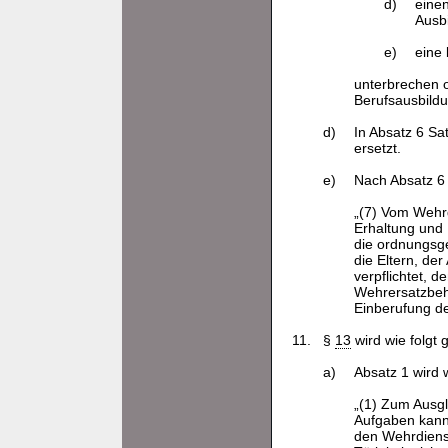
d)
einen
Ausb
e)
eine
unterbrechen o
Berufsausbildu
d)
In Absatz 6 Sa
ersetzt.
e)
Nach Absatz 6 
„(7) Vom Wehrd
Erhaltung und 
die ordnungsge
die Eltern, de
verpflichtet, 
Wehrersatzbehö
Einberufung de
11.
§
13
wird wie folgt 
a)
Absatz 1 wird w
„(1) Zum Ausgl
Aufgaben kann 
den Wehrdienst