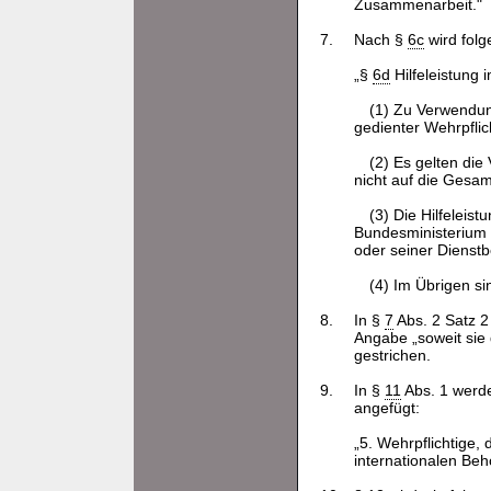
Zusammenarbeit."
7.
Nach §
6c
wird fol
„§
6d
Hilfeleistung 
(1) Zu Verwendun
gedienter Wehrpflich
(2) Es gelten die
nicht auf die Gesa
(3) Die Hilfeleist
Bundesministerium 
oder seiner Dienst
(4) Im Übrigen s
8.
In §
7
Abs. 2 Satz 2
Angabe „soweit sie 
gestrichen.
9.
In §
11
Abs. 1 werd
angefügt:
„5. Wehrpflichtige, 
internationalen Be