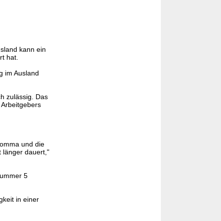
sland kann ein
t hat.
ng im Ausland
ch zulässig. Das
 Arbeitgebers
 Komma und die
 länger dauert,"
Nummer 5
keit in einer