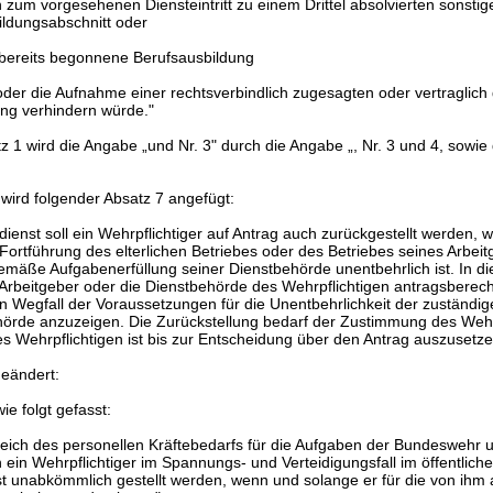
 zum vorgesehenen Diensteintritt zu einem Drittel absolvierten sonstig
ildungsabschnitt oder
 bereits begonnene Berufsausbildung
der die Aufnahme einer rechtsverbindlich zugesagten oder vertraglich
ng verhindern würde."
tz 1 wird die Angabe „und Nr. 3" durch die Angabe „, Nr. 3 und 4, sowie
wird folgender Absatz 7 angefügt:
ienst soll ein Wehrpflichtiger auf Antrag auch zurückgestellt werden, w
Fortführung des elterlichen Betriebes oder des Betriebes seines Arbeit
mäße Aufgabenerfüllung seiner Dienstbehörde unentbehrlich ist. In di
r Arbeitgeber oder die Dienstbehörde des Wehrpflichtigen antragsberech
den Wegfall der Voraussetzungen für die Unentbehrlichkeit der zuständig
rde anzuzeigen. Die Zurückstellung bedarf der Zustimmung des Wehrp
s Wehrpflichtigen ist bis zur Entscheidung über den Antrag auszusetze
geändert:
ie folgt gefasst:
eich des personellen Kräftebedarfs für die Aufgaben der Bundeswehr 
ein Wehrpflichtiger im Spannungs- und Verteidigungsfall im öffentliche
 unabkömmlich gestellt werden, wenn und solange er für die von ihm