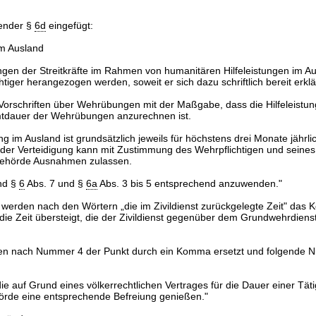
gender §
6d
eingefügt:
im Ausland
gen der Streitkräfte im Rahmen von humanitären Hilfeleistungen im Au
tiger herangezogen werden, soweit er sich dazu schriftlich bereit erklär
 Vorschriften über Wehrübungen mit der Maßgabe, dass die Hilfeleistu
mtdauer der Wehrübungen anzurechnen ist.
ung im Ausland ist grundsätzlich jeweils für höchstens drei Monate jährli
der Verteidigung kann mit Zustimmung des Wehrpflichtigen und seines
behörde Ausnahmen zulassen.
ind §
6
Abs. 7 und §
6a
Abs. 3 bis 5 entsprechend anzuwenden."
 werden nach den Wörtern „die im Zivildienst zurückgelegte Zeit" das
die Zeit übersteigt, die der Zivildienst gegenüber dem Grundwehrdienst
en nach Nummer 4 der Punkt durch ein Komma ersetzt und folgende 
die auf Grund eines völkerrechtlichen Vertrages für die Dauer einer Tätig
hörde eine entsprechende Befreiung genießen."