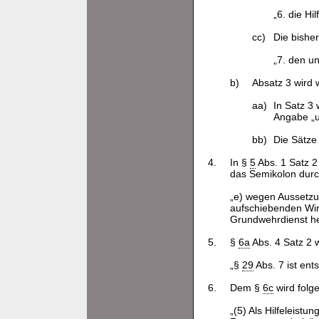
„6. die Hi
cc)
Die bishe
„7. den u
b)
Absatz 3 wird w
aa)
In Satz 3
Angabe „u
bb)
Die Sätze
4.
In §
5
Abs. 1 Satz 2
das Semikolon durc
„e) wegen Aussetzu
aufschiebenden Wir
Grundwehrdienst h
5.
§
6a
Abs. 4 Satz 2 w
„§
29
Abs. 7 ist en
6.
Dem §
6c
wird folg
„(5) Als Hilfeleist