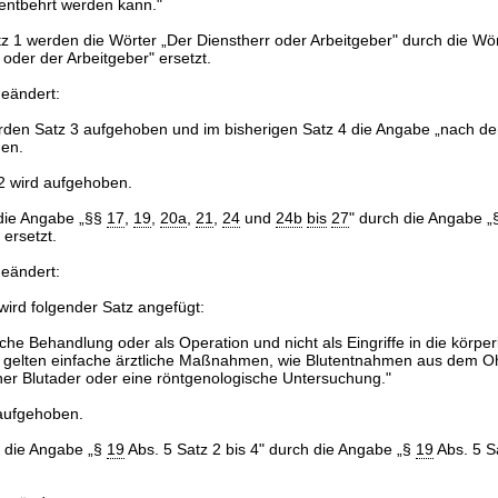
t entbehrt werden kann."
tz 1 werden die Wörter „Der Dienstherr oder Arbeitgeber" durch die Wör
oder der Arbeitgeber" ersetzt.
geändert:
rden Satz 3 aufgehoben und im bisherigen Satz 4 die Angabe „nach de
hen.
2 wird aufgehoben.
 die Angabe „§§
17
,
19
,
20a
,
21
,
24
und
24b
bis
27
" durch die Angabe 
" ersetzt.
geändert:
ird folgender Satz angefügt:
liche Behandlung oder als Operation und nicht als Eingriffe in die körper
t gelten einfache ärztliche Maßnahmen, wie Blutentnahmen aus dem 
ner Blutader oder eine röntgenologische Untersuchung."
 aufgehoben.
d die Angabe „§
19
Abs. 5 Satz 2 bis 4" durch die Angabe „§
19
Abs. 5 Sa