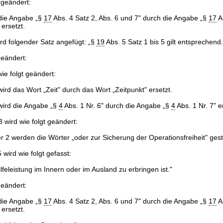
 geändert:
 die Angabe „§
17
Abs. 4 Satz 2, Abs. 6 und 7" durch die Angabe „§
17
Ab
ersetzt.
rd folgender Satz angefügt: „§
19
Abs. 5 Satz 1 bis 5 gilt entsprechend.
geändert:
ie folgt geändert:
wird das Wort „Zeit" durch das Wort „Zeitpunkt" ersetzt.
 wird die Angabe „§
4
Abs. 1 Nr. 6" durch die Angabe „§
4
Abs. 1 Nr. 7" e
 wird wie folgt geändert:
 2 werden die Wörter „oder zur Sicherung der Operationsfreiheit" gest
wird wie folgt gefasst:
ilfeleistung im Innern oder im Ausland zu erbringen ist."
geändert:
 die Angabe „§
17
Abs. 4 Satz 2, Abs. 6 und 7" durch die Angabe „§
17
Ab
ersetzt.