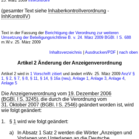
25. März 2009
InhKontrollV
(gesamter Text siehe
Inhaberkontrollverordnung
-
InhKontrollV
)
Text in der Fassung der
Berichtigung der Verordnung zur weiteren
Umsetzung der Beteiligungsrichtlinie B. v. 24. März 2009 BGBl. I S. 688
m.W.v. 25. März 2009
Inhaltsverzeichnis
|
Ausdrucken/PDF
|
nach oben
Artikel 2 Änderung der Anzeigenverordnung
Artikel 2 wird in
1 Vorschrift zitiert
und ändert mWv. 25. März 2009
AnzV
§
1
,
§ 2
,
§ 7
,
§ 8
,
§ 11
,
§ 14
,
§ 16a (neu)
,
Anlage 1
,
Anlage 3
,
Anlage 4
,
Anlage 5
Die
Anzeigenverordnung
vom
19. Dezember 2006
(BGBl. I S. 3245
), die durch die Verordnung vom
31. Oktober 2007 (BGBl. I S. 2546
) geändert worden ist, wird
wie folgt geändert:
1.
§
1
wird wie folgt geändert:
a)
In Absatz 1 Satz 2 werden die Wörter „Anzeigen und
Vorlagen von Unterlagen an die Deutsche