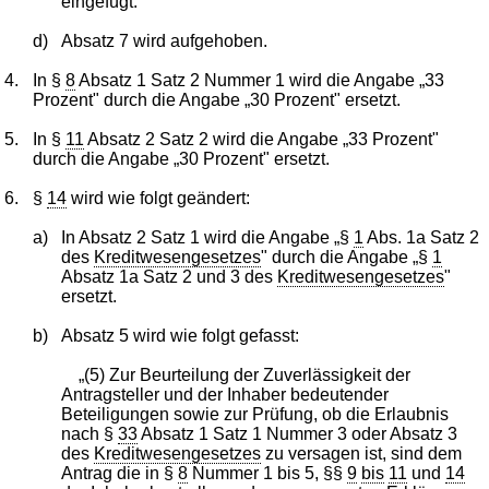
eingefügt.
d)
Absatz 7 wird aufgehoben.
4.
In §
8
Absatz 1 Satz 2 Nummer 1 wird die Angabe „33
Prozent" durch die Angabe „30 Prozent" ersetzt.
5.
In §
11
Absatz 2 Satz 2 wird die Angabe „33 Prozent"
durch die Angabe „30 Prozent" ersetzt.
6.
§
14
wird wie folgt geändert:
a)
In Absatz 2 Satz 1 wird die Angabe „§
1
Abs. 1a Satz 2
des
Kreditwesengesetzes
" durch die Angabe „§
1
Absatz 1a Satz 2 und 3 des
Kreditwesengesetzes
"
ersetzt.
b)
Absatz 5 wird wie folgt gefasst:
„(5) Zur Beurteilung der Zuverlässigkeit der
Antragsteller und der Inhaber bedeutender
Beteiligungen sowie zur Prüfung, ob die Erlaubnis
nach §
33
Absatz 1 Satz 1 Nummer 3 oder Absatz 3
des
Kreditwesengesetzes
zu versagen ist, sind dem
Antrag die in §
8
Nummer 1 bis 5, §§
9
bis
11
und
14