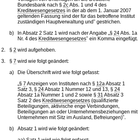
Bundesbank nach §
2c
Abs. 1 und 4 des
Kreditwesengesetzes
in der ab dem 1. Januar 2007
geltenden Fassung sind der für das betroffene Institut
zuständigen Hauptverwaltung und" gestrichen.
b)
In Absatz 2 Satz 1 wird nach der Angabe „§
24
Abs. 1a
Nr. 4 des
Kreditwesengesetzes
" ein Komma eingefügt.
2.
§
2
wird aufgehoben.
3.
§
7
wird wie folgt geändert:
a)
Die Überschrift wird wie folgt gefasst:
„§
7
Anzeigen von Instituten nach §
12a
Absatz 1
Satz 3, §
24
Absatz 1 Nummer 12 und 13, §
24
Absatz 1a Nummer 1 und 2 sowie §
31
Absatz 3
Satz 2 des
Kreditwesengesetzes
(qualifizierte
Beteiligungen, aktivische enge Verbindungen,
Beteiligungen an oder Unternehmensbeziehungen mit
Unternehmen mit Sitz im Ausland, Befreiungen)".
b)
Absatz 1 wird wie folgt geändert:
aa)
Satz 1 wird wie folgt gefasst: