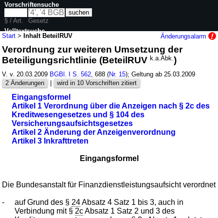
Vorschriftensuche
§ / Art.
Gesetz
Volltextsuche
Start
>
Inhalt BeteilRUV
Änderungsalarm
Verordnung zur weiteren Umsetzung der
nur in BeteilRUV
Beteiligungsrichtlinie (BeteilRUV
k.a.Abk.
)
V. v. 20.03.2009
BGBl. I S. 562
, 688 (
Nr. 15
); Geltung ab 25.03.2009
2 Änderungen
|
wird in 10 Vorschriften zitiert
Eingangsformel
Artikel 1 Verordnung über die Anzeigen nach § 2c des
Kreditwesengesetzes und § 104 des
Versicherungsaufsichtsgesetzes
Artikel 2 Änderung der Anzeigenverordnung
Artikel 3 Inkrafttreten
Eingangsformel
Die Bundesanstalt für Finanzdienstleistungsaufsicht verordnet
-
auf Grund des §
24
Absatz 4 Satz 1 bis 3, auch in
Verbindung mit §
2c
Absatz 1 Satz 2 und 3 des