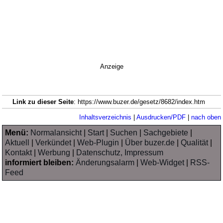
Anzeige
Link zu dieser Seite
: https://www.buzer.de/gesetz/8682/index.htm
Inhaltsverzeichnis
|
Ausdrucken/PDF
|
nach oben
Menü:
Normalansicht
|
Start
|
Suchen
|
Sachgebiete
|
Aktuell
|
Verkündet
|
Web-Plugin
|
Über buzer.de
|
Qualität
|
Kontakt
|
Werbung
|
Datenschutz, Impressum
informiert bleiben:
Änderungsalarm
|
Web-Widget
|
RSS-
Feed