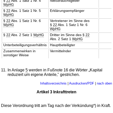
§
22
Abs. 1 Satz 1 Nr. 4
Nießbrauchsgeber
WpHG
§
22
Abs. 1 Satz 1 Nr. 5
Erklärungsempfänger
WpHG
§
22
Abs. 1 Satz 1 Nr. 6
Vertretener im Sinne des
WpHG
§
22
Abs. 1 Satz 1 Nr. 6
WpHG
§
22
Abs. 2 Satz 1
WpHG
Dritter im Sinne des §
22
Abs. 2 Satz 1
WpHG
Unterbeteiligungsverhältnis
Hauptbeteiligter
Zusammenwirken in
Vermittelnder
sonstiger Weise
11.
In Anlage
5
werden in Fußnote 16 die Wörter „Kapital
reduziert um eigene Anteile," gestrichen.
Inhaltsverzeichnis
|
Ausdrucken/PDF
|
nach oben
Artikel 3 Inkrafttreten
Diese Verordnung tritt am Tag nach der Verkündung*) in Kraft.