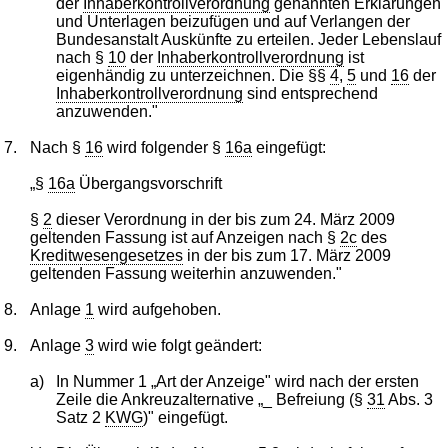
der
Inhaberkontrollverordnung
genannten Erklärungen
und Unterlagen beizufügen und auf Verlangen der
Bundesanstalt Auskünfte zu erteilen. Jeder Lebenslauf
nach §
10
der
Inhaberkontrollverordnung
ist
eigenhändig zu unterzeichnen. Die §§
4
,
5
und
16
der
Inhaberkontrollverordnung
sind entsprechend
anzuwenden."
7.
Nach §
16
wird folgender §
16a
eingefügt:
„§
16a
Übergangsvorschrift
§
2
dieser Verordnung in der bis zum 24. März 2009
geltenden Fassung ist auf Anzeigen nach §
2c
des
Kreditwesengesetzes
in der bis zum 17. März 2009
geltenden Fassung weiterhin anzuwenden."
8.
Anlage
1
wird aufgehoben.
9.
Anlage
3
wird wie folgt geändert:
a)
In Nummer 1 „Art der Anzeige" wird nach der ersten
Zeile die Ankreuzalternative „_ Befreiung (§
31
Abs. 3
Satz 2
KWG
)" eingefügt.