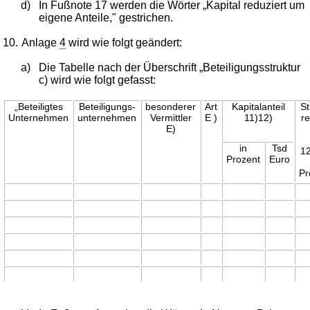
d)
In Fußnote 17 werden die Wörter „Kapital reduziert um
eigene Anteile," gestrichen.
10.
Anlage
4
wird wie folgt geändert:
a)
Die Tabelle nach der Überschrift „Beteiligungsstruktur
c) wird wie folgt gefasst:
„Beteiligtes
Beteiligungs-
besonderer
Art
Kapitalanteil
S
Unternehmen
unternehmen
Vermittler
E )
11)12)
re
E)
in
Tsd
12
Prozent
Euro
Pr