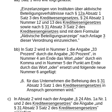
„Einzelanzeigen von Instituten über aktivische
Beteiligungsverhältnisse nach §
12a
Absatz 1
Satz 3 des
Kreditwesengesetzes
, §
24
Absatz 1
Nummer 12 und 13 des
Kreditwesengesetzes
sowie nach §
31
Absatz 3 Satz 2 des
Kreditwesengesetzes
sind mit dem Formular
„Aktivische Beteiligungsanzeige" nach Anlage
3
dieser Verordnung einzureichen."
bb)
In Satz 2 wird in Nummer 1 die Angabe „33
Prozent" durch die Angabe „30 Prozent", in
Nummer 4 am Ende das Wort „oder" durch ein
Komma und in Nummer 5 der Punkt am Ende
durch das Wort „oder" ersetzt und folgende neue
Nummer 6 angefügt:
„6.
für das Unternehmen die Befreiung des §
31
Absatz 3 Satz 1 des
Kreditwesengesetzes
in
Anspruch genommen wird."
c)
In Absatz 2 wird nach der Angabe „§
24
Abs. 1a Nr. 1
und 2 des
Kreditwesengesetzes
" die Angabe „und
§
31
Absatz 3 Satz 2 des
Kreditwesengesetzes
"