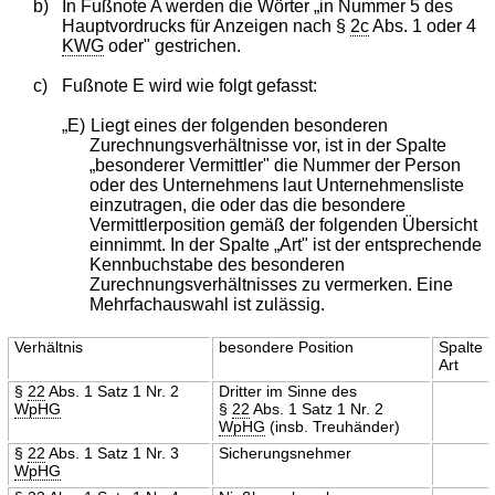
b)
In Fußnote A werden die Wörter „in Nummer 5 des
Hauptvordrucks für Anzeigen nach §
2c
Abs. 1 oder 4
KWG
oder" gestrichen.
c)
Fußnote E wird wie folgt gefasst:
„E)
Liegt eines der folgenden besonderen
Zurechnungsverhältnisse vor, ist in der Spalte
„besonderer Vermittler" die Nummer der Person
oder des Unternehmens laut Unternehmensliste
einzutragen, die oder das die besondere
Vermittlerposition gemäß der folgenden Übersicht
einnimmt. In der Spalte „Art" ist der entsprechende
Kennbuchstabe des besonderen
Zurechnungsverhältnisses zu vermerken. Eine
Mehrfachauswahl ist zulässig.
Verhältnis
besondere Position
Spalte
Art
§
22
Abs. 1 Satz 1 Nr. 2
Dritter im Sinne des
WpHG
§
22
Abs. 1 Satz 1 Nr. 2
WpHG
(insb. Treuhänder)
§
22
Abs. 1 Satz 1 Nr. 3
Sicherungsnehmer
WpHG