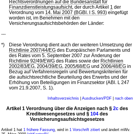
Rechtsverordnungen auf die Bundesanstalt für
Finanzdienstleistungsaufsicht
, der durch Artikel
1
der
Verordnung vom
14. Mai 2007 (BGBl. I S. 993
) eingefügt
worden ist, im Benehmen mit den
Versicherungsaufsichtsbehörden der Länder:
---
*)
Diese Verordnung dient auch der weiteren Umsetzung der
Richtlinie 2007/44/EG
des Europäischen Parlaments und
des Rates vom 5. September 2007 zur Änderung der
Richtlinie 92/49/EWG
des Rates sowie der
Richtlinien
2002/83/EG
,
2004/39/EG
,
2005/68/EG
und
2006/48/EG
in
Bezug auf Verfahrensregeln und Bewertungskriterien für
die aufsichtsrechtliche Beurteilung des Erwerbs und der
Erhöhung von Beteiligungen im Finanzsektor (ABl. L 247
vom 21.9.2007, S. 1).
Inhaltsverzeichnis
|
Ausdrucken/PDF
|
nach oben
Artikel 1 Verordnung über die Anzeigen nach §
2c
des
Kreditwesengesetzes und §
104
des
Versicherungsaufsichtsgesetzes
Artikel 1 hat
1 frühere Fassung
, wird in
1 Vorschrift zitiert
und ändert mWv.