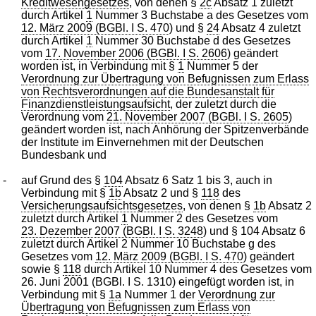
Kreditwesengesetzes
, von denen §
2c
Absatz 1 zuletzt
durch Artikel
1
Nummer 3 Buchstabe a des Gesetzes vom
12. März 2009 (BGBl. I S. 470
) und §
24
Absatz 4 zuletzt
durch Artikel
1
Nummer 30 Buchstabe d des Gesetzes
vom
17. November 2006 (BGBl. I S. 2606
) geändert
worden ist, in Verbindung mit §
1
Nummer 5 der
Verordnung zur Übertragung von Befugnissen zum Erlass
von Rechtsverordnungen auf die Bundesanstalt für
Finanzdienstleistungsaufsicht
, der zuletzt durch die
Verordnung vom
21. November 2007 (BGBl. I S. 2605
)
geändert worden ist, nach Anhörung der Spitzenverbände
der Institute im Einvernehmen mit der Deutschen
Bundesbank und
-
auf Grund des §
104
Absatz 6 Satz 1 bis 3, auch in
Verbindung mit §
1b
Absatz 2 und §
118
des
Versicherungsaufsichtsgesetzes
, von denen §
1b
Absatz 2
zuletzt durch Artikel
1
Nummer 2 des Gesetzes vom
23. Dezember 2007 (BGBl. I S. 3248
) und § 104 Absatz 6
zuletzt durch Artikel 2 Nummer 10 Buchstabe g des
Gesetzes vom
12. März 2009 (BGBl. I S. 470
) geändert
sowie §
118
durch Artikel 10 Nummer 4 des Gesetzes vom
26. Juni 2001 (BGBl. I S. 1310) eingefügt worden ist, in
Verbindung mit §
1a
Nummer 1 der
Verordnung zur
Übertragung von Befugnissen zum Erlass von