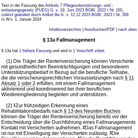
Text in der Fassung des
Artikels 7 Pflegeunterstützungs- und -
entlastungsgesetz (PUEG) G. v. 19. Juni 2023 BGBl. 2023 I Nr. 155;
zuletzt geändert durch Artikel 8w G. v. 12.12.2023 BGBl. 2023 I Nr. 359
m.W.v. 1. Januar 2024
Inhaltsverzeichnis
|
Ausdrucken/PDF
|
nach oben
§ 13a Fallmanagement
§ 13a hat
1 frühere Fassung
und wird in
1 Vorschrift zitiert
(1) Die Träger der Rentenversicherung können Versicherte
mit gesundheitlichen Beeinträchtigungen und besonderem
Unterstützungsbedarf in Bezug auf die berufliche Teilhabe,
die die versicherungsrechtlichen Voraussetzungen nach
§ 11
Absatz 1 oder 2
erfüllen, mit einem Fallmanagement
aktivierend und koordinierend bei ihrer beruflichen
Wiedereingliederung begleiten und unterstützen.
(2)
1
Zur frühzeitigen Erkennung eines
Rehabilitationsbedarfs nach
§ 13 des Neunten Buches
können die Träger der Rentenversicherung bereits vor der
Entscheidung über die Durchführung eines Fallmanagements
Kontakt mit Versicherten aufnehmen.
2
Das Fallmanagement
ist nur mit Einwilligung der Versicherten zulässig.
3
Die