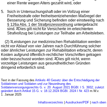
einer Rente wegen Alters gezahlt wird, oder
5.
1
sich in Untersuchungshaft oder im Vollzug einer
Freiheitsstrafe oder freiheitsentziehenden Maßregel der
Besserung und Sicherung befinden oder einstweilig nach
§ 126a Abs. 1 der Strafprozessordnung
untergebracht
sind.
2
Dies gilt nicht für Versicherte im erleichterten
Strafvollzug bei Leistungen zur Teilhabe am Arbeitsleben.
(2)
1
Leistungen zur medizinischen Rehabilitation werden
nicht vor Ablauf von vier Jahren nach Durchführung solcher
oder ähnlicher Leistungen zur Rehabilitation erbracht, deren
Kosten aufgrund öffentlich-rechtlicher Vorschriften getragen
oder bezuschusst worden sind.
2
Dies gilt nicht, wenn
vorzeitige Leistungen aus gesundheitlichen Gründen
dringend erforderlich sind.
Text in der Fassung des
Artikels 40 Gesetz über die Entschädigung der
Soldatinnen und Soldaten und zur Neuordnung des
Soldatenversorgungsrechts G. v. 20. August 2021 BGBl. I S. 3932; zuletzt
geändert durch Artikel 15 G. v. 18.12.2024 BGBl. 2024 I Nr. 423
m.W.v.
1. Januar 2025
Inhaltsverzeichnis
|
Ausdrucken/PDF
|
nach oben