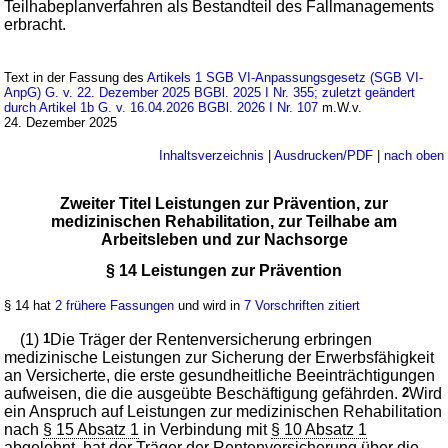
Teilhabeplanverfahren als Bestandteil des Fallmanagements
erbracht.
Text in der Fassung des
Artikels 1 SGB VI-Anpassungsgesetz (SGB VI-
AnpG) G. v. 22. Dezember 2025 BGBl. 2025 I Nr. 355; zuletzt geändert
durch Artikel 1b G. v. 16.04.2026 BGBl. 2026 I Nr. 107
m.W.v.
24. Dezember 2025
Inhaltsverzeichnis
|
Ausdrucken/PDF
|
nach oben
Zweiter Titel Leistungen zur Prävention, zur
medizinischen Rehabilitation, zur Teilhabe am
Arbeitsleben und zur Nachsorge
§ 14 Leistungen zur Prävention
§ 14 hat
2 frühere Fassungen
und wird in
7 Vorschriften zitiert
(1)
1
Die Träger der Rentenversicherung erbringen
medizinische Leistungen zur Sicherung der Erwerbsfähigkeit
an Versicherte, die erste gesundheitliche Beeinträchtigungen
aufweisen, die die ausgeübte Beschäftigung gefährden.
2
Wird
ein Anspruch auf Leistungen zur medizinischen Rehabilitation
nach
§ 15 Absatz 1
in Verbindung mit
§ 10 Absatz 1
abgelehnt, hat der Träger der Rentenversicherung über die