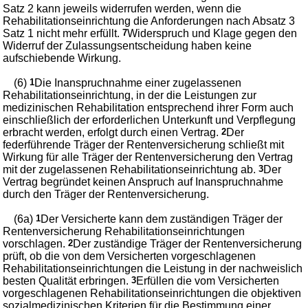
Satz 2 kann jeweils widerrufen werden, wenn die
Rehabilitationseinrichtung die Anforderungen nach Absatz 3
Satz 1 nicht mehr erfüllt.
7
Widerspruch und Klage gegen den
Widerruf der Zulassungsentscheidung haben keine
aufschiebende Wirkung.
(6)
1
Die Inanspruchnahme einer zugelassenen
Rehabilitationseinrichtung, in der die Leistungen zur
medizinischen Rehabilitation entsprechend ihrer Form auch
einschließlich der erforderlichen Unterkunft und Verpflegung
erbracht werden, erfolgt durch einen Vertrag.
2
Der
federführende Träger der Rentenversicherung schließt mit
Wirkung für alle Träger der Rentenversicherung den Vertrag
mit der zugelassenen Rehabilitationseinrichtung ab.
3
Der
Vertrag begründet keinen Anspruch auf Inanspruchnahme
durch den Träger der Rentenversicherung.
(6a)
1
Der Versicherte kann dem zuständigen Träger der
Rentenversicherung Rehabilitationseinrichtungen
vorschlagen.
2
Der zuständige Träger der Rentenversicherung
prüft, ob die von dem Versicherten vorgeschlagenen
Rehabilitationseinrichtungen die Leistung in der nachweislich
besten Qualität erbringen.
3
Erfüllen die vom Versicherten
vorgeschlagenen Rehabilitationseinrichtungen die objektiven
sozialmedizinischen Kriterien für die Bestimmung einer