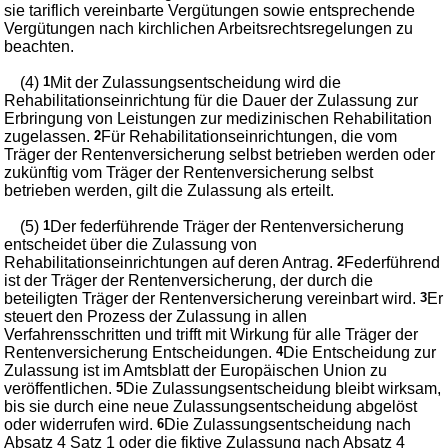
sie tariflich vereinbarte Vergütungen sowie entsprechende
Vergütungen nach kirchlichen Arbeitsrechtsregelungen zu
beachten.
(4)
1
Mit der Zulassungsentscheidung wird die
Rehabilitationseinrichtung für die Dauer der Zulassung zur
Erbringung von Leistungen zur medizinischen Rehabilitation
zugelassen.
2
Für Rehabilitationseinrichtungen, die vom
Träger der Rentenversicherung selbst betrieben werden oder
zukünftig vom Träger der Rentenversicherung selbst
betrieben werden, gilt die Zulassung als erteilt.
(5)
1
Der federführende Träger der Rentenversicherung
entscheidet über die Zulassung von
Rehabilitationseinrichtungen auf deren Antrag.
2
Federführend
ist der Träger der Rentenversicherung, der durch die
beteiligten Träger der Rentenversicherung vereinbart wird.
3
Er
steuert den Prozess der Zulassung in allen
Verfahrensschritten und trifft mit Wirkung für alle Träger der
Rentenversicherung Entscheidungen.
4
Die Entscheidung zur
Zulassung ist im Amtsblatt der Europäischen Union zu
veröffentlichen.
5
Die Zulassungsentscheidung bleibt wirksam,
bis sie durch eine neue Zulassungsentscheidung abgelöst
oder widerrufen wird.
6
Die Zulassungsentscheidung nach
Absatz 4 Satz 1 oder die fiktive Zulassung nach Absatz 4