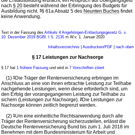
die Erstausbildung erbracht; ein Anspruch auf Übergangsgeld
nach
§ 20
besteht während der Erbringung des Budgets für
Ausbildung nicht.
3
§ 61a Absatz 5 des
Neunten Buches
findet
keine Anwendung.
Text in der Fassung des
Artikels 4 Angehörigen-Entlastungsgesetz G. v.
10. Dezember 2019 BGBl. I S. 2135
m.W.v. 1. Januar 2020
Inhaltsverzeichnis
|
Ausdrucken/PDF
|
nach oben
§ 17 Leistungen zur Nachsorge
§ 17 hat
1 frühere Fassung
und wird in
7 Vorschriften zitiert
(1)
1
Die Träger der Rentenversicherung erbringen im
Anschluss an eine von ihnen erbrachte Leistung zur Teilhabe
nachgehende Leistungen, wenn diese erforderlich sind, um
den Erfolg der vorangegangenen Leistung zur Teilhabe zu
sichern (Leistungen zur Nachsorge).
2
Die Leistungen zur
Nachsorge können zeitlich begrenzt werden.
(2)
1
Um eine einheitliche Rechtsanwendung durch alle
Träger der Rentenversicherung sicherzustellen, erlässt die
Deutsche Rentenversicherung Bund bis zum 1. Juli 2018 im
Benehmen mit dem Bundesministerium für Arbeit und