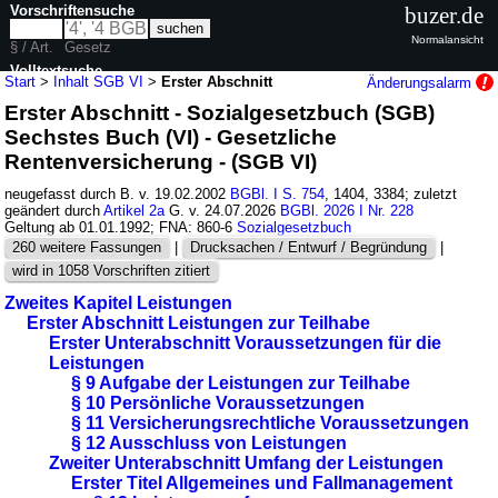
Vorschriftensuche
buzer.de
Normalansicht
§ / Art.
Gesetz
Volltextsuche
Start
>
Inhalt SGB VI
>
Erster Abschnitt
Änderungsalarm
Erster Abschnitt - Sozialgesetzbuch (SGB)
nur in SGB VI
Sechstes Buch (VI) - Gesetzliche
Rentenversicherung - (SGB VI)
neugefasst durch B. v. 19.02.2002
BGBl. I S. 754
, 1404, 3384; zuletzt
geändert durch
Artikel 2a
G. v. 24.07.2026
BGBl. 2026 I Nr. 228
Geltung ab 01.01.1992; FNA: 860-6
Sozialgesetzbuch
260 weitere Fassungen
|
Drucksachen / Entwurf / Begründung
|
wird in 1058 Vorschriften zitiert
Zweites Kapitel Leistungen
Erster Abschnitt Leistungen zur Teilhabe
Erster Unterabschnitt Voraussetzungen für die
Leistungen
§ 9 Aufgabe der Leistungen zur Teilhabe
§ 10 Persönliche Voraussetzungen
§ 11 Versicherungsrechtliche Voraussetzungen
§ 12 Ausschluss von Leistungen
Zweiter Unterabschnitt Umfang der Leistungen
Erster Titel Allgemeines und Fallmanagement