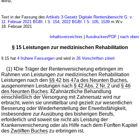
wird.
Text in der Fassung des
Artikels 3 Gesetz Digitale Rentenübersicht G. v.
11. Februar 2021 BGBl. I S. 154, 2022 BGBl. I S. 105, 1539
m.W.v.
18. Februar 2021
Inhaltsverzeichnis
|
Ausdrucken/PDF
|
nach oben
§ 15 Leistungen zur medizinischen Rehabilitation
§ 15 hat
4 frühere Fassungen
und wird in
26 Vorschriften zitiert
(1)
1
Die Träger der Rentenversicherung erbringen im
Rahmen von Leistungen zur medizinischen Rehabilitation
Leistungen nach den
§§ 42
bis
47a des Neunten Buches
,
ausgenommen Leistungen nach
§ 42 Abs. 2 Nr. 2
und
§ 46
des Neunten Buches
.
2
Zahnärztliche Behandlung
einschließlich der Versorgung mit Zahnersatz wird nur
erbracht, wenn sie unmittelbar und gezielt zur wesentlichen
Besserung oder Wiederherstellung der Erwerbsfähigkeit,
insbesondere zur Ausübung des bisherigen Berufs,
erforderlich und soweit sie nicht als Leistung der
Krankenversicherung oder als Hilfe nach dem Fünften Kapitel
des
Zwölften Buches
zu erbringen ist.