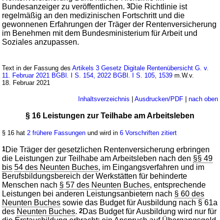
Bundesanzeiger zu veröffentlichen.
3
Die Richtlinie ist
regelmäßig an den medizinischen Fortschritt und die
gewonnenen Erfahrungen der Träger der Rentenversicherung
im Benehmen mit dem Bundesministerium für Arbeit und
Soziales anzupassen.
Text in der Fassung des
Artikels 3 Gesetz Digitale Rentenübersicht G. v.
11. Februar 2021 BGBl. I S. 154, 2022 BGBl. I S. 105, 1539
m.W.v.
18. Februar 2021
Inhaltsverzeichnis
|
Ausdrucken/PDF
|
nach oben
§ 16 Leistungen zur Teilhabe am Arbeitsleben
§ 16 hat
2 frühere Fassungen
und wird in
6 Vorschriften zitiert
1
Die Träger der gesetzlichen Rentenversicherung erbringen
die Leistungen zur Teilhabe am Arbeitsleben nach den
§§ 49
bis
54 des Neunten Buches
, im Eingangsverfahren und im
Berufsbildungsbereich der Werkstätten für behinderte
Menschen nach
§ 57 des Neunten Buches
, entsprechende
Leistungen bei anderen Leistungsanbietern nach
§ 60 des
Neunten Buches
sowie das Budget für Ausbildung nach § 61a
des
Neunten Buches
.
2
Das Budget für Ausbildung wird nur für