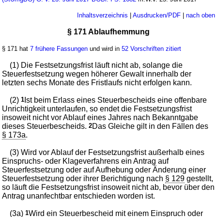
Inhaltsverzeichnis
|
Ausdrucken/PDF
|
nach oben
§ 171 Ablaufhemmung
§ 171 hat
7 frühere Fassungen
und wird in
52 Vorschriften zitiert
(1) Die Festsetzungsfrist läuft nicht ab, solange die
Steuerfestsetzung wegen höherer Gewalt innerhalb der
letzten sechs Monate des Fristlaufs nicht erfolgen kann.
(2)
1
Ist beim Erlass eines Steuerbescheids eine offenbare
Unrichtigkeit unterlaufen, so endet die Festsetzungsfrist
insoweit nicht vor Ablauf eines Jahres nach Bekanntgabe
dieses Steuerbescheids.
2
Das Gleiche gilt in den Fällen des
§ 173a
.
(3) Wird vor Ablauf der Festsetzungsfrist außerhalb eines
Einspruchs- oder Klageverfahrens ein Antrag auf
Steuerfestsetzung oder auf Aufhebung oder Änderung einer
Steuerfestsetzung oder ihrer Berichtigung nach
§ 129
gestellt,
so läuft die Festsetzungsfrist insoweit nicht ab, bevor über den
Antrag unanfechtbar entschieden worden ist.
(3a)
1
Wird ein Steuerbescheid mit einem Einspruch oder