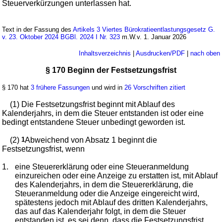
Steuerverkürzungen unterlassen hat.
Text in der Fassung des
Artikels 3 Viertes Bürokratieentlastungsgesetz G.
v. 23. Oktober 2024 BGBl. 2024 I Nr. 323
m.W.v. 1. Januar 2026
Inhaltsverzeichnis
|
Ausdrucken/PDF
|
nach oben
§ 170 Beginn der Festsetzungsfrist
§ 170 hat
3 frühere Fassungen
und wird in
26 Vorschriften zitiert
(1) Die Festsetzungsfrist beginnt mit Ablauf des
Kalenderjahrs, in dem die Steuer entstanden ist oder eine
bedingt entstandene Steuer unbedingt geworden ist.
(2)
1
Abweichend von Absatz 1 beginnt die
Festsetzungsfrist, wenn
1.
eine Steuererklärung oder eine Steueranmeldung
einzureichen oder eine Anzeige zu erstatten ist, mit Ablauf
des Kalenderjahrs, in dem die Steuererklärung, die
Steueranmeldung oder die Anzeige eingereicht wird,
spätestens jedoch mit Ablauf des dritten Kalenderjahrs,
das auf das Kalenderjahr folgt, in dem die Steuer
entstanden ist, es sei denn, dass die Festsetzungsfrist