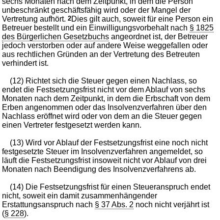
sechs Monaten nach dem Zeitpunkt, in dem die Person
unbeschränkt geschäftsfähig wird oder der Mangel der
Vertretung aufhört.
2
Dies gilt auch, soweit für eine Person ein
Betreuer bestellt und ein Einwilligungsvorbehalt nach
§ 1825
des Bürgerlichen Gesetzbuchs
angeordnet ist, der Betreuer
jedoch verstorben oder auf andere Weise weggefallen oder
aus rechtlichen Gründen an der Vertretung des Betreuten
verhindert ist.
(12) Richtet sich die Steuer gegen einen Nachlass, so
endet die Festsetzungsfrist nicht vor dem Ablauf von sechs
Monaten nach dem Zeitpunkt, in dem die Erbschaft von dem
Erben angenommen oder das Insolvenzverfahren über den
Nachlass eröffnet wird oder von dem an die Steuer gegen
einen Vertreter festgesetzt werden kann.
(13) Wird vor Ablauf der Festsetzungsfrist eine noch nicht
festgesetzte Steuer im Insolvenzverfahren angemeldet, so
läuft die Festsetzungsfrist insoweit nicht vor Ablauf von drei
Monaten nach Beendigung des Insolvenzverfahrens ab.
(14) Die Festsetzungsfrist für einen Steueranspruch endet
nicht, soweit ein damit zusammenhängender
Erstattungsanspruch nach
§ 37 Abs. 2
noch nicht verjährt ist
(
§ 228
).