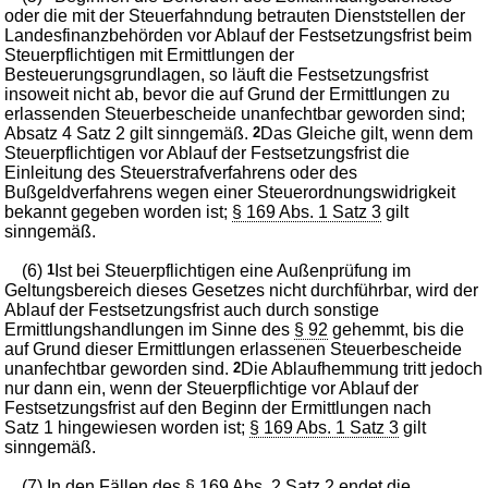
oder die mit der Steuerfahndung betrauten Dienststellen der
Landesfinanzbehörden vor Ablauf der Festsetzungsfrist beim
Steuerpflichtigen mit Ermittlungen der
Besteuerungsgrundlagen, so läuft die Festsetzungsfrist
insoweit nicht ab, bevor die auf Grund der Ermittlungen zu
erlassenden Steuerbescheide unanfechtbar geworden sind;
Absatz 4 Satz 2 gilt sinngemäß.
2
Das Gleiche gilt, wenn dem
Steuerpflichtigen vor Ablauf der Festsetzungsfrist die
Einleitung des Steuerstrafverfahrens oder des
Bußgeldverfahrens wegen einer Steuerordnungswidrigkeit
bekannt gegeben worden ist;
§ 169 Abs. 1 Satz 3
gilt
sinngemäß.
(6)
1
Ist bei Steuerpflichtigen eine Außenprüfung im
Geltungsbereich dieses Gesetzes nicht durchführbar, wird der
Ablauf der Festsetzungsfrist auch durch sonstige
Ermittlungshandlungen im Sinne des
§ 92
gehemmt, bis die
auf Grund dieser Ermittlungen erlassenen Steuerbescheide
unanfechtbar geworden sind.
2
Die Ablaufhemmung tritt jedoch
nur dann ein, wenn der Steuerpflichtige vor Ablauf der
Festsetzungsfrist auf den Beginn der Ermittlungen nach
Satz 1 hingewiesen worden ist;
§ 169 Abs. 1 Satz 3
gilt
sinngemäß.
(7) In den Fällen des
§ 169 Abs. 2 Satz 2
endet die