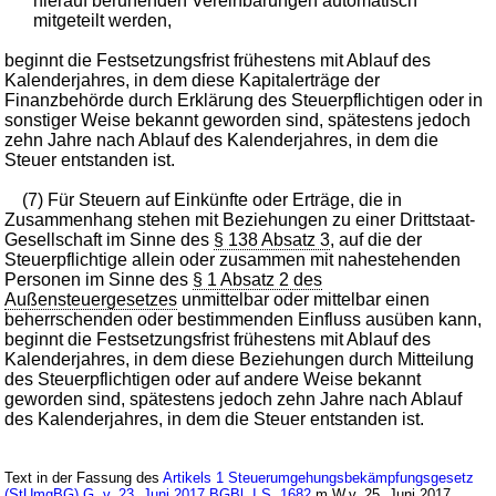
hierauf beruhenden Vereinbarungen automatisch
mitgeteilt werden,
beginnt die Festsetzungsfrist frühestens mit Ablauf des
Kalenderjahres, in dem diese Kapitalerträge der
Finanzbehörde durch Erklärung des Steuerpflichtigen oder in
sonstiger Weise bekannt geworden sind, spätestens jedoch
zehn Jahre nach Ablauf des Kalenderjahres, in dem die
Steuer entstanden ist.
(7) Für Steuern auf Einkünfte oder Erträge, die in
Zusammenhang stehen mit Beziehungen zu einer Drittstaat-
Gesellschaft im Sinne des
§ 138 Absatz 3
, auf die der
Steuerpflichtige allein oder zusammen mit nahestehenden
Personen im Sinne des
§ 1 Absatz 2 des
Außensteuergesetzes
unmittelbar oder mittelbar einen
beherrschenden oder bestimmenden Einfluss ausüben kann,
beginnt die Festsetzungsfrist frühestens mit Ablauf des
Kalenderjahres, in dem diese Beziehungen durch Mitteilung
des Steuerpflichtigen oder auf andere Weise bekannt
geworden sind, spätestens jedoch zehn Jahre nach Ablauf
des Kalenderjahres, in dem die Steuer entstanden ist.
Text in der Fassung des
Artikels 1 Steuerumgehungsbekämpfungsgesetz
(StUmgBG) G. v. 23. Juni 2017 BGBl. I S. 1682
m.W.v. 25. Juni 2017