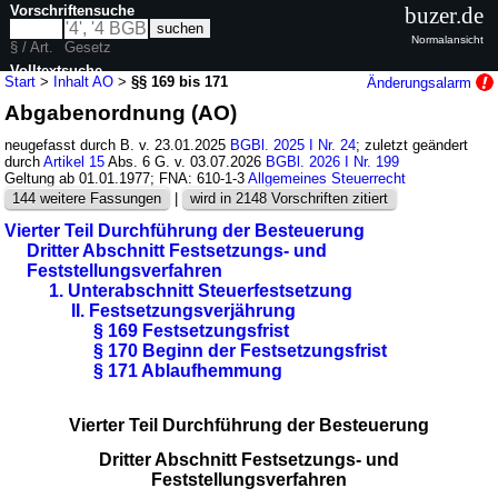
Vorschriftensuche
buzer.de
Normalansicht
§ / Art.
Gesetz
Volltextsuche
Start
>
Inhalt AO
>
§§ 169 bis 171
Änderungsalarm
Abgabenordnung (AO)
nur in AO
neugefasst durch B. v. 23.01.2025
BGBl. 2025 I Nr. 24
; zuletzt geändert
durch
Artikel 15
Abs. 6 G. v. 03.07.2026
BGBl. 2026 I Nr. 199
Geltung ab 01.01.1977; FNA: 610-1-3
Allgemeines Steuerrecht
144 weitere Fassungen
|
wird in 2148 Vorschriften zitiert
Vierter Teil Durchführung der Besteuerung
Dritter Abschnitt Festsetzungs- und
Feststellungsverfahren
1. Unterabschnitt Steuerfestsetzung
II. Festsetzungsverjährung
§ 169 Festsetzungsfrist
§ 170 Beginn der Festsetzungsfrist
§ 171 Ablaufhemmung
Vierter Teil Durchführung der Besteuerung
Dritter Abschnitt Festsetzungs- und
Feststellungsverfahren