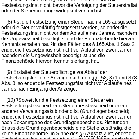
Festsetzungsfrist nicht, bevor die Verfolgung der Steuerstraftat
oder der Steuerordnungswidrigkeit verjährt ist.
(8)
1
Ist die Festsetzung einer Steuer nach
§ 165
ausgesetzt
oder die Steuer vorläufig festgesetzt worden, so endet die
Festsetzungsfrist nicht vor dem Ablauf eines Jahres, nachdem
die Ungewissheit beseitigt ist und die Finanzbehörde hiervon
Kenntnis erhalten hat.
2
In den Fällen des
§ 165 Abs. 1 Satz 2
endet die Festsetzungsfrist nicht vor Ablauf von zwei Jahren,
nachdem die Ungewissheit beseitigt ist und die
Finanzbehörde hiervon Kenntnis erlangt hat.
(9) Erstattet der Steuerpflichtige vor Ablauf der
Festsetzungsfrist eine Anzeige nach den
§§ 153
,
371
und
378
Abs. 3
, so endet die Festsetzungsfrist nicht vor Ablauf eines
Jahres nach Eingang der Anzeige.
(10)
1
Soweit für die Festsetzung einer Steuer ein
Feststellungsbescheid, ein Steuermessbescheid oder ein
anderer Verwaltungsakt bindend ist (Grundlagenbescheid),
endet die Festsetzungsfrist nicht vor Ablauf von zwei Jahren
nach Bekanntgabe des Grundlagenbescheids.
2
Ist für den
Erlass des Grundlagenbescheids eine Stelle zuständig, die
keine Finanzbehörde im Sinne des
§ 6 Absatz 2
ist, endet die