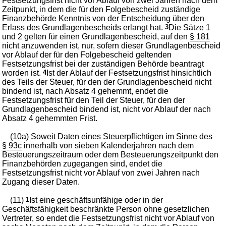
Festsetzungsfrist nicht vor Ablauf von zwei Jahren nach dem
Zeitpunkt, in dem die für den Folgebescheid zuständige
Finanzbehörde Kenntnis von der Entscheidung über den
Erlass des Grundlagenbescheids erlangt hat.
3
Die Sätze 1
und 2 gelten für einen Grundlagenbescheid, auf den
§ 181
nicht anzuwenden ist, nur, sofern dieser Grundlagenbescheid
vor Ablauf der für den Folgebescheid geltenden
Festsetzungsfrist bei der zuständigen Behörde beantragt
worden ist.
4
Ist der Ablauf der Festsetzungsfrist hinsichtlich
des Teils der Steuer, für den der Grundlagenbescheid nicht
bindend ist, nach Absatz 4 gehemmt, endet die
Festsetzungsfrist für den Teil der Steuer, für den der
Grundlagenbescheid bindend ist, nicht vor Ablauf der nach
Absatz 4 gehemmten Frist.
(10a) Soweit Daten eines Steuerpflichtigen im Sinne des
§ 93c
innerhalb von sieben Kalenderjahren nach dem
Besteuerungszeitraum oder dem Besteuerungszeitpunkt den
Finanzbehörden zugegangen sind, endet die
Festsetzungsfrist nicht vor Ablauf von zwei Jahren nach
Zugang dieser Daten.
(11)
1
Ist eine geschäftsunfähige oder in der
Geschäftsfähigkeit beschränkte Person ohne gesetzlichen
Vertreter, so endet die Festsetzungsfrist nicht vor Ablauf von