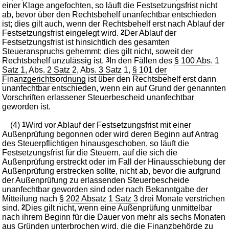
einer Klage angefochten, so läuft die Festsetzungsfrist nicht
ab, bevor über den Rechtsbehelf unanfechtbar entschieden
ist; dies gilt auch, wenn der Rechtsbehelf erst nach Ablauf der
Festsetzungsfrist eingelegt wird.
2
Der Ablauf der
Festsetzungsfrist ist hinsichtlich des gesamten
Steueranspruchs gehemmt; dies gilt nicht, soweit der
Rechtsbehelf unzulässig ist.
3
In den Fällen des
§ 100 Abs. 1
Satz 1, Abs. 2 Satz 2, Abs. 3 Satz 1
,
§ 101 der
Finanzgerichtsordnung
ist über den Rechtsbehelf erst dann
unanfechtbar entschieden, wenn ein auf Grund der genannten
Vorschriften erlassener Steuerbescheid unanfechtbar
geworden ist.
(4)
1
Wird vor Ablauf der Festsetzungsfrist mit einer
Außenprüfung begonnen oder wird deren Beginn auf Antrag
des Steuerpflichtigen hinausgeschoben, so läuft die
Festsetzungsfrist für die Steuern, auf die sich die
Außenprüfung erstreckt oder im Fall der Hinausschiebung der
Außenprüfung erstrecken sollte, nicht ab, bevor die aufgrund
der Außenprüfung zu erlassenden Steuerbescheide
unanfechtbar geworden sind oder nach Bekanntgabe der
Mitteilung nach
§ 202 Absatz 1 Satz 3
drei Monate verstrichen
sind.
2
Dies gilt nicht, wenn eine Außenprüfung unmittelbar
nach ihrem Beginn für die Dauer von mehr als sechs Monaten
aus Gründen unterbrochen wird, die die Finanzbehörde zu