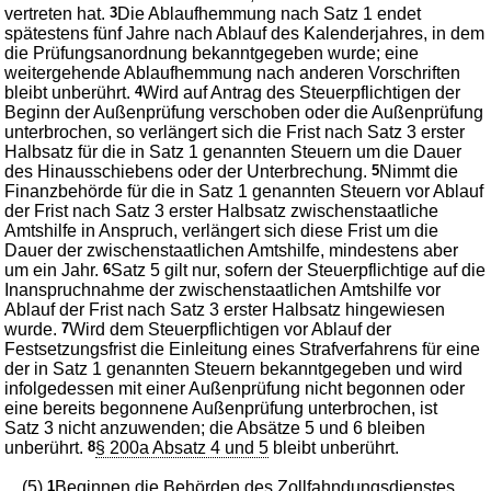
vertreten hat.
3
Die Ablaufhemmung nach Satz 1 endet
spätestens fünf Jahre nach Ablauf des Kalenderjahres, in dem
die Prüfungsanordnung bekanntgegeben wurde; eine
weitergehende Ablaufhemmung nach anderen Vorschriften
bleibt unberührt.
4
Wird auf Antrag des Steuerpflichtigen der
Beginn der Außenprüfung verschoben oder die Außenprüfung
unterbrochen, so verlängert sich die Frist nach Satz 3 erster
Halbsatz für die in Satz 1 genannten Steuern um die Dauer
des Hinausschiebens oder der Unterbrechung.
5
Nimmt die
Finanzbehörde für die in Satz 1 genannten Steuern vor Ablauf
der Frist nach Satz 3 erster Halbsatz zwischenstaatliche
Amtshilfe in Anspruch, verlängert sich diese Frist um die
Dauer der zwischenstaatlichen Amtshilfe, mindestens aber
um ein Jahr.
6
Satz 5 gilt nur, sofern der Steuerpflichtige auf die
Inanspruchnahme der zwischenstaatlichen Amtshilfe vor
Ablauf der Frist nach Satz 3 erster Halbsatz hingewiesen
wurde.
7
Wird dem Steuerpflichtigen vor Ablauf der
Festsetzungsfrist die Einleitung eines Strafverfahrens für eine
der in Satz 1 genannten Steuern bekanntgegeben und wird
infolgedessen mit einer Außenprüfung nicht begonnen oder
eine bereits begonnene Außenprüfung unterbrochen, ist
Satz 3 nicht anzuwenden; die Absätze 5 und 6 bleiben
unberührt.
8
§ 200a Absatz 4 und 5
bleibt unberührt.
(5)
1
Beginnen die Behörden des Zollfahndungsdienstes