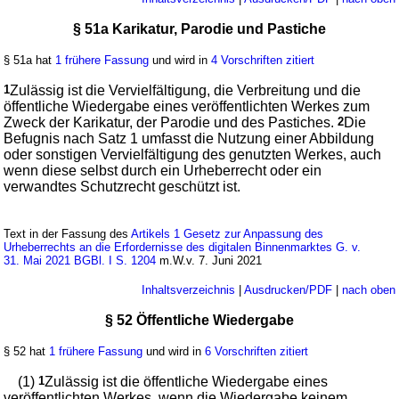
§ 51a Karikatur, Parodie und Pastiche
§ 51a hat
1 frühere Fassung
und wird in
4 Vorschriften zitiert
1
Zulässig ist die Vervielfältigung, die Verbreitung und die
öffentliche Wiedergabe eines veröffentlichten Werkes zum
Zweck der Karikatur, der Parodie und des Pastiches.
2
Die
Befugnis nach Satz 1 umfasst die Nutzung einer Abbildung
oder sonstigen Vervielfältigung des genutzten Werkes, auch
wenn diese selbst durch ein Urheberrecht oder ein
verwandtes Schutzrecht geschützt ist.
Text in der Fassung des
Artikels 1 Gesetz zur Anpassung des
Urheberrechts an die Erfordernisse des digitalen Binnenmarktes G. v.
31. Mai 2021 BGBl. I S. 1204
m.W.v. 7. Juni 2021
Inhaltsverzeichnis
|
Ausdrucken/PDF
|
nach oben
§ 52 Öffentliche Wiedergabe
§ 52 hat
1 frühere Fassung
und wird in
6 Vorschriften zitiert
(1)
1
Zulässig ist die öffentliche Wiedergabe eines
veröffentlichten Werkes, wenn die Wiedergabe keinem