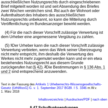
ausschließlichen Nutzungsrechts durch eingeschriebenen
Brief mitgeteilt worden ist und seit Absendung des Briefes
zwei Wochen verstrichen sind.
2
Ist auch der Wohnort oder
Aufenthaltsort des Inhabers des ausschließlichen
Nutzungsrechts unbekannt, so kann die Mitteilung durch
Veröffentlichung im Bundesanzeiger bewirkt werden.
(4) Für die nach dieser Vorschrift zulässige Verwertung ist
dem Urheber eine angemessene Vergütung zu zahlen.
(5)
1
Der Urheber kann die nach dieser Vorschrift zulässige
Verwertung verbieten, wenn das Werk seiner Überzeugung
nicht mehr entspricht, ihm deshalb die Verwertung des
Werkes nicht mehr zugemutet werden kann und er ein etwa
bestehendes Nutzungsrecht aus diesem Grunde
zurückgerufen hat (
§ 42
).
2
Die Bestimmungen in
§ 136 Abs. 1
und 2
sind entsprechend anzuwenden.
Text in der Fassung des
Artikels 1 Urheberrechts-Wissensgesellschafts-
Gesetz (UrhWissG) G. v. 1. September 2017 BGBl. I S. 3346
m.W.v.
1. März 2018
Inhaltsverzeichnis
|
Ausdrucken/PDF
|
nach oben
§ 47 Schulfunksendungen