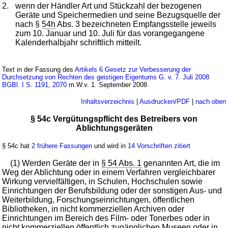
2.
wenn der Händler Art und Stückzahl der bezogenen
Geräte und Speichermedien und seine Bezugsquelle der
nach §
54h
Abs. 3 bezeichneten Empfangsstelle jeweils
zum 10. Januar und 10. Juli für das vorangegangene
Kalenderhalbjahr schriftlich mitteilt.
Text in der Fassung des
Artikels 6 Gesetz zur Verbesserung der
Durchsetzung von Rechten des geistigen Eigentums G. v. 7. Juli 2008
BGBl. I S. 1191, 2070
m.W.v. 1. September 2008
Inhaltsverzeichnis
|
Ausdrucken/PDF
|
nach oben
§ 54c Vergütungspflicht des Betreibers von
Ablichtungsgeräten
§ 54c hat
2 frühere Fassungen
und wird in
14 Vorschriften zitiert
(1) Werden Geräte der in
§ 54 Abs. 1
genannten Art, die im
Weg der Ablichtung oder in einem Verfahren vergleichbarer
Wirkung vervielfältigen, in Schulen, Hochschulen sowie
Einrichtungen der Berufsbildung oder der sonstigen Aus- und
Weiterbildung, Forschungseinrichtungen, öffentlichen
Bibliotheken, in nicht kommerziellen Archiven oder
Einrichtungen im Bereich des Film- oder Tonerbes oder in
nicht kommerziellen öffentlich zugänglichen Museen oder in