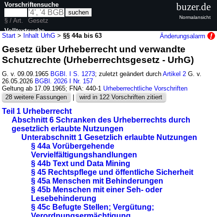
Vorschriftensuche
buzer.de
Normalansicht
§ / Art.
Gesetz
Volltextsuche
Start
>
Inhalt UrhG
>
§§ 44a bis 63
Änderungsalarm
Gesetz über Urheberrecht und verwandte
nur in UrhG
Schutzrechte (Urheberrechtsgesetz - UrhG)
G. v. 09.09.1965
BGBl. I S. 1273
; zuletzt geändert durch
Artikel 2
G. v.
26.05.2026
BGBl. 2026 I Nr. 157
Geltung ab 17.09.1965; FNA: 440-1
Urheberrechtliche Vorschriften
28 weitere Fassungen
|
wird in 122 Vorschriften zitiert
Teil 1 Urheberrecht
Abschnitt 6 Schranken des Urheberrechts durch
gesetzlich erlaubte Nutzungen
Unterabschnitt 1 Gesetzlich erlaubte Nutzungen
§ 44a Vorübergehende
Vervielfältigungshandlungen
§ 44b Text und Data Mining
§ 45 Rechtspflege und öffentliche Sicherheit
§ 45a Menschen mit Behinderungen
§ 45b Menschen mit einer Seh- oder
Lesebehinderung
§ 45c Befugte Stellen; Vergütung;
Verordnungsermächtigung