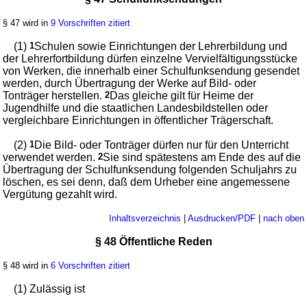
§ 47 wird in
9 Vorschriften zitiert
(1)
1
Schulen sowie Einrichtungen der Lehrerbildung und
der Lehrerfortbildung dürfen einzelne Vervielfältigungsstücke
von Werken, die innerhalb einer Schulfunksendung gesendet
werden, durch Übertragung der Werke auf Bild- oder
Tonträger herstellen.
2
Das gleiche gilt für Heime der
Jugendhilfe und die staatlichen Landesbildstellen oder
vergleichbare Einrichtungen in öffentlicher Trägerschaft.
(2)
1
Die Bild- oder Tonträger dürfen nur für den Unterricht
verwendet werden.
2
Sie sind spätestens am Ende des auf die
Übertragung der Schulfunksendung folgenden Schuljahrs zu
löschen, es sei denn, daß dem Urheber eine angemessene
Vergütung gezahlt wird.
Inhaltsverzeichnis
|
Ausdrucken/PDF
|
nach oben
§ 48 Öffentliche Reden
§ 48 wird in
6 Vorschriften zitiert
(1) Zulässig ist