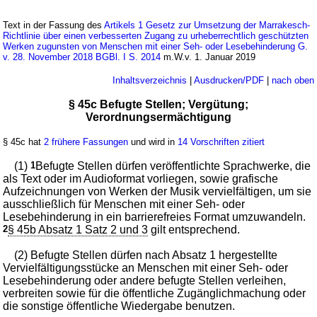
Text in der Fassung des
Artikels 1 Gesetz zur Umsetzung der Marrakesch-
Richtlinie über einen verbesserten Zugang zu urheberrechtlich geschützten
Werken zugunsten von Menschen mit einer Seh- oder Lesebehinderung G.
v. 28. November 2018 BGBl. I S. 2014
m.W.v. 1. Januar 2019
Inhaltsverzeichnis
|
Ausdrucken/PDF
|
nach oben
§ 45c Befugte Stellen; Vergütung;
Verordnungsermächtigung
§ 45c hat
2 frühere Fassungen
und wird in
14 Vorschriften zitiert
(1)
1
Befugte Stellen dürfen veröffentlichte Sprachwerke, die
als Text oder im Audioformat vorliegen, sowie grafische
Aufzeichnungen von Werken der Musik vervielfältigen, um sie
ausschließlich für Menschen mit einer Seh- oder
Lesebehinderung in ein barrierefreies Format umzuwandeln.
2
§ 45b Absatz 1 Satz 2 und 3
gilt entsprechend.
(2) Befugte Stellen dürfen nach Absatz 1 hergestellte
Vervielfältigungsstücke an Menschen mit einer Seh- oder
Lesebehinderung oder andere befugte Stellen verleihen,
verbreiten sowie für die öffentliche Zugänglichmachung oder
die sonstige öffentliche Wiedergabe benutzen.