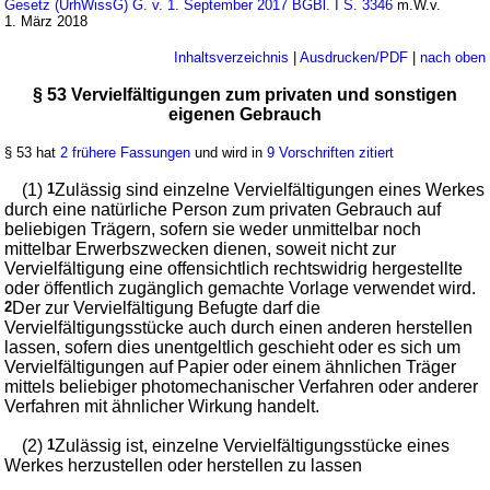
Gesetz (UrhWissG) G. v. 1. September 2017 BGBl. I S. 3346
m.W.v.
1. März 2018
Inhaltsverzeichnis
|
Ausdrucken/PDF
|
nach oben
§ 53 Vervielfältigungen zum privaten und sonstigen
eigenen Gebrauch
§ 53 hat
2 frühere Fassungen
und wird in
9 Vorschriften zitiert
(1)
1
Zulässig sind einzelne Vervielfältigungen eines Werkes
durch eine natürliche Person zum privaten Gebrauch auf
beliebigen Trägern, sofern sie weder unmittelbar noch
mittelbar Erwerbszwecken dienen, soweit nicht zur
Vervielfältigung eine offensichtlich rechtswidrig hergestellte
oder öffentlich zugänglich gemachte Vorlage verwendet wird.
2
Der zur Vervielfältigung Befugte darf die
Vervielfältigungsstücke auch durch einen anderen herstellen
lassen, sofern dies unentgeltlich geschieht oder es sich um
Vervielfältigungen auf Papier oder einem ähnlichen Träger
mittels beliebiger photomechanischer Verfahren oder anderer
Verfahren mit ähnlicher Wirkung handelt.
(2)
1
Zulässig ist, einzelne Vervielfältigungsstücke eines
Werkes herzustellen oder herstellen zu lassen