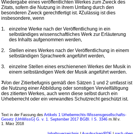
Wiedergabe eines veröffentlichten Werkes zum Zweck des
Zitats, sofern die Nutzung in ihrem Umfang durch den
besonderen Zweck gerechtfertigt ist.
2
Zulässig ist dies
insbesondere, wenn
1.
einzelne Werke nach der Veröffentlichung in ein
selbständiges wissenschaftliches Werk zur Erläuterung
des Inhalts aufgenommen werden,
2.
Stellen eines Werkes nach der Veröffentlichung in einem
selbständigen Sprachwerk angeführt werden,
3.
einzelne Stellen eines erschienenen Werkes der Musik in
einem selbständigen Werk der Musik angeführt werden.
3
Von der Zitierbefugnis gemäß den Sätzen 1 und 2 umfasst ist
die Nutzung einer Abbildung oder sonstigen Vervielfältigung
des zitierten Werkes, auch wenn diese selbst durch ein
Urheberrecht oder ein verwandtes Schutzrecht geschützt ist.
Text in der Fassung des
Artikels 1 Urheberrechts-Wissensgesellschafts-
Gesetz (UrhWissG) G. v. 1. September 2017 BGBl. I S. 3346
m.W.v.
1. März 2018
Inhaltsverzeichnis
|
Ausdrucken/PDF
|
nach oben