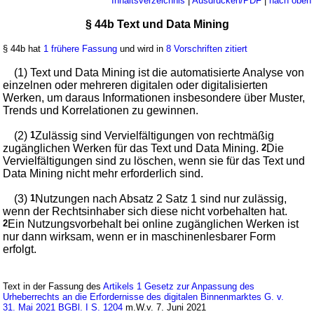
Inhaltsverzeichnis
|
Ausdrucken/PDF
|
nach oben
§ 44b Text und Data Mining
§ 44b hat
1 frühere Fassung
und wird in
8 Vorschriften zitiert
(1) Text und Data Mining ist die automatisierte Analyse von
einzelnen oder mehreren digitalen oder digitalisierten
Werken, um daraus Informationen insbesondere über Muster,
Trends und Korrelationen zu gewinnen.
(2)
1
Zulässig sind Vervielfältigungen von rechtmäßig
zugänglichen Werken für das Text und Data Mining.
2
Die
Vervielfältigungen sind zu löschen, wenn sie für das Text und
Data Mining nicht mehr erforderlich sind.
(3)
1
Nutzungen nach Absatz 2 Satz 1 sind nur zulässig,
wenn der Rechtsinhaber sich diese nicht vorbehalten hat.
2
Ein Nutzungsvorbehalt bei online zugänglichen Werken ist
nur dann wirksam, wenn er in maschinenlesbarer Form
erfolgt.
Text in der Fassung des
Artikels 1 Gesetz zur Anpassung des
Urheberrechts an die Erfordernisse des digitalen Binnenmarktes G. v.
31. Mai 2021 BGBl. I S. 1204
m.W.v. 7. Juni 2021