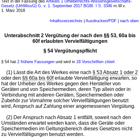
Text in der Fassung des
Artikels 1 Urheberrechts-Wissensgesellschafts-
Gesetz (UrhWissG) G. v. 1. September 2017 BGBl. I S. 3346
m.W.v.
1. März 2018
Inhaltsverzeichnis
|
Ausdrucken/PDF
|
nach oben
Unterabschnitt 2 Vergütung der nach den §§ 53, 60a bis
60f erlaubten Vervielfältigungen
§ 54 Vergütungspflicht
§ 54 hat
2 frühere Fassungen
und wird in
18 Vorschriften zitiert
(1) Lässt die Art des Werkes eine nach
§ 53 Absatz 1 oder 2
oder den
§§ 60a
bis
60f
erlaubte Vervielfältigung erwarten, so
hat der Urheber des Werkes gegen den Hersteller von
Geräten und von Speichermedien, deren Typ allein oder in
Verbindung mit anderen Geräten, Speichermedien oder
Zubehör zur Vornahme solcher Vervielfältigungen benutzt
wird, Anspruch auf Zahlung einer angemessenen Vergütung.
(2) Der Anspruch nach Absatz 1 entfällt, soweit nach den
Umständen erwartet werden kann, dass die Geräte oder
Speichermedien im Geltungsbereich dieses Gesetzes nicht
zu Vervielfältigungen benutzt werden.