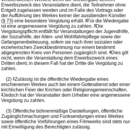
Erwerbszweck des Veranstalters dient, die Teilnehmer ohne
Entgelt zugelassen werden und im Falle des Vortrags oder
der Aufführung des Werkes keiner der ausübenden Künstler
(
§ 73
) eine besondere Vergütung erhält.
2
Für die Wiedergabe
ist eine angemessene Vergütung zu zahlen.
3
Die
Vergütungspflicht entfällt für Veranstaltungen der Jugendhilfe,
der Sozialhilfe, der Alten- und Wohlfahrtspflege sowie der
Gefangenenbetreuung, sofern sie nach ihrer sozialen oder
erzieherischen Zweckbestimmung nur einem bestimmt
abgegrenzten Kreis von Personen zugänglich sind.
4
Dies gilt
nicht, wenn die Veranstaltung dem Erwerbszweck eines
Dritten dient; in diesem Fall hat der Dritte die Vergütung zu
zahlen.
(2)
1
Zulässig ist die öffentliche Wiedergabe eines
erschienenen Werkes auch bei einem Gottesdienst oder einer
kirchlichen Feier der Kirchen oder Religionsgemeinschaften.
2
Jedoch hat der Veranstalter dem Urheber eine angemessene
Vergütung zu zahlen.
(3) Öffentliche bühnenmäßige Darstellungen, öffentliche
Zugänglichmachungen und Funksendungen eines Werkes
sowie öffentliche Vorführungen eines Filmwerks sind stets nur
mit Einwilligung des Berechtigten zulässig.