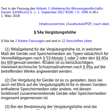
Text in der Fassung des
Artikels 1 Urheberrechts-Wissensgesellschafts-
Gesetz (UrhWissG) G. v. 1. September 2017 BGBl. I S. 3346
m.W.v.
1. März 2018
Inhaltsverzeichnis
|
Ausdrucken/PDF
|
nach oben
§ 54a Vergütungshöhe
§ 54a hat
2 frühere Fassungen
und wird in
12 Vorschriften zitiert
(1)
1
Maßgebend für die Vergütungshöhe ist, in welchem
Maß die Geräte und Speichermedien als Typen tatsächlich für
Vervielfältigungen nach
§ 53 Absatz 1 oder 2
oder den
§§ 60a
bis
60f
genutzt werden.
2
Dabei ist zu berücksichtigen,
inwieweit technische Schutzmaßnahmen nach
§ 95a
auf die
betreffenden Werke angewendet werden.
(2) Die Vergütung für Geräte ist so zu gestalten, dass sie
auch mit Blick auf die Vergütungspflicht für in diesen Geräten
enthaltene Speichermedien oder andere, mit diesen
funktionell zusammenwirkende Geräte oder Speichermedien
insgesamt angemessen ist.
(3) Bei der Bestimmung der Vergütungshöhe sind die