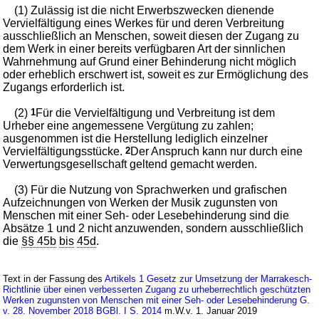
(1) Zulässig ist die nicht Erwerbszwecken dienende
Vervielfältigung eines Werkes für und deren Verbreitung
ausschließlich an Menschen, soweit diesen der Zugang zu
dem Werk in einer bereits verfügbaren Art der sinnlichen
Wahrnehmung auf Grund einer Behinderung nicht möglich
oder erheblich erschwert ist, soweit es zur Ermöglichung des
Zugangs erforderlich ist.
(2)
1
Für die Vervielfältigung und Verbreitung ist dem
Urheber eine angemessene Vergütung zu zahlen;
ausgenommen ist die Herstellung lediglich einzelner
Vervielfältigungsstücke.
2
Der Anspruch kann nur durch eine
Verwertungsgesellschaft geltend gemacht werden.
(3) Für die Nutzung von Sprachwerken und grafischen
Aufzeichnungen von Werken der Musik zugunsten von
Menschen mit einer Seh- oder Lesebehinderung sind die
Absätze 1 und 2 nicht anzuwenden, sondern ausschließlich
die
§§ 45b
bis
45d
.
Text in der Fassung des
Artikels 1 Gesetz zur Umsetzung der Marrakesch-
Richtlinie über einen verbesserten Zugang zu urheberrechtlich geschützten
Werken zugunsten von Menschen mit einer Seh- oder Lesebehinderung G.
v. 28. November 2018 BGBl. I S. 2014
m.W.v. 1. Januar 2019