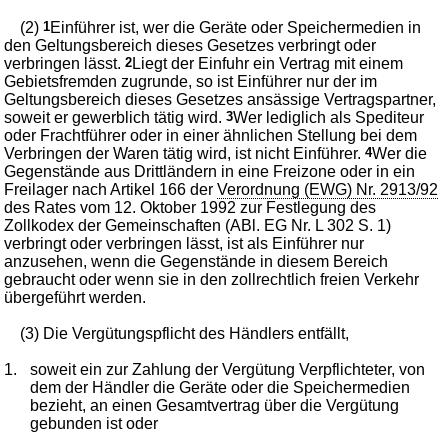
(2)
1
Einführer ist, wer die Geräte oder Speichermedien in
den Geltungsbereich dieses Gesetzes verbringt oder
verbringen lässt.
2
Liegt der Einfuhr ein Vertrag mit einem
Gebietsfremden zugrunde, so ist Einführer nur der im
Geltungsbereich dieses Gesetzes ansässige Vertragspartner,
soweit er gewerblich tätig wird.
3
Wer lediglich als Spediteur
oder Frachtführer oder in einer ähnlichen Stellung bei dem
Verbringen der Waren tätig wird, ist nicht Einführer.
4
Wer die
Gegenstände aus Drittländern in eine Freizone oder in ein
Freilager nach Artikel 166 der
Verordnung (EWG) Nr. 2913/92
des Rates vom 12. Oktober 1992 zur Festlegung des
Zollkodex der Gemeinschaften (ABl. EG Nr. L 302 S. 1)
verbringt oder verbringen lässt, ist als Einführer nur
anzusehen, wenn die Gegenstände in diesem Bereich
gebraucht oder wenn sie in den zollrechtlich freien Verkehr
übergeführt werden.
(3) Die Vergütungspflicht des Händlers entfällt,
1.
soweit ein zur Zahlung der Vergütung Verpflichteter, von
dem der Händler die Geräte oder die Speichermedien
bezieht, an einen Gesamtvertrag über die Vergütung
gebunden ist oder