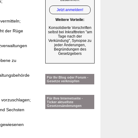
n;
Jetzt anmelden!
Weitere Vorteile:
vermitteln;
Konsolidierte Vorschriften
ht der Rüge
selbst bei Inkrafttreten "am
Tage nach der
Verkündung", Synopse zu
jeder Änderungen,
izverwaltungen
Begründungen des
Gesetzgebers
iebene zu
waltungsbehörde
Für Ihr Blog oder Forum -
Gesetze verknüpfen
Für Ihre Internetseite -
e vorzuschlagen;
Ticker aktuellste
Gesetzesänderungen
nd Sechsten
gewiesenen