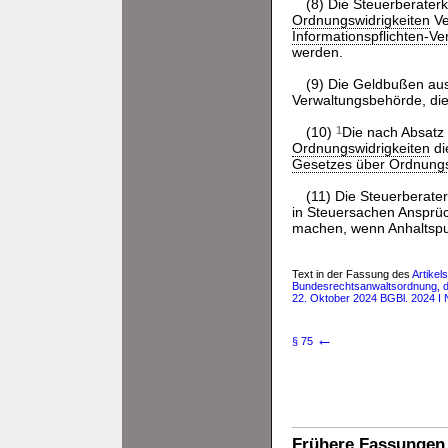
(8) Die Steuerberater
Ordnungswidrigkeiten
Ve
Informationspflichten-V
werden.
(9) Die Geldbußen aus
Verwaltungsbehörde, die
(10)
1
Die nach Absatz
Ordnungswidrigkeiten
di
Gesetzes über Ordnungs
(11) Die Steuerberate
in Steuersachen Ansprü
machen, wenn Anhaltspunk
Text in der Fassung des
Artikel
Bundesrechtsanwaltsordnung, de
22. Oktober 2024 BGBl. 2024 I 
←
§ 75
Frühere Fassungen