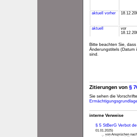
aktuell
vorher
18.12.20
aktuell
vor
18.12.20
Bitte beachten Sie, da
Änderungstitels (Datum i
sind.
Zitierungen von
§ 7
Sie sehen die Vorschrifte
Ermächtigungsgrundlag
interne Verweise
§ 5 StBerG Verbot de
01.01.2025)
... von Ansprüchen nac