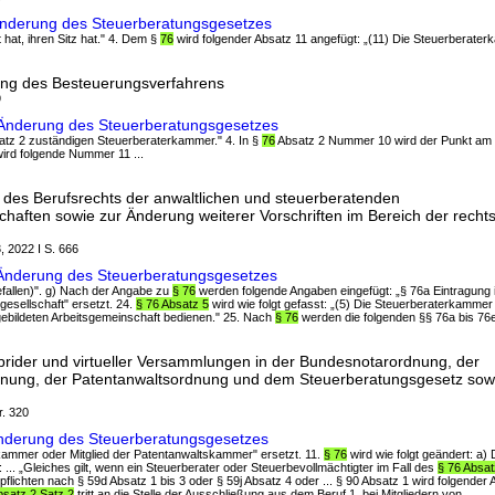
Änderung des Steuerberatungsgesetzes
t hat, ihren Sitz hat." 4. Dem §
76
wird folgender Absatz 11 angefügt: „(11) Die Steuerberaterk
ung des Besteuerungsverfahrens
9
 Änderung des Steuerberatungsgesetzes
Satz 2 zuständigen Steuerberaterkammer." 4. In §
76
Absatz 2 Nummer 10 wird der Punkt am 
ird folgende Nummer 11 ...
des Berufsrechts der anwaltlichen und steuerberatenden
haften sowie zur Änderung weiterer Vorschriften im Bereich der rech
, 2022 I S. 666
Änderung des Steuerberatungsgesetzes
gefallen)". g) Nach der Angabe zu
§ 76
werden folgende Angaben eingefügt: „§ 76a Eintragung i
esellschaft" ersetzt. 24.
§ 76 Absatz 5
wird wie folgt gefasst: „(5) Die Steuerberaterkammer 
 gebildeten Arbeitsgemeinschaft bedienen." 25. Nach
§ 76
werden die folgenden §§ 76a bis 76e 
rider und virtueller Versammlungen in der Bundesnotarordnung, der
nung, der Patentanwaltsordnung und dem Steuerberatungsgesetz sow
r. 320
Änderung des Steuerberatungsgesetzes
skammer oder Mitglied der Patentanwaltskammer" ersetzt. 11.
§ 76
wird wie folgt geändert: a)
 ... „Gleiches gilt, wenn ein Steuerberater oder Steuerbevollmächtigter im Fall des
§ 76 Absat
lichten nach § 59d Absatz 1 bis 3 oder § 59j Absatz 4 oder ... § 90 Absatz 1 wird folgender 
bsatz 2 Satz 2
tritt an die Stelle der Ausschließung aus dem Beruf 1. bei Mitgliedern von ...