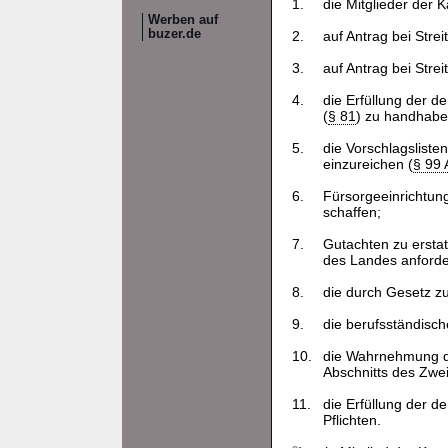
1.
die Mitglieder der 
Werben auf
buzer.de
2.
auf Antrag bei Stre
3.
auf Antrag bei Stre
4.
die Erfüllung der de
(
§ 81
) zu handhabe
5.
die Vorschlagsliste
einzureichen (
§ 99 
6.
Fürsorgeeinrichtung
schaffen;
7.
Gutachten zu ersta
des Landes anforde
8.
die durch Gesetz z
9.
die berufsständisc
10.
die Wahrnehmung d
Abschnitts des Zwei
11.
die Erfüllung der 
Pflichten.