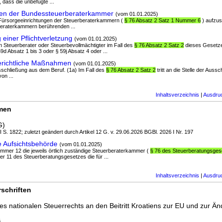
 dass die unbefugte ...
en der Bundessteuerberaterkammer
(vom 01.01.2025)
die Fürsorgeeinrichtungen der Steuerberaterkammern (
§ 76 Absatz 2 Satz 1 Nummer 6
) aufzust
eraterkammern berührenden ...
einer Pflichtverletzung
(vom 01.01.2025)
ein Steuerberater oder Steuerbevollmächtigter im Fall des
§ 76 Absatz 2 Satz 2
dieses Gesetz
9d Absatz 1 bis 3 oder § 59j Absatz 4 oder ...
erichtliche Maßnahmen
(vom 01.01.2025)
Ausschließung aus dem Beruf. (1a) Im Fall des
§ 76 Absatz 2 Satz 2
tritt an die Stelle der Aus
von ...
Inhaltsverzeichnis
|
Ausdru
rmen
G)
 I S. 1822; zuletzt geändert durch Artikel 12 G. v. 29.06.2026 BGBl. 2026 I Nr. 197
 Aufsichtsbehörde
(vom 01.01.2025)
ummer 12 die jeweils örtlich zuständige Steuerberaterkammer (
§ 76 des Steuerberatungsges
r 11 des Steuerberatungsgesetzes die für ...
Inhaltsverzeichnis
|
Ausdru
schriften
s nationalen Steuerrechts an den Beitritt Kroatiens zur EU und zur Än
6