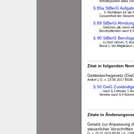
Anhaltspunkte dafür vor,
§ 85a StBerG Aufgab
... 3. Richtlinien für 
Gesamtheit der Steuerb
§ 89 StBerG Ahndung 
... Gleiches gilt, wenn 
Berufspflichten nach § 5
§ 90 StBerG Berufsg
... zu fünf Jahren, 5. 
Beruf 1. bei Mitgliedern 
Zitat in folgenden No
Geldwäschegesetz (Gw
Artikel 1 G. v. 23.06.2017 BGBl.
§ 50 GwG Zuständige
... nach § 2 Absatz 1 N
Vereine nach § 4 Numme
Zitate in Änderungsvor
Gesetz zur Anpassung de
steuerlicher Vorschriften
G. v. 25.07.2014 BGBl. I S. 126