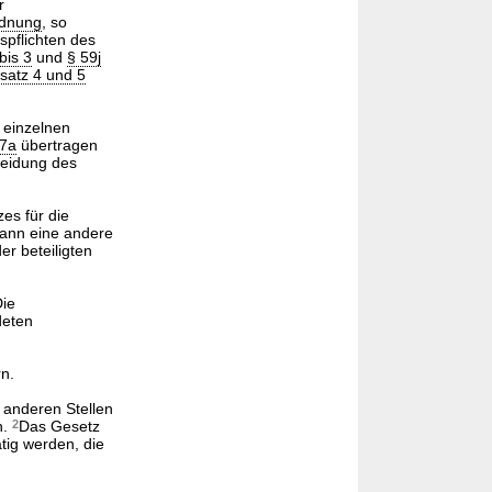
r
rdnung
, so
pflichten des
bis 3
und
§ 59j
bsatz 4 und 5
 einzelnen
77a
übertragen
heidung des
es für die
kann eine andere
er beteiligten
ie
deten
n.
 anderen Stellen
n.
2
Das Gesetz
tig werden, die