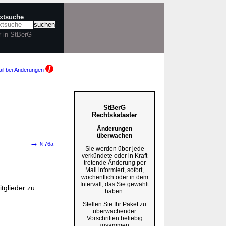
extsuche
r in StBerG
il bei Änderungen
StBerG
Rechtskataster
Änderungen
überwachen
→
§ 76a
Sie werden über jede
verkündete oder in Kraft
tretende Änderung per
Mail informiert, sofort,
wöchentlich oder in dem
Intervall, das Sie gewählt
tglieder zu
haben.
Stellen Sie Ihr Paket zu
überwachender
Vorschriften beliebig
zusammen.