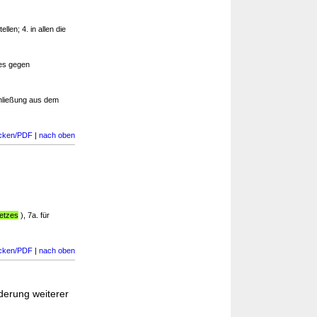
ellen; 4. in allen die
es gegen
schließung aus dem
cken/PDF
|
nach oben
etzes
), 7a. für
cken/PDF
|
nach oben
derung weiterer