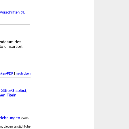
orschriften (4.
gsdatum des
e einsortiert
cken/PDF
|
nach oben
n
StBerG selbst
,
en Titeln
.
zeichnungen
(vom
en. Liegen tatsächliche