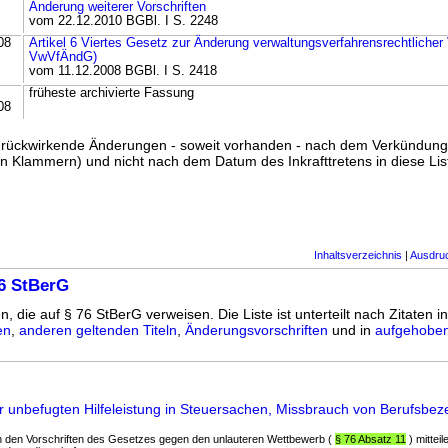
Änderung weiterer Vorschriften
vom 22.12.2010 BGBl. I S. 2248
08
Artikel 6 Viertes Gesetz zur Änderung verwaltungsverfahrensrechtlicher V
VwVfÄndG)
vom 11.12.2008 BGBl. I S. 2418
früheste archivierte Fassung
08
ss rückwirkende Änderungen - soweit vorhanden - nach dem Verkündun
n Klammern) und nicht nach dem Datum des Inkrafttretens in diese List
Inhaltsverzeichnis
|
Ausdru
6 StBerG
n, die auf § 76 StBerG verweisen. Die Liste ist unterteilt nach Zitaten i
en
,
anderen geltenden Titeln
,
Änderungsvorschriften
und in
aufgehoben
r unbefugten Hilfeleistung in Steuersachen, Missbrauch von Berufsbe
h den Vorschriften des Gesetzes gegen den unlauteren Wettbewerb (
§ 76 Absatz 11
) mitteil