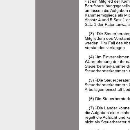
2
Ist ein Mitglied der Ka
Berufsausübungsgesells
umfassen die Aufgaben 
Kammermitglieds als Mit
Absatz 4 und 5 Satz 1 
Satz 1 der Patentanwal
(3)
1
Die Steuerberater
Mitgliedern des Vorstan
werden.
2
Im Fall des Ab
Vorstandes verlangen.
(4)
1
Im Einvernehmen m
Wahrnehmung der ihr nac
Steuerberaterkammer d
Steuerberaterkammern 
(5)
1
Die Steuerberater
Steuerberaterkammern k
Arbeitsgemeinschaft bed
(6) Die Steuerberater
(7)
1
Die Länder könne
die Aufgaben einer einhe
regelt die Aufsicht und 
nicht als Steuerberater t