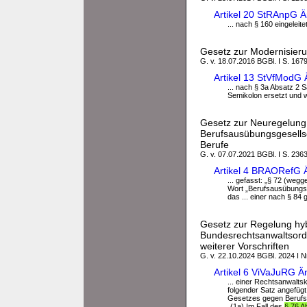
Artikel 20 StRAnpG 
... nach § 160 eingeleite
Gesetz zur Modernisier
G. v. 18.07.2016 BGBl. I S. 167
Artikel 13 StVfModG
... nach § 3a Absatz 2 
Semikolon ersetzt und w
Gesetz zur Neuregelung 
Berufsausübungsgesellsc
Berufe
G. v. 07.07.2021 BGBl. I S. 2363
Artikel 4 BRAORefG 
... gefasst: „§ 72 (weg
Wort „Berufsausübungsg
das ... einer nach § 84
Gesetz zur Regelung hyb
Bundesrechtsanwaltsord
weiterer Vorschriften
G. v. 22.10.2024 BGBl. 2024 I N
Artikel 6 ViVaJuRG 
... einer Rechtsanwalt
folgender Satz angefügt:
Gesetzes gegen Berufspf
„(1a) Im Fall des
§ 76 A