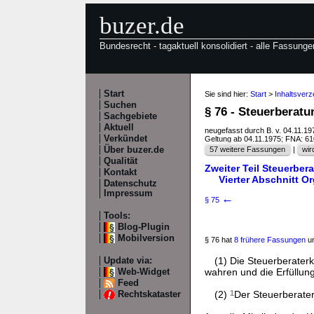
buzer.de
Bundesrecht - tagaktuell konsolidiert - alle Fassunge
Start
Sie sind hier:
Start
>
Inhaltsverz
Suchen
§ 76 - Steuerberat
Sachgebiete
Aktuell
neugefasst durch B. v. 04.11.1
Verkündet
Geltung ab 04.11.1975; FNA: 6
Über buzer.de
57 weitere Fassungen
|
wir
Qualität
Zweiter Teil Steuerber
Kontakt
Vierter Abschnitt O
Datenschutz
Impressum
←
§ 75
Tools:
Blog-Plugin
Mobilversion
§ 76 hat
8 frühere Fassungen
un
(1) Die Steuerberater
Update via:
wahren und die Erfüllung
Web-Widget
Feed
(2)
1
Der Steuerberate
Rechtskataster