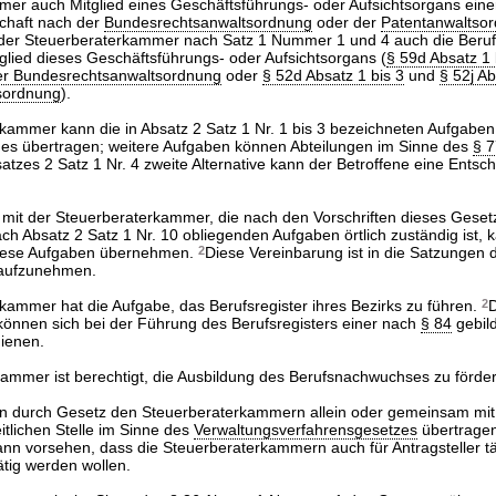
mmer auch Mitglied eines Geschäftsführungs- oder Aufsichtsorgans eine
chaft nach der
Bundesrechtsanwaltsordnung
oder der
Patentanwaltso
der Steuerberaterkammer nach Satz 1 Nummer 1 und 4 auch die Berufs
glied dieses Geschäftsführungs- oder Aufsichtsorgans (
§ 59d Absatz 1 
der Bundesrechtsanwaltsordnung
oder
§ 52d Absatz 1 bis 3
und
§ 52j A
tsordnung
).
kammer kann die in Absatz 2 Satz 1 Nr. 1 bis 3 bezeichneten Aufgaben
des übertragen; weitere Aufgaben können Abteilungen im Sinne des
§ 
satzes 2 Satz 1 Nr. 4 zweite Alternative kann der Betroffene eine Entsc
it der Steuerberaterkammer, die nach den Vorschriften dieses Gesetz
h Absatz 2 Satz 1 Nr. 10 obliegenden Aufgaben örtlich zuständig ist, 
iese Aufgaben übernehmen.
2
Diese Vereinbarung ist in die Satzungen d
aufzunehmen.
kammer hat die Aufgabe, das Berufsregister ihres Bezirks zu führen.
2
D
önnen sich bei der Führung des Berufsregisters einer nach
§ 84
gebil
ienen.
kammer ist berechtigt, die Ausbildung des Berufsnachwuchses zu förder
n durch Gesetz den Steuerberaterkammern allein oder gemeinsam mit
itlichen Stelle im Sinne des
Verwaltungsverfahrensgesetzes
übertrage
kann vorsehen, dass die Steuerberaterkammern auch für Antragsteller tä
ätig werden wollen.