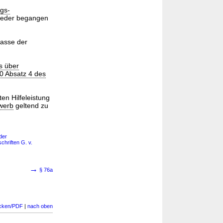
ngs-
glieder begangen
Kasse der
s über
0 Absatz 4 des
en Hilfeleistung
werb
geltend zu
der
hriften G. v.
→
§ 76a
cken/PDF
|
nach oben