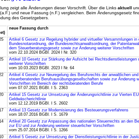
lung zeigt alle Änderungen dieser Vorschrift. Über die Links
aktuell
un
g (a.F.) und neue Fassung (n.F.) vergleichen. Beim Änderungsgesetz fi
ündung des Gesetzgebers.
neue Fassung durch
et)
25
Artikel 6 Gesetz zur Regelung hybrider und virtueller Versammlungen in 
Bundesnotarordnung, der Bundesrechtsanwaltsordnung, der Patentanwa
dem Steuerberatungsgesetz sowie zur Änderung weiterer Vorschriften
vom 22.10.2024 BGBl. 2024 I Nr. 320
25
Artikel 10 Gesetz zur Stärkung der Aufsicht bei Rechtsdienstleistungen
weiterer Vorschriften
vom 10.03.2023 BGBl. 2023 I Nr. 64
22
Artikel 4 Gesetz zur Neuregelung des Berufsrechts der anwaltlichen und
steuerberatenden Berufsausübungsgesellschaften sowie zur Änderung w
Vorschriften im Bereich der rechtsberatenden Berufe
vom 07.07.2021 BGBl. I S. 2363
20
Artikel 15 Gesetz zur Umsetzung der Änderungsrichtlinie zur Vierten EU
Geldwäscherichtlinie
vom 12.12.2019 BGBl. I S. 2602
17
Artikel 13 Gesetz zur Modernisierung des Besteuerungsverfahrens
vom 18.07.2016 BGBl. I S. 1679
14
Artikel 20 Gesetz zur Anpassung des nationalen Steuerrechts an den Beit
zur EU und zur Änderung weiterer steuerlicher Vorschriften
vom 25.07.2014 BGBl. I S. 1266
10
Artikel 5 Gesetz zur Umsetzung der Dienstleistungsrichtlinie in der Just