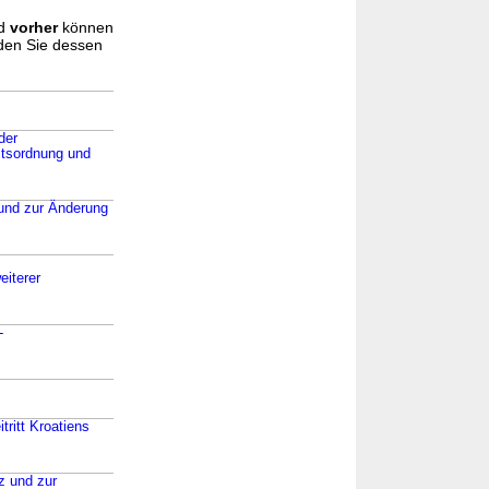
d
vorher
können
nden Sie dessen
der
ltsordnung und
 und zur Änderung
eiterer
-
ritt Kroatiens
iz und zur