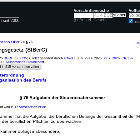
Vorschriftensuche
Vollt
§ / Artikel
Gesetz
n seit 2006
nu
eichnis StBerG
>
§ 76
Ma
ungsgesetz (StBerG)
975
BGBl. I S. 2735
; zuletzt geändert durch
Artikel 1
G. v. 29.06.2026
BGBl. 2026 I Nr. 197
10-10
Allgemeines Steuerrecht
d in 215 Vorschriften zitiert
aterordnung
rganisation des Berufs
§ 76 Aufgaben der Steuerberaterkammer
d wird in
17 Vorschriften zitiert
kammer hat die Aufgabe, die beruflichen Belange der Gesamtheit der Mi
 der beruflichen Pflichten zu überwachen.
rkammer obliegt insbesondere,