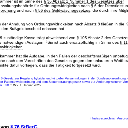
kammer ist im Sinne des
§ 36 Absatz 1 Nummer 1 des Gesetzes über
rwaltungsbehörde für Ordnungswidrigkeiten nach
§ 6 der Dienstleistu
erordnung
und nach
§ 56 des Geldwäschegesetzes
, die durch ihre Mit
 der Ahndung von Ordnungswidrigkeiten nach Absatz 8 fließen in die 
 den Bußgeldbescheid erlassen hat.
 9 zuständige Kasse trägt abweichend von
§ 105 Absatz 2 des Gesetze
e notwendigen Auslagen.
2
Sie ist auch ersatzpflichtig im Sinne des
§ 11
widrigkeiten
.
rkammer hat die Aufgabe, in den Fällen der geschäftsmäßigen unbefugt
che nach den Vorschriften des
Gesetzes gegen den unlauteren Wettbe
te dafür vorliegen, dass die Tätigkeit fortgesetzt wird.
s 6 Gesetz zur Regelung hybrider und virtueller Versammlungen in der Bundesnotarordnung, 
r Patentanwaltsordnung und dem Steuerberatungsgesetz sowie zur Änderung weiterer Vorsc
Nr. 320
m.W.v. 1. Januar 2025
Inhaltsverzeichnis
|
Ausdru
 von
§ 76 StBerG