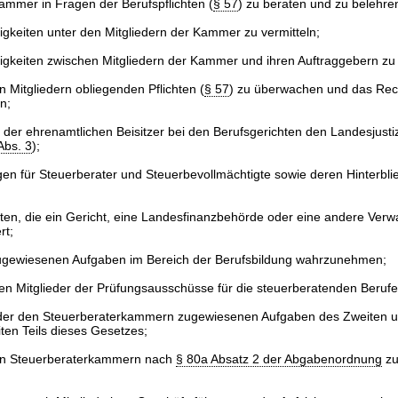
Kammer in Fragen der Berufspflichten (
§ 57
) zu beraten und zu belehre
itigkeiten unter den Mitgliedern der Kammer zu vermitteln;
itigkeiten zwischen Mitgliedern der Kammer und ihren Auftraggebern zu 
n Mitgliedern obliegenden Pflichten (
§ 57
) zu überwachen und das Rec
n;
n der ehrenamtlichen Beisitzer bei den Berufsgerichten den Landesjust
Abs. 3
);
en für Steuerberater und Steuerbevollmächtigte sowie deren Hinterbl
tten, die ein Gericht, eine Landesfinanzbehörde oder eine andere Ver
rt;
ugewiesenen Aufgaben im Bereich der Berufsbildung wahrzunehmen;
hen Mitglieder der Prüfungsausschüsse für die steuerberatenden Beruf
er den Steuerberaterkammern zugewiesenen Aufgaben des Zweiten u
ten Teils dieses Gesetzes;
den Steuerberaterkammern nach
§ 80a Absatz 2 der Abgabenordnung
zu