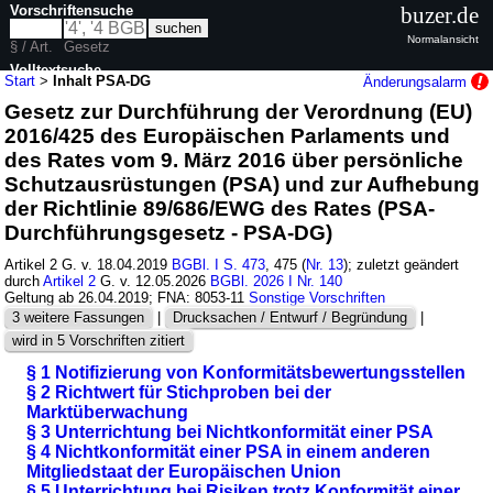
Vorschriftensuche
buzer.de
Normalansicht
§ / Art.
Gesetz
Volltextsuche
Start
>
Inhalt PSA-DG
Änderungsalarm
Gesetz zur Durchführung der Verordnung (EU)
nur in PSA-DG
2016/425 des Europäischen Parlaments und
des Rates vom 9. März 2016 über persönliche
Schutzausrüstungen (PSA) und zur Aufhebung
der Richtlinie 89/686/EWG des Rates (PSA-
Durchführungsgesetz - PSA-DG)
Artikel 2 G. v. 18.04.2019
BGBl. I S. 473
, 475 (
Nr. 13
); zuletzt geändert
durch
Artikel 2
G. v. 12.05.2026
BGBl. 2026 I Nr. 140
Geltung ab 26.04.2019; FNA: 8053-11
Sonstige Vorschriften
3 weitere Fassungen
|
Drucksachen / Entwurf / Begründung
|
wird in 5 Vorschriften zitiert
§ 1 Notifizierung von Konformitätsbewertungsstellen
§ 2 Richtwert für Stichproben bei der
Marktüberwachung
§ 3 Unterrichtung bei Nichtkonformität einer PSA
§ 4 Nichtkonformität einer PSA in einem anderen
Mitgliedstaat der Europäischen Union
§ 5 Unterrichtung bei Risiken trotz Konformität einer