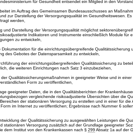
desministerium für Gesundheit entsendet ein Mitglied in den Vorstand 
 arbeitet im Auftrag des Gemeinsamen Bundesausschusses an Maßnahm
und zur Darstellung der Versorgungsqualität im Gesundheitswesen. Es 
tragt werden,
g und Darstellung der Versorgungsqualität möglichst sektorenübergrei
sikoadjustierte Indikatoren und Instrumente einschließlich Module für
gungen zu entwickeln,
 Dokumentation für die einrichtungsübergreifende Qualitätssicherung 
ng des Gebotes der Datensparsamkeit zu entwickeln,
rchführung der einrichtungsübergreifenden Qualitätssicherung zu betei
rlich, die weiteren Einrichtungen nach Satz 3 einzubeziehen,
 der Qualitätssicherungsmaßnahmen in geeigneter Weise und in einer f
verständlichen Form zu veröffentlichen,
age geeigneter Daten, die in den Qualitätsberichten der Krankenhäuser 
htungsbezogen vergleichende risikoadjustierte Übersichten über die Qual
ereichen der stationären Versorgung zu erstellen und in einer für die 
 Form im Internet zu veröffentlichen; Ergebnisse nach Nummer 6 soll
entwicklung der Qualitätssicherung zu ausgewählten Leistungen die Qual
 stationären Versorgung zusätzlich auf der Grundlage geeigneter Soz
die dem Institut von den Krankenkassen nach §
299
Absatz 1a auf der 