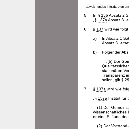
abweichendes Inkrafttreten a
5.
In §
136
Absatz 2 Sa
„§
137a
Absatz 3" er
6.
§
137
wird wie folgt
a)
In Absatz 1 S
Absatz 3" erset
b)
Folgender Absa
„(5) Der Ge
Qualitätssiche
stationären Ve
Transparenz i
sollen, gilt §
29
7.
§
137a
wird wie folg
„§
137a
Institut fü
(1) Der Gemein
wissenschaftliches 
er eine Stiftung des
(2) Der Vorstand 