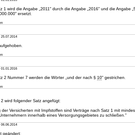
tz 1 wird die Angabe „2011" durch die Angabe „2016" und die Angabe „
000.000" ersetzt.
en
m 25.07.2014
 aufgehoben.
en
m 01.01.2016
tz 2 Nummer 7 werden die Wörter „und der nach §
10
" gestrichen.
en
2 wird folgender Satz angefügt:
 der Versicherten mit Impfstoffen sind Verträge nach Satz 1 mit minde
nternehmern innerhalb eines Versorgungsgebietes zu schließen."
m 06.06.2014
gt geändert: