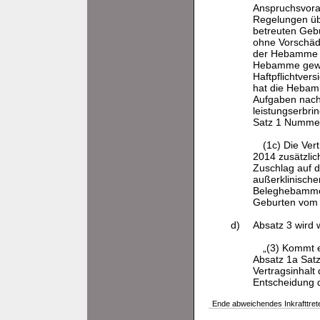
Anspruchsvorau
Regelungen übe
betreuten Gebu
ohne Vorschäde
der Hebamme z
Hebamme gewähr
Haftpflichtver
hat die Hebamm
Aufgaben nach
leistungserbri
Satz 1 Nummer
(1c) Die Ver
2014 zusätzli
Zuschlag auf d
außerklinisch
Beleghebammen
Geburten vom 1
d)
Absatz 3 wird w
„(3) Kommt e
Absatz 1a Satz
Vertragsinhalt 
Entscheidung du
Ende abweichendes Inkrafttret