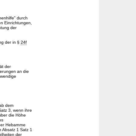
enhilfe" durch
en Einrichtungen,
htung der
ng der in §
24f
ät der
derungen an die
fwendige
 ab dem
atz 3, wenn ihre
über die Höhe
es
g der Hebamme
 Absatz 1 Satz 1
elheiten der