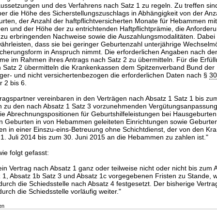
ssetzungen und des Verfahrens nach Satz 1 zu regeln. Zu treffen sin
r die Höhe des Sicherstellungszuschlags in Abhängigkeit von der Anz
rten, der Anzahl der haftpflichtversicherten Monate für Hebammen mit
n und der Höhe der zu entrichtenden Haftpflichtprämie, die Anforder
u erbringenden Nachweise sowie die Auszahlungsmodalitäten. Dabei
leisten, dass sie bei geringer Geburtenzahl unterjährige Wechselmö
sicherungsform in Anspruch nimmt. Die erforderlichen Angaben nach den
e im Rahmen ihres Antrags nach Satz 2 zu übermitteln. Für die Erfüll
 Satz 2 übermitteln die Krankenkassen dem Spitzenverband Bund der
nger- und nicht versichertenbezogen die erforderlichen Daten nach §
30
 2 bis 6.
tragspartner vereinbaren in den Verträgen nach Absatz 1 Satz 1 bis z
ch zu den nach Absatz 1 Satz 3 vorzunehmenden Vergütungsanpassung
ie Abrechnungspositionen für Geburtshilfeleistungen bei Hausgeburten
en Geburten in von Hebammen geleiteten Einrichtungen sowie Geburte
 in einer Einszu-eins-Betreuung ohne Schichtdienst, der von den Kr
. Juli 2014 bis zum 30. Juni 2015 an die Hebammen zu zahlen ist."
ie folgt gefasst:
in Vertrag nach Absatz 1 ganz oder teilweise nicht oder nicht bis zum 
 1, Absatz 1b Satz 3 und Absatz 1c vorgegebenen Fristen zu Stande, w
durch die Schiedsstelle nach Absatz 4 festgesetzt. Der bisherige Vertrag 
rch die Schiedsstelle vorläufig weiter."
en