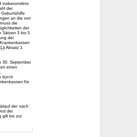
d insbesondere
ahl der
 Geburtshilfe
ungen an die von
 muss die
glichkeiten der
 Sätzen 3 bis 5
ung der
 Krankenkassen
1a
Absatz 1
um 30. September
en einen
,
n durch
ankenkassen für
Ablauf der nach
ird der
gilt bis zur