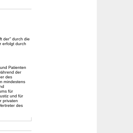
t der" durch die
 erfolgt durch
 und Patienten
während der
der des
en mindestens
und
ums für
ustiz und für
r privaten
ertreter des