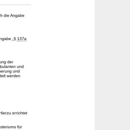
ch die Angabe
Angabe „§
137a
ung der
mbulanten und
cherung und
telt werden
ierzu errichtet
isteriums für