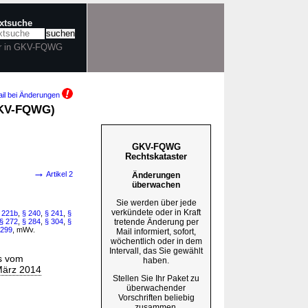
extsuche
r in GKV-FQWG
il bei Änderungen
(GKV-FQWG)
GKV-FQWG
Rechtskataster
→
Artikel 2
Änderungen
überwachen
Sie werden über jede
verkündete oder in Kraft
 221b
,
§ 240
,
§ 241
,
§
tretende Änderung per
§ 272
,
§ 284
,
§ 304
,
§
 299
, mWv.
Mail informiert, sofort,
wöchentlich oder in dem
Intervall, das Sie gewählt
es vom
haben.
März 2014
Stellen Sie Ihr Paket zu
überwachender
Vorschriften beliebig
zusammen.