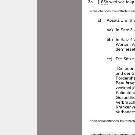
3a.
§
65b
wird wie folgt
abweichendes Inkrafttreten a
a)
Absatz 1 wird w
aa)
In Satz 3 
bb)
In Satz 4 
Wörter „V
den" erset
cc)
Die Sätze
„Die oder
und der S
Förderpha
Beauftrag
zweimal j
Patienten
Gesundhei
Verbrauch
Krankenve
Verbandes
Ende abweichendes Inkrafttret
abweichendes Inkrafttreten a