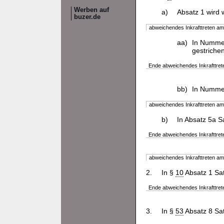
Werben auf
a)
Absatz 1 wird w
buzer.de
abweichendes Inkrafttreten a
aa)
In Nummer
gestriche
Ende abweichendes Inkrafttret
bb)
In Nummer
abweichendes Inkrafttreten a
b)
In Absatz 5a Sa
Ende abweichendes Inkrafttret
abweichendes Inkrafttreten a
2.
In §
10
Absatz 1 Sa
Ende abweichendes Inkrafttret
3.
In §
53
Absatz 8 Sat