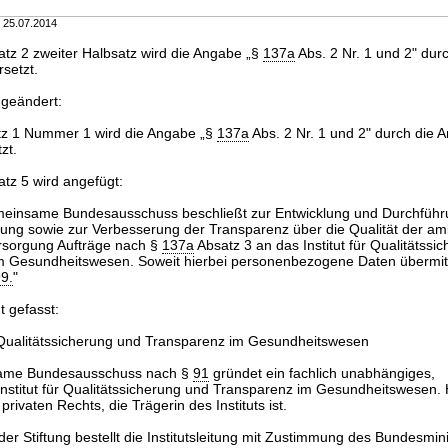
m 25.07.2014
tz 2 zweiter Halbsatz wird die Angabe „§
137a
Abs. 2 Nr. 1 und 2" dur
setzt.
 geändert:
atz 1 Nummer 1 wird die Angabe „§
137a
Abs. 2 Nr. 1 und 2" durch die 
zt.
tz 5 wird angefügt:
meinsame Bundesausschuss beschließt zur Entwicklung und Durchführ
rung sowie zur Verbesserung der Transparenz über die Qualität der a
rsorgung Aufträge nach §
137a
Absatz 3 an das Institut für Qualitätssi
m Gesundheitswesen. Soweit hierbei personenbezogene Daten übermit
9.
"
t gefasst:
r Qualitätssicherung und Transparenz im Gesundheitswesen
same Bundesausschuss nach §
91
gründet ein fachlich unabhängiges,
Institut für Qualitätssicherung und Transparenz im Gesundheitswesen. H
 privaten Rechts, die Trägerin des Instituts ist.
der Stiftung bestellt die Institutsleitung mit Zustimmung des Bundesmin