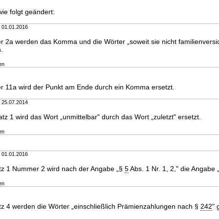
ie folgt geändert:
m 01.01.2016
 2a werden das Komma und die Wörter „soweit sie nicht familienversic
n.
en
 11a wird der Punkt am Ende durch ein Komma ersetzt.
m 25.07.2014
tz 1 wird das Wort „unmittelbar" durch das Wort „zuletzt" ersetzt.
en
m 01.01.2016
tz 1 Nummer 2 wird nach der Angabe „§
5
Abs. 1 Nr. 1, 2," die Angabe 
en
z 4 werden die Wörter „einschließlich Prämienzahlungen nach §
242
" 