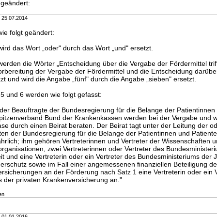
 geändert:
m 25.07.2014
ie folgt geändert:
wird das Wort „oder" durch das Wort „und" ersetzt.
werden die Wörter „Entscheidung über die Vergabe der Fördermittel triff
orbereitung der Vergabe der Fördermittel und die Entscheidung darüber
zt und wird die Angabe „fünf" durch die Angabe „sieben" ersetzt.
 5 und 6 werden wie folgt gefasst:
 der Beauftragte der Bundesregierung für die Belange der Patientinnen
pitzenverband Bund der Krankenkassen werden bei der Vergabe und 
se durch einen Beirat beraten. Der Beirat tagt unter der Leitung der o
ten der Bundesregierung für die Belange der Patientinnen und Patient
ährlich; ihm gehören Vertreterinnen und Vertreter der Wissenschaften 
organisationen, zwei Vertreterinnen oder Vertreter des Bundesministeri
t und eine Vertreterin oder ein Vertreter des Bundesministeriums der J
erschutz sowie im Fall einer angemessenen finanziellen Beteiligung de
rsicherungen an der Förderung nach Satz 1 eine Vertreterin oder ein V
 der privaten Krankenversicherung an."
en
m 01.01.2016