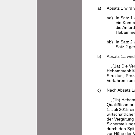
a)
Absatz 1 wird w
aa)
In Satz 1
ein Komma
die Anfor
Hebammen
bb)
In Satz 2
Satz 2 ger
b)
Absatz 1a wird 
„(1a) Die Ve
Hebammenhilfe 
Struktur-, Pro
Verfahren zum 
c)
Nach Absatz 1a
„(1b) Hebamm
Qualitätsanfo
1. Juli 2015 e
wirtschaftlich
der Vergütung 
Sicherstellun
durch den Spi
zur Höhe der V