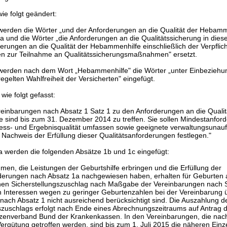
ie folgt geändert:
 werden die Wörter „und der Anforderungen an die Qualität der Hebamm
 und die Wörter „die Anforderungen an die Qualitätssicherung in dies
derungen an die Qualität der Hebammenhilfe einschließlich der Verpflic
 zur Teilnahme an Qualitätssicherungsmaßnahmen" ersetzt.
 werden nach dem Wort „Hebammenhilfe" die Wörter „unter Einbeziehu
egelten Wahlfreiheit der Versicherten" eingefügt.
wie folgt gefasst:
reinbarungen nach Absatz 1 Satz 1 zu den Anforderungen an die Qualit
sind bis zum 31. Dezember 2014 zu treffen. Sie sollen Mindestanfor
zess- und Ergebnisqualität umfassen sowie geeignete verwaltungsunau
Nachweis der Erfüllung dieser Qualitätsanforderungen festlegen."
 werden die folgenden Absätze 1b und 1c eingefügt:
en, die Leistungen der Geburtshilfe erbringen und die Erfüllung der
rderungen nach Absatz 1a nachgewiesen haben, erhalten für Geburten
inen Sicherstellungszuschlag nach Maßgabe der Vereinbarungen nach S
en Interessen wegen zu geringer Geburtenzahlen bei der Vereinbarung 
nach Absatz 1 nicht ausreichend berücksichtigt sind. Die Auszahlung d
gszuschlags erfolgt nach Ende eines Abrechnungszeitraums auf Antra
tzenverband Bund der Krankenkassen. In den Vereinbarungen, die nach
ergütung getroffen werden, sind bis zum 1. Juli 2015 die näheren Einz