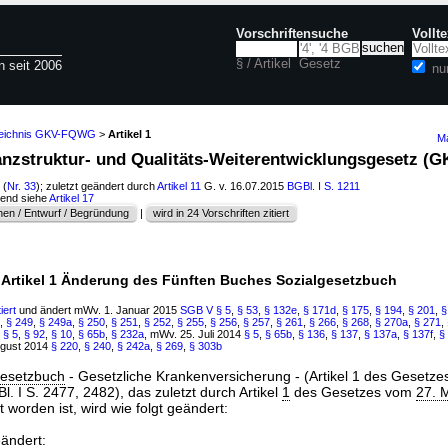
Vorschriftensuche
Vollt
§ / Artikel
Gesetz
n seit 2006
nu
rzeichnis GKV-FQWG
>
Artikel 1
Ma
nanzstruktur- und Qualitäts-Weiterentwicklungsgesetz 
(
Nr. 33
); zuletzt geändert durch
Artikel 11
G. v. 16.07.2015
BGBl. I S. 1211
hend siehe
Artikel 17
en / Entwurf / Begründung
|
wird in 24 Vorschriften zitiert
Artikel 1 Änderung des Fünften Buches Sozialgesetzbuch
iert
und ändert mWv. 1. Januar 2015
SGB V
§ 5
,
§ 53
,
§ 132e
,
§ 171d
,
§ 175
,
§ 194
,
§ 201
,
§
,
§ 249
,
§ 249a
,
§ 250
,
§ 251
,
§ 252
,
§ 255
,
§ 256
,
§ 257
,
§ 261
,
§ 266
,
§ 268
,
§ 270a
,
§ 271
,
6
§ 5
,
§ 92
,
§ 10
,
§ 65b
,
§ 232a
, mWv. 25. Juli 2014
§ 5
,
§ 65b
,
§ 136
,
§ 137
,
§ 137a
,
§ 137f
,
§
ugust 2014
§ 220
,
§ 240
,
§ 242a
,
§ 269
,
§ 303b
gesetzbuch
- Gesetzliche Krankenversicherung - (Artikel 1 des Gesetz
 I S. 2477, 2482), das zuletzt durch Artikel
1
des Gesetzes vom
27. 
 worden ist, wird wie folgt geändert:
eändert: