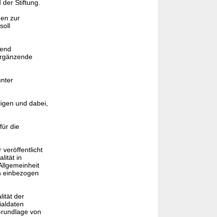
der Stiftung.
en zur
soll
fend
 ergänzende
unter
ligen und dabei,
ür die
veröffentlicht
ität in
Allgemeinheit
en einbezogen
ität der
ialdaten
Grundlage von