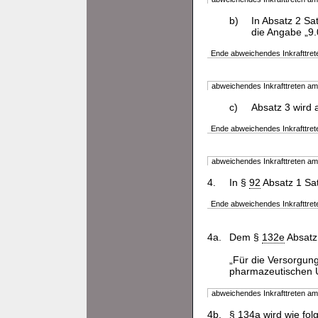
b)
In Absatz 2 Sa
die Angabe „9.
Ende abweichendes Inkrafttret
abweichendes Inkrafttreten a
c)
Absatz 3 wird
Ende abweichendes Inkrafttret
abweichendes Inkrafttreten a
4.
In §
92
Absatz 1 Sa
Ende abweichendes Inkrafttret
4a.
Dem §
132e
Absatz 
„Für die Versorgung
pharmazeutischen U
abweichendes Inkrafttreten a
4b.
§
134a
wird wie fol