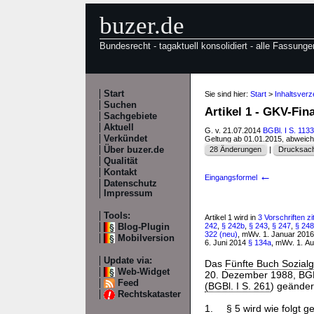
buzer.de
Bundesrecht - tagaktuell konsolidiert - alle Fassunge
Start
Sie sind hier:
Start
>
Inhaltsve
Suchen
Artikel 1 - GKV-Fi
Sachgebiete
Aktuell
G. v. 21.07.2014
BGBl. I S. 1133
Verkündet
Geltung ab 01.01.2015, abweic
Über buzer.de
28 Änderungen
|
Drucksach
Qualität
Kontakt
←
Eingangsformel
Datenschutz
Impressum
Tools:
Artikel 1 wird in
3 Vorschriften zit
242
,
§ 242b
,
§ 243
,
§ 247
,
§ 248
Blog-Plugin
322 (neu)
, mWv. 1. Januar 201
Mobilversion
6. Juni 2014
§ 134a
, mWv. 1. A
Update via:
Das
Fünfte Buch Sozial
Web-Widget
20. Dezember 1988, BGBl.
Feed
(BGBl. I S. 261
) geändert
Rechtskataster
1.
§
5
wird wie folgt g