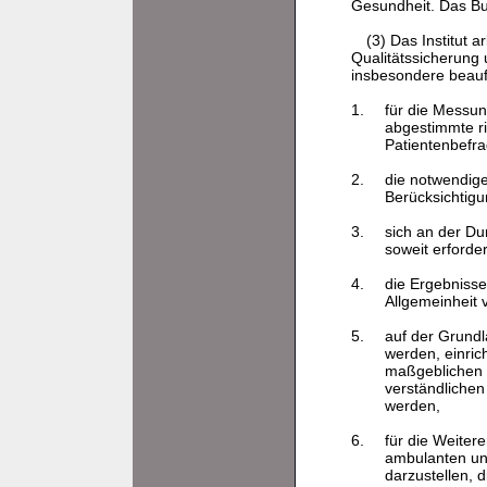
Gesundheit. Das Bun
(3) Das Institut
Qualitätssicherung 
insbesondere beauf
1.
für die Messun
abgestimmte ri
Patientenbefra
2.
die notwendige
Berücksichtigu
3.
sich an der Du
soweit erforde
4.
die Ergebnisse
Allgemeinheit 
5.
auf der Grundl
werden, einric
maßgeblichen B
verständlichen
werden,
6.
für die Weiter
ambulanten und
darzustellen, 