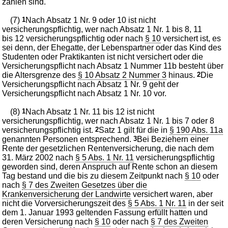
zahlen sind.
(7)
1
Nach Absatz 1 Nr. 9 oder 10 ist nicht
versicherungspflichtig, wer nach Absatz 1 Nr. 1 bis 8, 11
bis 12 versicherungspflichtig oder nach
§ 10
versichert ist, es
sei denn, der Ehegatte, der Lebenspartner oder das Kind des
Studenten oder Praktikanten ist nicht versichert oder die
Versicherungspflicht nach Absatz 1 Nummer 11b besteht über
die Altersgrenze des
§ 10 Absatz 2 Nummer 3
hinaus.
2
Die
Versicherungspflicht nach Absatz 1 Nr. 9 geht der
Versicherungspflicht nach Absatz 1 Nr. 10 vor.
(8)
1
Nach Absatz 1 Nr. 11 bis 12 ist nicht
versicherungspflichtig, wer nach Absatz 1 Nr. 1 bis 7 oder 8
versicherungspflichtig ist.
2
Satz 1 gilt für die in
§ 190 Abs. 11a
genannten Personen entsprechend.
3
Bei Beziehern einer
Rente der gesetzlichen Rentenversicherung, die nach dem
31. März 2002 nach
§ 5 Abs. 1 Nr. 11
versicherungspflichtig
geworden sind, deren Anspruch auf Rente schon an diesem
Tag bestand und die bis zu diesem Zeitpunkt nach
§ 10
oder
nach
§ 7 des Zweiten Gesetzes über die
Krankenversicherung der Landwirte
versichert waren, aber
nicht die Vorversicherungszeit des
§ 5 Abs. 1 Nr. 11
in der seit
dem 1. Januar 1993 geltenden Fassung erfüllt hatten und
deren Versicherung nach
§ 10
oder nach
§ 7 des Zweiten