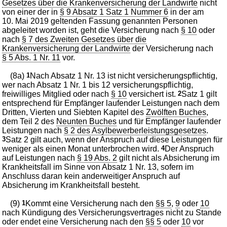
Gesetzes über die Krankenversicherung der Landwirte
nicht
von einer der in
§ 9 Absatz 1 Satz 1 Nummer 6
in der am
10. Mai 2019 geltenden Fassung genannten Personen
abgeleitet worden ist, geht die Versicherung nach
§ 10
oder
nach
§ 7 des Zweiten Gesetzes über die
Krankenversicherung der Landwirte
der Versicherung nach
§ 5 Abs. 1 Nr. 11
vor.
(8a)
1
Nach Absatz 1 Nr. 13 ist nicht versicherungspflichtig,
wer nach Absatz 1 Nr. 1 bis 12 versicherungspflichtig,
freiwilliges Mitglied oder nach
§ 10
versichert ist.
2
Satz 1 gilt
entsprechend für Empfänger laufender Leistungen nach dem
Dritten, Vierten und Siebten Kapitel des
Zwölften Buches
,
dem Teil 2 des
Neunten Buches
und für Empfänger laufender
Leistungen nach
§ 2 des Asylbewerberleistungsgesetzes
.
3
Satz 2 gilt auch, wenn der Anspruch auf diese Leistungen für
weniger als einen Monat unterbrochen wird.
4
Der Anspruch
auf Leistungen nach
§ 19 Abs. 2
gilt nicht als Absicherung im
Krankheitsfall im Sinne von Absatz 1 Nr. 13, sofern im
Anschluss daran kein anderweitiger Anspruch auf
Absicherung im Krankheitsfall besteht.
(9)
1
Kommt eine Versicherung nach den
§§ 5
,
9
oder
10
nach Kündigung des Versicherungsvertrages nicht zu Stande
oder endet eine Versicherung nach den
§§ 5
oder
10
vor