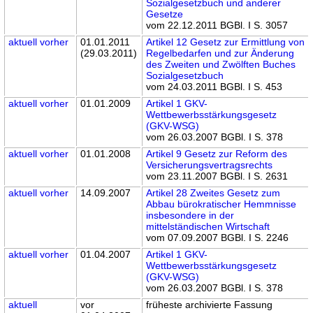
Sozialgesetzbuch und anderer
Gesetze
vom 22.12.2011 BGBl. I S. 3057
aktuell
vorher
01.01.2011
Artikel 12 Gesetz zur Ermittlung von
(29.03.2011)
Regelbedarfen und zur Änderung
des Zweiten und Zwölften Buches
Sozialgesetzbuch
vom 24.03.2011 BGBl. I S. 453
aktuell
vorher
01.01.2009
Artikel 1 GKV-
Wettbewerbsstärkungsgesetz
(GKV-WSG)
vom 26.03.2007 BGBl. I S. 378
aktuell
vorher
01.01.2008
Artikel 9 Gesetz zur Reform des
Versicherungsvertragsrechts
vom 23.11.2007 BGBl. I S. 2631
aktuell
vorher
14.09.2007
Artikel 28 Zweites Gesetz zum
Abbau bürokratischer Hemmnisse
insbesondere in der
mittelständischen Wirtschaft
vom 07.09.2007 BGBl. I S. 2246
aktuell
vorher
01.04.2007
Artikel 1 GKV-
Wettbewerbsstärkungsgesetz
(GKV-WSG)
vom 26.03.2007 BGBl. I S. 378
aktuell
vor
früheste archivierte Fassung