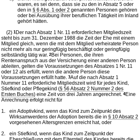
waren, es sei denn, dass sie zu den in Absatz 5 oder
den in
§ 6 Abs. 1 oder 2
genannten Personen gehören
oder bei Ausübung ihrer beruflichen Tätigkeit im Inland
gehört hätten.
(2)
1
Der nach Absatz 1 Nr. 11 erforderlichen Mitgliedszeit
steht bis zum 31. Dezember 1988 die Zeit der Ehe mit einem
Mitglied gleich, wenn die mit dem Mitglied verheiratete Person
nicht mehr als nur geringfügig beschäftigt oder geringfügig
selbständig tätig war.
2
Bei Personen, die ihren
Rentenanspruch aus der Versicherung einer anderen Person
ableiten, gelten die Voraussetzungen des Absatzes 1 Nr. 11
oder 12 als erfüllt, wenn die andere Person diese
Voraussetzungen erfüllt hatte.
3
Auf die nach Absatz 1
Nummer 11 erforderliche Mitgliedszeit wird für jedes Kind,
Stiefkind oder Pflegekind (
§ 56 Absatz 2 Nummer 2 des
Ersten Buches
) eine Zeit von drei Jahren angerechnet.
4
Eine
Anrechnung erfolgt nicht für
1.
ein Adoptivkind, wenn das Kind zum Zeitpunkt des
Wirksamwerdens der Adoption bereits die in
§ 10 Absatz 2
vorgesehenen Altersgrenzen erreicht hat, oder
2.
ein Stiefkind, wenn das Kind zum Zeitpunkt der
Eheschließung mit dem Elternteil des Kindes bereits die