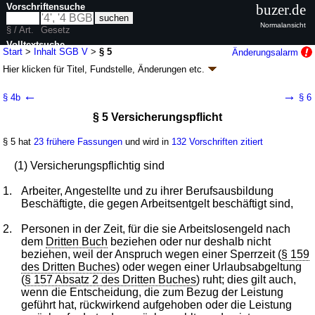
Vorschriftensuche
buzer.de
Normalansicht
§ / Art.
Gesetz
Volltextsuche
Start
>
Inhalt SGB V
>
§ 5
Änderungsalarm
Hier klicken für
Titel, Fundstelle, Änderungen
etc.
nur in SGB V
§ 5 - Sozialgesetzbuch (SGB) Fünftes Buch (V) -
←
→
§ 4b
§ 6
Gesetzliche Krankenversicherung - (SGB V)
§ 5 Versicherungspflicht
Artikel 1 G. v. 20.12.1988
BGBl. I S. 2477
, 2482; zuletzt geändert durch
Artikel 1
G. v. 24.07.2026
BGBl. 2026 I Nr. 228
§ 5 hat
23 frühere Fassungen
und wird in
132 Vorschriften zitiert
Geltung ab 01.01.1989; FNA: 860-5
Sozialgesetzbuch
401 weitere Fassungen
|
Drucksachen / Entwurf / Begründung
|
(1) Versicherungspflichtig sind
wird in 2003 Vorschriften zitiert
1.
Arbeiter, Angestellte und zu ihrer Berufsausbildung
Zweites Kapitel Versicherter Personenkreis
Beschäftigte, die gegen Arbeitsentgelt beschäftigt sind,
Erster Abschnitt Versicherung kraft Gesetzes
2.
Personen in der Zeit, für die sie Arbeitslosengeld nach
dem
Dritten Buch
beziehen oder nur deshalb nicht
beziehen, weil der Anspruch wegen einer Sperrzeit (
§ 159
des Dritten Buches
) oder wegen einer Urlaubsabgeltung
(
§ 157 Absatz 2 des Dritten Buches
) ruht; dies gilt auch,
wenn die Entscheidung, die zum Bezug der Leistung
geführt hat, rückwirkend aufgehoben oder die Leistung