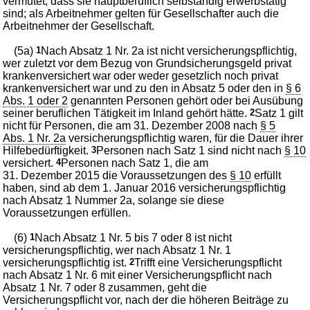
vermutet, dass sie hauptberuflich selbständig erwerbstätig
sind; als Arbeitnehmer gelten für Gesellschafter auch die
Arbeitnehmer der Gesellschaft.
(5a)
1
Nach Absatz 1 Nr. 2a ist nicht versicherungspflichtig,
wer zuletzt vor dem Bezug von Grundsicherungsgeld privat
krankenversichert war oder weder gesetzlich noch privat
krankenversichert war und zu den in Absatz 5 oder den in
§ 6
Abs. 1 oder 2
genannten Personen gehört oder bei Ausübung
seiner beruflichen Tätigkeit im Inland gehört hätte.
2
Satz 1 gilt
nicht für Personen, die am 31. Dezember 2008 nach
§ 5
Abs. 1 Nr. 2a
versicherungspflichtig waren, für die Dauer ihrer
Hilfebedürftigkeit.
3
Personen nach Satz 1 sind nicht nach
§ 10
versichert.
4
Personen nach Satz 1, die am
31. Dezember 2015 die Voraussetzungen des
§ 10
erfüllt
haben, sind ab dem 1. Januar 2016 versicherungspflichtig
nach Absatz 1 Nummer 2a, solange sie diese
Voraussetzungen erfüllen.
(6)
1
Nach Absatz 1 Nr. 5 bis 7 oder 8 ist nicht
versicherungspflichtig, wer nach Absatz 1 Nr. 1
versicherungspflichtig ist.
2
Trifft eine Versicherungspflicht
nach Absatz 1 Nr. 6 mit einer Versicherungspflicht nach
Absatz 1 Nr. 7 oder 8 zusammen, geht die
Versicherungspflicht vor, nach der die höheren Beiträge zu