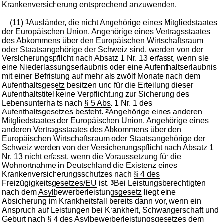
Krankenversicherung entsprechend anzuwenden.
(11)
1
Ausländer, die nicht Angehörige eines Mitgliedstaates
der Europäischen Union, Angehörige eines Vertragsstaates
des Abkommens über den Europäischen Wirtschaftsraum
oder Staatsangehörige der Schweiz sind, werden von der
Versicherungspflicht nach Absatz 1 Nr. 13 erfasst, wenn sie
eine Niederlassungserlaubnis oder eine Aufenthaltserlaubnis
mit einer Befristung auf mehr als zwölf Monate nach dem
Aufenthaltsgesetz
besitzen und für die Erteilung dieser
Aufenthaltstitel keine Verpflichtung zur Sicherung des
Lebensunterhalts nach
§ 5 Abs. 1 Nr. 1 des
Aufenthaltsgesetzes
besteht.
2
Angehörige eines anderen
Mitgliedstaates der Europäischen Union, Angehörige eines
anderen Vertragsstaates des Abkommens über den
Europäischen Wirtschaftsraum oder Staatsangehörige der
Schweiz werden von der Versicherungspflicht nach Absatz 1
Nr. 13 nicht erfasst, wenn die Voraussetzung für die
Wohnortnahme in Deutschland die Existenz eines
Krankenversicherungsschutzes nach
§ 4 des
Freizügigkeitsgesetzes/EU
ist.
3
Bei Leistungsberechtigten
nach dem
Asylbewerberleistungsgesetz
liegt eine
Absicherung im Krankheitsfall bereits dann vor, wenn ein
Anspruch auf Leistungen bei Krankheit, Schwangerschaft und
Geburt nach
§ 4 des Asylbewerberleistungsgesetzes
dem