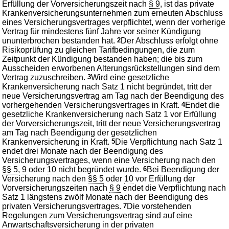
Erfüllung der Vorversicherungszeit nach
§ 9
, ist das private
Krankenversicherungsunternehmen zum erneuten Abschluss
eines Versicherungsvertrages verpflichtet, wenn der vorherige
Vertrag für mindestens fünf Jahre vor seiner Kündigung
ununterbrochen bestanden hat.
2
Der Abschluss erfolgt ohne
Risikoprüfung zu gleichen Tarifbedingungen, die zum
Zeitpunkt der Kündigung bestanden haben; die bis zum
Ausscheiden erworbenen Alterungsrückstellungen sind dem
Vertrag zuzuschreiben.
3
Wird eine gesetzliche
Krankenversicherung nach Satz 1 nicht begründet, tritt der
neue Versicherungsvertrag am Tag nach der Beendigung des
vorhergehenden Versicherungsvertrages in Kraft.
4
Endet die
gesetzliche Krankenversicherung nach Satz 1 vor Erfüllung
der Vorversicherungszeit, tritt der neue Versicherungsvertrag
am Tag nach Beendigung der gesetzlichen
Krankenversicherung in Kraft.
5
Die Verpflichtung nach Satz 1
endet drei Monate nach der Beendigung des
Versicherungsvertrages, wenn eine Versicherung nach den
§§ 5
,
9
oder
10
nicht begründet wurde.
6
Bei Beendigung der
Versicherung nach den
§§ 5
oder
10
vor Erfüllung der
Vorversicherungszeiten nach
§ 9
endet die Verpflichtung nach
Satz 1 längstens zwölf Monate nach der Beendigung des
privaten Versicherungsvertrages.
7
Die vorstehenden
Regelungen zum Versicherungsvertrag sind auf eine
Anwartschaftsversicherung in der privaten