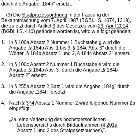
durch die Angabe „184h" ersetzt.
(3) Die
Strafprozessordnung
in der Fassung der
Bekanntmachung vom
7. April 1987 (BGBl. I S. 1074
, 1319),
die zuletzt durch Artikel
3
des Gesetzes vom
23. April 2014
(BGBl. I S. 410
) geändert worden ist, wird wie folgt geändert:
1.
In §
100a
Absatz 2 Nummer 1 Buchstabe g wird die
Angabe „§ 184b Abs. 1 bis 3, § 184c Abs. 3" durch die
Wörter „§ 184b Absatz 1 und 2, § 184c Absatz 2" ersetzt.
2.
In §
100c
Absatz 2 Nummer 1 Buchstabe e wird die
Angabe „§ 184b Abs. 3" durch die Angabe „§ 184b
Absatz 2" ersetzt.
3.
In §
255a
Absatz 2 Satz 1 wird die Angabe „184g" durch
die Angabe „184h" ersetzt.
4.
Nach §
374
Absatz 1 Nummer 2 wird folgende Nummer 2a
eingefügt:
„2a.
eine Verletzung des höchstpersönlichen
Lebensbereichs durch Bildaufnahmen (§
201a
Absatz 1 und 2 des
Strafgesetzbuches
),".