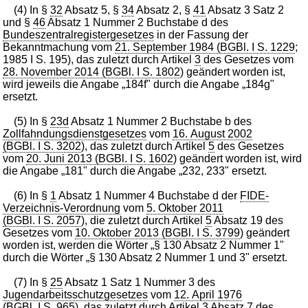
(4) In §
32
Absatz 5, §
34
Absatz 2, §
41
Absatz 3 Satz 2
und §
46
Absatz 1 Nummer 2 Buchstabe d des
Bundeszentralregistergesetzes
in der Fassung der
Bekanntmachung vom
21. September 1984 (BGBl. I S. 1229
;
1985 I S. 195), das zuletzt durch Artikel
3
des Gesetzes vom
28. November 2014 (BGBl. I S. 1802
) geändert worden ist,
wird jeweils die Angabe „184f" durch die Angabe „184g"
ersetzt.
(5) In §
23d
Absatz 1 Nummer 2 Buchstabe b des
Zollfahndungsdienstgesetzes
vom
16. August 2002
(BGBl. I S. 3202
), das zuletzt durch Artikel
5
des Gesetzes
vom
20. Juni 2013 (BGBl. I S. 1602
) geändert worden ist, wird
die Angabe „181" durch die Angabe „232, 233" ersetzt.
(6) In §
1
Absatz 1 Nummer 4 Buchstabe d der
FIDE-
Verzeichnis-Verordnung
vom
5. Oktober 2011
(BGBl. I S. 2057
), die zuletzt durch Artikel
5
Absatz 19 des
Gesetzes vom
10. Oktober 2013 (BGBl. I S. 3799
) geändert
worden ist, werden die Wörter „§ 130 Absatz 2 Nummer 1"
durch die Wörter „§ 130 Absatz 2 Nummer 1 und 3" ersetzt.
(7) In §
25
Absatz 1 Satz 1 Nummer 3 des
Jugendarbeitsschutzgesetzes
vom
12. April 1976
(BGBl. I S. 965
), das zuletzt durch Artikel
3
Absatz 7 des