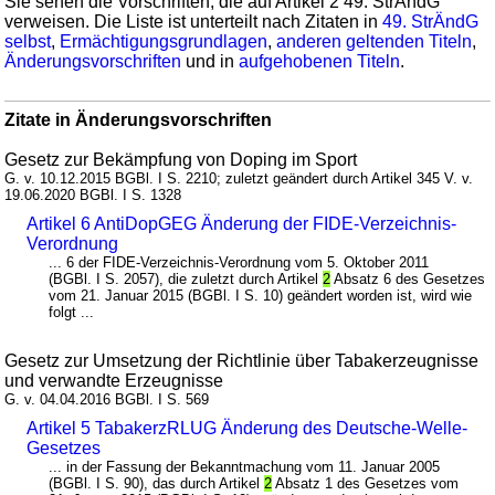
Sie sehen die Vorschriften, die auf Artikel 2 49. StrÄndG
verweisen. Die Liste ist unterteilt nach Zitaten in
49. StrÄndG
selbst
,
Ermächtigungsgrundlagen
,
anderen geltenden Titeln
,
Änderungsvorschriften
und in
aufgehobenen Titeln
.
Zitate in Änderungsvorschriften
Gesetz zur Bekämpfung von Doping im Sport
G. v. 10.12.2015 BGBl. I S. 2210; zuletzt geändert durch Artikel 345 V. v.
19.06.2020 BGBl. I S. 1328
Artikel 6 AntiDopGEG Änderung der FIDE-Verzeichnis-
Verordnung
... 6 der FIDE-Verzeichnis-Verordnung vom 5. Oktober 2011
(BGBl. I S. 2057), die zuletzt durch Artikel
2
Absatz 6 des Gesetzes
vom 21. Januar 2015 (BGBl. I S. 10) geändert worden ist, wird wie
folgt ...
Gesetz zur Umsetzung der Richtlinie über Tabakerzeugnisse
und verwandte Erzeugnisse
G. v. 04.04.2016 BGBl. I S. 569
Artikel 5 TabakerzRLUG Änderung des Deutsche-Welle-
Gesetzes
... in der Fassung der Bekanntmachung vom 11. Januar 2005
(BGBl. I S. 90), das durch Artikel
2
Absatz 1 des Gesetzes vom