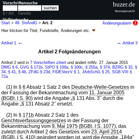
Vorschriftensuche
buzer.de
Normalansicht
§ / Art.
Gesetz
Volltextsuche
Start
>
49. StrÄndG
>
Art. 2
Änderungsalarm
Hier klicken für
Titel, Fundstelle, Änderungen
etc.
nur in 49. StrÄndG
Artikel 2 - Neunundvierzigstes Gesetz zur
←
→
Artikel 1
Artikel 3
Änderung des Strafgesetzbuches - Umsetzung
Artikel 2 Folgeänderungen
europäischer Vorgaben zum Sexualstrafrecht
(49. StrÄndG
k.a.Abk.
)
Artikel 2 wird in
7 Vorschriften zitiert
und ändert mWv. 27. Januar 2015
DWG
§ 6
,
GVG
§ 171b
,
StPO
§ 100a
,
§ 100c
,
§ 255a
,
§ 374
,
BZRG
§ 32
,
§
G. v. 21.01.2015
BGBl. I S. 10
(
Nr. 2
); Geltung ab 27.01.2015
34
,
§ 41
,
§ 46
,
ZFdG
§ 23d
,
FIDEVerzV
§ 1
,
JArbSchG
§ 25
,
SGB VIII
§
9 Änderungen
|
Drucksachen / Entwurf / Begründung
|
72a
wird in 8 Vorschriften zitiert
(1) In §
6
Absatz 1 Satz 2 des
Deutsche-Welle-Gesetzes
in
der Fassung der Bekanntmachung vom
11. Januar 2005
(BGBl. I S. 90
) wird die Angabe „§ 131 Abs. 3" durch die
Angabe „§ 131 Absatz 2" ersetzt.
(2) In §
171b
Absatz 2 Satz 1 des
Gerichtsverfassungsgesetzes
in der Fassung der
Bekanntmachung vom
9. Mai 1975 (BGBl. I S. 1077
), das
zuletzt durch Artikel
2
des Gesetzes vom
23. April 2014
(BGBl. I S. 410
) geändert worden ist, wird die Angabe „184g"