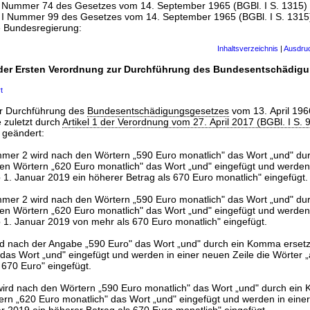
 I Nummer 74 des Gesetzes vom 14. September 1965 (BGBl. I S. 1315)
l I Nummer 99 des Gesetzes vom 14. September 1965 (BGBl. I S. 1315)
ie Bundesregierung:
Inhaltsverzeichnis
|
Ausdru
 der Ersten Verordnung zur Durchführung des Bundesentschädig
t
ur Durchführung des
Bundesentschädigungsgesetzes
vom 13. April 196
e zuletzt durch
Artikel 1 der Verordnung vom 27. April 2017 (BGBl. I S. 
t geändert:
mmer 2 wird nach den Wörtern „590 Euro monatlich" das Wort „und" d
den Wörtern „620 Euro monatlich" das Wort „und" eingefügt und werden
b 1. Januar 2019 ein höherer Betrag als 670 Euro monatlich" eingefügt.
mmer 2 wird nach den Wörtern „590 Euro monatlich" das Wort „und" d
den Wörtern „620 Euro monatlich" das Wort „und" eingefügt und werden
b 1. Januar 2019 von mehr als 670 Euro monatlich" eingefügt.
rd nach der Angabe „590 Euro" das Wort „und" durch ein Komma ersetzt
das Wort „und" eingefügt und werden in einer neuen Zeile die Wörter 
 670 Euro" eingefügt.
ird nach den Wörtern „590 Euro monatlich" das Wort „und" durch ein 
rn „620 Euro monatlich" das Wort „und" eingefügt und werden in einer