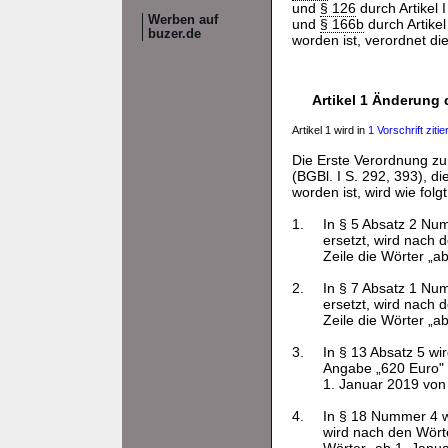
und
§ 126
durch Artikel
Werben auf
und
§ 166b
durch Artike
buzer.de
worden ist, verordnet d
Artikel 1 Änderung
Artikel 1 wird in
1 Vorschrift zitier
Die Erste Verordnung z
(BGBl. I S. 292, 393), di
worden ist, wird wie folg
1.
In § 5 Absatz 2 Nu
ersetzt, wird nach 
Zeile die Wörter „a
2.
In § 7 Absatz 1 Nu
ersetzt, wird nach 
Zeile die Wörter „a
3.
In § 13 Absatz 5 wi
Angabe „620 Euro" 
1. Januar 2019 von
4.
In § 18 Nummer 4 w
wird nach den Wörte