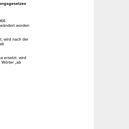
gungsgesetzes
966
geändert worden
, wird nach der
„ab
 ersetzt, wird
e Wörter „ab