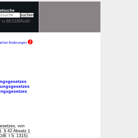
extsuche
r in BEGDRÄndV
il bei Änderungen
ungsgesetzes
gungsgesetzes
ungsgesetzes
esetzes
, von
),
§ 42 Absatz 1
Bl. I S. 1315)