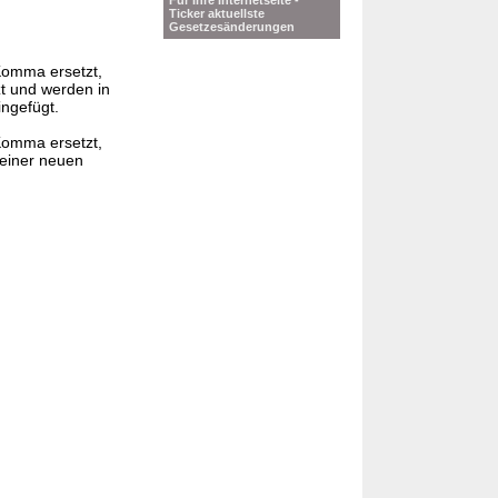
Für Ihre Internetseite -
Ticker aktuellste
Gesetzesänderungen
Komma ersetzt,
t und werden in
ingefügt.
Komma ersetzt,
 einer neuen