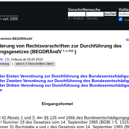
Vorschriftensuche
Vollt
§ / Artikel
Gesetz
n seit 2006
nu
rzeichnis BEGDRÄndV
Ma
erung von Rechtsvorschriften zur Durchführung des
ungsgesetzes (BEGDRÄndV
k.a.Abk.
)
Nr. 13
); Geltung ab 26.04.2019
ündung
|
wird in 3 Vorschriften zitiert
 der Ersten Verordnung zur Durchführung des Bundesentschädig
 der Zweiten Verordnung zur Durchführung des Bundesentschädi
 der Dritten Verordnung zur Durchführung des Bundesentschädig
en
Eingangsformel
d
42 Absatz 1 und 3
, der
§§ 126
und
166b des Bundesentschädigungsg
l I Nummer 19 des Gesetzes vom 14. September 1965 (BGBl. I S. 1315
ummer 31 Buchstabe a und c des Gesetzes vom 14. September 1965 (BG