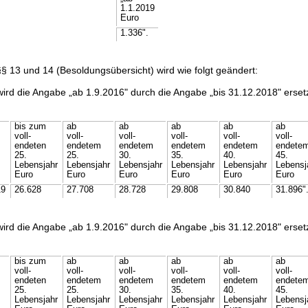
1.1.2019
Euro
1.336".
§ 13 und 14 (Besoldungsübersicht) wird wie folgt geändert:
 wird die Angabe „ab 1.9.2016" durch die Angabe „bis 31.12.2018" erset
:
bis zum
ab
ab
ab
ab
ab
voll-
voll-
voll-
voll-
voll-
voll-
endeten
endetem
endetem
endetem
endetem
endete
25.
25.
30.
35.
40.
45.
Lebensjahr
Lebensjahr
Lebensjahr
Lebensjahr
Lebensjahr
Lebensj
Euro
Euro
Euro
Euro
Euro
Euro
19
26.628
27.708
28.728
29.808
30.840
31.896"
 wird die Angabe „ab 1.9.2016" durch die Angabe „bis 31.12.2018" erset
:
bis zum
ab
ab
ab
ab
ab
voll-
voll-
voll-
voll-
voll-
voll-
endeten
endetem
endetem
endetem
endetem
endete
25.
25.
30.
35.
40.
45.
Lebensjahr
Lebensjahr
Lebensjahr
Lebensjahr
Lebensjahr
Lebensj