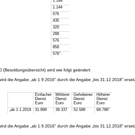
1.144
1.144
576
435
320
288
576
858
576".
0 (Besoldungsübersicht) wird wie folgt geändert:
 wird die Angabe „ab 1.9.2016" durch die Angabe „bis 31.12.2018" erset
:
Einfacher
Mittlerer
Gehobener
Höherer
Dienst
Dienst
Dienst
Dienst
Euro
Euro
Euro
Euro
„ab 1.1.2019
31.899
39.337
52.588
68.798".
 wird die Angabe „ab 1.9.2016" durch die Angabe „bis 31.12.2018" erset
: