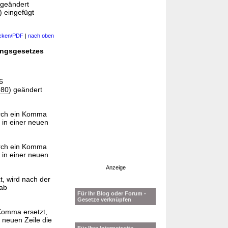
 geändert
 eingefügt
cken/PDF
|
nach oben
ungsgesetzes
6
980
) geändert
urch ein Komma
 in einer neuen
urch ein Komma
 in einer neuen
Anzeige
, wird nach der
„ab
Für Ihr Blog oder Forum -
Gesetze verknüpfen
Komma ersetzt,
 neuen Zeile die