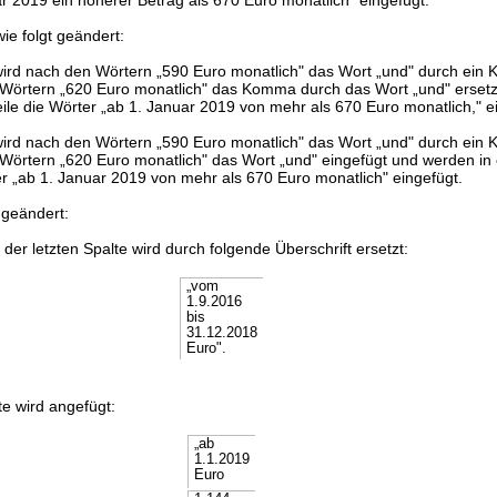
r 2019 ein höherer Betrag als 670 Euro monatlich" eingefügt.
ie folgt geändert:
ird nach den Wörtern „590 Euro monatlich" das Wort „und" durch ein 
 Wörtern „620 Euro monatlich" das Komma durch das Wort „und" ersetz
ile die Wörter „ab 1. Januar 2019 von mehr als 670 Euro monatlich," e
ird nach den Wörtern „590 Euro monatlich" das Wort „und" durch ein 
Wörtern „620 Euro monatlich" das Wort „und" eingefügt und werden in
er „ab 1. Januar 2019 von mehr als 670 Euro monatlich" eingefügt.
 geändert:
 der letzten Spalte wird durch folgende Überschrift ersetzt:
„vom
1.9.2016
bis
31.12.2018
Euro".
e wird angefügt:
„ab
1.1.2019
Euro