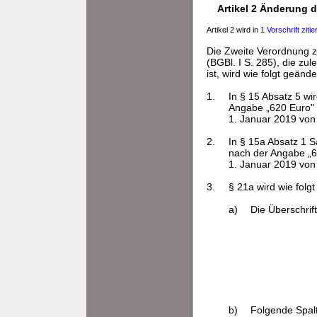
Artikel 2 Änderung
Artikel 2 wird in
1 Vorschrift zitier
Die Zweite Verordnung 
(BGBl. I S. 285), die zul
ist, wird wie folgt geände
1.
In § 15 Absatz 5 wi
Angabe „620 Euro" 
1. Januar 2019 von
2.
In § 15a Absatz 1 S
nach der Angabe „6
1. Januar 2019 von
3.
§ 21a wird wie folgt
a)
Die Überschrift
b)
Folgende Spalt