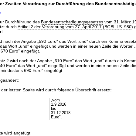
 der Zweiten Verordnung zur Durchführung des Bundesentschädi
t
zur Durchführung des
Bundesentschädigungsgesetzes
vom 31. März 1
etzt durch
Artikel 2 der Verordnung vom 27. April 2017 (BGBl. I S. 980
) 
rt:
rd nach der Angabe „590 Euro" das Wort „und" durch ein Komma ersetzt
das Wort „und" eingefügt und werden in einer neuen Zeile die Wörter 
 670 Euro" eingefügt.
atz 2 wird nach der Angabe „610 Euro" das Wort „und" durch ein Komma
40 Euro" das Wort „und" eingefügt und werden in einer neuen Zeile di
 mindestens 690 Euro" eingefügt.
 geändert:
 der letzten Spalte wird durch folgende Überschrift ersetzt:
„vom
1.9.2016
bis
31.12.2018
Euro".
e wird angefügt: