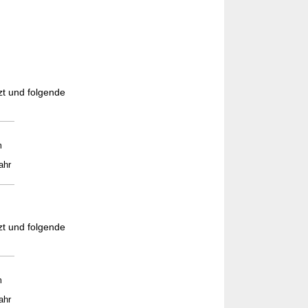
zt und folgende
m
ahr
.
zt und folgende
m
ahr