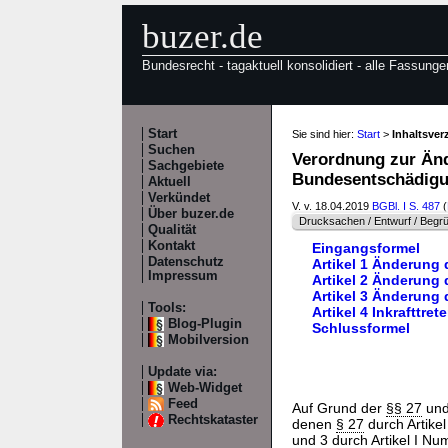
buzer.de
Bundesrecht - tagaktuell konsolidiert - alle Fassunge
Start
Sie sind hier:
Start
>
Inhaltsve
Suchen
Verordnung zur Änd
Sachgebiete
Bundesentschädig
Aktuell
Verkündet
V. v. 18.04.2019
BGBl. I S. 487
(
Über buzer.de
Drucksachen / Entwurf / Begr
Qualität
Kontakt
Eingangsformel
Datenschutz
Artikel 1 Änderung
Impressum
Artikel 2 Änderung
Artikel 3 Änderung
Tools:
Artikel 4 Inkrafttret
Blog-Plugin
Schlussformel
Mobilversion
Update via:
Web-Widget
Feed
Auf Grund der
§§ 27
un
Rechtskataster
denen
§ 27
durch Artike
und 3
durch Artikel I N