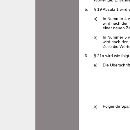
Wörter „ab 1. Janua
5.
§ 19 Absatz 1 wird w
a)
In Nummer 4 w
wird nach den
einer neuen Ze
b)
In Nummer 5 w
wird nach den 
Zeile die Wört
6.
§ 21a wird wie folgt
a)
Die Überschrift
b)
Folgende Spalt