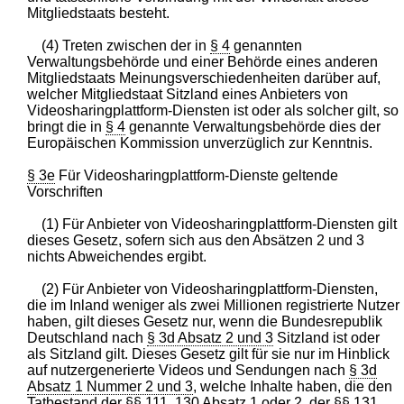
Mitgliedstaats besteht.
(4) Treten zwischen der in
§ 4
genannten
Verwaltungsbehörde und einer Behörde eines anderen
Mitgliedstaats Meinungsverschiedenheiten darüber auf,
welcher Mitgliedstaat Sitzland eines Anbieters von
Videosharingplattform-Diensten ist oder als solcher gilt, so
bringt die in
§ 4
genannte Verwaltungsbehörde dies der
Europäischen Kommission unverzüglich zur Kenntnis.
§ 3e
Für Videosharingplattform-Dienste geltende
Vorschriften
(1) Für Anbieter von Videosharingplattform-Diensten gilt
dieses Gesetz, sofern sich aus den Absätzen 2 und 3
nichts Abweichendes ergibt.
(2) Für Anbieter von Videosharingplattform-Diensten,
die im Inland weniger als zwei Millionen registrierte Nutzer
haben, gilt dieses Gesetz nur, wenn die Bundesrepublik
Deutschland nach
§ 3d Absatz 2 und 3
Sitzland ist oder
als Sitzland gilt. Dieses Gesetz gilt für sie nur im Hinblick
auf nutzergenerierte Videos und Sendungen nach
§ 3d
Absatz 1 Nummer 2 und 3
, welche Inhalte haben, die den
Tatbestand der
§§ 111
,
130 Absatz 1 oder 2
, der
§§ 131
,