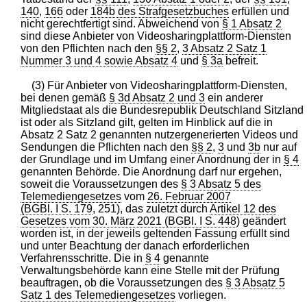
140
,
166
oder
184b des Strafgesetzbuches
erfüllen und
nicht gerechtfertigt sind. Abweichend von
§ 1 Absatz 2
sind diese Anbieter von Videosharingplattform-Diensten
von den Pflichten nach den
§§ 2
,
3 Absatz 2 Satz 1
Nummer 3 und 4 sowie Absatz 4
und
§ 3a
befreit.
(3) Für Anbieter von Videosharingplattform-Diensten,
bei denen gemäß
§ 3d Absatz 2 und 3
ein anderer
Mitgliedstaat als die Bundesrepublik Deutschland Sitzland
ist oder als Sitzland gilt, gelten im Hinblick auf die in
Absatz 2 Satz 2 genannten nutzergenerierten Videos und
Sendungen die Pflichten nach den
§§ 2
,
3
und
3b
nur auf
der Grundlage und im Umfang einer Anordnung der in
§ 4
genannten Behörde. Die Anordnung darf nur ergehen,
soweit die Voraussetzungen des
§ 3 Absatz 5 des
Telemediengesetzes
vom
26. Februar 2007
(BGBl. I S. 179
, 251), das zuletzt durch
Artikel 12 des
Gesetzes vom 30. März 2021 (BGBl. I S. 448
) geändert
worden ist, in der jeweils geltenden Fassung erfüllt sind
und unter Beachtung der danach erforderlichen
Verfahrensschritte. Die in
§ 4
genannte
Verwaltungsbehörde kann eine Stelle mit der Prüfung
beauftragen, ob die Voraussetzungen des
§ 3 Absatz 5
Satz 1 des Telemediengesetzes
vorliegen.