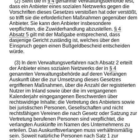
(2) Stellt die in
§ 4
genannte Verwaltungsbehörde fest,
dass ein Anbieter eines sozialen Netzwerks gegen die
Vorschriften dieses Gesetzes verstoßen hat oder verstößt,
so trifft sie die erforderlichen Maßnahmen gegenüber dem
Anbieter. Sie kann den Anbieter insbesondere
verpflichten, die Zuwiderhandlung abzustellen.
§ 4
Absatz 5
gilt mit der Maßgabe entsprechend, dass
dasjenige Gericht zuständig ist, welches über den
Einspruch gegen einen Bußgeldbescheid entscheiden
würde.
(3) In dem Verwaltungsverfahren nach Absatz 2 erteilt
der Anbieter eines sozialen Netzwerks der in
§ 4
genannten Verwaltungsbehörde auf deren Verlangen
Auskunft über die zur Umsetzung dieses Gesetzes
ergriffenen Maßnahmen, über die Anzahl der registrierten
Nutzer im Inland sowie über die im vergangenen
Kalenderjahr eingegangenen Beschwerden über
rechtswidrige Inhalte; die Vertretung des Anbieters sowie
bei juristischen Personen, Gesellschaften und nicht
rechtsfähigen Vereinen die nach Gesetz oder Satzung zur
Vertretung berufenen Personen sind verpflichtet, die
verlangten Auskünfte im Namen des Unternehmens zu
erteilen. Das Auskunftsverlangen muss verhältnismäßig
sein. Soweit natürliche Personen nach Satz 1 zur