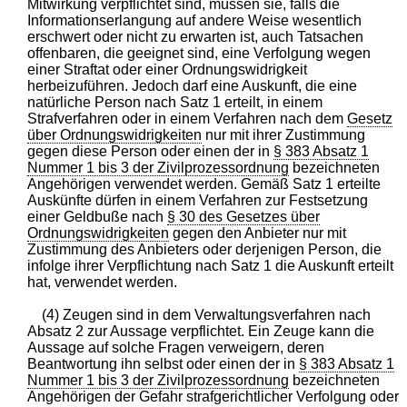
Mitwirkung verpflichtet sind, müssen sie, falls die
Informationserlangung auf andere Weise wesentlich
erschwert oder nicht zu erwarten ist, auch Tatsachen
offenbaren, die geeignet sind, eine Verfolgung wegen
einer Straftat oder einer Ordnungswidrigkeit
herbeizuführen. Jedoch darf eine Auskunft, die eine
natürliche Person nach Satz 1 erteilt, in einem
Strafverfahren oder in einem Verfahren nach dem
Gesetz
über Ordnungswidrigkeiten
nur mit ihrer Zustimmung
gegen diese Person oder einen der in
§ 383 Absatz 1
Nummer 1 bis 3 der Zivilprozessordnung
bezeichneten
Angehörigen verwendet werden. Gemäß Satz 1 erteilte
Auskünfte dürfen in einem Verfahren zur Festsetzung
einer Geldbuße nach
§ 30 des Gesetzes über
Ordnungswidrigkeiten
gegen den Anbieter nur mit
Zustimmung des Anbieters oder derjenigen Person, die
infolge ihrer Verpflichtung nach Satz 1 die Auskunft erteilt
hat, verwendet werden.
(4) Zeugen sind in dem Verwaltungsverfahren nach
Absatz 2 zur Aussage verpflichtet. Ein Zeuge kann die
Aussage auf solche Fragen verweigern, deren
Beantwortung ihn selbst oder einen der in
§ 383 Absatz 1
Nummer 1 bis 3 der Zivilprozessordnung
bezeichneten
Angehörigen der Gefahr strafgerichtlicher Verfolgung oder