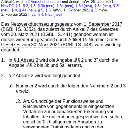
Artikel 1 wird in
2 Vorschriften zitiert
und ändert mWv. 28. Juni 2021
NetzDG
§ 1
,
§ 2
,
§ 3
,
§ 3b (neu)
,
§ 3c (neu)
,
§ 3d (neu)
,
§ 3e (neu)
,
§ 3f
(neu)
,
§ 4
,
§ 4a (neu)
,
§ 5
,
§ 6
, mWv. 1. Oktober 2021
§ 3
, mWv.
1. Februar 2022
§ 3a
,
§ 4
,
§ 5a (neu)
Das
Netzwerkdurchsetzungsgesetz
vom
1. September 2017
(BGBl. I S. 3352
), das zuletzt durch
Artikel 7 des Gesetzes
vom 30. März 2021 (BGBl. I S. 441
) geändert worden ist,
dieses wiederum geändert durch
Artikel 15 Nummer 3 des
Gesetzes vom 30. März 2021 (BGBl. I S. 448
), wird wie folgt
geändert:
1.
In
§ 1 Absatz 2
wird die Angabe „
§§ 2
und 3" durch die
Angabe „
§§ 2
bis
3b
und 5a" ersetzt.
2.
§ 2 Absatz 2
wird wie folgt geändert:
a)
Nummer 2 wird durch die folgenden Nummern 2 und 3
ersetzt:
„2.
Art, Grundzüge der Funktionsweise und
Reichweite von gegebenenfalls eingesetzten
Verfahren zur automatisierten Erkennung von
Inhalten, die entfernt oder gesperrt werden sollen,
einschließlich allgemeiner Angaben zu
verwendeten Trainingsdaten und zu der