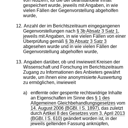
von Nutzern, für die der beanstandete Inhalt
gespeichert wurde, jeweils mit Angaben, in wie
vielen Fällen der Gegenvorstellung abgeholfen
wurde,
12.
Anzahl der im Berichtszeitraum eingegangenen
Gegenvorstellungen nach
§ 3b Absatz 3 Satz 1
,
jeweils mit Angaben, in wie vielen Fällen von einer
Überprüfung gemäß
§ 3b Absatz 3 Satz 3
abgesehen wurde und in wie vielen Fällen der
Gegenvorstellung abgeholfen wurde,
13.
Angaben darüber, ob und inwieweit Kreisen der
Wissenschaft und Forschung im Berichtszeitraum
Zugang zu Informationen des Anbieters gewährt
wurde, um ihnen eine anonymisierte Auswertung
zu ermöglichen, inwieweit
a)
entfernte oder gesperrte rechtswidrige Inhalte
an Eigenschaften im Sinne des
§ 1 des
Allgemeinen Gleichbehandlungsgesetzes
vom
14. August 2006 (BGBl. I S. 1897
), das zuletzt
durch
Artikel 8 des Gesetzes vom 3. April 2013
(BGBl. I S. 610
) geändert worden ist, in der
jeweils geltenden Fassung anknüpfen,