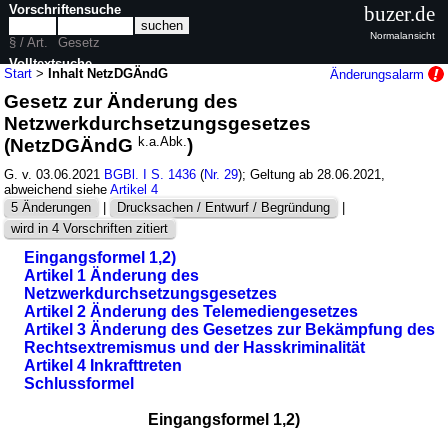
Vorschriftensuche
buzer.de
Normalansicht
§ / Art.
Gesetz
Volltextsuche
Start
>
Inhalt NetzDGÄndG
Änderungsalarm
Gesetz zur Änderung des
nur in NetzDGÄndG
Netzwerkdurchsetzungsgesetzes
(NetzDGÄndG
k.a.Abk.
)
G. v. 03.06.2021
BGBl. I S. 1436
(
Nr. 29
); Geltung ab 28.06.2021,
abweichend siehe
Artikel 4
5 Änderungen
|
Drucksachen / Entwurf / Begründung
|
wird in 4 Vorschriften zitiert
Eingangsformel 1,2)
Artikel 1 Änderung des
Netzwerkdurchsetzungsgesetzes
Artikel 2 Änderung des Telemediengesetzes
Artikel 3 Änderung des Gesetzes zur Bekämpfung des
Rechtsextremismus und der Hasskriminalität
Artikel 4 Inkrafttreten
Schlussformel
Eingangsformel 1,2)