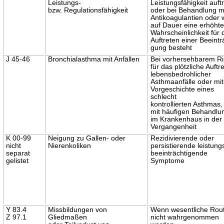
Leistungs-
Leistungsfähigkeit auft
bzw. Regulationsfähigkeit
oder bei Behandlung m
Antikoagulantien oder
auf Dauer eine erhöht
Wahrscheinlichkeit für 
Auftreten einer Beeintr
gung besteht
J 45-46
Bronchialasthma mit Anfällen
Bei vorhersehbarem Ri
für das plötzliche Auftr
lebensbedrohlicher
Asthmaanfälle oder mit
Vorgeschichte eines
schlecht
kontrollierten Asthmas, 
mit häufigen Behandlu
im Krankenhaus in der
Vergangenheit
K 00-99
Neigung zu Gallen- oder
Rezidivierende oder
nicht
Nierenkoliken
persistierende leistung
separat
beeinträchtigende
gelistet
Symptome
Y 83.4
Missbildungen von
Wenn wesentliche Rou
Z 97.1
Gliedmaßen
nicht wahrgenommen