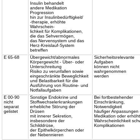
Insulin behandelt
andere Medikation
Progression
hin zur Insulinbedürftigkeit/
-therapie, erhöhte
Wahrschein-
lichkeit für Komplikationen,
die das Sehvermögen,
das Nervensystem und das
Herz-Kreislauf-System
betreffen
E 65-68
Übergewicht/abnormales
Sicherheitsrelevante
Körpergewicht - Über- oder
Aufgaben
Unterschreitung
können nicht
Risiko zu verunfallen sowie
wahrgenommen
eingeschränkte Beweglichkeit
werden
und Belastbarkeit für die
Ausführung von Routine- und
Notfallaufgaben
E 00-90
Sonstige Endokrine und
Bei fortbestehender
nicht
Stoffwechselerkrankungen
Einschränkung,
separat
erhebliche Störung der
Notwendigkeit
gelistet
Drüsen
häufiger Anpassungen 
mit innerer Sekretion,
Medikation oder erhöh
insbesondere der
Wahrscheinlichkeit sch
Schilddrüse,
Komplikationen
der Epithelkörperchen oder
der Nebennieren