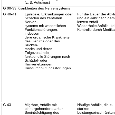
(z. B. Autismus)
G 00-99 Krankheiten des Nervensystems
G 40-41
Epilepsie, Erkrankungen oder
Für die Dauer der Abk
Schäden des zentralen
und ein Jahr nach dem
Nerven-
letzten Anfall
systems mit wesentlichen
Wiederholte Anfälle, ke
Funktionsstörungen,
Kontrolle durch Medika
insbeson-
dere organische Krankheiten
des Gehirns oder des
Rücken-
marks und deren
Folgezustände,
funktionelle Störungen nach
Schädel- oder
Hirnverletzungen,
Hirndurchblutungsstörungen
G 43
Migräne, Anfälle mit
Häufige Anfälle, die zu
einhergehender starker
starken
Beeinträchtigung des
Leistungseinschränku