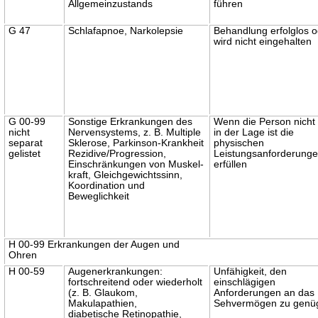
Allgemeinzustands
führen
G 47
Schlafapnoe, Narkolepsie
Behandlung erfolglos 
wird nicht eingehalten
G 00-99
Sonstige Erkrankungen des
Wenn die Person nicht
nicht
Nervensystems, z. B. Multiple
in der Lage ist die
separat
Sklerose, Parkinson-Krankheit
physischen
gelistet
Rezidive/Progression,
Leistungsanforderunge
Einschränkungen von Muskel-
erfüllen
kraft, Gleichgewichtssinn,
Koordination und
Beweglichkeit
H 00-99 Erkrankungen der Augen und
Ohren
H 00-59
Augenerkrankungen:
Unfähigkeit, den
fortschreitend oder wiederholt
einschlägigen
(z. B. Glaukom,
Anforderungen an das
Makulapathien,
Sehvermögen zu genü
diabetische Retinopathie,