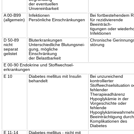
der eventuellen
Unvereinbarkeit
A 00-B99
Infektionen
Bei fortbestehendem R
(allgemein)
Persönliche Einschränkungen
für rezidivierende
Beeinträch-
tigungen oder wiederho
Infektionen
D 50-89
Bluterkrankungen
Chronische Gerinnung
nicht
Unterschiedliche Blutungsnei-
störung
separat
gung, mögliche
gelistet
Einschränkung
der Belastbarkeit
E 00-90 Endokrine und Stoffwechsel-
erkrankungen
E 10
Diabetes mellitus mit Insulin
Bei unzureichend
behandelt
kontrollierter
Stoffwechselsituation 
fehlender
Therapieadhärenz
Hypoglykämie in der
Vorgeschichte oder
fehlende
Hypoglykämiewahrne
Beeinträchtigung durc
Komplikationen des
Diabetes
E 11-14
Diabetes mellitus - nicht mit