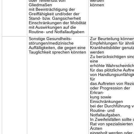
oder Teilverlust von
werden
Gliedmaßen
können
mit Beeinträchtigung der
Greiffähigkeit und/oder der
Stand- bzw. Gangsicherheit
Einschränkungen der Mobilität
mit Auswirkungen auf die
Routine- und Notfallaufgaben
Sonstige Gesundheits-
Zur Beurteilung könne
störungen/medizinische
Empfehlungen für ähnl
Auffälligkeiten, die gegen eine
Krankheitsbilder genut
Tauglichkeit sprechen könnten
werden
Zu berücksichtigen sin
eine
erhöhte Wahrscheinlich
für das plötzliche Auftr
von Handlungsunfähigk
für
das Auftreten von Rezi
oder Progression der
Erkran-
kung sowie
Einschränkungen
bei der Durchführung 
Routine- und
Notfallaufgaben.
In Zweifelsfällen sollte 
Rat von spezialisierten
Ärzten
eingeholt werden oder 