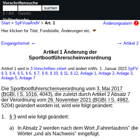
Vorschriftensuche
§ / Art.
Gesetz
Volltextsuche
Start
>
SpFVuaÄndV
>
Art. 1
Änderungsalarm
Hier klicken für
Titel, Fundstelle, Änderungen
etc.
nur in SpFVuaÄndV
Artikel 1 - Verordnung zur Änderung der
←
→
Eingangsformel
Artikel 2
Sportbootführerscheinverordnung und der
Artikel 1 Änderung der
Binnenschiffspersonalverordnung
Sportbootführerscheinverordnung
(SpFVuaÄndV
k.a.Abk.
)
Artikel 1 wird in
3 Vorschriften zitiert
und ändert mWv. 1. Januar 2023
SpFV
V. v. 01.12.2022
BGBl. I S. 2211
(
Nr. 48
); Geltung ab 01.01.2023
§ 3
,
§ 4
,
§ 5
,
§ 6
,
§ 7
,
§ 8
,
§ 10
,
§ 11
,
§ 12
,
Anlage 1
,
Anlage 2
,
Anlage 3
,
2 Änderungen
|
wird in 4 Vorschriften zitiert
Anlage 5
,
Anlage 7
Die
Sportbootführerscheinverordnung
vom
3. Mai 2017
(BGBl. I S. 1016
, 4043), die zuletzt durch Artikel 2 Absatz 7
der Verordnung vom
26. November 2021 (BGBl. I S. 4982
,
5204) geändert worden ist, wird wie folgt geändert:
1.
§ 3
wird wie folgt geändert:
a)
In Absatz 2 werden nach dem Wort „Fahrerlaubnis" die
Wörter „und als Nachweis" eingefügt.