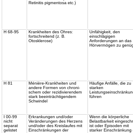
Retinitis pigmentosa etc.)
H 68-95
Krankheiten des Ohres:
Unfähigkeit, den
fortschreitend (z. B.
einschlägigen
Otosklerose)
Anforderungen an das
Hörvermögen zu genü
H 81
Ménière-Krankheiten und
Häufige Anfälle, die zu
andere Formen von chroni-
starken
schem oder rezidivierendem
Leistungseinschränku
stark beeinträchtigendem
führen
Schwindel
I 00-99
Erkrankungen und/oder
Wenn die körperliche
nicht
Veränderungen des Herzens
Belastbarkeit eingesch
separat
und/oder des Kreislaufes mit
ist oder Episoden mit
gelistet
Einschränkungen der
starker Einschränkung