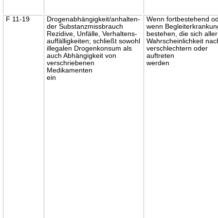
F 11-19
Drogenabhängigkeit/anhalten-
Wenn fortbestehend o
der Substanzmissbrauch
wenn Begleiterkranku
Rezidive, Unfälle, Verhaltens-
bestehen, die sich aller
auffälligkeiten; schließt sowohl
Wahrscheinlichkeit nac
illegalen Drogenkonsum als
verschlechtern oder
auch Abhängigkeit von
auftreten
verschriebenen
werden
Medikamenten
ein