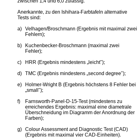
zwischen 1,4 und 6,0 zulässig.
Anerkannte, zu den Ishihara-Farbtafeln alternative
Tests sind:
a)
Velhagen/Broschmann (Ergebnis mit maximal zwei
Fehlern);
b)
Kuchenbecker-Broschmann (maximal zwei
Fehler);
c)
HRR (Ergebnis mindestens „leicht");
d)
TMC (Ergebnis mindestens „second degree");
e)
Holmer-Wright B (Ergebnis höchstens 8 Fehler bei
„small");
f)
Farnsworth-Panel-D-15-Test (mindestens zu
erreichendes Ergebnis: maximal eine diametrale
Überschneidung im Diagramm der Anordnung der
Farben);
g)
Colour Assessment and Diagnostic Test (CAD)
(Ergebnis mit maximal vier CAD-Einheiten).