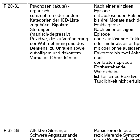
F 20-31
Psychosen (akute) -
Nach einer einzigen
organisch,
Episode
schizophren oder andere
mit auslösenden Fakto
Kategorien der ICD-Liste
bis drei Monate nach d
zugehörig. Bipolare
Erstdiagnose
Störungen
Nach einer einzigen
(manisch-depressiv)
Episode
Rezidive, die zu Veränderung
ohne auslösende Fakt
der Wahrnehmung und des
oder mehr als einer Ep
Denkens, zu Unfällen sowie
mit oder ohne auslöse
auffälligem und riskantem
Faktoren: bis zwei Jah
Verhalten führen können
nach
der letzten Episode
Fortbestehende
Wahrschein-
lichkeit eines Rezidivs:
Tauglichkeit nicht erfüll
F 32-38
Affektive Störungen
Persistierende oder
Schwere Angstzustände,
rezidivierende Sympto
Depressionen oder jede
die zu Beeinträchtigun