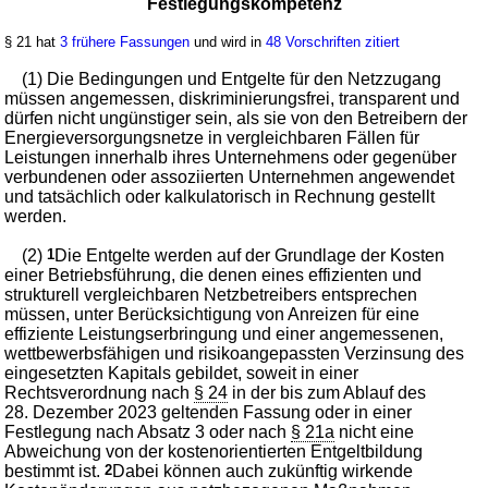
Festlegungskompetenz
§ 21 hat
3 frühere Fassungen
und wird in
48 Vorschriften zitiert
(1) Die Bedingungen und Entgelte für den Netzzugang
müssen angemessen, diskriminierungsfrei, transparent und
dürfen nicht ungünstiger sein, als sie von den Betreibern der
Energieversorgungsnetze in vergleichbaren Fällen für
Leistungen innerhalb ihres Unternehmens oder gegenüber
verbundenen oder assoziierten Unternehmen angewendet
und tatsächlich oder kalkulatorisch in Rechnung gestellt
werden.
(2)
1
Die Entgelte werden auf der Grundlage der Kosten
einer Betriebsführung, die denen eines effizienten und
strukturell vergleichbaren Netzbetreibers entsprechen
müssen, unter Berücksichtigung von Anreizen für eine
effiziente Leistungserbringung und einer angemessenen,
wettbewerbsfähigen und risikoangepassten Verzinsung des
eingesetzten Kapitals gebildet, soweit in einer
Rechtsverordnung nach
§ 24
in der bis zum Ablauf des
28. Dezember 2023 geltenden Fassung oder in einer
Festlegung nach Absatz 3 oder nach
§ 21a
nicht eine
Abweichung von der kostenorientierten Entgeltbildung
bestimmt ist.
2
Dabei können auch zukünftig wirkende