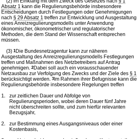
(2) Im Einklang mit dem Zweck des Gesetzes nach
§ 1
Absatz 1
kann die Regulierungsbehörde insbesondere
Entscheidungen durch Festlegungen oder Genehmigungen
nach
§ 29 Absatz 1
treffen zur Entwicklung und Ausgestaltung
eines Anreizregulierungsmodells unter Anwendung
ökonomischer, ökonometrischer und regulatorischer
Methoden, die dem Stand der Wissenschaft entsprechen
müssen.
(3)
1
Die Bundesnetzagentur kann zur näheren
Ausgestaltung des Anreizregulierungsmodells Festlegungen
treffen und Maßnahmen des Netzbetreibers auf Antrag
genehmigen.
2
Dabei soll auch ein vorausschauender
Netzausbau zur Verfolgung des Zwecks und der Ziele des
§ 1
berücksichtigt werden.
3
Im Rahmen ihrer Befugnisse kann die
Regulierungsbehörde insbesondere Regelungen treffen
1.
zur zeitlichen Dauer und Abfolge von
Regulierungsperioden, wobei deren Dauer fünf Jahre
nicht überschreiten sollte, und zum hierfür relevanten
Bezugsjahr,
2.
zur Bestimmung eines Ausgangsniveaus oder einer
Kostenbasis,