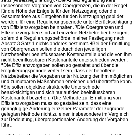
setzt (Anreizregulierung).
Die Anreizregulierung kann
insbesondere Vorgaben von Obergrenzen, die in der Regel
für die Höhe der Entgelte für den Netzzugang oder die
Gesamterlöse aus Entgelten für den Netzzugang gebildet
werden, für eine Regulierungsperiode unter Berücksichtigung
von Effizienzvorgaben beinhalten.
3
Die Obergrenzen und
Effizienzvorgaben sind auf einzelne Netzbetreiber bezogen,
sofern die Regulierungsbehörde in einer Festlegung nach
Absatz 3 Satz 1 nichts anderes bestimmt.
4
Bei der Ermittlung
von Obergrenzen sollen die durch den jeweiligen
Netzbetreiber beeinflussbaren Kostenanteile und die von ihm
nicht beeinflussbaren Kostenanteile unterschieden werden.
5
Die Effizienzvorgaben sollen so gestaltet und über die
Regulierungsperiode verteilt sein, dass der betroffene
Netzbetreiber die Vorgaben unter Nutzung der ihm möglichen
und zumutbaren Maßnahmen erreichen und übertreffen kann.
6
Sie sollen objektive strukturelle Unterschiede
berücksichtigen und sich nur auf den beeinflussbaren
Kostenanteil beziehen.
7
Die Methode zur Ermittlung von
Effizienzvorgaben muss so gestaltet sein, dass eine
geringfügige Änderung einzelner Parameter der zugrunde
gelegten Methode nicht zu einer, insbesondere im Vergleich
zur Bedeutung, überproportionalen Änderung der Vorgaben
führt.