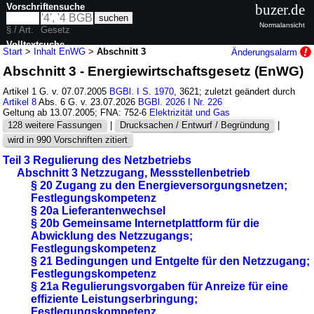
Vorschriftensuche
buzer.de
Normalansicht
§ / Art.
Gesetz
Volltextsuche
Start
>
Inhalt EnWG
>
Abschnitt 3
Änderungsalarm
Abschnitt 3 - Energiewirtschaftsgesetz (EnWG)
nur in EnWG
Artikel 1 G. v. 07.07.2005
BGBl. I S. 1970
, 3621; zuletzt geändert durch
Artikel 8
Abs. 6 G. v. 23.07.2026
BGBl. 2026 I Nr. 226
Geltung ab 13.07.2005; FNA: 752-6
Elektrizität und Gas
128 weitere Fassungen
|
Drucksachen / Entwurf / Begründung
|
wird in 990 Vorschriften zitiert
Teil 3 Regulierung des Netzbetriebs
Abschnitt 3 Netzzugang, Messstellenbetrieb
§ 20 Zugang zu den Energieversorgungsnetzen;
Festlegungskompetenz
§ 20a Lieferantenwechsel
§ 20b Gemeinsame Internetplattform für die
Abwicklung des Netzzugangs;
Festlegungskompetenz
§ 21 Bedingungen und Entgelte für den Netzzugang;
Festlegungskompetenz
§ 21a Regulierungsvorgaben für Anreize für eine
effiziente Leistungserbringung;
Festlegungskompetenz