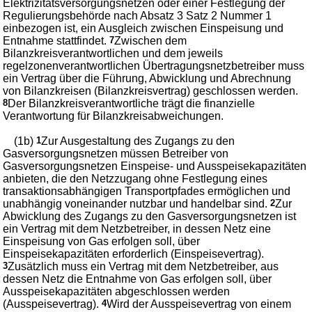
Elektrizitätsversorgungsnetzen oder einer Festlegung der
Regulierungsbehörde nach Absatz 3 Satz 2 Nummer 1
einbezogen ist, ein Ausgleich zwischen Einspeisung und
Entnahme stattfindet.
7
Zwischen dem
Bilanzkreisverantwortlichen und dem jeweils
regelzonenverantwortlichen Übertragungsnetzbetreiber muss
ein Vertrag über die Führung, Abwicklung und Abrechnung
von Bilanzkreisen (Bilanzkreisvertrag) geschlossen werden.
8
Der Bilanzkreisverantwortliche trägt die finanzielle
Verantwortung für Bilanzkreisabweichungen.
(1b)
1
Zur Ausgestaltung des Zugangs zu den
Gasversorgungsnetzen müssen Betreiber von
Gasversorgungsnetzen Einspeise- und Ausspeisekapazitäten
anbieten, die den Netzzugang ohne Festlegung eines
transaktionsabhängigen Transportpfades ermöglichen und
unabhängig voneinander nutzbar und handelbar sind.
2
Zur
Abwicklung des Zugangs zu den Gasversorgungsnetzen ist
ein Vertrag mit dem Netzbetreiber, in dessen Netz eine
Einspeisung von Gas erfolgen soll, über
Einspeisekapazitäten erforderlich (Einspeisevertrag).
3
Zusätzlich muss ein Vertrag mit dem Netzbetreiber, aus
dessen Netz die Entnahme von Gas erfolgen soll, über
Ausspeisekapazitäten abgeschlossen werden
(Ausspeisevertrag).
4
Wird der Ausspeisevertrag von einem