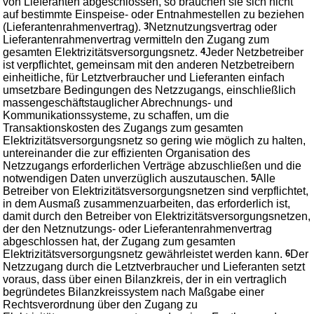
von Lieferanten abgeschlossen, so brauchen sie sich nicht
auf bestimmte Einspeise- oder Entnahmestellen zu beziehen
(Lieferantenrahmenvertrag).
3
Netznutzungsvertrag oder
Lieferantenrahmenvertrag vermitteln den Zugang zum
gesamten Elektrizitätsversorgungsnetz.
4
Jeder Netzbetreiber
ist verpflichtet, gemeinsam mit den anderen Netzbetreibern
einheitliche, für Letztverbraucher und Lieferanten einfach
umsetzbare Bedingungen des Netzzugangs, einschließlich
massengeschäftstauglicher Abrechnungs- und
Kommunikationssysteme, zu schaffen, um die
Transaktionskosten des Zugangs zum gesamten
Elektrizitätsversorgungsnetz so gering wie möglich zu halten,
untereinander die zur effizienten Organisation des
Netzzugangs erforderlichen Verträge abzuschließen und die
notwendigen Daten unverzüglich auszutauschen.
5
Alle
Betreiber von Elektrizitätsversorgungsnetzen sind verpflichtet,
in dem Ausmaß zusammenzuarbeiten, das erforderlich ist,
damit durch den Betreiber von Elektrizitätsversorgungsnetzen,
der den Netznutzungs- oder Lieferantenrahmenvertrag
abgeschlossen hat, der Zugang zum gesamten
Elektrizitätsversorgungsnetz gewährleistet werden kann.
6
Der
Netzzugang durch die Letztverbraucher und Lieferanten setzt
voraus, dass über einen Bilanzkreis, der in ein vertraglich
begründetes Bilanzkreissystem nach Maßgabe einer
Rechtsverordnung über den Zugang zu