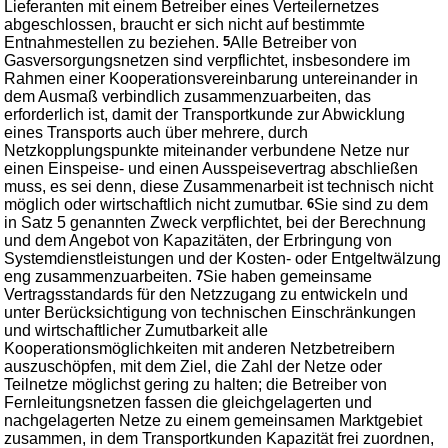
Lieferanten mit einem Betreiber eines Verteilernetzes
abgeschlossen, braucht er sich nicht auf bestimmte
Entnahmestellen zu beziehen.
5
Alle Betreiber von
Gasversorgungsnetzen sind verpflichtet, insbesondere im
Rahmen einer Kooperationsvereinbarung untereinander in
dem Ausmaß verbindlich zusammenzuarbeiten, das
erforderlich ist, damit der Transportkunde zur Abwicklung
eines Transports auch über mehrere, durch
Netzkopplungspunkte miteinander verbundene Netze nur
einen Einspeise- und einen Ausspeisevertrag abschließen
muss, es sei denn, diese Zusammenarbeit ist technisch nicht
möglich oder wirtschaftlich nicht zumutbar.
6
Sie sind zu dem
in Satz 5 genannten Zweck verpflichtet, bei der Berechnung
und dem Angebot von Kapazitäten, der Erbringung von
Systemdienstleistungen und der Kosten- oder Entgeltwälzung
eng zusammenzuarbeiten.
7
Sie haben gemeinsame
Vertragsstandards für den Netzzugang zu entwickeln und
unter Berücksichtigung von technischen Einschränkungen
und wirtschaftlicher Zumutbarkeit alle
Kooperationsmöglichkeiten mit anderen Netzbetreibern
auszuschöpfen, mit dem Ziel, die Zahl der Netze oder
Teilnetze möglichst gering zu halten; die Betreiber von
Fernleitungsnetzen fassen die gleichgelagerten und
nachgelagerten Netze zu einem gemeinsamen Marktgebiet
zusammen, in dem Transportkunden Kapazität frei zuordnen,