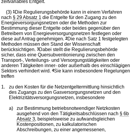
zeitvariables Entgelt.
(3)
1
Die Regulierungsbehörde kann in einem Verfahren
nach
§ 29 Absatz 1
die Entgelte für den Zugang zu den
Energieversorgungsnetzen oder die Methoden zur
Bestimmung dieser Entgelte oder beides gegenüber den
Betreibern von Energieversorgungsnetzen festlegen oder
diese auf Antrag genehmigen.
2
Die nach Satz 1 festgelegten
Methoden müssen den Stand der Wissenschaft
berücksichtigen.
3
Dabei stellt die Regulierungsbehörde
sicher, dass eine Quersubventionierung zwischen den
Transport-, Verteilungs- und Versorgungstätigkeiten oder
anderen Tätigkeiten inner- oder außerhalb des einschlägigen
Sektors verhindert wird.
4
Sie kann insbesondere Regelungen
treffen
1.
zu den Kosten für die Netzentgeltermittlung hinsichtlich
des Zugangs zu den Gasversorgungsnetzen und den
Elektrizitätsversorgungsnetzen, insbesondere
a)
zur Bestimmung betriebsnotwendiger Netzkosten
ausgehend von den Tätigkeitsabschlüssen nach
§ 6b
Absatz 3
, beispielsweise zu aufwandsgleichen
Kostenpositionen, zu kalkulatorischen
Abschreibungen, zu einer angemessenen,