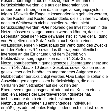
Kostenänderungen aus netzbezogenen Maßnahmen
berücksichtigt werden, die aus der Integration von
erneuerbaren Energien in das Energieversorgungssystem
folgen.
3
Soweit die Entgelte kostenorientiert gebildet werden,
dürfen Kosten und Kostenbestandteile, die sich ihrem Umfang
nach im Wettbewerb nicht einstellen würden, nicht
berücksichtigt werden.
4
Die notwendigen Investitionen in die
Netze müssen so vorgenommen werden können, dass die
Lebensfähigkeit der Netze gewährleistet ist.
5
Bei der Bildung
von Entgelten nach Satz 1 sollen auch Kosten eines
vorausschauenden Netzausbaus zur Verfolgung des Zwecks
und der Ziele des
§ 1
sowie das überragende öffentliche
Interesse an der Errichtung und dem Betrieb von
Elektrizitätsversorgungsnetzen nach
§ 1 Satz 3 des
Netzausbaubeschleunigungsgesetzes Übertragungsnetz
und
nach
§ 14d Absatz 10
dieses Gesetzes sowie Kosten neuer
gesetzlicher oder behördlich angeordneter Aufgaben der
Netzbetreiber berücksichtigt werden.
6
Die Entgelte sollen die
Auswirkungen angemessen berücksichtigen, die das
Verhalten der Netznutzer auf die Kosten der
Energieversorgung insgesamt oder auf die Kosten eines
stabilen Betriebs der Energieversorgungsnetze hat,
insbesondere durch ein für ein bestimmtes
Netznutzungsverhalten zu entrichtendes individuell
ermäßigtes oder erhöhtes Entgelt oder durch ein last- oder