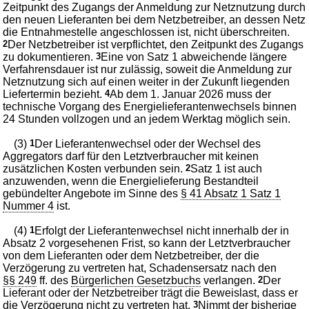
Zeitpunkt des Zugangs der Anmeldung zur Netznutzung durch
den neuen Lieferanten bei dem Netzbetreiber, an dessen Netz
die Entnahmestelle angeschlossen ist, nicht überschreiten.
2
Der Netzbetreiber ist verpflichtet, den Zeitpunkt des Zugangs
zu dokumentieren.
3
Eine von Satz 1 abweichende längere
Verfahrensdauer ist nur zulässig, soweit die Anmeldung zur
Netznutzung sich auf einen weiter in der Zukunft liegenden
Liefertermin bezieht.
4
Ab dem 1. Januar 2026 muss der
technische Vorgang des Energielieferantenwechsels binnen
24 Stunden vollzogen und an jedem Werktag möglich sein.
(3)
1
Der Lieferantenwechsel oder der Wechsel des
Aggregators darf für den Letztverbraucher mit keinen
zusätzlichen Kosten verbunden sein.
2
Satz 1 ist auch
anzuwenden, wenn die Energielieferung Bestandteil
gebündelter Angebote im Sinne des
§ 41 Absatz 1 Satz 1
Nummer 4
ist.
(4)
1
Erfolgt der Lieferantenwechsel nicht innerhalb der in
Absatz 2 vorgesehenen Frist, so kann der Letztverbraucher
von dem Lieferanten oder dem Netzbetreiber, der die
Verzögerung zu vertreten hat, Schadensersatz nach den
§§ 249
ff. des
Bürgerlichen Gesetzbuchs
verlangen.
2
Der
Lieferant oder der Netzbetreiber trägt die Beweislast, dass er
die Verzögerung nicht zu vertreten hat.
3
Nimmt der bisherige