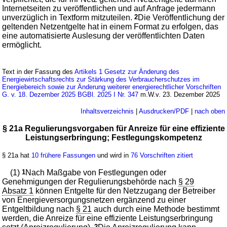
Internetseiten zu veröffentlichen und auf Anfrage jedermann
unverzüglich in Textform mitzuteilen.
2
Die Veröffentlichung der
geltenden Netzentgelte hat in einem Format zu erfolgen, das
eine automatisierte Auslesung der veröffentlichten Daten
ermöglicht.
Text in der Fassung des
Artikels 1 Gesetz zur Änderung des
Energiewirtschaftsrechts zur Stärkung des Verbraucherschutzes im
Energiebereich sowie zur Änderung weiterer energierechtlicher Vorschriften
G. v. 18. Dezember 2025 BGBl. 2025 I Nr. 347
m.W.v. 23. Dezember 2025
Inhaltsverzeichnis
|
Ausdrucken/PDF
|
nach oben
§ 21a Regulierungsvorgaben für Anreize für eine effiziente
Leistungserbringung; Festlegungskompetenz
§ 21a hat
10 frühere Fassungen
und wird in
76 Vorschriften zitiert
(1)
1
Nach Maßgabe von Festlegungen oder
Genehmigungen der Regulierungsbehörde nach
§ 29
Absatz 1
können Entgelte für den Netzzugang der Betreiber
von Energieversorgungsnetzen ergänzend zu einer
Entgeltbildung nach
§ 21
auch durch eine Methode bestimmt
werden, die Anreize für eine effiziente Leistungserbringung
2