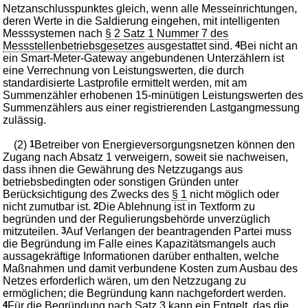
Netzanschlusspunktes gleich, wenn alle Messeinrichtungen,
deren Werte in die Saldierung eingehen, mit intelligenten
Messsystemen nach
§ 2 Satz 1 Nummer 7 des
Messstellenbetriebsgesetzes
ausgestattet sind.
4
Bei nicht an
ein Smart-Meter-Gateway angebundenen Unterzählern ist
eine Verrechnung von Leistungswerten, die durch
standardisierte Lastprofile ermittelt werden, mit am
Summenzähler erhobenen 15-minütigen Leistungswerten des
Summenzählers aus einer registrierenden Lastgangmessung
zulässig.
(2)
1
Betreiber von Energieversorgungsnetzen können den
Zugang nach Absatz 1 verweigern, soweit sie nachweisen,
dass ihnen die Gewährung des Netzzugangs aus
betriebsbedingten oder sonstigen Gründen unter
Berücksichtigung des Zwecks des
§ 1
nicht möglich oder
nicht zumutbar ist.
2
Die Ablehnung ist in Textform zu
begründen und der Regulierungsbehörde unverzüglich
mitzuteilen.
3
Auf Verlangen der beantragenden Partei muss
die Begründung im Falle eines Kapazitätsmangels auch
aussagekräftige Informationen darüber enthalten, welche
Maßnahmen und damit verbundene Kosten zum Ausbau des
Netzes erforderlich wären, um den Netzzugang zu
ermöglichen; die Begründung kann nachgefordert werden.
4
Für die Begründung nach Satz 3 kann ein Entgelt, das die