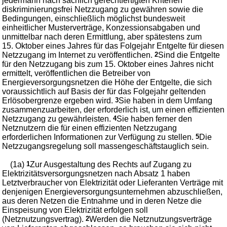
jedermann nach sachlich gerechtfertigten Kriterien
diskriminierungsfrei Netzzugang zu gewähren sowie die
Bedingungen, einschließlich möglichst bundesweit
einheitlicher Musterverträge, Konzessionsabgaben und
unmittelbar nach deren Ermittlung, aber spätestens zum
15. Oktober eines Jahres für das Folgejahr Entgelte für diesen
Netzzugang im Internet zu veröffentlichen.
2
Sind die Entgelte
für den Netzzugang bis zum 15. Oktober eines Jahres nicht
ermittelt, veröffentlichen die Betreiber von
Energieversorgungsnetzen die Höhe der Entgelte, die sich
voraussichtlich auf Basis der für das Folgejahr geltenden
Erlösobergrenze ergeben wird.
3
Sie haben in dem Umfang
zusammenzuarbeiten, der erforderlich ist, um einen effizienten
Netzzugang zu gewährleisten.
4
Sie haben ferner den
Netznutzern die für einen effizienten Netzzugang
erforderlichen Informationen zur Verfügung zu stellen.
5
Die
Netzzugangsregelung soll massengeschäftstauglich sein.
(1a)
1
Zur Ausgestaltung des Rechts auf Zugang zu
Elektrizitätsversorgungsnetzen nach Absatz 1 haben
Letztverbraucher von Elektrizität oder Lieferanten Verträge mit
denjenigen Energieversorgungsunternehmen abzuschließen,
aus deren Netzen die Entnahme und in deren Netze die
Einspeisung von Elektrizität erfolgen soll
(Netznutzungsvertrag).
2
Werden die Netznutzungsverträge