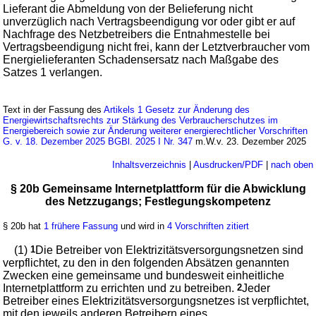
Lieferant die Abmeldung von der Belieferung nicht
unverzüglich nach Vertragsbeendigung vor oder gibt er auf
Nachfrage des Netzbetreibers die Entnahmestelle bei
Vertragsbeendigung nicht frei, kann der Letztverbraucher vom
Energielieferanten Schadensersatz nach Maßgabe des
Satzes 1 verlangen.
Text in der Fassung des
Artikels 1 Gesetz zur Änderung des
Energiewirtschaftsrechts zur Stärkung des Verbraucherschutzes im
Energiebereich sowie zur Änderung weiterer energierechtlicher Vorschriften
G. v. 18. Dezember 2025 BGBl. 2025 I Nr. 347
m.W.v. 23. Dezember 2025
Inhaltsverzeichnis
|
Ausdrucken/PDF
|
nach oben
§ 20b Gemeinsame Internetplattform für die Abwicklung
des Netzzugangs; Festlegungskompetenz
§ 20b hat
1 frühere Fassung
und wird in
4 Vorschriften zitiert
(1)
1
Die Betreiber von Elektrizitätsversorgungsnetzen sind
verpflichtet, zu den in den folgenden Absätzen genannten
Zwecken eine gemeinsame und bundesweit einheitliche
Internetplattform zu errichten und zu betreiben.
2
Jeder
Betreiber eines Elektrizitätsversorgungsnetzes ist verpflichtet,
mit den jeweils anderen Betreibern eines