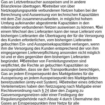
Gas an Letztverbraucher ausspeisen und in andere
Bilanzkreise übertragen.
8
Betreiber von über
Netzkopplungspunkte verbundenen Netzen haben bei der
Berechnung und Ausweisung von technischen Kapazitäten
mit dem Ziel zusammenzuarbeiten, in möglichst hohem
Umfang aufeinander abgestimmte Kapazitäten in den
miteinander verbundenen Netzen ausweisen zu können.
9
Bei
einem Wechsel des Lieferanten kann der neue Lieferant vom
bisherigen Lieferanten die Übertragung der für die Versorgung
des Kunden erforderlichen, vom bisherigen Lieferanten
gebuchten Ein- und Ausspeisekapazitäten verlangen, wenn
ihm die Versorgung des Kunden entsprechend der von ihm
eingegangenen Lieferverpflichtung ansonsten nicht möglich
ist und er dies gegenüber dem bisherigen Lieferanten
begründet.
10
Betreiber von Fernleitungsnetzen sind
verpflichtet, die Rechte an gebuchten Kapazitäten so
auszugestalten, dass sie den Transportkunden berechtigen,
Gas an jedem Einspeisepunkt des Marktgebietes für die
Ausspeisung an jedem Ausspeisepunkt des Marktgebietes
bereitzustellen (entry-exit System).
11
Betreiber eines örtlichen
Verteilernetzes haben den Netzzugang nach Maßgabe einer
Rechtsverordnung nach
§ 24
über den Zugang zu
Gasversorgungsnetzen oder einer Festlegung der
Regulierungsbehörde nach Absatz 4 durch Übernahme des
Gases an Einspeisepunkten ihrer Netze für alle