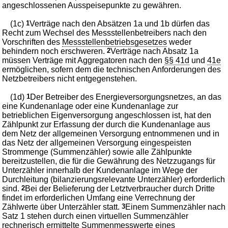
angeschlossenen Ausspeisepunkte zu gewähren.
(1c)
1
Verträge nach den Absätzen 1a und 1b dürfen das
Recht zum Wechsel des Messstellenbetreibers nach den
Vorschriften des
Messstellenbetriebsgesetzes
weder
behindern noch erschweren.
2
Verträge nach Absatz 1a
müssen Verträge mit Aggregatoren nach den
§§ 41d
und
41e
ermöglichen, sofern dem die technischen Anforderungen des
Netzbetreibers nicht entgegenstehen.
(1d)
1
Der Betreiber des Energieversorgungsnetzes, an das
eine Kundenanlage oder eine Kundenanlage zur
betrieblichen Eigenversorgung angeschlossen ist, hat den
Zählpunkt zur Erfassung der durch die Kundenanlage aus
dem Netz der allgemeinen Versorgung entnommenen und in
das Netz der allgemeinen Versorgung eingespeisten
Strommenge (Summenzähler) sowie alle Zählpunkte
bereitzustellen, die für die Gewährung des Netzzugangs für
Unterzähler innerhalb der Kundenanlage im Wege der
Durchleitung (bilanzierungsrelevante Unterzähler) erforderlich
sind.
2
Bei der Belieferung der Letztverbraucher durch Dritte
findet im erforderlichen Umfang eine Verrechnung der
Zählwerte über Unterzähler statt.
3
Einem Summenzähler nach
Satz 1 stehen durch einen virtuellen Summenzähler
rechnerisch ermittelte Summenmesswerte eines