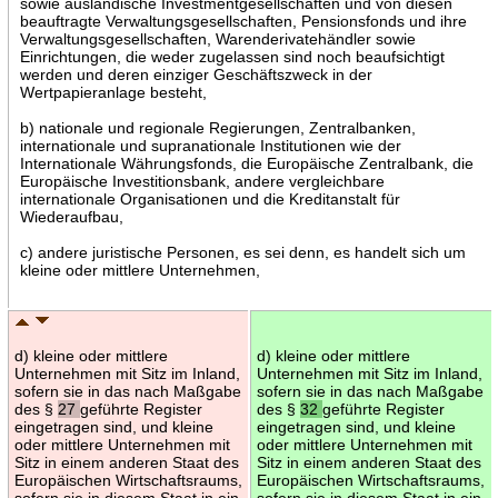
sowie ausländische Investmentgesellschaften und von diesen
beauftragte Verwaltungsgesellschaften, Pensionsfonds und ihre
Verwaltungsgesellschaften, Warenderivatehändler sowie
Einrichtungen, die weder zugelassen sind noch beaufsichtigt
werden und deren einziger Geschäftszweck in der
Wertpapieranlage besteht,
b) nationale und regionale Regierungen, Zentralbanken,
internationale und supranationale Institutionen wie der
Internationale Währungsfonds, die Europäische Zentralbank, die
Europäische Investitionsbank, andere vergleichbare
internationale Organisationen und die Kreditanstalt für
Wiederaufbau,
c) andere juristische Personen, es sei denn, es handelt sich um
kleine oder mittlere Unternehmen,
d) kleine oder mittlere
d) kleine oder mittlere
Unternehmen mit Sitz im Inland,
Unternehmen mit Sitz im Inland,
sofern sie in das nach Maßgabe
sofern sie in das nach Maßgabe
des §
27
geführte Register
des §
32
geführte Register
eingetragen sind, und kleine
eingetragen sind, und kleine
oder mittlere Unternehmen mit
oder mittlere Unternehmen mit
Sitz in einem anderen Staat des
Sitz in einem anderen Staat des
Europäischen Wirtschaftsraums,
Europäischen Wirtschaftsraums,
sofern sie in diesem Staat in ein
sofern sie in diesem Staat in ein