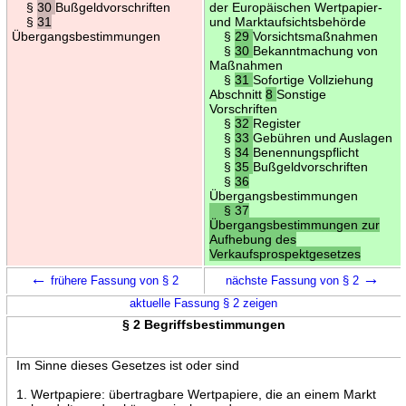
§
30
Bußgeldvorschriften
der Europäischen Wertpapier-
§
31
und Marktaufsichtsbehörde
Übergangsbestimmungen
§
29
Vorsichtsmaßnahmen
§
30
Bekanntmachung von
Maßnahmen
§
31
Sofortige Vollziehung
Abschnitt
8
Sonstige
Vorschriften
§
32
Register
§
33
Gebühren und Auslagen
§
34
Benennungspflicht
§
35
Bußgeldvorschriften
§
36
Übergangsbestimmungen
§ 37
Übergangsbestimmungen zur
Aufhebung des
Verkaufsprospektgesetzes
←
→
frühere Fassung von § 2
nächste Fassung von § 2
aktuelle Fassung § 2 zeigen
§ 2 Begriffsbestimmungen
Im Sinne dieses Gesetzes ist oder sind
1. Wertpapiere: übertragbare Wertpapiere, die an einem Markt