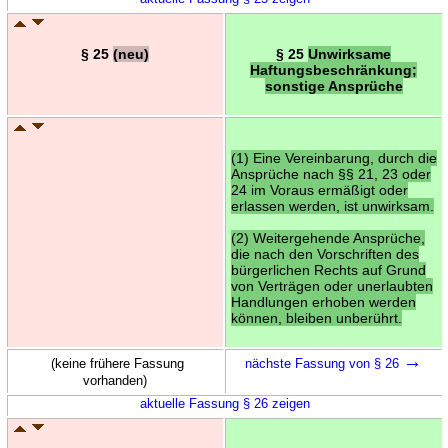
§ 25
(neu)
§ 25
Unwirksame
Haftungsbeschränkung;
sonstige Ansprüche
(1) Eine Vereinbarung, durch die
Ansprüche nach §§ 21, 23 oder
24 im Voraus ermäßigt oder
erlassen werden, ist unwirksam.
(2) Weitergehende Ansprüche,
die nach den Vorschriften des
bürgerlichen Rechts auf Grund
von Verträgen oder unerlaubten
Handlungen erhoben werden
können, bleiben unberührt.
→
(keine frühere Fassung
nächste Fassung von § 26
vorhanden)
aktuelle Fassung § 26 zeigen