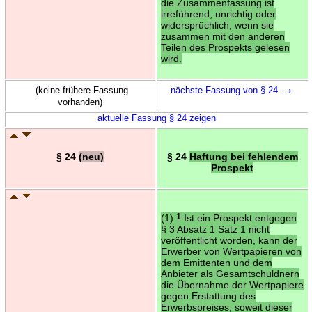
die Zusammenfassung ist
irreführend, unrichtig oder
widersprüchlich, wenn sie
zusammen mit den anderen
Teilen des Prospekts gelesen
wird.
→
(keine frühere Fassung
nächste Fassung von § 24
vorhanden)
aktuelle Fassung § 24 zeigen
§ 24
(neu)
§ 24
Haftung bei fehlendem
Prospekt
(1)
1
Ist ein Prospekt entgegen
§ 3 Absatz 1 Satz 1 nicht
veröffentlicht worden, kann der
Erwerber von Wertpapieren von
dem Emittenten und dem
Anbieter als Gesamtschuldnern
die Übernahme der Wertpapiere
gegen Erstattung des
Erwerbspreises, soweit dieser