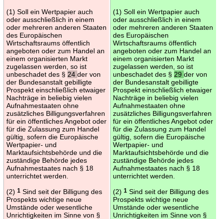
(1) Soll ein Wertpapier auch
(1) Soll ein Wertpapier auch
oder ausschließlich in einem
oder ausschließlich in einem
oder mehreren anderen Staaten
oder mehreren anderen Staaten
des Europäischen
des Europäischen
Wirtschaftsraums öffentlich
Wirtschaftsraums öffentlich
angeboten oder zum Handel an
angeboten oder zum Handel an
einem organisierten Markt
einem organisierten Markt
zugelassen werden, so ist
zugelassen werden, so ist
unbeschadet des §
24
der von
unbeschadet des §
29
der von
der Bundesanstalt gebilligte
der Bundesanstalt gebilligte
Prospekt einschließlich etwaiger
Prospekt einschließlich etwaiger
Nachträge in beliebig vielen
Nachträge in beliebig vielen
Aufnahmestaaten ohne
Aufnahmestaaten ohne
zusätzliches Billigungsverfahren
zusätzliches Billigungsverfahren
für ein öffentliches Angebot oder
für ein öffentliches Angebot oder
für die Zulassung zum Handel
für die Zulassung zum Handel
gültig, sofern die Europäische
gültig, sofern die Europäische
Wertpapier- und
Wertpapier- und
Marktaufsichtsbehörde und die
Marktaufsichtsbehörde und die
zuständige Behörde jedes
zuständige Behörde jedes
Aufnahmestaates nach § 18
Aufnahmestaates nach § 18
unterrichtet werden.
unterrichtet werden.
(2)
1
Sind seit der Billigung des
(2)
1
Sind seit der Billigung des
Prospekts wichtige neue
Prospekts wichtige neue
Umstände oder wesentliche
Umstände oder wesentliche
Unrichtigkeiten im Sinne von §
Unrichtigkeiten im Sinne von §