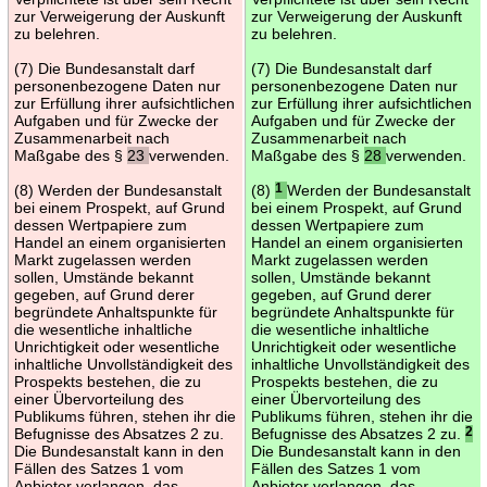
zur Verweigerung der Auskunft
zur Verweigerung der Auskunft
zu belehren.
zu belehren.
(7) Die Bundesanstalt darf
(7) Die Bundesanstalt darf
personenbezogene Daten nur
personenbezogene Daten nur
zur Erfüllung ihrer aufsichtlichen
zur Erfüllung ihrer aufsichtlichen
Aufgaben und für Zwecke der
Aufgaben und für Zwecke der
Zusammenarbeit nach
Zusammenarbeit nach
Maßgabe des §
23
verwenden.
Maßgabe des §
28
verwenden.
(8) Werden der Bundesanstalt
(8)
1
Werden der Bundesanstalt
bei einem Prospekt, auf Grund
bei einem Prospekt, auf Grund
dessen Wertpapiere zum
dessen Wertpapiere zum
Handel an einem organisierten
Handel an einem organisierten
Markt zugelassen werden
Markt zugelassen werden
sollen, Umstände bekannt
sollen, Umstände bekannt
gegeben, auf Grund derer
gegeben, auf Grund derer
begründete Anhaltspunkte für
begründete Anhaltspunkte für
die wesentliche inhaltliche
die wesentliche inhaltliche
Unrichtigkeit oder wesentliche
Unrichtigkeit oder wesentliche
inhaltliche Unvollständigkeit des
inhaltliche Unvollständigkeit des
Prospekts bestehen, die zu
Prospekts bestehen, die zu
einer Übervorteilung des
einer Übervorteilung des
Publikums führen, stehen ihr die
Publikums führen, stehen ihr die
Befugnisse des Absatzes 2 zu.
Befugnisse des Absatzes 2 zu.
2
Die Bundesanstalt kann in den
Die Bundesanstalt kann in den
Fällen des Satzes 1 vom
Fällen des Satzes 1 vom
Anbieter verlangen, das
Anbieter verlangen, das