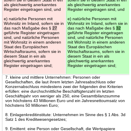
als gleichwertig anerkanntes
als gleichwertig anerkanntes
Register eingetragen sind, und
Register eingetragen sind, und
e) natürliche Personen mit
e) natürliche Personen mit
Wohnsitz im Inland, sofern sie in
Wohnsitz im Inland, sofern sie in
das nach Maßgabe des §
27
das nach Maßgabe des §
32
geführte Register eingetragen
geführte Register eingetragen
sind, und natürliche Personen
sind, und natürliche Personen
mit Wohnsitz in einem anderen
mit Wohnsitz in einem anderen
Staat des Europäischen
Staat des Europäischen
Wirtschaftsraums, sofern sie in
Wirtschaftsraums, sofern sie in
diesem Staat in ein als
diesem Staat in ein als
gleichwertig anerkanntes
gleichwertig anerkanntes
Register eingetragen sind;
Register eingetragen sind;
7. kleine und mittlere Unternehmen: Personen oder
Gesellschaften, die laut ihrem letzten Jahresabschluss oder
Konzernabschluss mindestens zwei der folgenden drei Kriterien
erfüllen: eine durchschnittliche Beschäftigtenzahl im letzten
Geschäftsjahr von weniger als 250, eine Gesamtbilanzsumme
von höchstens 43 Millionen Euro und ein Jahresnettoumsatz von
höchstens 50 Millionen Euro;
8. Einlagenkreditinstitute: Unternehmen im Sinne des § 1 Abs. 3d
Satz 1 des Kreditwesengesetzes;
9. Emittent: eine Person oder Gesellschaft, die Wertpapiere