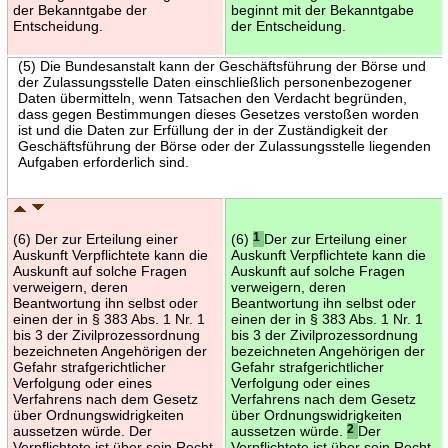
der Bekanntgabe der
beginnt mit der Bekanntgabe
Entscheidung.
der Entscheidung.
(5) Die Bundesanstalt kann der Geschäftsführung der Börse und
der Zulassungsstelle Daten einschließlich personenbezogener
Daten übermitteln, wenn Tatsachen den Verdacht begründen,
dass gegen Bestimmungen dieses Gesetzes verstoßen worden
ist und die Daten zur Erfüllung der in der Zuständigkeit der
Geschäftsführung der Börse oder der Zulassungsstelle liegenden
Aufgaben erforderlich sind.
(6) Der zur Erteilung einer
(6)
1
Der zur Erteilung einer
Auskunft Verpflichtete kann die
Auskunft Verpflichtete kann die
Auskunft auf solche Fragen
Auskunft auf solche Fragen
verweigern, deren
verweigern, deren
Beantwortung ihn selbst oder
Beantwortung ihn selbst oder
einen der in § 383 Abs. 1 Nr. 1
einen der in § 383 Abs. 1 Nr. 1
bis 3 der Zivilprozessordnung
bis 3 der Zivilprozessordnung
bezeichneten Angehörigen der
bezeichneten Angehörigen der
Gefahr strafgerichtlicher
Gefahr strafgerichtlicher
Verfolgung oder eines
Verfolgung oder eines
Verfahrens nach dem Gesetz
Verfahrens nach dem Gesetz
über Ordnungswidrigkeiten
über Ordnungswidrigkeiten
aussetzen würde. Der
aussetzen würde.
2
Der
Verpflichtete ist über sein Recht
Verpflichtete ist über sein Recht