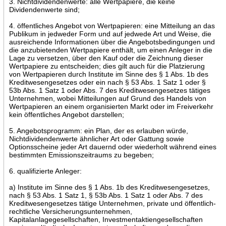
3. Nichtdividendenwerte: alle Wertpapiere, die keine
Dividendenwerte sind;
4. öffentliches Angebot von Wertpapieren: eine Mitteilung an das
Publikum in jedweder Form und auf jedwede Art und Weise, die
ausreichende Informationen über die Angebotsbedingungen und
die anzubietenden Wertpapiere enthält, um einen Anleger in die
Lage zu versetzen, über den Kauf oder die Zeichnung dieser
Wertpapiere zu entscheiden; dies gilt auch für die Platzierung
von Wertpapieren durch Institute im Sinne des § 1 Abs. 1b des
Kreditwesengesetzes oder ein nach § 53 Abs. 1 Satz 1 oder §
53b Abs. 1 Satz 1 oder Abs. 7 des Kreditwesengesetzes tätiges
Unternehmen, wobei Mitteilungen auf Grund des Handels von
Wertpapieren an einem organisierten Markt oder im Freiverkehr
kein öffentliches Angebot darstellen;
5. Angebotsprogramm: ein Plan, der es erlauben würde,
Nichtdividendenwerte ähnlicher Art oder Gattung sowie
Optionsscheine jeder Art dauernd oder wiederholt während eines
bestimmten Emissionszeitraums zu begeben;
6. qualifizierte Anleger:
a) Institute im Sinne des § 1 Abs. 1b des Kreditwesengesetzes,
nach § 53 Abs. 1 Satz 1, § 53b Abs. 1 Satz 1 oder Abs. 7 des
Kreditwesengesetzes tätige Unternehmen, private und öffentlich-
rechtliche Versicherungsunternehmen,
Kapitalanlagegesellschaften, Investmentaktiengesellschaften