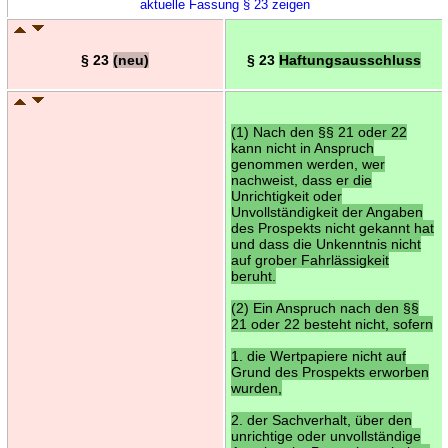
aktuelle Fassung § 23 zeigen
§ 23
(neu)
§ 23
Haftungsausschluss
(1) Nach den §§ 21 oder 22
kann nicht in Anspruch
genommen werden, wer
nachweist, dass er die
Unrichtigkeit oder
Unvollständigkeit der Angaben
des Prospekts nicht gekannt hat
und dass die Unkenntnis nicht
auf grober Fahrlässigkeit
beruht.
(2) Ein Anspruch nach den §§
21 oder 22 besteht nicht, sofern
1. die Wertpapiere nicht auf
Grund des Prospekts erworben
wurden,
2. der Sachverhalt, über den
unrichtige oder unvollständige