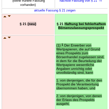
(keine frühere Fassung
nächste Fassung von § 21
vorhanden)
aktuelle Fassung § 21 zeigen
§ 21
(neu)
§ 21
Haftung bei fehlerhaftem
Börsenzulassungsprospekt
(1)
1
Der Erwerber von
Wertpapieren, die auf Grund
eines Prospekts zum
Börsenhandel zugelassen sind,
in dem für die Beurteilung der
Wertpapiere wesentliche
Angaben unrichtig oder
unvollständig sind, kann
1. von denjenigen, die für den
Prospekt die Verantwortung
übernommen haben, und
2. von denjenigen, von denen
der Erlass des Prospekts
ausgeht,