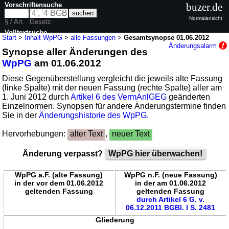
Vorschriftensuche
buzer.de
Normalansicht
§ / Art.
Gesetz
Volltextsuche
Start
>
Inhalt WpPG
>
alle Fassungen
>
Gesamtsynopse 01.06.2012
Änderungsalarm
Synopse aller Änderungen des
nur in WpPG
WpPG
am 01.06.2012
Diese Gegenüberstellung vergleicht die jeweils alte Fassung
(linke Spalte) mit der neuen Fassung (rechte Spalte) aller am
1. Juni 2012 durch
Artikel 6 des VermAnlGEG
geänderten
Einzelnormen. Synopsen für andere Änderungstermine finden
Sie in der
Änderungshistorie des WpPG
.
Hervorhebungen:
alter Text
,
neuer Text
Änderung verpasst?
WpPG hier überwachen!
WpPG a.F. (alte Fassung)
WpPG n.F. (neue Fassung)
in der vor dem 01.06.2012
in der am 01.06.2012
geltenden Fassung
geltenden Fassung
durch Artikel 6 G. v.
06.12.2011 BGBl. I S. 2481
Gliederung