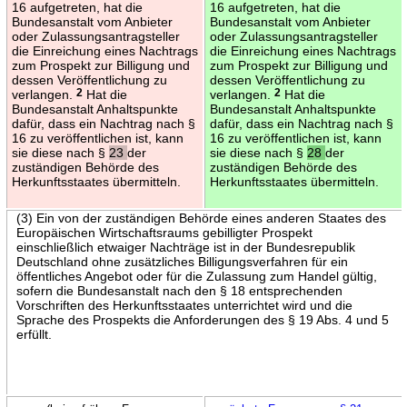
16 aufgetreten, hat die
16 aufgetreten, hat die
Bundesanstalt vom Anbieter
Bundesanstalt vom Anbieter
oder Zulassungsantragsteller
oder Zulassungsantragsteller
die Einreichung eines Nachtrags
die Einreichung eines Nachtrags
zum Prospekt zur Billigung und
zum Prospekt zur Billigung und
dessen Veröffentlichung zu
dessen Veröffentlichung zu
verlangen.
2
Hat die
verlangen.
2
Hat die
Bundesanstalt Anhaltspunkte
Bundesanstalt Anhaltspunkte
dafür, dass ein Nachtrag nach §
dafür, dass ein Nachtrag nach §
16 zu veröffentlichen ist, kann
16 zu veröffentlichen ist, kann
sie diese nach §
23
der
sie diese nach §
28
der
zuständigen Behörde des
zuständigen Behörde des
Herkunftsstaates übermitteln.
Herkunftsstaates übermitteln.
(3) Ein von der zuständigen Behörde eines anderen Staates des
Europäischen Wirtschaftsraums gebilligter Prospekt
einschließlich etwaiger Nachträge ist in der Bundesrepublik
Deutschland ohne zusätzliches Billigungsverfahren für ein
öffentliches Angebot oder für die Zulassung zum Handel gültig,
sofern die Bundesanstalt nach den § 18 entsprechenden
Vorschriften des Herkunftsstaates unterrichtet wird und die
Sprache des Prospekts die Anforderungen des § 19 Abs. 4 und 5
erfüllt.
→