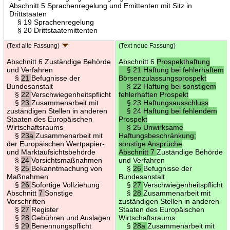
Abschnitt 5 Sprachenregelung und Emittenten mit Sitz in
Drittstaaten
§ 19 Sprachenregelung
§ 20 Drittstaatemittenten
(Text alte Fassung)
(Text neue Fassung)
Abschnitt 6 Zuständige Behörde
Abschnitt 6
Prospekthaftung
und Verfahren
§ 21 Haftung bei fehlerhaftem
§
21
Befugnisse der
Börsenzulassungsprospekt
Bundesanstalt
§ 22 Haftung bei sonstigem
§
22
Verschwiegenheitspflicht
fehlerhaften Prospekt
§
23
Zusammenarbeit mit
§ 23 Haftungsausschluss
zuständigen Stellen in anderen
§ 24 Haftung bei fehlendem
Staaten des Europäischen
Prospekt
Wirtschaftsraums
§ 25 Unwirksame
§
23a
Zusammenarbeit mit
Haftungsbeschränkung;
der Europäischen Wertpapier-
sonstige Ansprüche
und Marktaufsichtsbehörde
Abschnitt 7
Zuständige Behörde
§
24
Vorsichtsmaßnahmen
und Verfahren
§
25
Bekanntmachung von
§
26
Befugnisse der
Maßnahmen
Bundesanstalt
§
26
Sofortige Vollziehung
§
27
Verschwiegenheitspflicht
Abschnitt
7
Sonstige
§
28
Zusammenarbeit mit
Vorschriften
zuständigen Stellen in anderen
§
27
Register
Staaten des Europäischen
§
28
Gebühren und Auslagen
Wirtschaftsraums
§
29
Benennungspflicht
§
28a
Zusammenarbeit mit