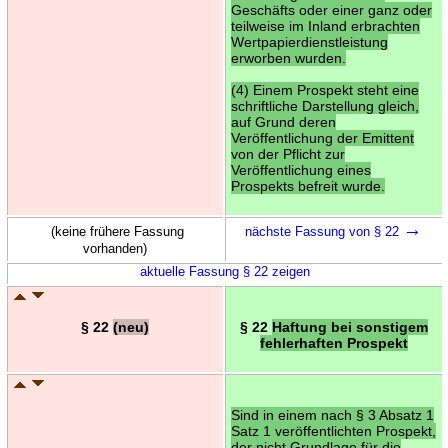
Geschäfts oder einer ganz oder
teilweise im Inland erbrachten
Wertpapierdienstleistung
erworben wurden.
(4) Einem Prospekt steht eine
schriftliche Darstellung gleich,
auf Grund deren
Veröffentlichung der Emittent
von der Pflicht zur
Veröffentlichung eines
Prospekts befreit wurde.
→
(keine frühere Fassung
nächste Fassung von § 22
vorhanden)
aktuelle Fassung § 22 zeigen
§ 22
(neu)
§ 22
Haftung bei sonstigem
fehlerhaften Prospekt
Sind in einem nach § 3 Absatz 1
Satz 1 veröffentlichten Prospekt,
der nicht Grundlage für die