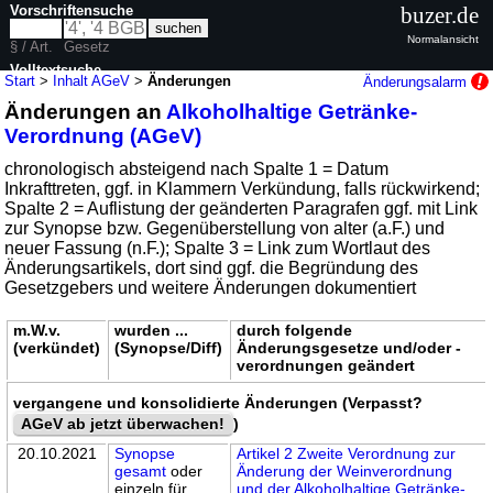
Vorschriftensuche
buzer.de
Normalansicht
§ / Art.
Gesetz
Volltextsuche
Start
>
Inhalt AGeV
>
Änderungen
Änderungsalarm
Änderungen an
Alkoholhaltige Getränke-
nur in AGeV
Verordnung (AGeV)
chronologisch absteigend nach Spalte 1 = Datum
Inkrafttreten, ggf. in Klammern Verkündung, falls rückwirkend;
Spalte 2 = Auflistung der geänderten Paragrafen ggf. mit Link
zur Synopse bzw. Gegenüberstellung von alter (a.F.) und
neuer Fassung (n.F.); Spalte 3 = Link zum Wortlaut des
Änderungsartikels, dort sind ggf. die Begründung des
Gesetzgebers und weitere Änderungen dokumentiert
m.W.v.
wurden ...
durch folgende
(verkündet)
(Synopse/Diff)
Änderungsgesetze und/oder -
verordnungen geändert
vergangene und konsolidierte Änderungen (Verpasst?
AGeV ab jetzt überwachen!
)
20.10.2021
Synopse
Artikel 2 Zweite Verordnung zur
gesamt
oder
Änderung der Weinverordnung
einzeln für
und der Alkoholhaltige Getränke-