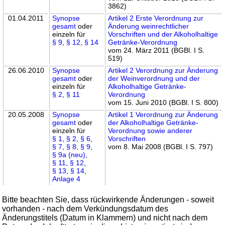
3862)
01.04.2011
Synopse
Artikel 2 Erste Verordnung zur
gesamt
oder
Änderung weinrechtlicher
einzeln für
Vorschriften und der Alkoholhaltige
§ 9
,
§ 12
,
§ 14
Getränke-Verordnung
vom 24. März 2011 (BGBl. I S.
519)
26.06.2010
Synopse
Artikel 2 Verordnung zur Änderung
gesamt
oder
der Weinverordnung und der
einzeln für
Alkoholhaltige Getränke-
§ 2
,
§ 11
Verordnung
vom 15. Juni 2010 (BGBl. I S. 800)
20.05.2008
Synopse
Artikel 1 Verordnung zur Änderung
gesamt
oder
der Alkoholhaltige Getränke-
einzeln für
Verordnung sowie anderer
§ 1
,
§ 2
,
§ 6
,
Vorschriften
§ 7
,
§ 8
,
§ 9
,
vom 8. Mai 2008 (BGBl. I S. 797)
§ 9a (neu)
,
§ 11
,
§ 12
,
§ 13
,
§ 14
,
Anlage 4
Bitte beachten Sie, dass rückwirkende Änderungen - soweit
vorhanden - nach dem Verkündungsdatum des
Änderungstitels (Datum in Klammern) und nicht nach dem