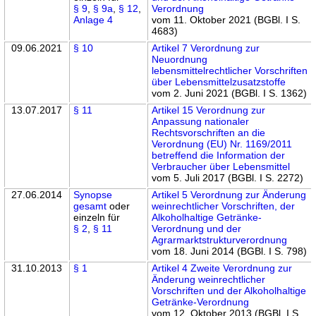
§ 9
,
§ 9a
,
§ 12
,
Verordnung
Anlage 4
vom 11. Oktober 2021 (BGBl. I S.
4683)
09.06.2021
§ 10
Artikel 7 Verordnung zur
Neuordnung
lebensmittelrechtlicher Vorschriften
über Lebensmittelzusatzstoffe
vom 2. Juni 2021 (BGBl. I S. 1362)
13.07.2017
§ 11
Artikel 15 Verordnung zur
Anpassung nationaler
Rechtsvorschriften an die
Verordnung (EU) Nr. 1169/2011
betreffend die Information der
Verbraucher über Lebensmittel
vom 5. Juli 2017 (BGBl. I S. 2272)
27.06.2014
Synopse
Artikel 5 Verordnung zur Änderung
gesamt
oder
weinrechtlicher Vorschriften, der
einzeln für
Alkoholhaltige Getränke-
§ 2
,
§ 11
Verordnung und der
Agrarmarktstrukturverordnung
vom 18. Juni 2014 (BGBl. I S. 798)
31.10.2013
§ 1
Artikel 4 Zweite Verordnung zur
Änderung weinrechtlicher
Vorschriften und der Alkoholhaltige
Getränke-Verordnung
vom 12. Oktober 2013 (BGBl. I S.