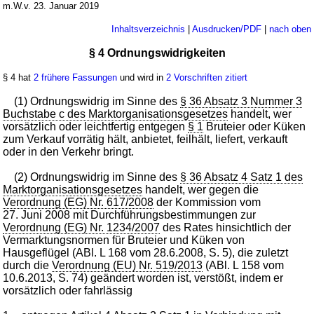
m.W.v. 23. Januar 2019
Inhaltsverzeichnis
|
Ausdrucken/PDF
|
nach oben
§ 4 Ordnungswidrigkeiten
§ 4 hat
2 frühere Fassungen
und wird in
2 Vorschriften zitiert
(1) Ordnungswidrig im Sinne des
§ 36 Absatz 3 Nummer 3
Buchstabe c des Marktorganisationsgesetzes
handelt, wer
vorsätzlich oder leichtfertig entgegen
§ 1
Bruteier oder Küken
zum Verkauf vorrätig hält, anbietet, feilhält, liefert, verkauft
oder in den Verkehr bringt.
(2) Ordnungswidrig im Sinne des
§ 36 Absatz 4 Satz 1 des
Marktorganisationsgesetzes
handelt, wer gegen die
Verordnung (EG) Nr. 617/2008
der Kommission vom
27. Juni 2008 mit Durchführungsbestimmungen zur
Verordnung (EG) Nr. 1234/2007
des Rates hinsichtlich der
Vermarktungsnormen für Bruteier und Küken von
Hausgeflügel (ABl. L 168 vom 28.6.2008, S. 5), die zuletzt
durch die
Verordnung (EU) Nr. 519/2013
(ABl. L 158 vom
10.6.2013, S. 74) geändert worden ist, verstößt, indem er
vorsätzlich oder fahrlässig