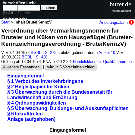
Vorschriftensuche
buzer.de
Normalansicht
§ / Art.
Gesetz
Volltextsuche
Start
>
Inhalt BruteiKennzV
Änderungsalarm
Verordnung über Vermarktungsnormen für
nur in BruteiKennzV
Bruteier und Küken von Hausgeflügel (Bruteier-
Kennzeichnungsverordnung - BruteiKennzV)
V. v. 04.04.1973
BGBl. I S. 273
; zuletzt geändert durch
Artikel 10
V. v.
10.03.2022
BGBl. I S. 428
Geltung ab 13.04.1973; FNA: 7849-2-3-1
Handelsklassen, Qualitätsnormen
4 weitere Fassungen
|
wird in 6 Vorschriften zitiert
Eingangsformel
§ 1 Verbot des Inverkehrbringens
§ 2 Begleitpapier für Küken
§ 3 Überwachung durch die Bundesanstalt für
Landwirtschaft und Ernährung
§ 4 Ordnungswidrigkeiten
§ 5 Überwachung, Duldungs- und Auskunftspflichten
§ 6 Inkrafttreten
Anlage (aufgehoben)
Eingangsformel