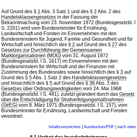
Auf Grund des §
1
Abs. 3 Satz 1 und des §
2
Abs. 2 des
Handelsklassengesetzes
in der Fassung der
Bekanntmachung vom 23. November 1972 (Bundesgesetzbl. I
S. 2201) wird vom Bundesminister für Ernährung,
Landwirtschaft und Forsten im Einvernehmen mit den
Bundesministern für Jugend, Familie und Gesundheit und für
Wirtschaft und hinsichtlich des §
2
auf Grund des §
27
des
Gesetzes zur Durchführung der Gemeinsamen
Marktorganisationen
(
MOG
) vom 31. August 1972
(Bundesgesetzbl. I S. 1617) im Einvernehmen mit den
Bundesministern für Wirtschaft und der Finanzen mit
Zustimmung des Bundesrates sowie hinsichtlich des §
3
auf
Grund des §
5
Abs. 1 Satz 2 des
Handelsklassengesetzes
und hinsichtlich des §
5
auf Grund des §
36
Abs. 3 des
Gesetzes über Ordnungswidrigkeiten
vom 24. Mai 1968
(Bundesgesetzbl. I S. 481), zuletzt geändert durch das
Gesetz
über die Entschädigung für Strafverfolgungsmaßnahmen
(
StrEG
) vom 8. März 1971 (Bundesgesetzbl. I S. 157), vom
Bundesminister für Ernährung, Landwirtschaft und Forsten
verordnet:
Inhaltsverzeichnis
|
Ausdrucken/PDF
|
nach oben