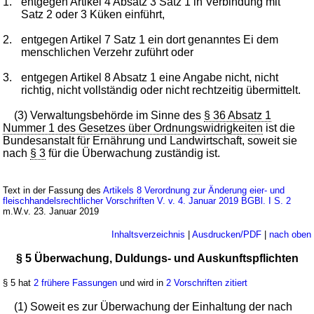
1.
entgegen Artikel 4 Absatz 3 Satz 1 in Verbindung mit
Satz 2 oder 3 Küken einführt,
2.
entgegen Artikel 7 Satz 1 ein dort genanntes Ei dem
menschlichen Verzehr zuführt oder
3.
entgegen Artikel 8 Absatz 1 eine Angabe nicht, nicht
richtig, nicht vollständig oder nicht rechtzeitig übermittelt.
(3) Verwaltungsbehörde im Sinne des
§ 36 Absatz 1
Nummer 1 des Gesetzes über Ordnungswidrigkeiten
ist die
Bundesanstalt für Ernährung und Landwirtschaft, soweit sie
nach
§ 3
für die Überwachung zuständig ist.
Text in der Fassung des
Artikels 8 Verordnung zur Änderung eier- und
fleischhandelsrechtlicher Vorschriften V. v. 4. Januar 2019 BGBl. I S. 2
m.W.v. 23. Januar 2019
Inhaltsverzeichnis
|
Ausdrucken/PDF
|
nach oben
§ 5 Überwachung, Duldungs- und Auskunftspflichten
§ 5 hat
2 frühere Fassungen
und wird in
2 Vorschriften zitiert
(1) Soweit es zur Überwachung der Einhaltung der nach