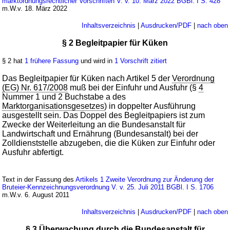
marktordnungsrechtlicher Vorschriften V. v. 10. März 2022 BGBl. I S. 428
m.W.v. 18. März 2022
Inhaltsverzeichnis
|
Ausdrucken/PDF
|
nach oben
§ 2 Begleitpapier für Küken
§ 2 hat
1 frühere Fassung
und wird in
1 Vorschrift zitiert
Das Begleitpapier für Küken nach Artikel 5 der
Verordnung
(EG) Nr. 617/2008
muß bei der Einfuhr und Ausfuhr (§
4
Nummer 1 und 2 Buchstabe a des
Marktorganisationsgesetzes
) in doppelter Ausführung
ausgestellt sein. Das Doppel des Begleitpapiers ist zum
Zwecke der Weiterleitung an die Bundesanstalt für
Landwirtschaft und Ernährung (Bundesanstalt) bei der
Zolldienststelle abzugeben, die die Küken zur Einfuhr oder
Ausfuhr abfertigt.
Text in der Fassung des
Artikels 1 Zweite Verordnung zur Änderung der
Bruteier-Kennzeichnungsverordnung V. v. 25. Juli 2011 BGBl. I S. 1706
m.W.v. 6. August 2011
Inhaltsverzeichnis
|
Ausdrucken/PDF
|
nach oben
§ 3 Überwachung durch die Bundesanstalt für