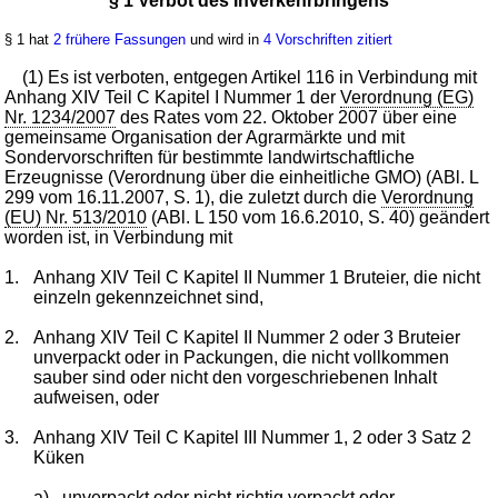
§ 1 Verbot des Inverkehrbringens
§ 1 hat
2 frühere Fassungen
und wird in
4 Vorschriften zitiert
(1) Es ist verboten, entgegen Artikel 116 in Verbindung mit
Anhang XIV Teil C Kapitel I Nummer 1 der
Verordnung (EG)
Nr. 1234/2007
des Rates vom 22. Oktober 2007 über eine
gemeinsame Organisation der Agrarmärkte und mit
Sondervorschriften für bestimmte landwirtschaftliche
Erzeugnisse (Verordnung über die einheitliche GMO) (ABl. L
299 vom 16.11.2007, S. 1), die zuletzt durch die
Verordnung
(EU) Nr. 513/2010
(ABl. L 150 vom 16.6.2010, S. 40) geändert
worden ist, in Verbindung mit
1.
Anhang XIV Teil C Kapitel II Nummer 1 Bruteier, die nicht
einzeln gekennzeichnet sind,
2.
Anhang XIV Teil C Kapitel II Nummer 2 oder 3 Bruteier
unverpackt oder in Packungen, die nicht vollkommen
sauber sind oder nicht den vorgeschriebenen Inhalt
aufweisen, oder
3.
Anhang XIV Teil C Kapitel III Nummer 1, 2 oder 3 Satz 2
Küken
a)
unverpackt oder nicht richtig verpackt oder