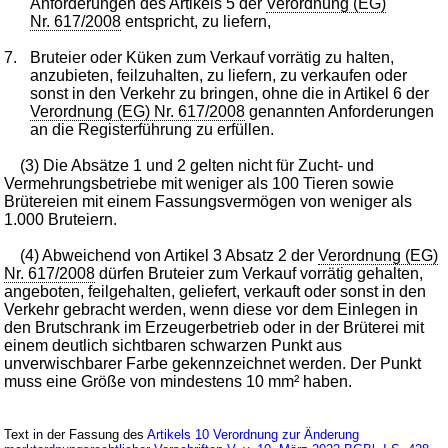
Anforderungen des Artikels 5 der
Verordnung (EG)
Nr. 617/2008
entspricht, zu liefern,
7.
Bruteier oder Küken zum Verkauf vorrätig zu halten,
anzubieten, feilzuhalten, zu liefern, zu verkaufen oder
sonst in den Verkehr zu bringen, ohne die in Artikel 6 der
Verordnung (EG) Nr. 617/2008
genannten Anforderungen
an die Registerführung zu erfüllen.
(3) Die Absätze 1 und 2 gelten nicht für Zucht- und
Vermehrungsbetriebe mit weniger als 100 Tieren sowie
Brütereien mit einem Fassungsvermögen von weniger als
1.000 Bruteiern.
(4) Abweichend von Artikel 3 Absatz 2 der
Verordnung (EG)
Nr. 617/2008
dürfen Bruteier zum Verkauf vorrätig gehalten,
angeboten, feilgehalten, geliefert, verkauft oder sonst in den
Verkehr gebracht werden, wenn diese vor dem Einlegen in
den Brutschrank im Erzeugerbetrieb oder in der Brüterei mit
einem deutlich sichtbaren schwarzen Punkt aus
unverwischbarer Farbe gekennzeichnet werden. Der Punkt
muss eine Größe von mindestens 10 mm² haben.
Text in der Fassung des
Artikels 10 Verordnung zur Änderung