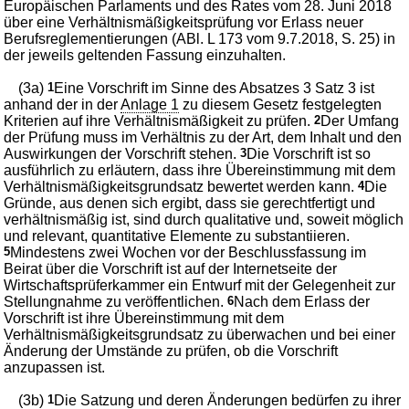
Europäischen Parlaments und des Rates vom 28. Juni 2018
über eine Verhältnismäßigkeitsprüfung vor Erlass neuer
Berufsreglementierungen (ABl. L 173 vom 9.7.2018, S. 25) in
der jeweils geltenden Fassung einzuhalten.
(3a)
1
Eine Vorschrift im Sinne des Absatzes 3 Satz 3 ist
anhand der in der
Anlage 1
zu diesem Gesetz festgelegten
Kriterien auf ihre Verhältnismäßigkeit zu prüfen.
2
Der Umfang
der Prüfung muss im Verhältnis zu der Art, dem Inhalt und den
Auswirkungen der Vorschrift stehen.
3
Die Vorschrift ist so
ausführlich zu erläutern, dass ihre Übereinstimmung mit dem
Verhältnismäßigkeitsgrundsatz bewertet werden kann.
4
Die
Gründe, aus denen sich ergibt, dass sie gerechtfertigt und
verhältnismäßig ist, sind durch qualitative und, soweit möglich
und relevant, quantitative Elemente zu substantiieren.
5
Mindestens zwei Wochen vor der Beschlussfassung im
Beirat über die Vorschrift ist auf der Internetseite der
Wirtschaftsprüferkammer ein Entwurf mit der Gelegenheit zur
Stellungnahme zu veröffentlichen.
6
Nach dem Erlass der
Vorschrift ist ihre Übereinstimmung mit dem
Verhältnismäßigkeitsgrundsatz zu überwachen und bei einer
Änderung der Umstände zu prüfen, ob die Vorschrift
anzupassen ist.
(3b)
1
Die Satzung und deren Änderungen bedürfen zu ihrer