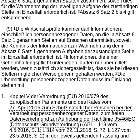
Absatz 6 Satz 1 genannten Staaten zusammen, soweit dies
für die Wahrnehmung der jeweiligen Aufgabe der zuständigen
Stelle im Einzelfall erforderlich ist.
2
Absatz 6 Satz 2 bis 4 gilt
entsprechend.
(9)
1
Die Wirtschaftsprüferkammer darf Informationen,
einschließlich personenbezogener Daten, an die in Absatz 8
Satz 1 genannten Stellen auf Ersuchen übermitteln, soweit
die Kenntnis der Informationen zur Wahrnehmung der in
Absatz 8 Satz 1 genannten Aufgaben der zuständigen Stelle
im Einzelfall erforderlich ist.
2
Informationen, die einer
Geheimhaltungspflicht unterliegen, dürfen nur übermittelt
werden, wenn zusätzlich sichergestellt ist, dass sie bei diesen
Stellen in gleicher Weise geheim gehalten werden.
3
Die
Übermittlung personenbezogener Daten muss im Einklang
stehen mit
1.
Kapitel V der
Verordnung (EU) 2016/679 des
Europäischen Parlaments und des Rates vom
27. April 2016 zum Schutz natürlicher Personen bei der
Verarbeitung personenbezogener Daten, zum freien
Datenverkehr und zur Aufhebung der Richtlinie 95/46/EG
(
Datenschutz-Grundverordnung
) (ABl. L 119 vom
4.5.2016, S. 1; L 314 vom 22.11.2016, S. 72; L 127 vom
23.5.2018, S. 2) in der jeweils geltenden Fassung und