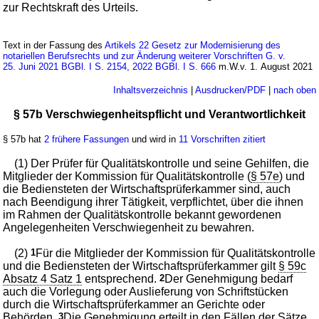
zur Rechtskraft des Urteils.
Text in der Fassung des
Artikels 22 Gesetz zur Modernisierung des
notariellen Berufsrechts und zur Änderung weiterer Vorschriften G. v.
25. Juni 2021 BGBl. I S. 2154, 2022 BGBl. I S. 666
m.W.v. 1. August 2021
Inhaltsverzeichnis
|
Ausdrucken/PDF
|
nach oben
§ 57b Verschwiegenheitspflicht und Verantwortlichkeit
§ 57b hat
2 frühere Fassungen
und wird in
11 Vorschriften zitiert
(1) Der Prüfer für Qualitätskontrolle und seine Gehilfen, die
Mitglieder der Kommission für Qualitätskontrolle (
§ 57e
) und
die Bediensteten der Wirtschaftsprüferkammer sind, auch
nach Beendigung ihrer Tätigkeit, verpflichtet, über die ihnen
im Rahmen der Qualitätskontrolle bekannt gewordenen
Angelegenheiten Verschwiegenheit zu bewahren.
(2)
1
Für die Mitglieder der Kommission für Qualitätskontrolle
und die Bediensteten der Wirtschaftsprüferkammer gilt
§ 59c
Absatz 4 Satz 1
entsprechend.
2
Der Genehmigung bedarf
auch die Vorlegung oder Auslieferung von Schriftstücken
durch die Wirtschaftsprüferkammer an Gerichte oder
Behörden.
3
Die Genehmigung erteilt in den Fällen der Sätze