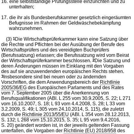
16.
eine selbstständige Prüfungsstelle einzurichten und zu
unterhalten;
17.
die ihr als Bundesberufskammer gesetzlich eingeräumten
Befugnisse im Rahmen der Geldwäschebekämpfung
wahrzunehmen.
(3)
1
Die Wirtschaftsprüferkammer kann eine Satzung über
die Rechte und Pflichten bei der Ausübung der Berufe des
Wirtschaftsprüfers und des vereidigten Buchprüfers
(Berufssatzung) erlassen; die Berufssatzung wird vom Beirat
der Wirtschaftsprüferkammer beschlossen.
2
Die Satzung und
deren Änderungen müssen im Einklang mit den Vorgaben
des auf sie anzuwendenden europäischen Rechts stehen.
3
Insbesondere sind bei neuen oder zu ändernden
Vorschriften, die dem Anwendungsbereich der
Richtlinie
2005/36/EG
des Europäischen Parlaments und des Rates
vom 7. September 2005 über die Anerkennung von
Berufsqualifikationen (ABl. L 255 vom 30.9.2005, S. 22; L 271
vom 16.10.2007, S. 18; L 93 vom 4.4.2008, S. 28; L 33 vom
3.2.2009, S. 49; L 305 vom 24.10.2014, S. 115), die zuletzt
durch die
Richtlinie 2013/55/EU
(ABl. L 354 vom 28.12.2013,
S. 132; L 268 vom 15.10.2015, S. 35; L 95 vom 9.4.2016,
S. 20) geändert worden ist, in der jeweils geltenden Fassung
unterfallen, die Vorgaben der
Richtlinie (EU) 2018/958
des