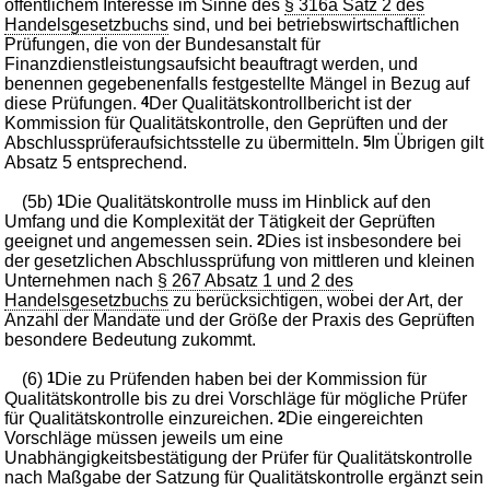
öffentlichem Interesse im Sinne des
§ 316a Satz 2 des
Handelsgesetzbuchs
sind, und bei betriebswirtschaftlichen
Prüfungen, die von der Bundesanstalt für
Finanzdienstleistungsaufsicht beauftragt werden, und
benennen gegebenenfalls festgestellte Mängel in Bezug auf
diese Prüfungen.
4
Der Qualitätskontrollbericht ist der
Kommission für Qualitätskontrolle, den Geprüften und der
Abschlussprüferaufsichtsstelle zu übermitteln.
5
Im Übrigen gilt
Absatz 5 entsprechend.
(5b)
1
Die Qualitätskontrolle muss im Hinblick auf den
Umfang und die Komplexität der Tätigkeit der Geprüften
geeignet und angemessen sein.
2
Dies ist insbesondere bei
der gesetzlichen Abschlussprüfung von mittleren und kleinen
Unternehmen nach
§ 267 Absatz 1 und 2 des
Handelsgesetzbuchs
zu berücksichtigen, wobei der Art, der
Anzahl der Mandate und der Größe der Praxis des Geprüften
besondere Bedeutung zukommt.
(6)
1
Die zu Prüfenden haben bei der Kommission für
Qualitätskontrolle bis zu drei Vorschläge für mögliche Prüfer
für Qualitätskontrolle einzureichen.
2
Die eingereichten
Vorschläge müssen jeweils um eine
Unabhängigkeitsbestätigung der Prüfer für Qualitätskontrolle
nach Maßgabe der Satzung für Qualitätskontrolle ergänzt sein