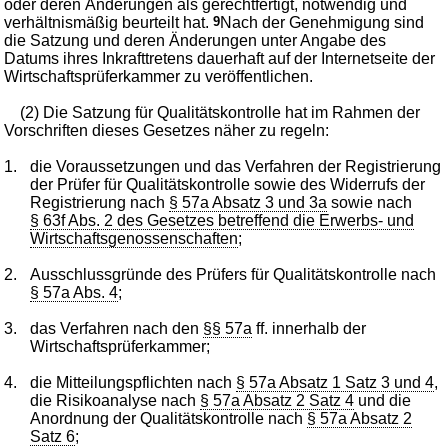
oder deren Änderungen als gerechtfertigt, notwendig und
verhältnismäßig beurteilt hat.
9
Nach der Genehmigung sind
die Satzung und deren Änderungen unter Angabe des
Datums ihres Inkrafttretens dauerhaft auf der Internetseite der
Wirtschaftsprüferkammer zu veröffentlichen.
(2) Die Satzung für Qualitätskontrolle hat im Rahmen der
Vorschriften dieses Gesetzes näher zu regeln:
1.
die Voraussetzungen und das Verfahren der Registrierung
der Prüfer für Qualitätskontrolle sowie des Widerrufs der
Registrierung nach
§ 57a Absatz 3 und 3a
sowie nach
§ 63f Abs. 2 des Gesetzes betreffend die Erwerbs- und
Wirtschaftsgenossenschaften
;
2.
Ausschlussgründe des Prüfers für Qualitätskontrolle nach
§ 57a Abs. 4
;
3.
das Verfahren nach den
§§ 57a
ff. innerhalb der
Wirtschaftsprüferkammer;
4.
die Mitteilungspflichten nach
§ 57a Absatz 1 Satz 3 und 4
,
die Risikoanalyse nach
§ 57a Absatz 2 Satz 4
und die
Anordnung der Qualitätskontrolle nach
§ 57a Absatz 2
Satz 6
;