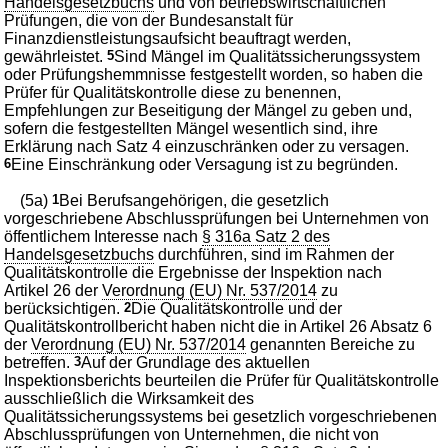
Handelsgesetzbuchs
und von betriebswirtschaftlichen
Prüfungen, die von der Bundesanstalt für
Finanzdienstleistungsaufsicht beauftragt werden,
gewährleistet.
5
Sind Mängel im Qualitätssicherungssystem
oder Prüfungshemmnisse festgestellt worden, so haben die
Prüfer für Qualitätskontrolle diese zu benennen,
Empfehlungen zur Beseitigung der Mängel zu geben und,
sofern die festgestellten Mängel wesentlich sind, ihre
Erklärung nach Satz 4 einzuschränken oder zu versagen.
6
Eine Einschränkung oder Versagung ist zu begründen.
(5a)
1
Bei Berufsangehörigen, die gesetzlich
vorgeschriebene Abschlussprüfungen bei Unternehmen von
öffentlichem Interesse nach
§ 316a Satz 2 des
Handelsgesetzbuchs
durchführen, sind im Rahmen der
Qualitätskontrolle die Ergebnisse der Inspektion nach
Artikel 26 der
Verordnung (EU) Nr. 537/2014
zu
berücksichtigen.
2
Die Qualitätskontrolle und der
Qualitätskontrollbericht haben nicht die in Artikel 26 Absatz 6
der
Verordnung (EU) Nr. 537/2014
genannten Bereiche zu
betreffen.
3
Auf der Grundlage des aktuellen
Inspektionsberichts beurteilen die Prüfer für Qualitätskontrolle
ausschließlich die Wirksamkeit des
Qualitätssicherungssystems bei gesetzlich vorgeschriebenen
Abschlussprüfungen von Unternehmen, die nicht von