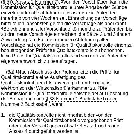
(
§ 57c Absatz 2 Nummer 7
).
3
Von den Vorschlägen kann die
Kommission für Qualitätskontrolle unter Angabe der Gründe
einzelne oder alle ablehnen; dies ist den zu Prüfenden
innerhalb von vier Wochen seit Einreichung der Vorschläge
mitzuteilen, ansonsten gelten die Vorschläge als anerkannt.
4
Bei Ablehnung aller Vorschläge können die zu Prüfenden bis
zu drei neue Vorschläge einreichen; die Sätze 2 und 3 finden
Anwendung.
5
Im Fall der erneuten Ablehnung aller
Vorschläge hat die Kommission für Qualitätskontrolle einen zu
beauftragenden Prüfer für Qualitätskontrolle zu benennen.
6
Die Prüfer für Qualitätskontrolle sind von den zu Prüfenden
eigenverantwortlich zu beauftragen.
(6a)
1
Nach Abschluss der Prüfung leiten die Prüfer für
Qualitätskontrolle eine Ausfertigung des
Qualitätskontrollberichts unverzüglich und möglichst
elektronisch der Wirtschaftsprüferkammer zu.
2
Die
Kommission für Qualitätskontrolle entscheidet auf Löschung
der Eintragung nach
§ 38 Nummer 1 Buchstabe h oder
Nummer 2 Buchstabe f
, wenn
1.
die Qualitätskontrolle nicht innerhalb der von der
Kommission für Qualitätskontrolle vorgegebenen Frist
oder unter Verstoß gegen Absatz 3 Satz 1 und 5 oder
Absatz 4 durchgeführt worden ist,