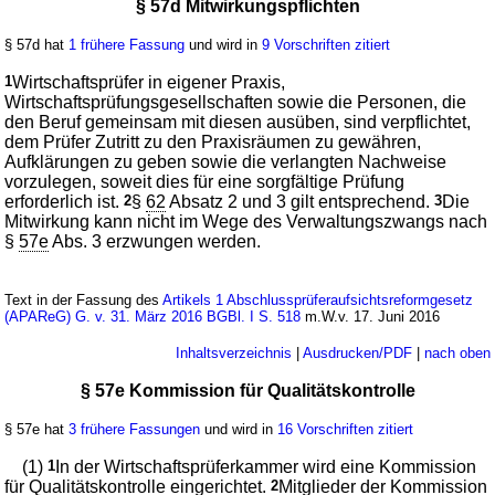
§ 57d Mitwirkungspflichten
§ 57d hat
1 frühere Fassung
und wird in
9 Vorschriften zitiert
1
Wirtschaftsprüfer in eigener Praxis,
Wirtschaftsprüfungsgesellschaften sowie die Personen, die
den Beruf gemeinsam mit diesen ausüben, sind verpflichtet,
dem Prüfer Zutritt zu den Praxisräumen zu gewähren,
Aufklärungen zu geben sowie die verlangten Nachweise
vorzulegen, soweit dies für eine sorgfältige Prüfung
erforderlich ist.
2
§
62
Absatz 2 und 3 gilt entsprechend.
3
Die
Mitwirkung kann nicht im Wege des Verwaltungszwangs nach
§
57e
Abs. 3 erzwungen werden.
Text in der Fassung des
Artikels 1 Abschlussprüferaufsichtsreformgesetz
(APAReG) G. v. 31. März 2016 BGBl. I S. 518
m.W.v. 17. Juni 2016
Inhaltsverzeichnis
|
Ausdrucken/PDF
|
nach oben
§ 57e Kommission für Qualitätskontrolle
§ 57e hat
3 frühere Fassungen
und wird in
16 Vorschriften zitiert
(1)
1
In der Wirtschaftsprüferkammer wird eine Kommission
für Qualitätskontrolle eingerichtet.
2
Mitglieder der Kommission