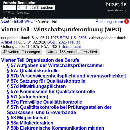
Vorschriftensuche
buzer.de
Normalansicht
§ / Art.
Gesetz
Volltextsuche
Start
>
Inhalt WPO
>
Vierter Teil
Änderungsalarm
Vierter Teil - Wirtschaftsprüferordnung (WPO)
nur in WPO
neugefasst durch B. v. 05.11.1975
BGBl. I S. 2803
; zuletzt geändert durch
Artikel 33
G. v. 04.02.2026
BGBl. 2026 I Nr. 33
Geltung ab 05.11.1975; FNA: 702-1
Berufsrecht
42 weitere Fassungen
|
wird in 153 Vorschriften zitiert
Vierter Teil Organisation des Berufs
§ 57 Aufgaben der Wirtschaftsprüferkammer
§ 57a Qualitätskontrolle
§ 57b Verschwiegenheitspflicht und Verantwortlichkeit
§ 57c Satzung für Qualitätskontrolle
§ 57d Mitwirkungspflichten
§ 57e Kommission für Qualitätskontrolle
§ 57f (aufgehoben)
§ 57g Freiwillige Qualitätskontrolle
§ 57h Qualitätskontrolle bei Prüfungsstellen der
Sparkassen- und Giroverbände
§ 58 Mitgliedschaft
§ 58a Mitgliederakten
§ 58b Elektronische Kommunikation mit den