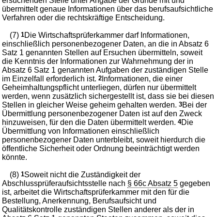
ersuchenden Stelle unter Angabe der Gründe mit und
übermittelt genaue Informationen über das berufsaufsichtliche
Verfahren oder die rechtskräftige Entscheidung.
(7)
1
Die Wirtschaftsprüferkammer darf Informationen,
einschließlich personenbezogener Daten, an die in Absatz 6
Satz 1 genannten Stellen auf Ersuchen übermitteln, soweit
die Kenntnis der Informationen zur Wahrnehmung der in
Absatz 6 Satz 1 genannten Aufgaben der zuständigen Stelle
im Einzelfall erforderlich ist.
2
Informationen, die einer
Geheimhaltungspflicht unterliegen, dürfen nur übermittelt
werden, wenn zusätzlich sichergestellt ist, dass sie bei diesen
Stellen in gleicher Weise geheim gehalten werden.
3
Bei der
Übermittlung personenbezogener Daten ist auf den Zweck
hinzuweisen, für den die Daten übermittelt werden.
4
Die
Übermittlung von Informationen einschließlich
personenbezogener Daten unterbleibt, soweit hierdurch die
öffentliche Sicherheit oder Ordnung beeinträchtigt werden
könnte.
(8)
1
Soweit nicht die Zuständigkeit der
Abschlussprüferaufsichtsstelle nach
§ 66c Absatz 5
gegeben
ist, arbeitet die Wirtschaftsprüferkammer mit den für die
Bestellung, Anerkennung, Berufsaufsicht und
Qualitätskontrolle zuständigen Stellen anderer als der in