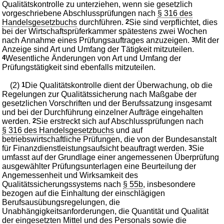
Qualitätskontrolle zu unterziehen, wenn sie gesetzlich
vorgeschriebene Abschlussprüfungen nach
§ 316 des
Handelsgesetzbuchs
durchführen.
2
Sie sind verpflichtet, dies
bei der Wirtschaftsprüferkammer spätestens zwei Wochen
nach Annahme eines Prüfungsauftrages anzuzeigen.
3
Mit der
Anzeige sind Art und Umfang der Tätigkeit mitzuteilen.
4
Wesentliche Änderungen von Art und Umfang der
Prüfungstätigkeit sind ebenfalls mitzuteilen.
(2)
1
Die Qualitätskontrolle dient der Überwachung, ob die
Regelungen zur Qualitätssicherung nach Maßgabe der
gesetzlichen Vorschriften und der Berufssatzung insgesamt
und bei der Durchführung einzelner Aufträge eingehalten
werden.
2
Sie erstreckt sich auf Abschlussprüfungen nach
§ 316 des Handelsgesetzbuchs
und auf
betriebswirtschaftliche Prüfungen, die von der Bundesanstalt
für Finanzdienstleistungsaufsicht beauftragt werden.
3
Sie
umfasst auf der Grundlage einer angemessenen Überprüfung
ausgewählter Prüfungsunterlagen eine Beurteilung der
Angemessenheit und Wirksamkeit des
Qualitätssicherungssystems nach
§ 55b
, insbesondere
bezogen auf die Einhaltung der einschlägigen
Berufsausübungsregelungen, die
Unabhängigkeitsanforderungen, die Quantität und Qualität
der eingesetzten Mittel und des Personals sowie die