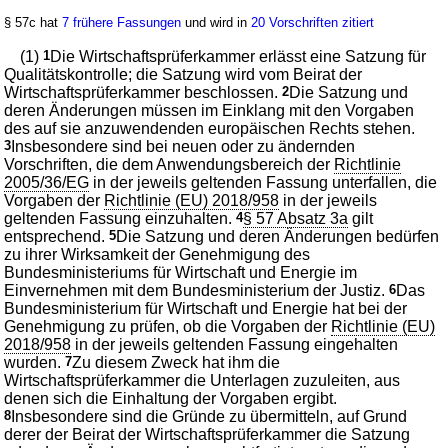
§ 57c hat
7 frühere Fassungen
und wird in
20 Vorschriften zitiert
(1)
1
Die Wirtschaftsprüferkammer erlässt eine Satzung für
Qualitätskontrolle; die Satzung wird vom Beirat der
Wirtschaftsprüferkammer beschlossen.
2
Die Satzung und
deren Änderungen müssen im Einklang mit den Vorgaben
des auf sie anzuwendenden europäischen Rechts stehen.
3
Insbesondere sind bei neuen oder zu ändernden
Vorschriften, die dem Anwendungsbereich der
Richtlinie
2005/36/EG
in der jeweils geltenden Fassung unterfallen, die
Vorgaben der
Richtlinie (EU) 2018/958
in der jeweils
geltenden Fassung einzuhalten.
4
§ 57 Absatz 3a
gilt
entsprechend.
5
Die Satzung und deren Änderungen bedürfen
zu ihrer Wirksamkeit der Genehmigung des
Bundesministeriums für Wirtschaft und Energie im
Einvernehmen mit dem Bundesministerium der Justiz.
6
Das
Bundesministerium für Wirtschaft und Energie hat bei der
Genehmigung zu prüfen, ob die Vorgaben der
Richtlinie (EU)
2018/958
in der jeweils geltenden Fassung eingehalten
wurden.
7
Zu diesem Zweck hat ihm die
Wirtschaftsprüferkammer die Unterlagen zuzuleiten, aus
denen sich die Einhaltung der Vorgaben ergibt.
8
Insbesondere sind die Gründe zu übermitteln, auf Grund
derer der Beirat der Wirtschaftsprüferkammer die Satzung