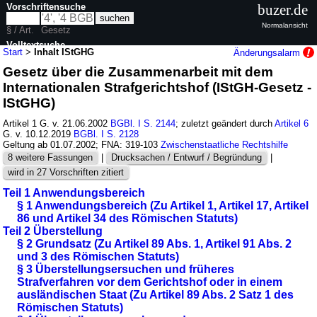
Vorschriftensuche
buzer.de
Normalansicht
§ / Art.
Gesetz
Volltextsuche
Start
>
Inhalt IStGHG
Änderungsalarm
Gesetz über die Zusammenarbeit mit dem
nur in IStGHG
Internationalen Strafgerichtshof (IStGH-Gesetz -
IStGHG)
Artikel 1 G. v. 21.06.2002
BGBl. I S. 2144
; zuletzt geändert durch
Artikel 6
G. v. 10.12.2019
BGBl. I S. 2128
Geltung ab 01.07.2002; FNA: 319-103
Zwischenstaatliche Rechtshilfe
8 weitere Fassungen
|
Drucksachen / Entwurf / Begründung
|
wird in 27 Vorschriften zitiert
Teil 1 Anwendungsbereich
§ 1 Anwendungsbereich (Zu Artikel 1, Artikel 17, Artikel
86 und Artikel 34 des Römischen Statuts)
Teil 2 Überstellung
§ 2 Grundsatz (Zu Artikel 89 Abs. 1, Artikel 91 Abs. 2
und 3 des Römischen Statuts)
§ 3 Überstellungsersuchen und früheres
Strafverfahren vor dem Gerichtshof oder in einem
ausländischen Staat (Zu Artikel 89 Abs. 2 Satz 1 des
Römischen Statuts)