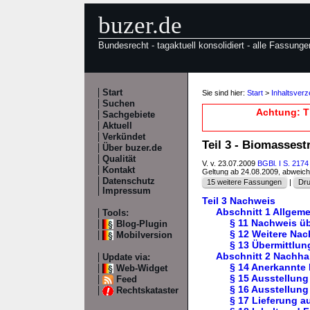
buzer.de
Bundesrecht - tagaktuell konsolidiert - alle Fassunge
Start
Sie sind hier:
Start
>
Inhaltsver
Suchen
Achtung: T
Sachgebiete
Aktuell
Verkündet
Teil 3 - Biomasses
Über buzer.de
Qualität
V. v. 23.07.2009
BGBl. I S. 2174
Kontakt
Geltung ab 24.08.2009, abweic
Datenschutz
15 weitere Fassungen
|
Dru
Impressum
Teil 3 Nachweis
Abschnitt 1 Allge
Tools:
§ 11 Nachweis üb
Blog-Plugin
§ 12 Weitere Na
Mobilversion
§ 13 Übermittlun
Abschnitt 2 Nachha
Update via:
§ 14 Anerkannte
Web-Widget
§ 15 Ausstellun
Feed
§ 16 Ausstellun
Rechtskataster
§ 17 Lieferung 