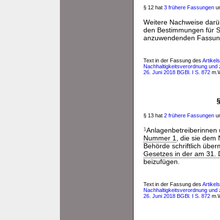
§ 12 hat
3 frühere Fassungen
un
Weitere Nachweise darü
den Bestimmungen für 
anzuwendenden Fassung 
Text in der Fassung des
Artikel
Nachhaltigkeitsverordnung und
26. Juni 2018 BGBl. I S. 872
m.W
§
§ 13 hat
2 frühere Fassungen
un
1
Anlagenbetreiberinnen
Nummer 1
, die sie dem
Behörde schriftlich über
Gesetzes in der am 31.
beizufügen.
Text in der Fassung des
Artikel
Nachhaltigkeitsverordnung und
26. Juni 2018 BGBl. I S. 872
m.W