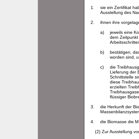
1.
sie ein Zertifikat 
Ausstellung des Nac
2.
ihnen ihre vorgelage
a)
jeweils eine Ko
dem Zeitpunkt 
Arbeitsschritt
b)
bestätigen, d
worden sind, 
c)
die Treibhausg
Lieferung der 
Schnittstelle 
diese Treibha
erzielten Tre
Treibhausgase
flüssiger Biob
3.
die Herkunft der Bi
Massenbilanzsystem
4.
die Biomasse die 
(2) Zur Ausstellung vo