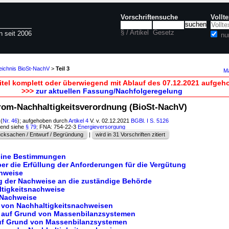
Vorschriftensuche
Vollt
§ / Artikel
Gesetz
n seit 2006
nu
zeichnis BioSt-NachV
>
Teil 3
Ma
itel komplett oder überwiegend mit Ablauf des 07.12.2021 aufgeh
>>>
zur aktuellen Fassung/Nachfolgeregelung
trom-Nachhaltigkeitsverordnung (BioSt-NachV)
(
Nr. 46
); aufgehoben durch
Artikel 4
V. v. 02.12.2021
BGBl. I S. 5126
hend siehe
§ 79
; FNA: 754-22-3
Energieversorgung
cksachen / Entwurf / Begründung
|
wird in 31 Vorschriften zitiert
meine Bestimmungen
er die Erfüllung der Anforderungen für die Vergütung
chweise
g der Nachweise an die zuständige Behörde
ltigkeitsnachweise
 Nachweise
g von Nachhaltigkeitsnachweisen
g auf Grund von Massenbilanzsystemen
auf Grund von Massenbilanzsystemen