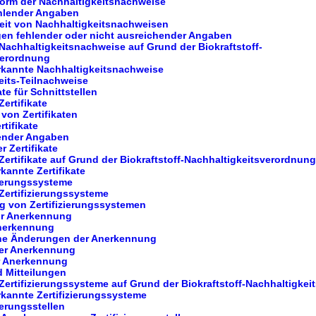
Form der Nachhaltigkeitsnachweise
ehlender Angaben
eit von Nachhaltigkeitsnachweisen
gen fehlender oder nicht ausreichender Angaben
Nachhaltigkeitsnachweise auf Grund der Biokraftstoff-
verordnung
rkannte Nachhaltigkeitsnachweise
eits-Teilnachweise
ate für Schnittstellen
ertifikate
 von Zertifikaten
rtifikate
lender Angaben
r Zertifikate
Zertifikate auf Grund der Biokraftstoff-Nachhaltigkeitsverordnung
kannte Zertifikate
zierungssysteme
Zertifizierungssysteme
g von Zertifizierungssystemen
zur Anerkennung
Anerkennung
che Änderungen der Anerkennung
der Anerkennung
er Anerkennung
d Mitteilungen
Zertifizierungssysteme auf Grund der Biokraftstoff-Nachhaltigke
rkannte Zertifizierungssysteme
ierungsstellen