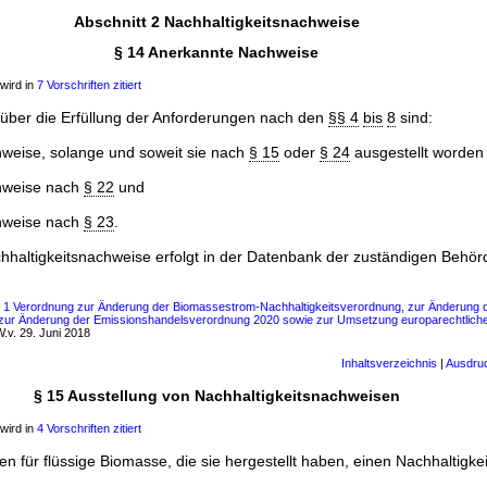
Abschnitt 2 Nachhaltigkeitsnachweise
§ 14 Anerkannte Nachweise
wird in
7 Vorschriften zitiert
über die Erfüllung der Anforderungen nach den
§§ 4
bis
8
sind:
hweise, solange und soweit sie nach
§ 15
oder
§ 24
ausgestellt worden 
chweise nach
§ 22
und
chweise nach
§ 23
.
chhaltigkeitsnachweise erfolgt in der Datenbank der zuständigen Behör
s 1 Verordnung zur Änderung der Biomassestrom-Nachhaltigkeitsverordnung, zur Änderung de
 zur Änderung der Emissionshandelsverordnung 2020 sowie zur Umsetzung europarechtlicher
.v. 29. Juni 2018
Inhaltsverzeichnis
|
Ausdru
§ 15 Ausstellung von Nachhaltigkeitsnachweisen
wird in
4 Vorschriften zitiert
nen für flüssige Biomasse, die sie hergestellt haben, einen Nachhaltigk