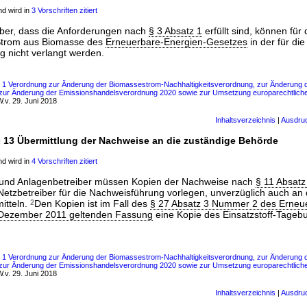
d wird in
3 Vorschriften zitiert
ber, dass die Anforderungen nach
§ 3 Absatz 1
erfüllt sind, können für
Strom aus Biomasse des
Erneuerbare-Energien-Gesetzes
in der für die
nicht verlangt werden.
s 1 Verordnung zur Änderung der Biomassestrom-Nachhaltigkeitsverordnung, zur Änderung de
 zur Änderung der Emissionshandelsverordnung 2020 sowie zur Umsetzung europarechtlicher
.v. 29. Juni 2018
Inhaltsverzeichnis
|
Ausdru
 13 Übermittlung der Nachweise an die zuständige Behörde
d wird in
4 Vorschriften zitiert
 und Anlagenbetreiber müssen Kopien der Nachweise nach
§ 11 Absatz
 Netzbetreiber für die Nachweisführung vorlegen, unverzüglich auch an 
mitteln.
2
Den Kopien ist im Fall des
§ 27 Absatz 3 Nummer 2 des Erneu
 Dezember 2011 geltenden Fassung
eine Kopie des Einsatzstoff-Tageb
s 1 Verordnung zur Änderung der Biomassestrom-Nachhaltigkeitsverordnung, zur Änderung de
 zur Änderung der Emissionshandelsverordnung 2020 sowie zur Umsetzung europarechtlicher
.v. 29. Juni 2018
Inhaltsverzeichnis
|
Ausdru