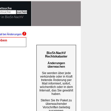
extsuche
r in BioSt-NachV
il bei Änderungen
oben
BioSt-NachV
Rechtskataster
Änderungen
überwachen
Sie werden über jede
verkündete oder in Kraft
tretende Änderung per
Mail informiert, sofort,
wöchentlich oder in dem
Intervall, das Sie gewählt
haben.
Stellen Sie Ihr Paket zu
überwachender
Vorschriften beliebig
zusammen.