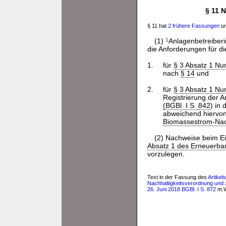
§ 11 
§ 11 hat
2 frühere Fassungen
un
(1)
1
Anlagenbetreiber
die Anforderungen für d
1.
für
§ 3 Absatz 1 N
nach
§ 14
und
2.
für
§ 3 Absatz 1 N
Registrierung der
(BGBl. I S. 842
) in
abweichend hiervon
Biomassestrom-Nac
(2) Nachweise beim Ei
Absatz 1 des Erneuerba
vorzulegen.
Text in der Fassung des
Artikel
Nachhaltigkeitsverordnung und
26. Juni 2018 BGBl. I S. 872
m.W