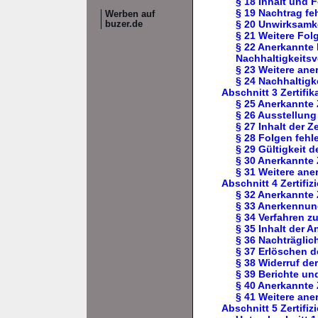
§ 18 Inhalt und 
§ 19 Nachtrag f
Werben auf
§ 20 Unwirksamk
buzer.de
§ 21 Weitere Fol
§ 22 Anerkannte 
Nachhaltigkeits
§ 23 Weitere ane
§ 24 Nachhaltigk
Abschnitt 3 Zertifik
§ 25 Anerkannte Z
§ 26 Ausstellung
§ 27 Inhalt der Ze
§ 28 Folgen feh
§ 29 Gültigkeit de
§ 30 Anerkannte 
§ 31 Weitere aner
Abschnitt 4 Zertifi
§ 32 Anerkannte 
§ 33 Anerkennun
§ 34 Verfahren 
§ 35 Inhalt der 
§ 36 Nachträgli
§ 37 Erlöschen 
§ 38 Widerruf d
§ 39 Berichte un
§ 40 Anerkannte 
§ 41 Weitere ane
Abschnitt 5 Zertifiz