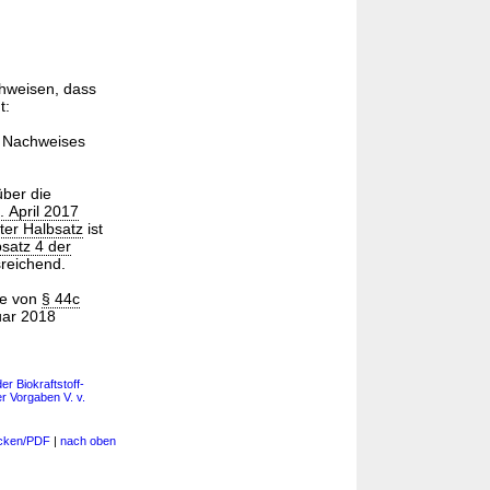
hweisen, dass
t:
s Nachweises
über die
. April 2017
ter Halbsatz
ist
satz 4 der
reichend.
ne von
§ 44c
uar 2018
r Biokraftstoff-
 Vorgaben V. v.
cken/PDF
|
nach oben