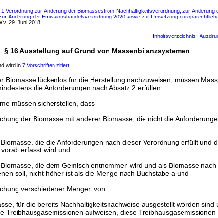
s 1 Verordnung zur Änderung der Biomassestrom-Nachhaltigkeitsverordnung, zur Änderung de
 zur Änderung der Emissionshandelsverordnung 2020 sowie zur Umsetzung europarechtlicher
.v. 29. Juni 2018
Inhaltsverzeichnis
|
Ausdru
§ 16 Ausstellung auf Grund von Massenbilanzsystemen
d wird in
7 Vorschriften zitiert
er Biomasse lückenlos für die Herstellung nachzuweisen, müssen Mas
indestens die Anforderungen nach Absatz 2 erfüllen.
me müssen sicherstellen, dass
schung der Biomasse mit anderer Biomasse, die nicht die Anforderunge
Biomasse, die die Anforderungen nach dieser Verordnung erfüllt und
 vorab erfasst wird und
 Biomasse, die dem Gemisch entnommen wird und als Biomasse nach 
nen soll, nicht höher ist als die Menge nach Buchstabe a und
ischung verschiedener Mengen von
asse, für die bereits Nachhaltigkeitsnachweise ausgestellt worden sind 
he Treibhausgasemissionen aufweisen, diese Treibhausgasemissionen n