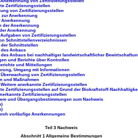
 Anerkennung von Zertifizierungsstellen
e Zertifizierungsstellen
ung von Zertifizierungsstellen
n zur Anerkennung
er Anerkennung
en der Anerkennung
 der Anerkennung
 Aufgaben von Zertifizierungsstellen
on Schnittstellenverzeichnissen
 der Schnittstellen
e des Anbaus
e des Anbaus bei nachhaltiger landwirtschaftlicher Bewirtschaftu
ngen und Berichte über Kontrollen
Berichte und Mitteilungen
hrung, Umgang mit Informationen
 Überwachung von Zertifizierungsstellen
len und Maßnahmen
 Weitere anerkannte Zertifizierungsstellen
te Zertifizierungsstellen auf Grund der Biokraftstoff-Nachhaltigk
nerkannte Zertifizierungsstellen
dere und Übergangsbestimmungen zum Nachweis
n)
n)
urch vorläufige Anerkennungen
Teil 3 Nachweis
Abschnitt 1 Allgemeine Bestimmungen