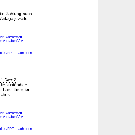
 die Zahlung nach
 Anlage jeweils
r Biokraftstoff-
 Vorgaben V. v.
cken/PDF
|
nach oben
 1 Satz 2
die zuständige
erbare-Energien-
uches
r Biokraftstoff-
 Vorgaben V. v.
cken/PDF
|
nach oben