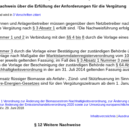
Nachweis über die Erfüllung der Anforderungen für die Vergütung
d wird in
3 Vorschriften zitiert
innen und Anlagenbetreiber müssen gegenüber dem Netzbetreiber nac
ie Vergütung nach
§ 3 Absatz 1
erfüllt sind.
2
Die Nachweisführung erfolg
ummer 1 und 2
in Verbindung mit den
§§ 4
bis
8
durch die Vorlage eine
ummer 3
durch die Vorlage einer Bestätigung der zuständigen Behörde 
 Anlage nach Maßgabe der
Marktstammdatenregisterverordnung
vom
10
 der jeweils geltenden Fassung; im Fall des
§ 3 Absatz 1 Nummer 3 zwei
 die Vorlage der Bescheinigung der zuständigen Behörde nach
§ 64 Ab
hhaltigkeitsverordnung
in der am 31. Juli 2014 geltenden Fassung aus
nsatz flüssiger Biomasse als Anfahr-, Zünd- und Stützfeuerung im Sin
re-Energien-Gesetzes
sind für den Vergütungszeitraum ab dem 1. Jan
s 1 Verordnung zur Änderung der Biomassestrom-Nachhaltigkeitsverordnung, zur Änderung de
 zur Änderung der Emissionshandelsverordnung 2020 sowie zur Umsetzung europarechtlicher
.v. 29. Juni 2018
Inhaltsverzeichnis
|
Ausdru
§ 12 Weitere Nachweise