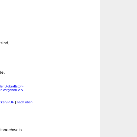
sind,
de.
r Biokraftstoff-
 Vorgaben V. v.
cken/PDF
|
nach oben
eitsnachweis