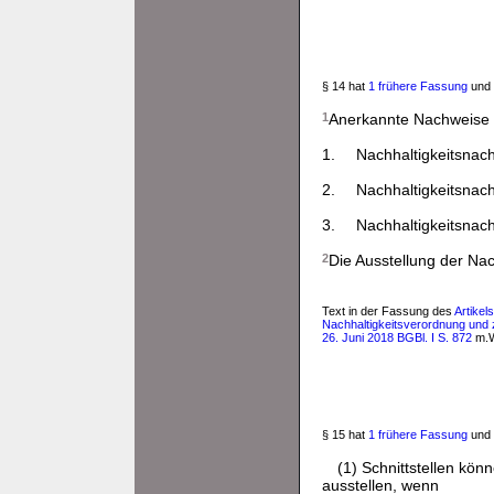
§ 14 hat
1 frühere Fassung
und 
1
Anerkannte Nachweise 
1.
Nachhaltigkeitsnac
2.
Nachhaltigkeitsna
3.
Nachhaltigkeitsna
2
Die Ausstellung der Na
Text in der Fassung des
Artikel
Nachhaltigkeitsverordnung und
26. Juni 2018 BGBl. I S. 872
m.W
§ 15 hat
1 frühere Fassung
und 
(1) Schnittstellen kön
ausstellen, wenn