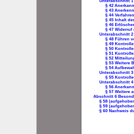
Unterabschnitt 1
§ 42 Anerkannt
§ 43 Anerkenn
§ 44 Verfahre
§ 45 Inhalt d
§ 46 Erlösch
§ 47 Widerruf
Unterabschnitt 2
§ 48 Führen v
§ 49 Kontrolle
§ 50 Kontroll
§ 51 Kontroll
§ 52 Mitteilu
§ 53 Weitere 
§ 54 Aufbewa
Unterabschnitt 3
§ 55 Kontrol
Unterabschnitt 4
§ 56 Anerkann
§ 57 Weitere a
Abschnitt 6 Beson
§ 58 (aufgehobe
§ 59 (aufgehobe
§ 60 Nachweis d