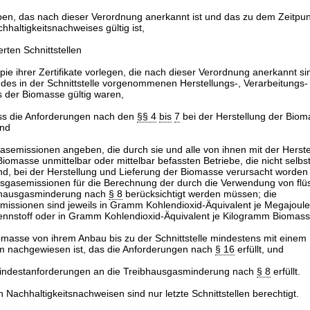
haben, das nach dieser Verordnung anerkannt ist und das zu dem Zeitpun
hhaltigkeitsnachweises gültig ist,
rten Schnittstellen
pie ihrer Zertifikate vorlegen, die nach dieser Verordnung anerkannt si
des in der Schnittstelle vorgenommenen Herstellungs-, Verarbeitungs-
es der Biomasse gültig waren,
ass die Anforderungen nach den
§§ 4
bis
7
bei der Herstellung der Bioma
und
asemissionen angeben, die durch sie und alle von ihnen mit der Herst
Biomasse unmittelbar oder mittelbar befassten Betriebe, die nicht selbs
sind, bei der Herstellung und Lieferung der Biomasse verursacht worden 
usgasemissionen für die Berechnung der durch die Verwendung von flü
ibhausgasminderung nach
§ 8
berücksichtigt werden müssen; die
missionen sind jeweils in Gramm Kohlendioxid-Äquivalent je Megajoul
rennstoff oder in Gramm Kohlendioxid-Äquivalent je Kilogramm Biomas
omasse von ihrem Anbau bis zu der Schnittstelle mindestens mit einem
 nachgewiesen ist, das die Anforderungen nach
§ 16
erfüllt, und
Mindestanforderungen an die Treibhausgasminderung nach
§ 8
erfüllt.
n Nachhaltigkeitsnachweisen sind nur letzte Schnittstellen berechtigt.