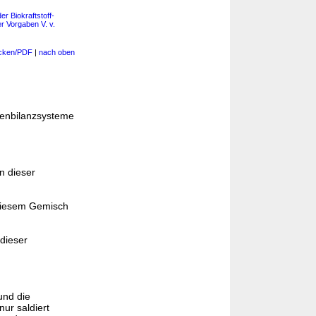
r Biokraftstoff-
 Vorgaben V. v.
cken/PDF
|
nach oben
senbilanzsysteme
n dieser
 diesem Gemisch
dieser
und die
ur saldiert