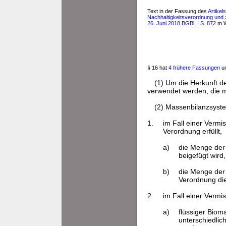
Text in der Fassung des
Artikel
Nachhaltigkeitsverordnung und
26. Juni 2018 BGBl. I S. 872
m.W
§ 16 hat
4 frühere Fassungen
un
(1) Um die Herkunft d
verwendet werden, die m
(2) Massenbilanzsyste
1.
im Fall einer Vermi
Verordnung erfüllt,
a)
die Menge der 
beigefügt wird,
b)
die Menge der
Verordnung die
2.
im Fall einer Verm
a)
flüssiger Biom
unterschiedlic