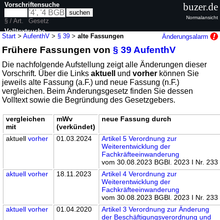
Vorschriftensuche
buzer.de
Normalansicht
§ / Art.
Gesetz
Volltextsuche
Start
>
AufenthV
>
§ 39
>
alte Fassungen
Änderungsalarm
Frühere Fassungen von
§ 39 AufenthV
nur in AufenthV
Die nachfolgende Aufstellung zeigt alle Änderungen dieser
Vorschrift. Über die Links
aktuell
und
vorher
können Sie
jeweils alte Fassung (a.F.) und neue Fassung (n.F.)
vergleichen. Beim Änderungsgesetz finden Sie dessen
Volltext sowie die Begründung des Gesetzgebers.
vergleichen
mWv
neue Fassung durch
mit
(verkündet)
aktuell
vorher
01.03.2024
Artikel 5 Verordnung zur
Weiterentwicklung der
Fachkräfteeinwanderung
vom 30.08.2023 BGBl. 2023 I Nr. 233
aktuell
vorher
18.11.2023
Artikel 4 Verordnung zur
Weiterentwicklung der
Fachkräfteeinwanderung
vom 30.08.2023 BGBl. 2023 I Nr. 233
aktuell
vorher
01.04.2020
Artikel 3 Verordnung zur Änderung
der Beschäftigungsverordnung und