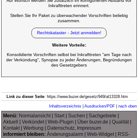
Auf Wunsch werden Sie zusätzlich im konfigurierten Abstand vor
Inkrafttreten erinnert.
Stellen Sie Ihr Paket zu überwachender Vorschriften beliebig
zusammen.
Rechtskataster - Jetzt anmelden!
Weitere Vorteile:
Konsolidierte Vorschriften selbst bei Inkrafttreten "am Tage nach
der Verkündung", Synopse zu jeder Änderungen, Begründungen
des Gesetzgebers
Link zu dieser Seite
: https://www.buzer.de/gesetz/949/al13328.htm
Inhaltsverzeichnis
|
Ausdrucken/PDF
|
nach oben
Menü:
Normalansicht
|
Start
|
Suchen
|
Sachgebiete
|
Aktuell
|
Verkündet
|
Web-Plugin
|
Über buzer.de
|
Qualität
|
Kontakt
|
Werbung
|
Datenschutz, Impressum
informiert bleiben:
Änderungsalarm
|
Web-Widget
|
RSS-