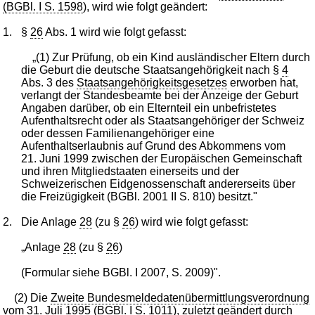
(BGBl. I S. 1598
), wird wie folgt geändert:
1.
§
26
Abs. 1 wird wie folgt gefasst:
„(1) Zur Prüfung, ob ein Kind ausländischer Eltern durch
die Geburt die deutsche Staatsangehörigkeit nach §
4
Abs. 3 des
Staatsangehörigkeitsgesetzes
erworben hat,
verlangt der Standesbeamte bei der Anzeige der Geburt
Angaben darüber, ob ein Elternteil ein unbefristetes
Aufenthaltsrecht oder als Staatsangehöriger der Schweiz
oder dessen Familienangehöriger eine
Aufenthaltserlaubnis auf Grund des Abkommens vom
21. Juni 1999 zwischen der Europäischen Gemeinschaft
und ihren Mitgliedstaaten einerseits und der
Schweizerischen Eidgenossenschaft andererseits über
die Freizügigkeit (BGBl. 2001 II S. 810) besitzt."
2.
Die Anlage
28
(zu §
26
) wird wie folgt gefasst:
„Anlage
28
(zu §
26
)
(Formular siehe BGBl. I 2007, S. 2009)".
(2) Die
Zweite Bundesmeldedatenübermittlungsverordnung
vom
31. Juli 1995 (BGBl. I S. 1011
), zuletzt geändert durch