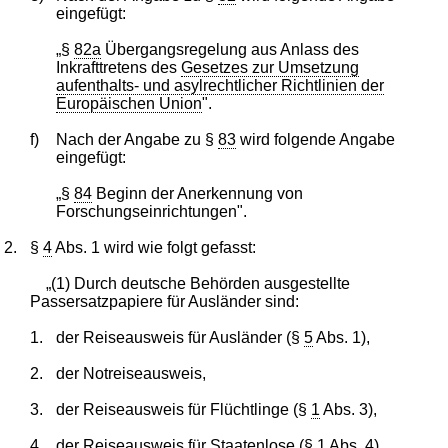
eingefügt:
„§
82a
Übergangsregelung aus Anlass des
Inkrafttretens des
Gesetzes zur Umsetzung
aufenthalts- und asylrechtlicher Richtlinien der
Europäischen Union
".
f)
Nach der Angabe zu §
83
wird folgende Angabe
eingefügt:
„§
84
Beginn der Anerkennung von
Forschungseinrichtungen".
2.
§
4
Abs. 1 wird wie folgt gefasst:
„(1) Durch deutsche Behörden ausgestellte
Passersatzpapiere für Ausländer sind:
1.
der Reiseausweis für Ausländer (§
5
Abs. 1),
2.
der Notreiseausweis,
3.
der Reiseausweis für Flüchtlinge (§
1
Abs. 3),
4.
der Reiseausweis für Staatenlose (§
1
Abs. 4),