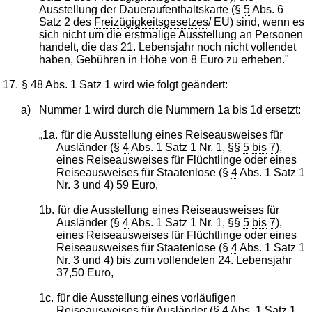
Ausstellung der Daueraufenthaltskarte (§
5
Abs. 6
Satz 2 des
Freizügigkeitsgesetzes
/ EU) sind, wenn es
sich nicht um die erstmalige Ausstellung an Personen
handelt, die das 21. Lebensjahr noch nicht vollendet
haben, Gebühren in Höhe von 8 Euro zu erheben."
17.
§
48
Abs. 1 Satz 1 wird wie folgt geändert:
a)
Nummer 1 wird durch die Nummern 1a bis 1d ersetzt:
„1a.
für die Ausstellung eines Reiseausweises für
Ausländer (§
4
Abs. 1 Satz 1 Nr. 1, §§
5
bis
7
),
eines Reiseausweises für Flüchtlinge oder eines
Reiseausweises für Staatenlose (§
4
Abs. 1 Satz 1
Nr. 3 und 4) 59 Euro,
1b.
für die Ausstellung eines Reiseausweises für
Ausländer (§
4
Abs. 1 Satz 1 Nr. 1, §§
5
bis
7
),
eines Reiseausweises für Flüchtlinge oder eines
Reiseausweises für Staatenlose (§
4
Abs. 1 Satz 1
Nr. 3 und 4) bis zum vollendeten 24. Lebensjahr
37,50 Euro,
1c.
für die Ausstellung eines vorläufigen
Reiseausweises für Ausländer (§
4
Abs. 1 Satz 1