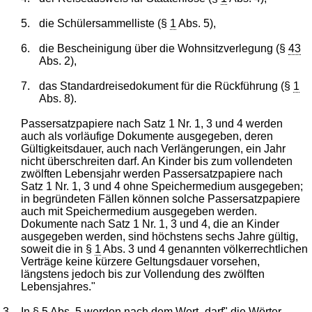
5.
die Schülersammelliste (§
1
Abs. 5),
6.
die Bescheinigung über die Wohnsitzverlegung (§
43
Abs. 2),
7.
das Standardreisedokument für die Rückführung (§
1
Abs. 8).
Passersatzpapiere nach Satz 1 Nr. 1, 3 und 4 werden
auch als vorläufige Dokumente ausgegeben, deren
Gültigkeitsdauer, auch nach Verlängerungen, ein Jahr
nicht überschreiten darf. An Kinder bis zum vollendeten
zwölften Lebensjahr werden Passersatzpapiere nach
Satz 1 Nr. 1, 3 und 4 ohne Speichermedium ausgegeben;
in begründeten Fällen können solche Passersatzpapiere
auch mit Speichermedium ausgegeben werden.
Dokumente nach Satz 1 Nr. 1, 3 und 4, die an Kinder
ausgegeben werden, sind höchstens sechs Jahre gültig,
soweit die in §
1
Abs. 3 und 4 genannten völkerrechtlichen
Verträge keine kürzere Geltungsdauer vorsehen,
längstens jedoch bis zur Vollendung des zwölften
Lebensjahres."
3.
In §
5
Abs. 5 werden nach dem Wort „darf" die Wörter „,