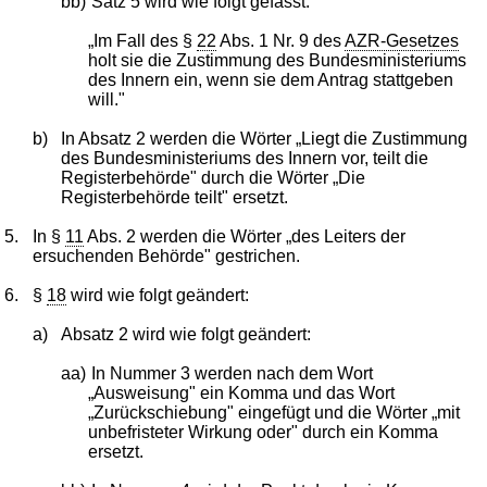
bb)
Satz 5 wird wie folgt gefasst:
„Im Fall des §
22
Abs. 1 Nr. 9 des
AZR-Gesetzes
holt sie die Zustimmung des Bundesministeriums
des Innern ein, wenn sie dem Antrag stattgeben
will."
b)
In Absatz 2 werden die Wörter „Liegt die Zustimmung
des Bundesministeriums des Innern vor, teilt die
Registerbehörde" durch die Wörter „Die
Registerbehörde teilt" ersetzt.
5.
In §
11
Abs. 2 werden die Wörter „des Leiters der
ersuchenden Behörde" gestrichen.
6.
§
18
wird wie folgt geändert:
a)
Absatz 2 wird wie folgt geändert:
aa)
In Nummer 3 werden nach dem Wort
„Ausweisung" ein Komma und das Wort
„Zurückschiebung" eingefügt und die Wörter „mit
unbefristeter Wirkung oder" durch ein Komma
ersetzt.