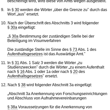
bescheinigt wird, wird diese von Amts wegen ausgestellt."
9.
In §
30
werden die Wörter „über die Grenze zu" durch das
Wort „aus" ersetzt.
10.
Nach der Überschrift des Abschnitts 3 wird folgender
§
30a
eingefügt:
„§
30a
Bestimmung der zuständigen Stelle bei der
Beteiligung im Visumverfahren
Die zuständige Stelle im Sinne des §
73
Abs. 1 des
Aufenthaltsgesetzes
ist das Auswärtige Amt."
11.
In §
31
Abs. 1 Satz 3 werden die Wörter „zu
Studienzwecken" durch die Wörter „zu einem Aufenthalt
nach §
16
Abs. 1 oder 1a oder nach §
20
des
Aufenthaltsgesetzes
" ersetzt.
12.
Nach §
38
wird folgender Abschnitt 3a eingefügt:
„Abschnitt 3a Anerkennung von Forschungseinrichtungen
und Abschluss von Aufnahmevereinbarungen
§
38a
Voraussetzungen für die Anerkennung von