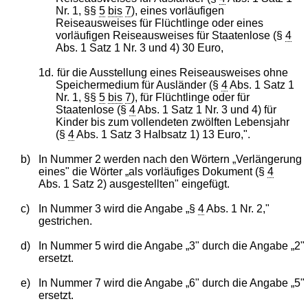
Nr. 1, §§
5
bis
7
), eines vorläufigen
Reiseausweises für Flüchtlinge oder eines
vorläufigen Reiseausweises für Staatenlose (§
4
Abs. 1 Satz 1 Nr. 3 und 4) 30 Euro,
1d.
für die Ausstellung eines Reiseausweises ohne
Speichermedium für Ausländer (§
4
Abs. 1 Satz 1
Nr. 1, §§
5
bis
7
), für Flüchtlinge oder für
Staatenlose (§
4
Abs. 1 Satz 1 Nr. 3 und 4) für
Kinder bis zum vollendeten zwölften Lebensjahr
(§
4
Abs. 1 Satz 3 Halbsatz 1) 13 Euro,".
b)
In Nummer 2 werden nach den Wörtern „Verlängerung
eines" die Wörter „als vorläufiges Dokument (§
4
Abs. 1 Satz 2) ausgestellten" eingefügt.
c)
In Nummer 3 wird die Angabe „§
4
Abs. 1 Nr. 2,"
gestrichen.
d)
In Nummer 5 wird die Angabe „3" durch die Angabe „2"
ersetzt.
e)
In Nummer 7 wird die Angabe „6" durch die Angabe „5"
ersetzt.