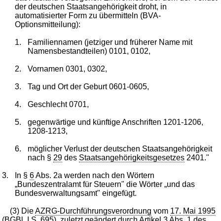
der deutschen Staatsangehörigkeit droht, in
automatisierter Form zu übermitteln (BVA-
Optionsmitteilung):
1.
Familiennamen (jetziger und früherer Name mit
Namensbestandteilen) 0101, 0102,
2.
Vornamen 0301, 0302,
3.
Tag und Ort der Geburt 0601-0605,
4.
Geschlecht 0701,
5.
gegenwärtige und künftige Anschriften 1201-1206,
1208-1213,
6.
möglicher Verlust der deutschen Staatsangehörigkeit
nach §
29
des
Staatsangehörigkeitsgesetzes
2401."
3.
In §
6
Abs. 2a werden nach den Wörtern
„Bundeszentralamt für Steuern" die Wörter „und das
Bundesverwaltungsamt" eingefügt.
(3) Die
AZRG-Durchführungsverordnung
vom
17. Mai 1995
(BGBl. I S. 695
), zuletzt geändert durch Artikel
3
Abs. 1 des