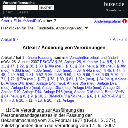
Vorschriftensuche
buzer.de
Normalansicht
§ / Art.
Gesetz
Volltextsuche
Start
>
EUAufhAsylRUG
>
Art. 7
Änderungsalarm
Hier klicken für
Titel, Fundstelle, Änderungen
etc.
nur in EUAufhAsylRUG
Artikel 7 - Gesetz zur Umsetzung aufenthalts-
←
→
Artikel 6
Artikel 8
und asylrechtlicher Richtlinien der
Artikel 7 Änderung von Verordnungen
Europäischen Union (EUAufhAsylRUG
k.a.Abk.
)
G. v. 19.08.2007
BGBl. I S. 1970
, 2008 I S. 992
Artikel 7 hat
1 frühere Fassung
, wird in
6 Vorschriften zitiert
und ändert
Geltung ab 28.08.2007, abweichend siehe
Artikel 10
mWv. 28. August 2007
PStGAV
§ 26
,
Anlage 28
,
AufenthV
§ 4
,
§ 5
,
§ 8
,
§
11
,
§ 17
,
§ 22
,
§ 28
,
§ 30
,
§ 30a (neu)
,
§ 31
,
§ 38a (neu)
,
§ 38b (neu)
,
§ 38c
24 Änderungen
|
Drucksachen / Entwurf / Begründung
|
(neu)
,
§ 38d (neu)
,
§ 38e (neu)
,
§ 38f (neu)
,
§ 39
,
§ 44a (neu)
,
§ 46
,
§ 47
,
§
wird in 33 Vorschriften zitiert
48
,
§ 49
,
§ 50
,
§ 51
,
§ 52
,
§ 56
,
§ 58
,
§ 59
,
§ 60
,
§ 66
,
§ 68
,
§ 69
,
§ 70
,
§
71
,
§ 72
,
§ 72a (neu)
,
§ 77
,
§ 78
,
§ 80
,
§ 81
,
§ 82a (neu)
,
§ 84 (neu)
,
Anlage
B
,
Anlage D4c (neu)
,
Anlage D4d (neu)
,
Anlage D5a (neu)
,
Anlage D7a
(neu)
,
Anlage D7b (neu)
,
Anlage D8a (neu)
,
Anlage D8b (neu)
,
Anlage D9
,
Anlage D10
,
Anlage D14
,
Anlage D15 (neu)
,
Anlage D16 (neu)
,
BeschVerfV
§ 6a (neu)
,
§ 8
,
§ 9
,
§ 10
,
2. BMeldDÜV
§ 5d (neu)
,
§ 6
,
§ 1
,
AZRG-DV
§ 5
,
§ 7
,
§ 8
,
§ 10
,
§ 11
,
§ 18
,
§ 20
,
§ 21
,
Anlage
(1) Die
Verordnung zur Ausführung des
Personenstandsgesetzes
in der Fassung der
Bekanntmachung vom
25. Februar 1977 (BGBl. I S. 377
),
zuletzt geändert durch die Verordnung vom
17. Juli 2007