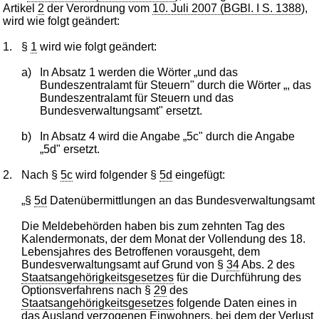
Artikel
2
der Verordnung vom
10. Juli 2007 (BGBl. I S. 1388
),
wird wie folgt geändert:
1.
§
1
wird wie folgt geändert:
a)
In Absatz 1 werden die Wörter „und das
Bundeszentralamt für Steuern" durch die Wörter „, das
Bundeszentralamt für Steuern und das
Bundesverwaltungsamt" ersetzt.
b)
In Absatz 4 wird die Angabe „5c" durch die Angabe
„5d" ersetzt.
2.
Nach §
5c
wird folgender §
5d
eingefügt:
„§
5d
Datenübermittlungen an das Bundesverwaltungsamt
Die Meldebehörden haben bis zum zehnten Tag des
Kalendermonats, der dem Monat der Vollendung des 18.
Lebensjahres des Betroffenen vorausgeht, dem
Bundesverwaltungsamt auf Grund von §
34
Abs. 2 des
Staatsangehörigkeitsgesetzes
für die Durchführung des
Optionsverfahrens nach §
29
des
Staatsangehörigkeitsgesetzes
folgende Daten eines in
das Ausland verzogenen Einwohners, bei dem der Verlust