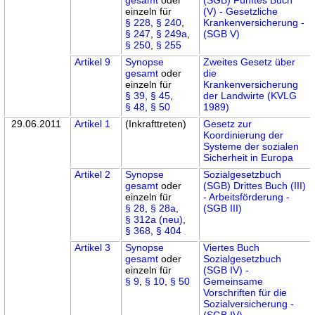
einzeln für
(V) - Gesetzliche
§ 228
,
§ 240
,
Krankenversicherung -
§ 247
,
§ 249a
,
(SGB V)
§ 250
,
§ 255
Artikel 9
Synopse
Zweites Gesetz über
gesamt
oder
die
einzeln für
Krankenversicherung
§ 39
,
§ 45
,
der Landwirte (KVLG
§ 48
,
§ 50
1989)
29.06.2011
Artikel 1
(Inkrafttreten)
Gesetz zur
Koordinierung der
Systeme der sozialen
Sicherheit in Europa
Artikel 2
Synopse
Sozialgesetzbuch
gesamt
oder
(SGB) Drittes Buch (III)
einzeln für
- Arbeitsförderung -
§ 28
,
§ 28a
,
(SGB III)
§ 312a (neu)
,
§ 368
,
§ 404
Artikel 3
Synopse
Viertes Buch
gesamt
oder
Sozialgesetzbuch
einzeln für
(SGB IV) -
§ 9
,
§ 10
,
§ 50
Gemeinsame
Vorschriften für die
Sozialversicherung -
(SGB IV)