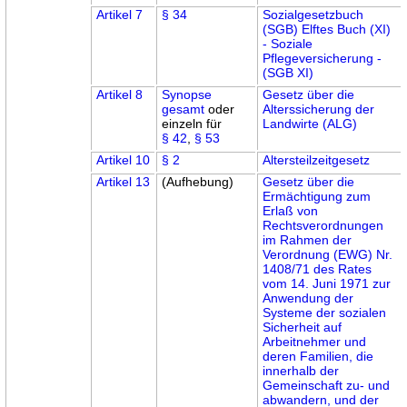
Artikel 7
§ 34
Sozialgesetzbuch
(SGB) Elftes Buch (XI)
- Soziale
Pflegeversicherung -
(SGB XI)
Artikel 8
Synopse
Gesetz über die
gesamt
oder
Alterssicherung der
einzeln für
Landwirte (ALG)
§ 42
,
§ 53
Artikel 10
§ 2
Altersteilzeitgesetz
Artikel 13
(Aufhebung)
Gesetz über die
Ermächtigung zum
Erlaß von
Rechtsverordnungen
im Rahmen der
Verordnung (EWG) Nr.
1408/71 des Rates
vom 14. Juni 1971 zur
Anwendung der
Systeme der sozialen
Sicherheit auf
Arbeitnehmer und
deren Familien, die
innerhalb der
Gemeinschaft zu- und
abwandern, und der