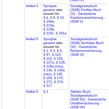
Artikel 4
Synopse
Sozialgesetzbuch
gesamt
oder
(SGB) Fünftes Buch
einzeln für
(V) - Gesetzliche
§ 6
,
§ 9
,
§ 13
,
Krankenversicherung -
§ 140e
,
(SGB V)
§ 219a
,
§ 219b
,
§ 219c
,
§ 291a
Artikel 5
Synopse
Sozialgesetzbuch
gesamt
oder
(SGB) Sechstes Buch
einzeln für
(VI) - Gesetzliche
§ 1
,
§ 4
,
§ 6
,
Rentenversicherung -
§ 97
,
§ 113
,
(SGB VI)
§ 114
,
§ 126
,
§ 127a
,
§ 128
,
§ 128a (neu)
,
§ 136
,
§ 136a
(neu)
,
§ 145
,
§ 150
,
§ 170
,
§ 272
,
§ 274
,
§ 317
Artikel 6
§ 2
Siebtes Buch
Sozialgesetzbuch
(SGB VII) - Gesetzliche
Unfallversicherung -
(SGB VII)