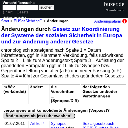
Vorschriftensuche
buzer.de
Normalansicht
§ / Art.
Gesetz
Volltextsuche
Start
>
EUSozSichAnpG
>
Änderungen
Änderungsalarm
Änderungen durch
Gesetz zur Koordinierung
nur in EUSozSichAnpG
der Systeme der sozialen Sicherheit in Europa
und zur Änderung anderer Gesetze
chronologisch absteigend nach Spalte 1 = Datum
Inkrafttreten, ggf. in Klammern Verkündung, falls rückwirkend;
Spalte 2 = Link zum Änderungstext; Spalte 3 = Auflistung der
geänderten Paragrafen ggf. mit Link zur Synopse bzw.
Gegenüberstellung von alter (a.F.) und neuer Fassung (n.F.);
Spalte 4 = führt zur Gesamtansicht des geänderten Gesetzes
m.W.v.
ändert
die
der folgenden
(verkündet)
Vorschriften
Gesetze und/oder
...
Verordnungen
(Synopse/Diff)
vergangene und konsolidierte Änderungen (Verpasst?
Änderungen ab jetzt überwachen!
)
01.07.2011
Artikel 4
Synopse
Sozialgesetzbuch
gesamt
oder
(SGB) Fünftes Buch