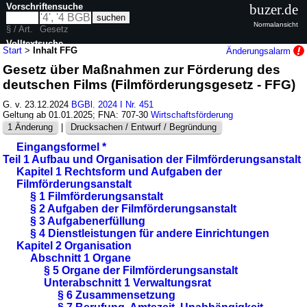
Vorschriftensuche
buzer.de
Normalansicht
§ / Art.
Gesetz
Volltextsuche
Start
>
Inhalt FFG
Änderungsalarm
Gesetz über Maßnahmen zur Förderung des
nur in FFG
deutschen Films (Filmförderungsgesetz - FFG)
G. v. 23.12.2024
BGBl. 2024 I Nr. 451
Geltung ab 01.01.2025; FNA: 707-30
Wirtschaftsförderung
1 Änderung
|
Drucksachen / Entwurf / Begründung
Eingangsformel *
Teil 1 Aufbau und Organisation der Filmförderungsanstalt
Kapitel 1 Rechtsform und Aufgaben der
Filmförderungsanstalt
§ 1 Filmförderungsanstalt
§ 2 Aufgaben der Filmförderungsanstalt
§ 3 Aufgabenerfüllung
§ 4 Dienstleistungen für andere Einrichtungen
Kapitel 2 Organisation
Abschnitt 1 Organe
§ 5 Organe der Filmförderungsanstalt
Unterabschnitt 1 Verwaltungsrat
§ 6 Zusammensetzung