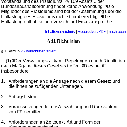
Vorstands und des Präsidiums.
2
§ 109 Absatz 3 der
Bundeshaushaltsordnung
findet keine Anwendung.
3
Die
Mitglieder des Präsidiums sind bei der Abstimmung über die
Entlastung des Präsidiums nicht stimmberechtigt.
4
Die
Entlastung enthält keinen Verzicht auf Ersatzansprüche.
Inhaltsverzeichnis
|
Ausdrucken/PDF
|
nach oben
§ 11 Richtlinien
§ 11 wird in
26 Vorschriften zitiert
(1)
1
Der Verwaltungsrat kann Regelungen durch Richtlinien
nach Maßgabe dieses Gesetzes treffen.
2
Dies betrifft
insbesondere
1.
Anforderungen an die Anträge nach diesem Gesetz und
die ihnen beizufügenden Unterlagen,
2.
Antragsfristen,
3.
Voraussetzungen für die Auszahlung und Rückzahlung
von Förderhilfen,
4.
Anforderungen an Zeitpunkt, Art und Form der