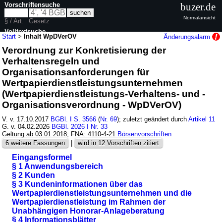
Vorschriftensuche
buzer.de
Normalansicht
§ / Art.
Gesetz
Volltextsuche
Start
>
Inhalt WpDVerOV
Änderungsalarm
Verordnung zur Konkretisierung der
nur in WpDVerOV
Verhaltensregeln und
Organisationsanforderungen für
Wertpapierdienstleistungsunternehmen
(Wertpapierdienstleistungs-Verhaltens- und -
Organisationsverordnung - WpDVerOV)
V. v. 17.10.2017
BGBl. I S. 3566
(
Nr. 69
); zuletzt geändert durch
Artikel 11
G. v. 04.02.2026
BGBl. 2026 I Nr. 33
Geltung ab 03.01.2018; FNA: 4110-4-21
Börsenvorschriften
6 weitere Fassungen
|
wird in 12 Vorschriften zitiert
Eingangsformel
§ 1 Anwendungsbereich
§ 2 Kunden
§ 3 Kundeninformationen über das
Wertpapierdienstleistungsunternehmen und die
Wertpapierdienstleistung im Rahmen der
Unabhängigen Honorar-Anlageberatung
§ 4 Informationsblätter