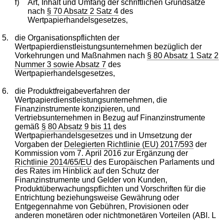
f)
Art, Inhalt und Umfang der schriftlichen Grundsätze
nach
§ 70 Absatz 2 Satz 4
des
Wertpapierhandelsgesetzes,
5.
die Organisationspflichten der
Wertpapierdienstleistungsunternehmen bezüglich der
Vorkehrungen und Maßnahmen nach
§ 80 Absatz 1 Satz 2
Nummer 3 sowie Absatz 7
des
Wertpapierhandelsgesetzes,
6.
die Produktfreigabeverfahren der
Wertpapierdienstleistungsunternehmen, die
Finanzinstrumente konzipieren, und
Vertriebsunternehmen in Bezug auf Finanzinstrumente
gemäß
§ 80 Absatz 9 bis 11
des
Wertpapierhandelsgesetzes und in Umsetzung der
Vorgaben der
Delegierten Richtlinie (EU) 2017/593
der
Kommission vom 7. April 2016 zur Ergänzung der
Richtlinie 2014/65/EU
des Europäischen Parlaments und
des Rates im Hinblick auf den Schutz der
Finanzinstrumente und Gelder von Kunden,
Produktüberwachungspflichten und Vorschriften für die
Entrichtung beziehungsweise Gewährung oder
Entgegennahme von Gebühren, Provisionen oder
anderen monetären oder nichtmonetären Vorteilen (ABl. L