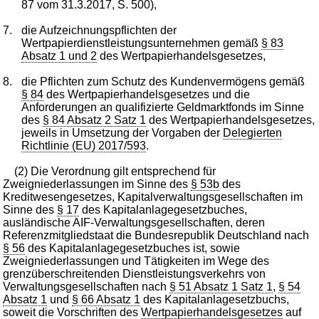
87 vom 31.3.2017, S. 500),
7.
die Aufzeichnungspflichten der
Wertpapierdienstleistungsunternehmen gemäß
§ 83
Absatz 1 und 2
des Wertpapierhandelsgesetzes,
8.
die Pflichten zum Schutz des Kundenvermögens gemäß
§ 84
des Wertpapierhandelsgesetzes und die
Anforderungen an qualifizierte Geldmarktfonds im Sinne
des
§ 84 Absatz 2 Satz 1
des Wertpapierhandelsgesetzes,
jeweils in Umsetzung der Vorgaben der
Delegierten
Richtlinie (EU) 2017/593
.
(2) Die Verordnung gilt entsprechend für
Zweigniederlassungen im Sinne des
§ 53b
des
Kreditwesengesetzes, Kapitalverwaltungsgesellschaften im
Sinne des
§ 17
des Kapitalanlagegesetzbuches,
ausländische AIF-Verwaltungsgesellschaften, deren
Referenzmitgliedstaat die Bundesrepublik Deutschland nach
§ 56
des Kapitalanlagegesetzbuches ist, sowie
Zweigniederlassungen und Tätigkeiten im Wege des
grenzüberschreitenden Dienstleistungsverkehrs von
Verwaltungsgesellschaften nach
§ 51 Absatz 1 Satz 1
,
§ 54
Absatz 1
und
§ 66 Absatz 1
des Kapitalanlagesetzbuchs,
soweit die Vorschriften des
Wertpapierhandelsgesetzes
auf