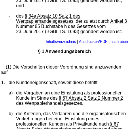
23. Juni 2017 (BGBl. I S. 1693
) geändert worden ist,
und
-
des
§ 34a Absatz 10 Satz 1 des
Wertpapierhandelsgesetzes
, der zuletzt durch
Artikel 3
Nummer 85 Buchstabe h des Gesetzes vom
23. Juni 2017 (BGBl. I S. 1693
) geändert worden ist:
Inhaltsverzeichnis
|
Ausdrucken/PDF
|
nach oben
§ 1 Anwendungsbereich
(1) Die Vorschriften dieser Verordnung sind anzuwenden
auf
1.
die Kundeneigenschaft, soweit diese betrifft
a)
die Vorgaben an eine Einstufung als professioneller
Kunde im Sinne des
§ 67 Absatz 2 Satz 2 Nummer 2
des Wertpapierhandelsgesetzes,
b)
die Kriterien, das Verfahren und die organisatorischen
Vorkehrungen bei einer Einstufung eines
professionellen Kunden als Privatkunde nach
§ 67