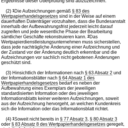
Ergebnisse dieser Überprüfung sind aufzuzeichnen.
(2)
1
Die Aufzeichnungen gemäß
§ 83 des
Wertpapierhandelsgesetzes
sind in der Weise auf einem
dauerhaften Datenträger vorzuhalten, dass die Bundesanstalt
innerhalb der Aufbewahrungsfrist jederzeit leicht darauf
zugreifen und jede wesentliche Phase der Bearbeitung
sämtlicher Geschäfte rekonstruieren kann.
2
Das
Wertpapierdienstleistungsunternehmen muss sicherstellen,
dass jede nachträgliche Änderung einer Aufzeichnung und
der Zustand vor der Änderung deutlich erkennbar und die
Aufzeichnungen vor sachlich nicht gebotenen Änderungen
geschützt sind.
(3) Hinsichtlich der Informationen nach
§ 63 Absatz 2
und
der Informationsblätter nach
§ 64 Absatz 1 des
Wertpapierhandelsgesetzes
bedarf es neben der
Aufbewahrung eines Exemplars der jeweiligen
standardisierten Information oder des jeweiligen
Informationsblatts keiner weiteren Aufzeichnungen, soweit
aus der Aufzeichnung hervorgeht, an welchen Kundenkreis
sich die Information oder das Informationsblatt richtet.
(4)
1
Soweit nicht bereits in
§ 77 Absatz 3
,
§ 80 Absatz 3
oder
§ 83 Absatz 8 des Wertpapierhandelsgesetzes
geregelt,