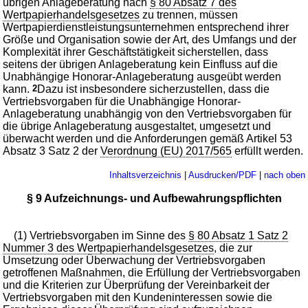
übrigen Anlageberatung nach
§ 80 Absatz 7 des
Wertpapierhandelsgesetzes
zu trennen, müssen
Wertpapierdienstleistungsunternehmen entsprechend ihrer
Größe und Organisation sowie der Art, des Umfangs und der
Komplexität ihrer Geschäftstätigkeit sicherstellen, dass
seitens der übrigen Anlageberatung kein Einfluss auf die
Unabhängige Honorar-Anlageberatung ausgeübt werden
kann.
2
Dazu ist insbesondere sicherzustellen, dass die
Vertriebsvorgaben für die Unabhängige Honorar-
Anlageberatung unabhängig von den Vertriebsvorgaben für
die übrige Anlageberatung ausgestaltet, umgesetzt und
überwacht werden und die Anforderungen gemäß Artikel 53
Absatz 3 Satz 2 der
Verordnung (EU) 2017/565
erfüllt werden.
Inhaltsverzeichnis
|
Ausdrucken/PDF
|
nach oben
§ 9 Aufzeichnungs- und Aufbewahrungspflichten
(1) Vertriebsvorgaben im Sinne des
§ 80 Absatz 1 Satz 2
Nummer 3 des Wertpapierhandelsgesetzes
, die zur
Umsetzung oder Überwachung der Vertriebsvorgaben
getroffenen Maßnahmen, die Erfüllung der Vertriebsvorgaben
und die Kriterien zur Überprüfung der Vereinbarkeit der
Vertriebsvorgaben mit den Kundeninteressen sowie die