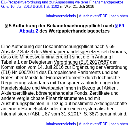
EU-Prospektverordnung und zur Anpassung weiterer Finanzmarktgesetze
G. v. 10. Juli 2018 BGBl. I S. 1102
m.W.v. 21. Juli 2018
Inhaltsverzeichnis
|
Ausdrucken/PDF
|
nach oben
§ 5 Aufhebung der Bekanntmachungspflicht nach
§ 69
Absatz 2
des Wertpapierhandelsgesetzes
Eine Aufhebung der Bekanntmachungspflicht nach
§ 69
Absatz 2 Satz 3 des Wertpapierhandelsgesetzes
setzt voraus,
dass die Mindestvolumina erreicht sind, die in Anhang II
Tabelle 1 der Delegierten
Verordnung (EU) 2017/587
der
Kommission vom 14. Juli 2016 zur Ergänzung der
Verordnung
(EU) Nr. 600/2014
des Europäischen Parlaments und des
Rates über Märkte für Finanzinstrumente durch technische
Regulierungsstandards mit Transparenzanforderungen für
Handelsplätze und Wertpapierfirmen in Bezug auf Aktien,
Aktienzertifikate, börsengehandelte Fonds, Zertifikate und
andere vergleichbare Finanzinstrumente und mit
Ausführungspflichten in Bezug auf bestimmte Aktiengeschäfte
an einem Handelsplatz oder über einen systematischen
Internalisierer (ABl. L 87 vom 31.3.2017, S. 387) genannt sind.
Inhaltsverzeichnis
|
Ausdrucken/PDF
|
nach oben