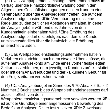
(2)
1
Das Wertpapierdienstleistungsunternehmen muss im
Vertrag über die Finanzportfolioverwaltung oder in den
Allgemeinen Geschäftsbedingungen mit den Kunden eine
Vereinbarung über die Analysegebühr treffen, die auf dem
Analysebudget basiert.
2
Die Vereinbarung muss eine
Regelung zu den zeitlichen Abständen enthalten, in denen
die Analysegebühr während des Jahres von den
Kundenmitteln einbehalten wird.
3
Eine Erhöhung des
Analysebudgets darf erst erfolgen, nachdem die Kunden
unmissverständlich über die beabsichtigte Erhöhung
unterrichtet wurden.
(3) Das Wertpapierdienstleistungsunternehmen hat ein
Verfahren einzurichten, nach dem etwaige Überschüsse, die
auf einem Analysekonto am Ende eines vorher festgelegten
Zeitraums verbleiben, dem jeweiligen Kunden zurückerstattet
oder mit dem Analysebudget und der kalkulierten Gebühr für
den Folgezeitraum verrechnet werden.
(4)
1
Das Analysebudget im Sinne des
§ 70 Absatz 2 Satz 2
Nummer 2 Buchstabe b des Wertpapierhandelsgesetzes
darf
ausschließlich von dem
Wertpapierdienstleistungsunternehmen verwaltet werden.
2
Es
ist auf der Grundlage einer angemessenen Bewertung des
Bedarfs an Analysen Dritter festzusetzen.
3
Die Zuweisung