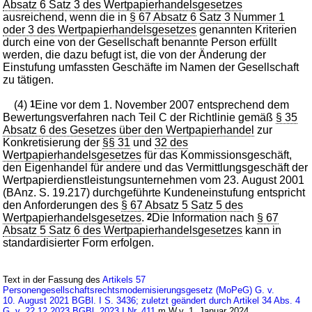
Absatz 6 Satz 3 des Wertpapierhandelsgesetzes
ausreichend, wenn die in
§ 67 Absatz 6 Satz 3 Nummer 1
oder 3 des Wertpapierhandelsgesetzes
genannten Kriterien
durch eine von der Gesellschaft benannte Person erfüllt
werden, die dazu befugt ist, die von der Änderung der
Einstufung umfassten Geschäfte im Namen der Gesellschaft
zu tätigen.
(4)
1
Eine vor dem 1. November 2007 entsprechend dem
Bewertungsverfahren nach Teil C der Richtlinie gemäß
§ 35
Absatz 6 des Gesetzes über den Wertpapierhandel
zur
Konkretisierung der
§§ 31
und
32 des
Wertpapierhandelsgesetzes
für das Kommissionsgeschäft,
den Eigenhandel für andere und das Vermittlungsgeschäft der
Wertpapierdienstleistungsunternehmen vom 23. August 2001
(BAnz. S. 19.217) durchgeführte Kundeneinstufung entspricht
den Anforderungen des
§ 67 Absatz 5 Satz 5 des
Wertpapierhandelsgesetzes
.
2
Die Information nach
§ 67
Absatz 5 Satz 6 des Wertpapierhandelsgesetzes
kann in
standardisierter Form erfolgen.
Text in der Fassung des
Artikels 57
Personengesellschaftsrechtsmodernisierungsgesetz (MoPeG) G. v.
10. August 2021 BGBl. I S. 3436; zuletzt geändert durch Artikel 34 Abs. 4
G. v. 22.12.2023 BGBl. 2023 I Nr. 411
m.W.v. 1. Januar 2024