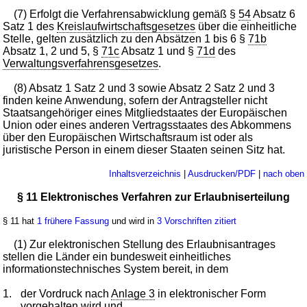
(7) Erfolgt die Verfahrensabwicklung gemäß §
54
Absatz 6
Satz 1 des
Kreislaufwirtschaftsgesetzes
über die einheitliche
Stelle, gelten zusätzlich zu den Absätzen 1 bis 6 §
71b
Absatz 1, 2 und 5, §
71c
Absatz 1 und §
71d
des
Verwaltungsverfahrensgesetzes
.
(8) Absatz 1 Satz 2 und 3 sowie Absatz 2 Satz 2 und 3
finden keine Anwendung, sofern der Antragsteller nicht
Staatsangehöriger eines Mitgliedstaates der Europäischen
Union oder eines anderen Vertragsstaates des Abkommens
über den Europäischen Wirtschaftsraum ist oder als
juristische Person in einem dieser Staaten seinen Sitz hat.
Inhaltsverzeichnis
|
Ausdrucken/PDF
|
nach oben
§ 11 Elektronisches Verfahren zur Erlaubniserteilung
§ 11 hat
1 frühere Fassung
und wird in
3 Vorschriften zitiert
(1) Zur elektronischen Stellung des Erlaubnisantrages
stellen die Länder ein bundesweit einheitliches
informationstechnisches System bereit, in dem
1.
der Vordruck nach
Anlage 3
in elektronischer Form
vorgehalten wird und