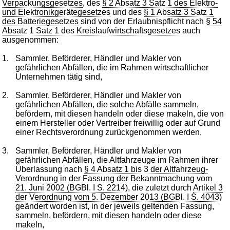
Verpackungsgesetzes
, des
§ 2 Absatz 3 Satz 1 des Elektro-
und Elektronikgerätegesetzes
und des
§ 1 Absatz 3 Satz 1
des Batteriegesetzes
sind von der Erlaubnispflicht nach
§ 54
Absatz 1 Satz 1 des Kreislaufwirtschaftsgesetzes
auch
ausgenommen:
1.
Sammler, Beförderer, Händler und Makler von
gefährlichen Abfällen, die im Rahmen wirtschaftlicher
Unternehmen tätig sind,
2.
Sammler, Beförderer, Händler und Makler von
gefährlichen Abfällen, die solche Abfälle sammeln,
befördern, mit diesen handeln oder diese makeln, die von
einem Hersteller oder Vertreiber freiwillig oder auf Grund
einer Rechtsverordnung zurückgenommen werden,
3.
Sammler, Beförderer, Händler und Makler von
gefährlichen Abfällen, die Altfahrzeuge im Rahmen ihrer
Überlassung nach
§ 4 Absatz 1 bis 3 der Altfahrzeug-
Verordnung
in der Fassung der Bekanntmachung vom
21. Juni 2002 (BGBl. I S. 2214
), die zuletzt durch
Artikel 3
der Verordnung vom 5. Dezember 2013 (BGBl. I S. 4043
)
geändert worden ist, in der jeweils geltenden Fassung,
sammeln, befördern, mit diesen handeln oder diese
makeln,