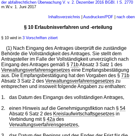
der abfallrechtlichen Überwachung V. v. 2. Dezember 2016 BGBl. I S. 2770
m.W.v. 1. Juni 2017
Inhaltsverzeichnis
|
Ausdrucken/PDF
|
nach oben
§ 10 Erlaubnisverfahren und -erteilung
§ 10 wird in
3 Vorschriften zitiert
(1) Nach Eingang des Antrages überprüft die zuständige
Behörde die Vollständigkeit des Antrages. Sie stellt dem
Antragsteller im Falle der Vollständigkeit unverzüglich nach
Eingang des Antrages gemäß §
71b
Absatz 3 Satz 1 des
Verwaltungsverfahrensgesetzes
eine Empfangsbestätigung
aus. Die Empfangsbestätigung hat den Vorgaben des §
71b
Absatz 3 Satz 2 des
Verwaltungsverfahrensgesetzes
zu
entsprechen und insoweit folgende Angaben zu enthalten:
1.
das Datum des Eingangs des vollständigen Antrages,
2.
einen Hinweis auf die Genehmigungsfiktion nach §
54
Absatz 6 Satz 2 des
Kreislaufwirtschaftsgesetzes
in
Verbindung mit §
42a
des
Verwaltungsverfahrensgesetzes
,
3.
das Datum des Beginns und des Endes der Frist für die