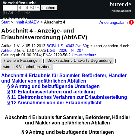
Vorschriftensuche
buzer.de
Normalansicht
§ / Art.
Gesetz
Volltextsuche
Start
>
Inhalt AbfAEV
>
Abschnitt 4
Änderungsalarm
Abschnitt 4 - Anzeige- und
nur in AbfAEV
Erlaubnisverordnung (AbfAEV)
Artikel 1 V. v. 05.12.2013
BGBl. I S. 4043
(
Nr. 69
); zuletzt geändert durch
Artikel 3
G. v. 13.07.2026
BGBl. 2026 I Nr. 207
Geltung ab 01.06.2014; FNA: 2129-56-2
Umweltschutz
7 weitere Fassungen
|
Drucksachen / Entwurf / Begründung
|
wird in 8 Vorschriften zitiert
Abschnitt 4 Erlaubnis für Sammler, Beförderer, Händler
und Makler von gefährlichen Abfällen
§ 9 Antrag und beizufügende Unterlagen
§ 10 Erlaubnisverfahren und -erteilung
§ 11 Elektronisches Verfahren zur Erlaubniserteilung
§ 12 Ausnahmen von der Erlaubnispflicht
Abschnitt 4 Erlaubnis für Sammler, Beförderer, Händler
und Makler von gefährlichen Abfällen
§ 9 Antrag und beizufügende Unterlagen