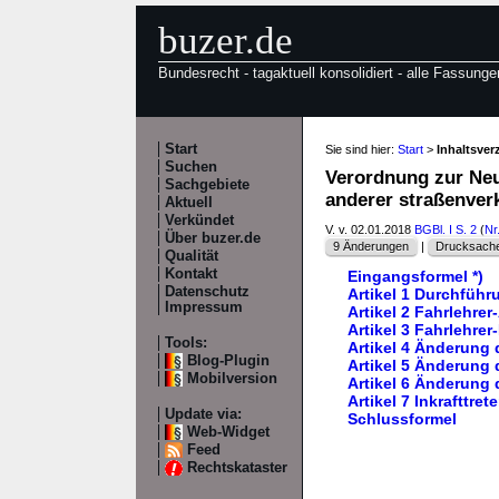
buzer.de
Bundesrecht - tagaktuell konsolidiert - alle Fassunge
Start
Sie sind hier:
Start
>
Inhaltsver
Suchen
Verordnung zur Neu
Sachgebiete
anderer straßenver
Aktuell
Verkündet
V. v. 02.01.2018
BGBl. I S. 2
(
Nr
Über buzer.de
9 Änderungen
|
Drucksache
Qualität
Kontakt
Eingangsformel *)
Datenschutz
Artikel 1 Durchfüh
Impressum
Artikel 2 Fahrlehr
Artikel 3 Fahrlehre
Tools:
Artikel 4 Änderung
Blog-Plugin
Artikel 5 Änderung
Mobilversion
Artikel 6 Änderung
Artikel 7 Inkrafttret
Update via:
Schlussformel
Web-Widget
Feed
Rechtskataster