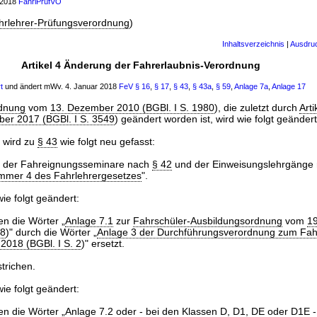
r 2018
FahrlPrüfVO
hrlehrer-Prüfungsverordnung
)
Inhaltsverzeichnis
|
Ausdru
Artikel 4 Änderung der Fahrerlaubnis-Verordnung
t
und ändert mWv. 4. Januar 2018
FeV
§ 16
,
§ 17
,
§ 43
,
§ 43a
,
§ 59
,
Anlage 7a
,
Anlage 17
rdnung
vom
13. Dezember 2010 (BGBl. I S. 1980
), die zuletzt durch
Arti
er 2017 (BGBl. I S. 3549
) geändert worden ist, wird wie folgt geändert
t wird zu
§ 43
wie folgt neu gefasst:
der Fahreignungsseminare nach
§ 42
und der Einweisungslehrgänge
mmer 4 des Fahrlehrergesetzes
".
ie folgt geändert:
en die Wörter „
Anlage 7.1
zur
Fahrschüler-Ausbildungsordnung
vom
19
18
)" durch die Wörter „
Anlage 3 der Durchführungsverordnung zum Fah
 2018 (BGBl. I S. 2
)" ersetzt.
trichen.
ie folgt geändert:
en die Wörter „Anlage 7.2 oder - bei den Klassen D, D1, DE oder D1E 