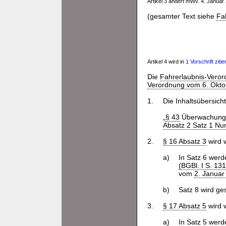
Artikel 3 ändert mWv. 4. Janua
(gesamter Text siehe
Fa
Artikel 4 wird in
1 Vorschrift zitier
Die
Fahrerlaubnis-Vero
Verordnung vom 6. Oktob
1.
Die Inhaltsübersich
„
§ 43
Überwachung 
Absatz 2 Satz 1 Nu
2.
§ 16 Absatz 3
wird w
a)
In Satz 6 werd
(BGBl. I S. 13
vom
2. Januar
b)
Satz 8 wird ges
3.
§ 17 Absatz 5
wird w
a)
In Satz 5 werd