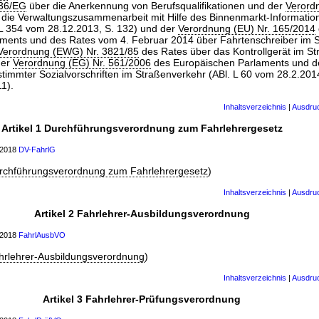
/36/EG
über die Anerkennung von Berufsqualifikationen und der
Verord
die Verwaltungszusammenarbeit mit Hilfe des Binnenmarkt-Informatio
 L 354 vom 28.12.2013, S. 132) und der
Verordnung (EU) Nr. 165/2014
ments und des Rates vom 4. Februar 2014 über Fahrtenschreiber im S
Verordnung (EWG) Nr. 3821/85
des Rates über das Kontrollgerät im S
der
Verordnung (EG) Nr. 561/2006
des Europäischen Parlaments und d
immter Sozialvorschriften im Straßenverkehr (ABl. L 60 vom 28.2.2014
1).
Inhaltsverzeichnis
|
Ausdru
Artikel 1 Durchführungsverordnung zum Fahrlehrergesetz
r 2018
DV-FahrlG
rchführungsverordnung zum Fahrlehrergesetz
)
Inhaltsverzeichnis
|
Ausdru
Artikel 2 Fahrlehrer-Ausbildungsverordnung
r 2018
FahrlAusbVO
hrlehrer-Ausbildungsverordnung
)
Inhaltsverzeichnis
|
Ausdru
Artikel 3 Fahrlehrer-Prüfungsverordnung