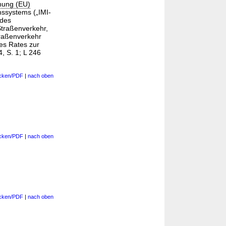
nung (EU)
nssystems („IMI-
des
traßenverkehr,
traßenverkehr
es Rates zur
, S. 1; L 246
cken/PDF
|
nach oben
cken/PDF
|
nach oben
cken/PDF
|
nach oben