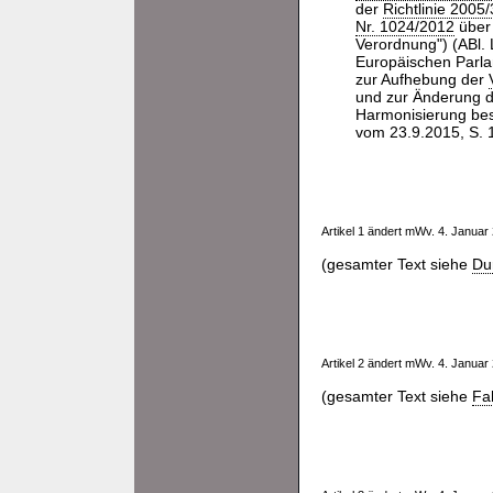
der
Richtlinie 2005
Nr. 1024/2012
über 
Verordnung") (ABl.
Europäischen Parla
zur Aufhebung der
und zur Änderung 
Harmonisierung best
vom 23.9.2015, S. 1
Artikel 1 ändert mWv. 4. Janua
(gesamter Text siehe
Du
Artikel 2 ändert mWv. 4. Janua
(gesamter Text siehe
Fa