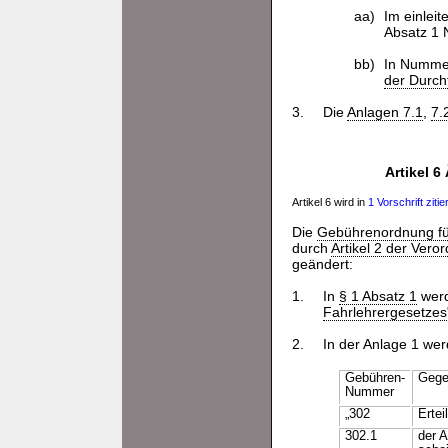
aa)
Im einlei
Absatz 1 
bb)
In Nummer
der Durch
3.
Die
Anlagen 7.1
,
7.
Artikel 
Artikel 6 wird in
1 Vorschrift zitier
Die
Gebührenordnung f
durch
Artikel 2 der Ver
geändert:
1.
In
§ 1 Absatz 1
werd
Fahrlehrergesetzes
2.
In der Anlage 1 we
Gebühren-
Gege
Nummer
„302
Erte
302.1
der A