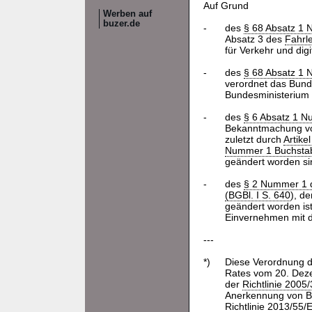
Auf Grund
Werben auf
buzer.de
-
des
§ 68 Absatz 1 N
Absatz 3 des
Fahrl
für Verkehr und digit
-
des
§ 68 Absatz 1 
verordnet das Bunde
Bundesministerium 
-
des
§ 6 Absatz 1 N
Bekanntmachung 
zuletzt durch
Artike
Nummer 1 Buchsta
geändert worden sin
-
des
§ 2 Nummer 1 
(BGBl. I S. 640
), de
geändert worden ist
Einvernehmen mit d
---
*)
Diese Verordnung 
Rates vom 20. Deze
der
Richtlinie 2005
Anerkennung von Be
Richtlinie 2013/55/