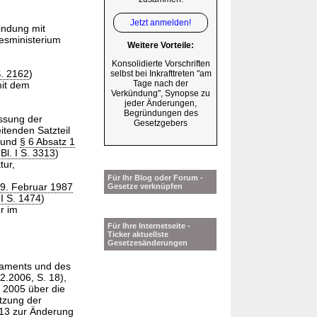
Jetzt anmelden!
indung mit
esministerium
Weitere Vorteile:
Konsolidierte Vorschriften
S. 2162
)
selbst bei Inkrafttreten "am
Tage nach der
mit dem
Verkündung", Synopse zu
jeder Änderungen,
Begründungen des
ssung der
Gesetzgebers
itenden Satzteil
 und
§ 6 Absatz 1
l. I S. 3313
)
tur,
Für Ihr Blog oder Forum -
9. Februar 1987
Gesetze verknüpfen
I S. 1474
)
r im
Für Ihre Internetseite -
Ticker aktuellste
Gesetzesänderungen
laments und des
.2006, S. 18),
 2005 über die
tzung der
13 zur Änderung