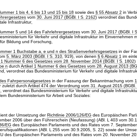
ummer 1 bis 4, 6 bis 13 und 15 bis 18
sowie des
§ 55 Absatz 2
in Verb
ehrergesetzes
vom
30. Juni 2017 (BGBl. I S. 2162
) verordnet das Bund
ale Infrastruktur,
Nummer 5 und 14 des Fahrlehrergesetzes
vom
30. Juni 2017 (BGBl. I 
sministerium für Verkehr und digitale Infrastruktur im Einvernehmen 
für Bildung und Forschung,
ummer 1 Buchstabe a, e und n des Straßenverkehrsgesetzes
in der Fa
vom
5. März 2003 (BGBl. I S. 310
, 919), von denen
§ 6 Absatz 1
im einle
l 1 Nummer 6 des Gesetzes vom 28. November 2014 (BGBl. I S. 1802
)
be n
durch
Artikel 1 Nummer 6 des Gesetzes vom 28. August 2013 (BGB
d, verordnet das Bundesministerium für Verkehr und digitale Infrastruk
des Fahrpersonalgesetzes
in der Fassung der Bekanntmachung vom
1
r zuletzt durch
Artikel 474 der Verordnung vom 31. August 2015 (BGBl. 
, verordnet das Bundesministerium für Verkehr und digitale Infrastruktu
em Bundesministerium für Arbeit und Soziales:
dient der Umsetzung der
Richtlinie 2006/126/EG
des Europäischen Par
mber 2006 über den Führerschein (Neufassung) (ABl. L 403 vom 30.12
/36/EG
des Europäischen Parlaments und des Rates vom 7. September
rufsqualifikationen (ABl. L 255 vom 30.9.2005, S. 22) sowie der Umse
EU
des Europäischen Parlaments und des Rates vom 20. November 20