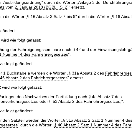
r-Ausbildungsordnung
" durch die Wörter „
Anlage 3 der Durchführung
etz
vom
2. Januar 2018 (BGBl. I S. 2
)" ersetzt.
en die Wörter „
§ 16 Absatz 3 Satz 7 bis 9
" durch die Wörter „
§ 16 Absat
geändert:
 wird wie folgt gefasst:
ung der Fahreignungsseminare nach
§ 42
und der Einweisungslehrg
 1 Nummer 4 des Fahrlehrergesetzes
".
ie folgt geändert:
 1 Buchstabe a werden die Wörter „§ 31a Absatz 2 des
Fahrlehrerges
 46 Absatz 2 des Fahrlehrergesetzes
" ersetzt.
wird wie folgt gefasst:
Vorliegen des Nachweises der Fortbildung nach
§ 4a Absatz 7 des
ßenverkehrsgesetzes
oder
§ 53 Absatz 2 des Fahrlehrergesetzes
,".
ie folgt geändert:
tenden Satzteil werden die Wörter „§ 31a Absatz 2 Satz 1 Nummer 4 de
rgesetzes
" durch die Wörter „
§ 46 Absatz 2 Satz 1 Nummer 4 des Fahr