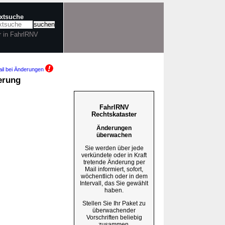
extsuche
r in FahrlRNV
il bei Änderungen
erung
FahrlRNV
Rechtskataster
Änderungen
überwachen
Sie werden über jede
verkündete oder in Kraft
tretende Änderung per
Mail informiert, sofort,
wöchentlich oder in dem
Intervall, das Sie gewählt
haben.
Stellen Sie Ihr Paket zu
überwachender
Vorschriften beliebig
zusammen.