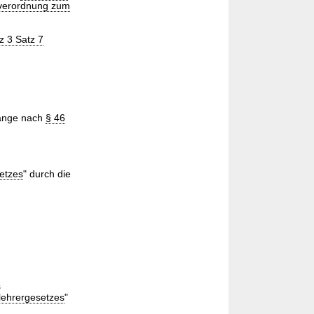
sverordnung zum
z 3 Satz 7
änge nach
§ 46
etzes
" durch die
s
lehrergesetzes
"