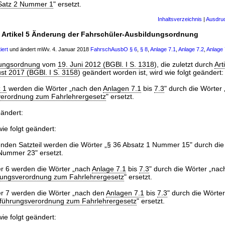
 Satz 2 Nummer 1
" ersetzt.
Inhaltsverzeichnis
|
Ausdru
Artikel 5 Änderung der Fahrschüler-Ausbildungsordnung
iert
und ändert mWv. 4. Januar 2018
FahrschAusbO
§ 6
,
§ 8
,
Anlage 7.1
,
Anlage 7.2
,
Anlage 
dungsordnung
vom
19. Juni 2012 (BGBl. I S. 1318
), die zuletzt durch
Art
t 2017 (BGBl. I S. 3158
) geändert worden ist, wird wie folgt geändert:
 1
werden die Wörter „nach den
Anlagen 7.1
bis
7.3
" durch die Wörter
verordnung zum Fahrlehrergesetz
" ersetzt.
eändert:
ie folgt geändert:
tenden Satzteil werden die Wörter „§ 36 Absatz 1 Nummer 15" durch die
Nummer 23" ersetzt.
 6 werden die Wörter „nach
Anlage 7.1
bis
7.3
" durch die Wörter „na
rungsverordnung zum Fahrlehrergesetz
" ersetzt.
 7 werden die Wörter „nach den
Anlagen 7.1
bis
7.3
" durch die Wörte
führungsverordnung zum Fahrlehrergesetz
" ersetzt.
ie folgt geändert: