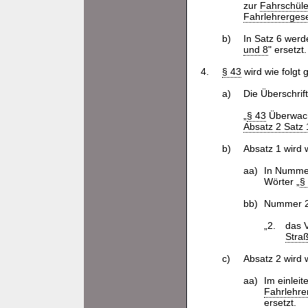
zur
Fahrschüle
Fahrlehrerges
b)
In Satz 6 werd
und 8
" ersetzt.
4.
§ 43
wird wie folgt 
a)
Die Überschrift
„
§ 43
Überwach
Absatz 2 Satz
b)
Absatz 1 wird w
aa)
In Nummer
Wörter „
§
bb)
Nummer 2 
„2.
das 
Stra
c)
Absatz 2 wird w
aa)
Im einlei
Fahrlehre
ersetzt.