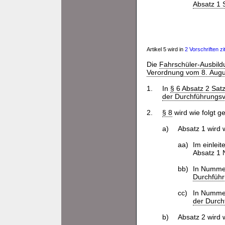
Absatz 1
Artikel 5 wird in
2 Vorschriften zit
Die
Fahrschüler-Ausbil
Verordnung vom 8. Augus
1.
In
§ 6 Absatz 2 Satz
der Durchführungs
2.
§ 8
wird wie folgt g
a)
Absatz 1 wird w
aa)
Im einlei
Absatz 1 
bb)
In Nummer
Durchfüh
cc)
In Nummer
der Durch
b)
Absatz 2 wird w