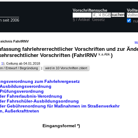
Vorschriftensuche
Vollt
§ / Artikel
Gesetz
n seit 2006
nu
zeichnis FahrlRNV
Ma
fassung fahrlehrerrechtlicher Vorschriften und zur Änd
kehrsrechtlicher Vorschriften (FahrlRNV
k.a.Abk.
)
. 1
); Geltung ab 04.01.2018
n / Entwurf / Begründung
|
wird in 10 Vorschriften zitiert
rungsverordnung zum Fahrlehrergesetz
er-Ausbildungsverordnung
r-Prüfungsverordnung
 der Fahrerlaubnis-Verordnung
 der Fahrschüler-Ausbildungsordnung
 der Gebührenordnung für Maßnahmen im Straßenverkehr
en, Außerkrafttreten
Eingangsformel *)