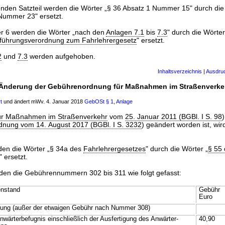
tenden Satzteil werden die Wörter „§ 36 Absatz 1 Nummer 15" durch die
Nummer 23" ersetzt.
 6 werden die Wörter „nach den
Anlagen 7.1
bis
7.3
" durch die Wörte
führungsverordnung zum Fahrlehrergesetz
" ersetzt.
2
und
7.3
werden aufgehoben.
Inhaltsverzeichnis
|
Ausdru
6 Änderung der Gebührenordnung für Maßnahmen im Straßenverke
t
und ändert mWv. 4. Januar 2018
GebOSt
§ 1
,
Anlage
ür Maßnahmen im Straßenverkehr
vom
25. Januar 2011 (BGBl. I S. 98
)
ordnung vom 14. August 2017 (BGBl. I S. 3232
) geändert worden ist, wird
en die Wörter „§ 34a des
Fahrlehrergesetzes
" durch die Wörter „
§ 55
" ersetzt.
rden die Gebührennummern 302 bis 311 wie folgt gefasst:
nstand
Gebühr
Euro
ilung (außer der etwaigen Gebühr nach Nummer 308)
nwärterbefugnis einschließlich der Ausfertigung des Anwärter-
40,90