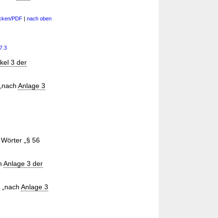
cken/PDF
|
nach oben
7.3
ikel 3 der
 „nach
Anlage 3
 Wörter „§ 56
ch
Anlage 3 der
r „nach
Anlage 3