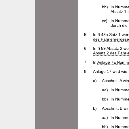
bb)
In Nummer
Absatz 1 
cc)
In Nummer
durch die
5.
In
§ 43a Satz 1
werd
des Fahrlehrergese
6.
In
§ 59 Absatz 2
wer
Absatz 2 des Fahrl
7.
In
Anlage 7a Numme
8.
Anlage 17
wird wie 
a)
Abschnitt A wir
aa)
In Nummer
bb)
In Nummer
b)
Abschnitt B wir
aa)
In Nummer
bb)
In Nummer