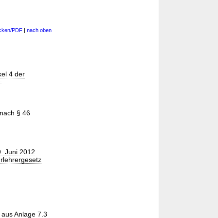
cken/PDF
|
nach oben
kel 4 der
:
 nach
§ 46
. Juni 2012
rlehrergesetz
- aus
Anlage 7.3