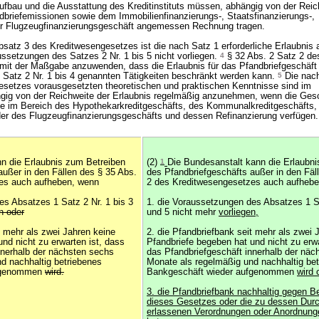
Aufbau und die Ausstattung des Kreditinstituts müssen, abhängig von der Reic
ndbriefemissionen sowie dem Immobilienfinanzierungs-, Staatsfinanzierungs-,
der Flugzeugfinanzierungsgeschäft angemessen Rechnung tragen.
atz 3 des Kreditwesengesetzes ist die nach Satz 1 erforderliche Erlaubnis
ssetzungen des Satzes 2 Nr. 1 bis 5 nicht vorliegen.
4
§ 32 Abs. 2 Satz 2 de
mit der Maßgabe anzuwenden, dass die Erlaubnis für das Pfandbriefgeschäft
 1 Satz 2 Nr. 1 bis 4 genannten Tätigkeiten beschränkt werden kann.
5
Die nach
esetzes vorausgesetzten theoretischen und praktischen Kenntnisse sind im
gig von der Reichweite der Erlaubnis regelmäßig anzunehmen, wenn die Gesch
e im Bereich des Hypothekarkreditgeschäfts, des Kommunalkreditgeschäfts,
der des Flugzeugfinanzierungsgeschäfts und dessen Refinanzierung verfügen.
nn die Erlaubnis zum Betreiben
(2)
1
Die Bundesanstalt kann die Erlaubn
außer in den Fällen des § 35 Abs.
des Pfandbriefgeschäfts außer in den Fäl
es auch aufheben, wenn
2 des Kreditwesengesetzes auch aufheb
es Absatzes 1 Satz 2 Nr. 1 bis 3
1. die Voraussetzungen des Absatzes 1 Sa
n oder
und 5 nicht mehr
vorliegen,
t mehr als zwei Jahren keine
2. die Pfandbriefbank seit mehr als zwei 
nd nicht zu erwarten ist, dass
Pfandbriefe begeben hat und nicht zu erwa
nnerhalb der nächsten sechs
das Pfandbriefgeschäft innerhalb der näc
d nachhaltig betriebenes
Monate als regelmäßig und nachhaltig be
ufgenommen
wird.
Bankgeschäft wieder aufgenommen
wird 
3. die Pfandbriefbank nachhaltig gegen 
dieses Gesetzes oder die zu dessen Dur
erlassenen Verordnungen oder Anordnung