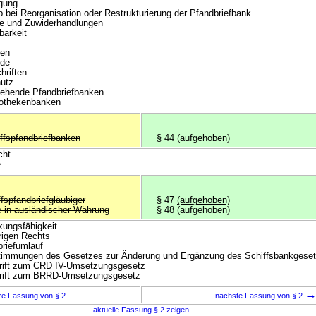
gung
bei Reorganisation oder Restrukturierung der Pfandbriefbank
fe und Zuwiderhandlungen
barkeit
ten
de
hriften
utz
ehende Pfandbriefbanken
othekenbanken
iffspfandbriefbanken
§ 44
(aufgehoben)
cht
e
ffspfandbriefgläubiger
§ 47
(aufgehoben)
e in ausländischer Währung
§ 48
(aufgehoben)
ungsfähigkeit
rigen Rechts
riefumlauf
immungen des Gesetzes zur Änderung und Ergänzung des Schiffsbankgese
ift zum CRD IV-Umsetzungsgesetz
ift zum BRRD-Umsetzungsgesetz
re Fassung von § 2
nächste Fassung von § 2
aktuelle Fassung § 2 zeigen