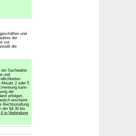
kgeschäften und
aubnis der
is zur
nstalt die
t ein Sachwalter
ge und
ndlichkeiten
30 Absatz 2 oder 5
Ernennung kann
mung der
dann erfolgen,
nlich erscheint.
e Rechtsstellung
n der §§ 30 bis
6 in Verbindung