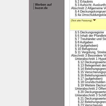
§ 2 Erlaubnis
Werben auf
§ 3 Aufsicht; Auskunfts
buzer.de
Abschnitt 2 Allgemeine V
§ 4 Deckungskongruenz;
§ 4a Umschuldungsklaus
(Text alte Fassung)
§ 5 Deckungsregister
§ 6 Inhalt der Pfandbri
§ 7 Treuhänder und Stel
§ 8 Aufgaben
§ 9 (aufgehoben)
§ 10 Befugnisse
§ 11 Vergütung, Streit
Abschnitt 3 Besondere Vo
Unterabschnitt 1 Hypot
§ 12 Deckungswerte
§ 13 Belegenheit der 
§ 14 Beleihungsgren
§ 15 Versicherungspfl
§ 16 Beleihungswerter
§ 17 (aufgehoben)
§ 18 Grundschulden un
§ 19 Weitere Deckun
Unterabschnitt 2 Öffent
§ 20 Deckungswerte
Unterabschnitt 3 Schiff
§ 21 Deckungswerte
§ 22 Beleihungsgren
§ 23 Versicherung