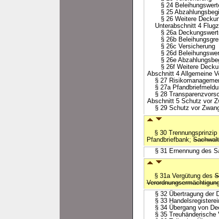
§ 24 Beleihungswerter
§ 25 Abzahlungsbegi
§ 26 Weitere Deckun
Unterabschnitt 4 Flugz
§ 26a Deckungswert
§ 26b Beleihungsgre
§ 26c Versicherung
§ 26d Beleihungswerte
§ 26e Abzahlungsbeg
§ 26f Weitere Deckun
Abschnitt 4 Allgemeine Vo
§ 27 Risikomanageme
§ 27a Pfandbriefmeldun
§ 28 Transparenzvorsch
Abschnitt 5 Schutz vor Z
§ 29 Schutz vor Zwangs
§ 30 Trennungsprinzip b
Pfandbriefbank;
Sachwalt
§ 31 Ernennung des Sac
§ 31a Vergütung des
S
Verordnungsermächtigun
§ 32 Übertragung der D
§ 33 Handelsregisterei
§ 34 Übergang von Deck
§ 35 Treuhänderische 