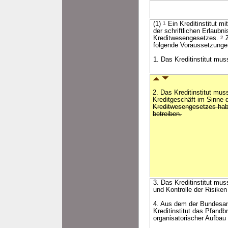
(1)
1
Ein Kreditinstitut m
der schriftlichen Erlaubn
Kreditwesengesetzes.
2
Z
folgende Voraussetzungen
1. Das Kreditinstitut mus
2. Das Kreditinstitut mu
Kreditgeschäft
im Sinne 
Kreditwesengesetzes ha
betreiben.
3. Das Kreditinstitut mu
und Kontrolle der Risik
4. Aus dem der Bundesan
Kreditinstitut das Pfandb
organisatorischer Aufbau 