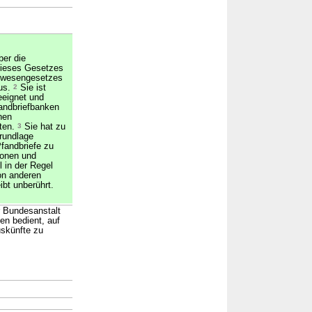
ber die
dieses Gesetzes
itwesengesetzes
us.
2
Sie ist
eeignet und
fandbriefbanken
nen
lten.
3
Sie hat zu
rundlage
fandbriefe zu
sonen und
l in der Regel
on anderen
ibt unberührt.
r Bundesanstalt
en bedient, auf
uskünfte zu
→