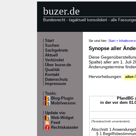
buzer.de
Bundesrecht - tagaktuell konsolidiert - alle Fassunge
Start
Sie sind hier:
Start
>
Inhaltsver
Suchen
Synopse aller Änd
Sachgebiete
Aktuell
Diese Gegenüberstellung 
Verkündet
Spalte) aller am 1. Juli
Über buzer.de
Änderungstermine finden
Qualität
Kontakt
Hervorhebungen:
alter 
Datenschutz
Impressum
Tools:
Blog-Plugin
PfandBG a
in der vor dem 01.
Mobilversion
Update via:
Web-Widget
(Textabschnitt unverändert)
Feed
Rechtskataster
Abschnitt 1 Anwendungsbe
§ 1 Begriffsbestimmun