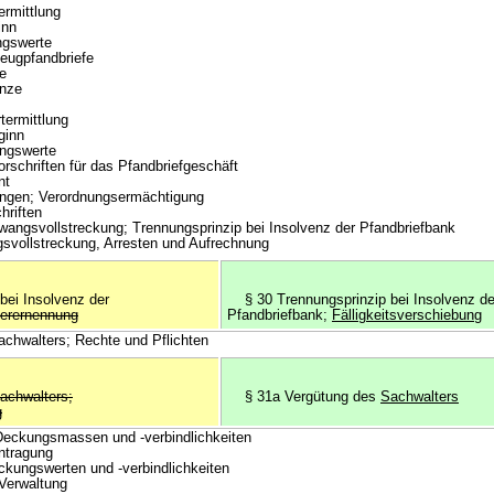
mittlung
nn
gswerte
eugpfandbriefe
e
nze
rmittlung
inn
gswerte
rschriften für das Pfandbriefgeschäft
nt
gen; Verordnungsermächtigung
riften
wangsvollstreckung; Trennungsprinzip bei Insolvenz der Pfandbriefbank
vollstreckung, Arresten und Aufrechnung
ei Insolvenz der
§ 30 Trennungsprinzip bei Insolvenz de
erernennung
Pfandbriefbank;
Fälligkeitsverschiebung
hwalters; Rechte und Pflichten
achwalters;
§ 31a Vergütung des
Sachwalters
g
eckungsmassen und -verbindlichkeiten
ntragung
ungswerten und -verbindlichkeiten
Verwaltung