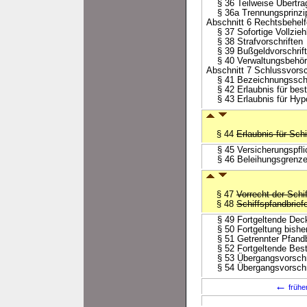
§ 36 Teilweise Übertra
§ 36a Trennungsprinzip 
Abschnitt 6 Rechtsbehel
§ 37 Sofortige Vollzieh
§ 38 Strafvorschriften
§ 39 Bußgeldvorschrif
§ 40 Verwaltungsbehör
Abschnitt 7 Schlussvorsc
§ 41 Bezeichnungssch
§ 42 Erlaubnis für best
§ 43 Erlaubnis für Hyp
§ 44
Erlaubnis für Sch
§ 45 Versicherungspfli
§ 46 Beleihungsgrenz
§ 47
Vorrecht der Schi
§ 48
Schiffspfandbrief
§ 49 Fortgeltende Deck
§ 50 Fortgeltung bishe
§ 51 Getrennter Pfandb
§ 52 Fortgeltende Best
§ 53 Übergangsvorschr
§ 54 Übergangsvorschr
←
frühe