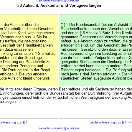
aktuelle Fassung § 3 zeigen
§ 3 Aufsicht; Auskunfts- und Vorlageverlangen
t die Aufsicht über die
(1)
1
Die Bundesanstalt übt die Aufsicht ü
n Vorschriften dieses Gesetzes
Pfandbriefbanken nach den Vorschriften 
Satz 1 des Kreditwesengesetzes
und den in § 6 Absatz 1 Satz 1 des Kred
 Verordnungen aus.
2
Sie ist
genannten Gesetzen und Verordnungen a
zu treffen, die geeignet und
befugt, alle Anordnungen zu treffen, die g
s Geschäft der Pfandbriefbanken
erforderlich sind, um das Geschäft der P
en dazu erlassenen
mit diesem Gesetz und den dazu erlasse
inklang zu erhalten.
3
Sie hat zu
Rechtsverordnungen im Einklang zu erha
unkten auf der Grundlage
von ihr bestimmten Zeitpunkten auf der G
ie Deckung der Pfandbriefe zu
geeigneter Stichproben die Deckung der P
sich anderer Personen und
prüfen; hierbei kann sie sich anderer Per
4
Die Prüfung soll in der Regel
Einrichtungen bedienen.
4
Die Prüfung sol
erfolgen.
5
Die von anderen
nach jeweils
drei
Jahren erfolgen.
5
Die v
übte Aufsicht bleibt unberührt.
staatlichen Stellen ausgeübte Aufsicht ble
 die Mitglieder deren Organe, deren Beschäftigte und ein Sachwalter haben de
inrichtungen, derer sich die Bundesanstalt bei der Durchführung ihrer Aufgab
gssituation einschließlich der wirtschaftlichen Werthaltigkeit der Deckung A
orzulegen.
re Fassung von § 4
nächste Fassung von § 4
aktuelle Fassung § 4 zeigen