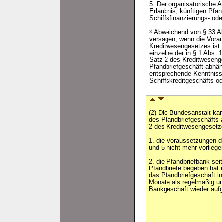
5. Der organisatorische 
Erlaubnis, künftigen Pfa
Schiffsfinanzierungs- o
3
Abweichend von § 33 Abs
versagen, wenn die Vorau
Kreditwesengesetzes ist 
einzelne der in § 1 Abs.
Satz 2 des Kreditweseng
Pfandbriefgeschäft abhän
entsprechende Kenntniss
Schiffskreditgeschäfts o
(2) Die Bundesanstalt ka
des Pfandbriefgeschäfts 
2 des Kreditwesengesetz
1. die Voraussetzungen d
und 5 nicht mehr
vorliege
2. die Pfandbriefbank sei
Pfandbriefe begeben hat u
das Pfandbriefgeschäft i
Monate als regelmäßig un
Bankgeschäft wieder a