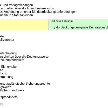
- und Vorlageverlangen
orschriften über die Pfandbriefemission
 Anordnung erhöhter Mindestdeckungsanforderungen
eln in Staatsanleihen
(Text neue Fassung)
§ 4b Deckungsgeeignete Derivategesch
efe
lvertreter
entscheidung
rschriften über die Deckungswerte
hekenpfandbriefe
Sicherheiten
ze
icht
mittlung
d ausländische Sicherungsrechte
gswerte
liche Pfandbriefe
spfandbriefe
ze