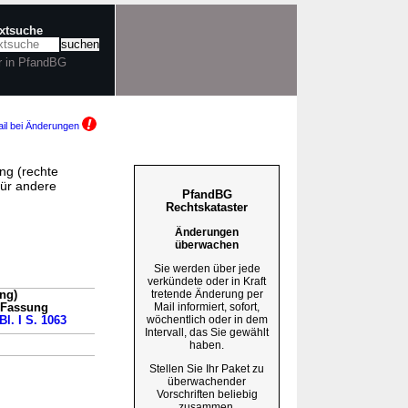
extsuche
r in PfandBG
il bei Änderungen
ng (rechte
ür andere
PfandBG
Rechtskataster
Änderungen
überwachen
Sie werden über jede
verkündete oder in Kraft
tretende Änderung per
ng)
Mail informiert, sofort,
n Fassung
wöchentlich oder in dem
Bl. I S. 1063
Intervall, das Sie gewählt
haben.
Stellen Sie Ihr Paket zu
überwachender
Vorschriften beliebig
zusammen.