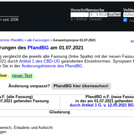
Vorschriftensuche
Vollt
§ / Artikel
Gesetz
n seit 2006
nu
zeichnis PfandBG
>
alle Fassungen
>
Gesamtsynopse 01.07.2021
Ma
erungen des
PfandBG
am 01.07.2021
vergleicht die jeweils alte Fassung (linke Spalte) mit der neuen Fassu
 2021 durch
Artikel 1 des CBD-UG
geänderten Einzelnormen. Synopsen f
 Sie in der
Änderungshistorie des PfandBG
.
Text
,
neuer Text
Änderung verpasst?
PfandBG hier überwachen!
.F. (alte Fassung)
PfandBG n.F. (neue Fassu
07.2021 geltenden Fassung
in der am 01.07.2021 geltende
durch Artikel 1 G. v. 12.05.2021 BG
Gliederung
reich, Erlaubnis und Aufsicht
gen