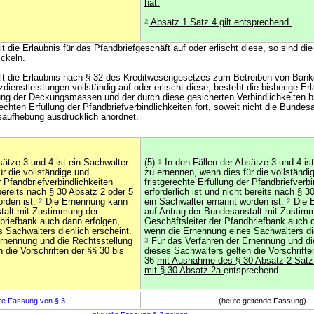
hat.
2
Absatz 1 Satz 4 gilt entsprechend.
t die Erlaubnis für das Pfandbriefgeschäft auf oder erlischt diese, so sind die
ckeln.
alt die Erlaubnis nach § 32 des Kreditwesengesetzes zum Betreiben von Ban
dienstleistungen vollständig auf oder erlischt diese, besteht die bisherige Erl
ng der Deckungsmassen und der durch diese gesicherten Verbindlichkeiten b
echten Erfüllung der Pfandbriefverbindlichkeiten fort, soweit nicht die Bundesa
saufhebung ausdrücklich anordnet.
sätze 3 und 4 ist ein Sachwalter
(5)
1
In den Fällen der Absätze 3 und 4 is
r die vollständige und
zu ernennen, wenn dies für die vollständi
r Pfandbriefverbindlichkeiten
fristgerechte Erfüllung der Pfandbriefverbi
 bereits nach § 30 Absatz 2 oder 5
erforderlich ist und nicht bereits nach § 
orden ist.
2
Die Ernennung kann
ein Sachwalter ernannt worden ist.
2
Die 
talt mit Zustimmung der
auf Antrag der Bundesanstalt mit Zustim
briefbank auch dann erfolgen,
Geschäftsleiter der Pfandbriefbank auch 
 Sachwalters dienlich erscheint.
wenn die Ernennung eines Sachwalters die
rnennung und die Rechtsstellung
3
Für das Verfahren der Ernennung und di
 die Vorschriften der §§ 30 bis
dieses Sachwalters gelten die Vorschrifte
36
mit Ausnahme des § 30 Absatz 2 Satz 
mit § 30 Absatz 2a
entsprechend.
re Fassung von § 3
(heute geltende Fassung)