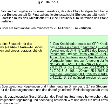
§ 2 Erlaubnis
it Sitz im Geltungsbereich dieses Gesetzes, das das Pfandbriefgeschäft betreib
is der Bundesanstalt für Finanzdienstleistungsaufsicht (Bundesanstalt) nach §
usätzlich muss das Kreditinstitut für eine Erlaubnis zum Betreiben des Pfand
 erfüllen:
s über ein Kernkapital von mindestens 25 Millionen Euro verfügen.
ss
eine Erlaubnis für das
2. Das Kreditinstitut muss
als CRR-Kredit
des
§
1
Abs.
1
Satz 2
Nr.
2
des
des
Artikels 4 Absatz
1
Nummer
1
Buchst
ben
und
dieses voraussichtlich
Verordnung (EU)
Nr.
575/2013
des
Europä
Parlaments
und
des Rates vom 26. Juni 
Aufsichtsanforderungen an Kreditinstitute
Wertpapierfirmen und zur Änderung der V
Nr. 648/2012 (ABl. L 176 vom 27.6.2013,
2.8.2013, S. 68; L 321 vom 30.11.2013, S
21.7.2015, S. 166; L 20 vom 25.1.2017, S.
durch die Verordnung (EU) 2021/558 (ABl
6.4.2021, S. 25) geändert worden ist, zug
ss über geeignete Regelungen und Instrumente im Sinne des § 27 zur Steuer
en für die Deckungsmassen und das darauf gründende Emissionsgeschäft verf
stalt vorzulegenden Geschäftsplan des Kreditinstituts muss hervorgehen, d
riefgeschäft regelmäßig und nachhaltig betreiben wird und dass ein dafür erfor
vorhanden ist.