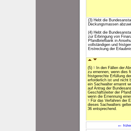
(3) Hebt die Bundesanstal
Deckungsmassen abzuwi
(4) Hebt die Bundesanst
zur Erbringung von Finanz
Pfandbriefbank in Ansehu
vollständigen und fristger
Erstreckung der Erlaubni
(5)
1
In den Fällen der Ab
zu ernennen, wenn dies fü
fristgerechte Erfüllung de
erforderlich ist und nicht
ein Sachwalter ernannt w
auf Antrag der Bundesans
Geschäftsleiter der Pfand
wenn die Ernennung eines
3
Für das Verfahren der E
dieses Sachwalters gelten
36 entsprechend.
←
frühe