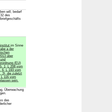
en will, bedarf
 32 des
briefgeschäfts
institut
im Sinne
abe a der
ischen
2013 über
 und
erordnung (EU)
 S. 1; L 208 vom
. 6; L 193 vom
 3), die zuletzt
. L 116 vom
elassen sein.
ung, Überwachung
ügen.
ass das
derlicher