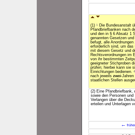
(1)
1
Die Bundesanstalt üb
Pfandbriefbanken nach de
und den in § 6 Absatz 1 
genannten Gesetzen und
befugt, alle Anordnungen 
erforderlich sind, um da
mit diesem Gesetz und d
Rechtsverordnungen im E
von ihr bestimmten Zeitp
geeigneter Stichproben d
prüfen; hierbei kann sie 
Einrichtungen bedienen.
nach jeweils
zwei
Jahren 
staatlichen Stellen ausge
(2) Eine Pfandbriefbank,
sowie den Personen und E
Verlangen über die Deckun
erteilen und Unterlagen v
←
frühe