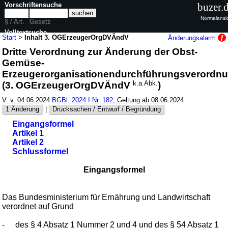
Vorschriftensuche
buzer.
Normalansi
§ / Art.
Gesetz
Volltextsuche
Start
>
Inhalt 3. OGErzeugerOrgDVÄndV
Änderungsalarm
Dritte Verordnung zur Änderung der Obst-
nur in 3. OGErzeugerOrgDVÄndV
Gemüse-
Erzeugerorganisationendurchführungsverordn
(3. OGErzeugerOrgDVÄndV
k.a.Abk.
)
V. v. 04.06.2024
BGBl. 2024 I Nr. 182
; Geltung ab 08.06.2024
1 Änderung
|
Drucksachen / Entwurf / Begründung
Eingangsformel
Artikel 1
Artikel 2
Schlussformel
Eingangsformel
Das Bundesministerium für Ernährung und Landwirtschaft
verordnet auf Grund
-
des
§ 4 Absatz 1 Nummer 2 und 4
und des
§ 54 Absatz 1