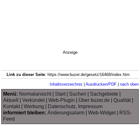
Anzeige
Link zu dieser Seite
: https://www.buzer.de/gesetz/16468/index.htm
Inhaltsverzeichnis
|
Ausdrucken/PDF
|
nach oben
Menü:
Normalansicht
|
Start
|
Suchen
|
Sachgebiete
|
Aktuell
|
Verkündet
|
Web-Plugin
|
Über buzer.de
|
Qualität
|
Kontakt
|
Werbung
|
Datenschutz, Impressum
informiert bleiben:
Änderungsalarm
|
Web-Widget
|
RSS-
Feed