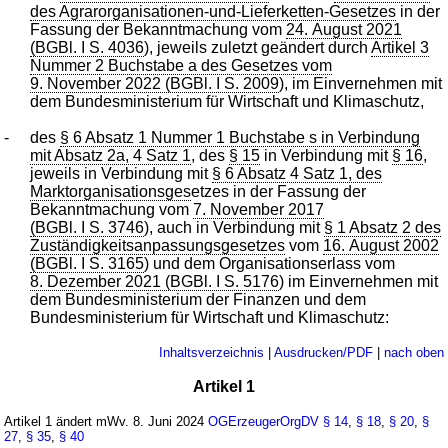
des Agrarorganisationen-und-Lieferketten-Gesetzes
in der
Fassung der Bekanntmachung vom
24. August 2021
(BGBl. I S. 4036
), jeweils zuletzt geändert durch
Artikel 3
Nummer 2 Buchstabe a des Gesetzes vom
9. November 2022 (BGBl. I S. 2009
), im Einvernehmen mit
dem Bundesministerium für Wirtschaft und Klimaschutz,
-
des
§ 6 Absatz 1 Nummer 1 Buchstabe s in Verbindung
mit Absatz 2a, 4 Satz 1
, des
§ 15
in Verbindung mit
§ 16
,
jeweils in Verbindung mit
§ 6 Absatz 4 Satz 1, des
Marktorganisationsges
etzes in der Fassung der
Bekanntmachung vom
7. November 2017
(BGBl. I S. 3746
), auch in Verbindung mit
§ 1 Absatz 2 des
Zuständigkeitsanpassungsgesetzes
vom
16. August 2002
(BGBl. I S. 3165
) und dem Organisationserlass vom
8. Dezember 2021 (BGBl. I S. 5176
) im Einvernehmen mit
dem Bundesministerium der Finanzen und dem
Bundesministerium für Wirtschaft und Klimaschutz:
Inhaltsverzeichnis
|
Ausdrucken/PDF
|
nach oben
Artikel 1
Artikel 1 ändert mWv. 8. Juni 2024
OGErzeugerOrgDV
§ 14
,
§ 18
,
§ 20
,
§
27
,
§ 35
,
§ 40