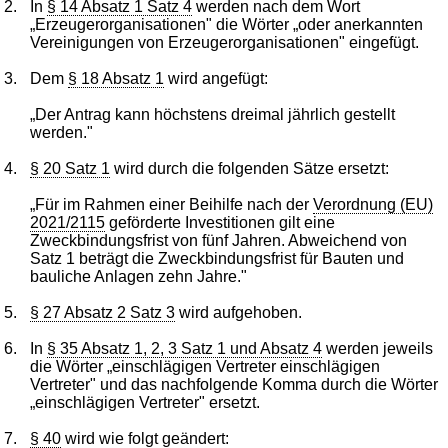
2.
In
§ 14 Absatz 1 Satz 4
werden nach dem Wort
„Erzeugerorganisationen" die Wörter „oder anerkannten
Vereinigungen von Erzeugerorganisationen" eingefügt.
3.
Dem
§ 18 Absatz 1
wird angefügt:
„Der Antrag kann höchstens dreimal jährlich gestellt
werden."
4.
§ 20 Satz 1
wird durch die folgenden Sätze ersetzt:
„Für im Rahmen einer Beihilfe nach der
Verordnung (EU)
2021/2115
geförderte Investitionen gilt eine
Zweckbindungsfrist von fünf Jahren. Abweichend von
Satz 1 beträgt die Zweckbindungsfrist für Bauten und
bauliche Anlagen zehn Jahre."
5.
§ 27 Absatz 2 Satz 3
wird aufgehoben.
6.
In
§ 35 Absatz 1, 2, 3 Satz 1 und Absatz 4
werden jeweils
die Wörter „einschlägigen Vertreter einschlägigen
Vertreter" und das nachfolgende Komma durch die Wörter
„einschlägigen Vertreter" ersetzt.
7.
§ 40
wird wie folgt geändert: