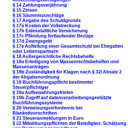
§ 14 Zahlungsverjährung
§ 15 Zinsen
§ 16 Säumniszuschläge
§ 17 Angabe des Schuldgrunds
§ 17a Kosten der Vollstreckung
§ 17b Eidesstattliche Versicherung
§ 17c Pfändung fortlaufender Bezüge
§ 17d Zwangsgeld
§ 17e Aufteilung einer Gesamtschuld bei Ehegatten
oder Lebenspartnern
§ 18 Außergerichtliche Rechtsbehelfe
§ 18a Erledigung von Massenrechtsbehelfen und
Massenanträgen
§ 18b Zuständigkeit für Klagen nach § 32i Absatz 2
der Abgabenordnung
§ 19 Buchführungspflicht bestimmter
Steuerpflichtiger
§ 19a Aufbewahrungsfristen
§ 19b Zugriff auf datenverarbeitungsgestützte
Buchführungssysteme
§ 20 Verweisungserfordernis bei
Blankettvorschriften
§ 21 Steueranmeldungen in Euro
§ 22 Mitwirkungspflichten der Beteiligten; Schätzung