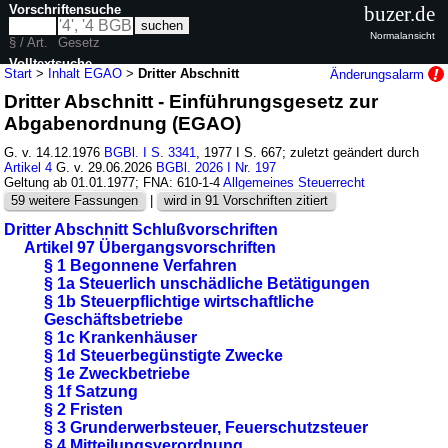
Vorschriftensuche
buzer.de
Normalansicht
§ / Art.
Gesetz
Volltextsuche
Start
>
Inhalt EGAO
>
Dritter Abschnitt
Änderungsalarm
Dritter Abschnitt - Einführungsgesetz zur
nur in EGAO
Abgabenordnung (EGAO)
G. v. 14.12.1976
BGBl. I S. 3341
, 1977 I S. 667; zuletzt geändert durch
Artikel 4
G. v. 29.06.2026
BGBl. 2026 I Nr. 197
Geltung ab 01.01.1977; FNA: 610-1-4
Allgemeines Steuerrecht
59 weitere Fassungen
|
wird in 91 Vorschriften zitiert
Dritter Abschnitt Schlußvorschriften
Artikel 97 Übergangsvorschriften
§ 1 Begonnene Verfahren
§ 1a Steuerlich unschädliche Betätigungen
§ 1b Steuerpflichtige wirtschaftliche
Geschäftsbetriebe
§ 1c Krankenhäuser
§ 1d Steuerbegünstigte Zwecke
§ 1e Zweckbetriebe
§ 1f Satzung
§ 2 Fristen
§ 3 Grunderwerbsteuer, Feuerschutzsteuer
§ 4 Mitteilungsverordnung