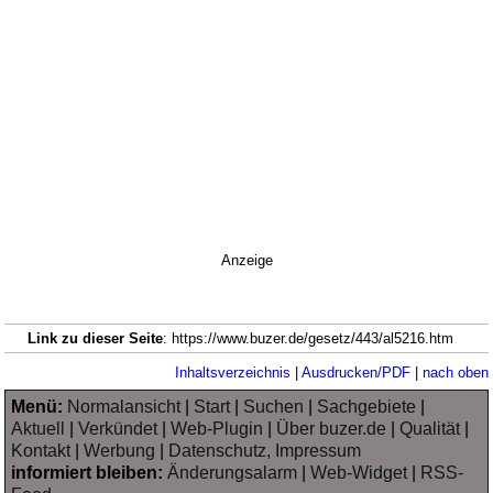
Anzeige
Link zu dieser Seite
: https://www.buzer.de/gesetz/443/al5216.htm
Inhaltsverzeichnis
|
Ausdrucken/PDF
|
nach oben
Menü:
Normalansicht
|
Start
|
Suchen
|
Sachgebiete
|
Aktuell
|
Verkündet
|
Web-Plugin
|
Über buzer.de
|
Qualität
|
Kontakt
|
Werbung
|
Datenschutz, Impressum
informiert bleiben:
Änderungsalarm
|
Web-Widget
|
RSS-