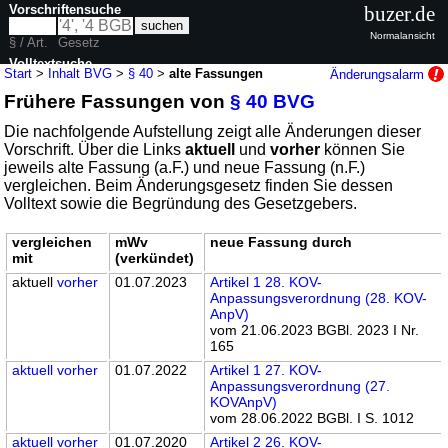
Vorschriftensuche
buzer.de
Normalansicht
§ / Art.
Gesetz
Volltextsuche
Start
>
Inhalt BVG
>
§ 40
>
alte Fassungen
Änderungsalarm
Frühere Fassungen von
§ 40 BVG
nur in BVG
Die nachfolgende Aufstellung zeigt alle Änderungen dieser
Vorschrift. Über die Links
aktuell
und
vorher
können Sie
jeweils alte Fassung (a.F.) und neue Fassung (n.F.)
vergleichen. Beim Änderungsgesetz finden Sie dessen
Volltext sowie die Begründung des Gesetzgebers.
vergleichen
mWv
neue Fassung durch
mit
(verkündet)
aktuell
vorher
01.07.2023
Artikel 1 28. KOV-
Anpassungsverordnung (28. KOV-
AnpV)
vom 21.06.2023 BGBl. 2023 I Nr.
165
aktuell
vorher
01.07.2022
Artikel 1 27. KOV-
Anpassungsverordnung (27.
KOVAnpV)
vom 28.06.2022 BGBl. I S. 1012
aktuell
vorher
01.07.2020
Artikel 2 26. KOV-