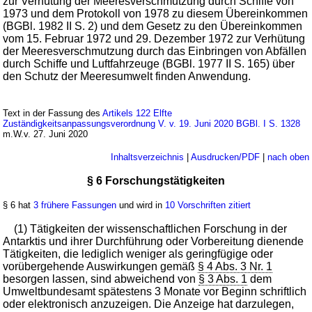
zur Verhütung der Meeresverschmutzung durch Schiffe von
1973 und dem Protokoll von 1978 zu diesem Übereinkommen
(BGBl. 1982 II S. 2) und dem Gesetz zu den Übereinkommen
vom 15. Februar 1972 und 29. Dezember 1972 zur Verhütung
der Meeresverschmutzung durch das Einbringen von Abfällen
durch Schiffe und Luftfahrzeuge (BGBl. 1977 II S. 165) über
den Schutz der Meeresumwelt finden Anwendung.
Text in der Fassung des
Artikels 122 Elfte
Zuständigkeitsanpassungsverordnung V. v. 19. Juni 2020 BGBl. I S. 1328
m.W.v. 27. Juni 2020
Inhaltsverzeichnis
|
Ausdrucken/PDF
|
nach oben
§ 6 Forschungstätigkeiten
§ 6 hat
3 frühere Fassungen
und wird in
10 Vorschriften zitiert
(1) Tätigkeiten der wissenschaftlichen Forschung in der
Antarktis und ihrer Durchführung oder Vorbereitung dienende
Tätigkeiten, die lediglich weniger als geringfügige oder
vorübergehende Auswirkungen gemäß
§ 4 Abs. 3 Nr. 1
besorgen lassen, sind abweichend von
§ 3 Abs. 1
dem
Umweltbundesamt spätestens 3 Monate vor Beginn schriftlich
oder elektronisch anzuzeigen. Die Anzeige hat darzulegen,