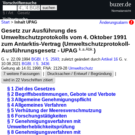
Vorschriftensuche
buzer.de
Normalansicht
§ / Art.
Gesetz
Volltextsuche
Start
>
Inhalt UPAG
Änderungsalarm
Gesetz zur Ausführung des
nur in UPAG
Umweltschutzprotokolls vom 4. Oktober 1991
zum Antarktis-Vertrag (Umweltschutzprotokoll-
Ausführungsgesetz - UPAG
k.a.Abk.
)
G. v. 22.09.1994
BGBl. I S. 2593
; zuletzt geändert durch
Artikel 16
G. v.
10.08.2021
BGBl. I S. 3436
Geltung ab 14.01.1998; FNA: 2129-28
Umweltschutz
7 weitere Fassungen
|
Drucksachen / Entwurf / Begründung
|
wird in 22 Vorschriften zitiert
§ 1 Ziel des Gesetzes
§ 2 Begriffsbestimmungen, Gebote und Verbote
§ 3 Allgemeine Genehmigungspflicht
§ 4 Allgemeines Verfahren
§ 5 Verhütung der Meeresverschmutzung
§ 6 Forschungstätigkeiten
§ 7 Genehmigungsverfahren mit
Umwelterheblichkeitsprüfung
§ 8 Genehmigungsverfahren mit