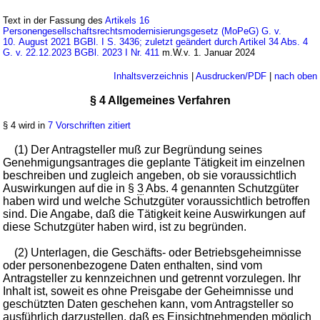
Text in der Fassung des
Artikels 16
Personengesellschaftsrechtsmodernisierungsgesetz (MoPeG) G. v.
10. August 2021 BGBl. I S. 3436; zuletzt geändert durch Artikel 34 Abs. 4
G. v. 22.12.2023 BGBl. 2023 I Nr. 411
m.W.v. 1. Januar 2024
Inhaltsverzeichnis
|
Ausdrucken/PDF
|
nach oben
§ 4 Allgemeines Verfahren
§ 4 wird in
7 Vorschriften zitiert
(1) Der Antragsteller muß zur Begründung seines
Genehmigungsantrages die geplante Tätigkeit im einzelnen
beschreiben und zugleich angeben, ob sie voraussichtlich
Auswirkungen auf die in §
3
Abs. 4 genannten Schutzgüter
haben wird und welche Schutzgüter voraussichtlich betroffen
sind. Die Angabe, daß die Tätigkeit keine Auswirkungen auf
diese Schutzgüter haben wird, ist zu begründen.
(2) Unterlagen, die Geschäfts- oder Betriebsgeheimnisse
oder personenbezogene Daten enthalten, sind vom
Antragsteller zu kennzeichnen und getrennt vorzulegen. Ihr
Inhalt ist, soweit es ohne Preisgabe der Geheimnisse und
geschützten Daten geschehen kann, vom Antragsteller so
ausführlich darzustellen, daß es Einsichtnehmenden möglich