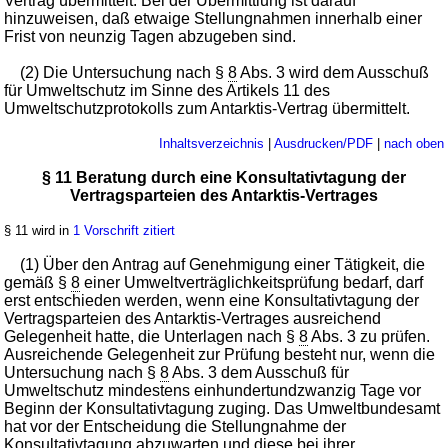
Vertrag übermittelt. Bei der Übermittlung ist darauf
hinzuweisen, daß etwaige Stellungnahmen innerhalb einer
Frist von neunzig Tagen abzugeben sind.
(2) Die Untersuchung nach §
8
Abs. 3 wird dem Ausschuß
für Umweltschutz im Sinne des Artikels 11 des
Umweltschutzprotokolls zum Antarktis-Vertrag übermittelt.
Inhaltsverzeichnis
|
Ausdrucken/PDF
|
nach oben
§ 11 Beratung durch eine Konsultativtagung der
Vertragsparteien des Antarktis-Vertrages
§ 11 wird in
1 Vorschrift zitiert
(1) Über den Antrag auf Genehmigung einer Tätigkeit, die
gemäß §
8
einer Umweltverträglichkeitsprüfung bedarf, darf
erst entschieden werden, wenn eine Konsultativtagung der
Vertragsparteien des Antarktis-Vertrages ausreichend
Gelegenheit hatte, die Unterlagen nach §
8
Abs. 3 zu prüfen.
Ausreichende Gelegenheit zur Prüfung besteht nur, wenn die
Untersuchung nach §
8
Abs. 3 dem Ausschuß für
Umweltschutz mindestens einhundertundzwanzig Tage vor
Beginn der Konsultativtagung zuging. Das Umweltbundesamt
hat vor der Entscheidung die Stellungnahme der
Konsultativtagung abzuwarten und diese bei ihrer