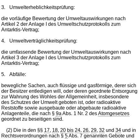
3.
Umwelterheblichkeitsprüfung:
die vorläufige Bewertung der Umweltauswirkungen nach
Artikel 2 der Anlage I des Umweltschutzprotokolls zum
Antarktis-Vertrag;
4.
Umweltverträglichkeitsprüfung:
die umfassende Bewertung der Umweltauswirkungen nach
Artikel 3 der Anlage I des Umweltschutzprotokolls zum
Antarktis-Vertrag;
5.
Abfälle:
bewegliche Sachen, auch flüssige und gasförmige, derer sich
der Besitzer entledigen will, oder deren geordnete Entsorgung
zur Wahrung des Wohles der Allgemeinheit, insbesondere
des Schutzes der Umwelt geboten ist, oder radioaktive
Reststoffe sowie ausgebaute oder abgebaute radioaktive
Anlagenteile, die nach §
9a
Abs. 1 Nr. 2 des
Atomgesetzes
geordnet zu beseitigen sind.
(2) Die in den §§
17
,
18
,
20
bis
24
,
26
,
29
,
32
und
34
und in
Rechtsverordnungen nach §
5
Abs. 7 genannten Gebote und