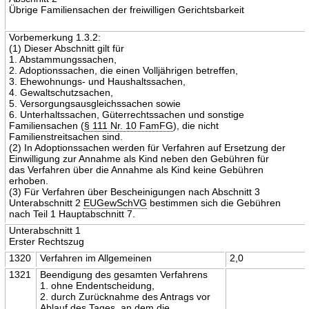
Übrige Familiensachen der freiwilligen Gerichtsbarkeit
Vorbemerkung 1.3.2:
(1) Dieser Abschnitt gilt für
1. Abstammungssachen,
2. Adoptionssachen, die einen Volljährigen betreffen,
3. Ehewohnungs- und Haushaltssachen,
4. Gewaltschutzsachen,
5. Versorgungsausgleichssachen sowie
6. Unterhaltssachen, Güterrechtssachen und sonstige
Familiensachen (
§ 111 Nr. 10 FamFG
), die nicht
Familienstreitsachen sind.
(2) In Adoptionssachen werden für Verfahren auf Ersetzung der
Einwilligung zur Annahme als Kind neben den Gebühren für
das Verfahren über die Annahme als Kind keine Gebühren
erhoben.
(3) Für Verfahren über Bescheinigungen nach Abschnitt 3
Unterabschnitt 2
EUGewSchVG
bestimmen sich die Gebühren
nach Teil 1 Hauptabschnitt 7.
Unterabschnitt 1
Erster Rechtszug
1320
Verfahren im Allgemeinen
2,0
1321
Beendigung des gesamten Verfahrens
1. ohne Endentscheidung,
2. durch Zurücknahme des Antrags vor
Ablauf des Tages, an dem die