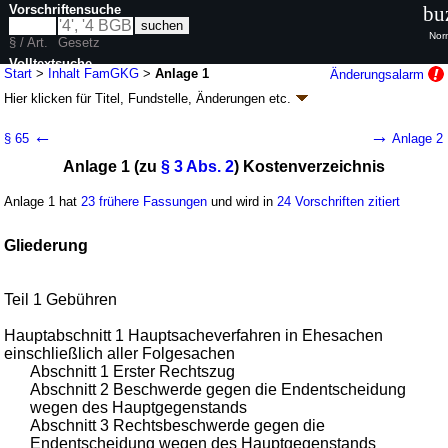
Vorschriftensuche
bu
Nor
§ / Art.
Gesetz
Volltextsuche
Start
>
Inhalt FamGKG
>
Anlage 1
Änderungsalarm
Hier klicken für
Titel, Fundstelle, Änderungen
etc.
nur in FamGKG
Anlage 1 - Gesetz über Gerichtskosten in
←
→
§ 65
Anlage 2
Familiensachen (FamGKG)
Anlage 1 (zu
§ 3 Abs. 2
) Kostenverzeichnis
Artikel 2 G. v. 17.12.2008
BGBl. I S. 2586
, 2666 (
Nr. 61
); zuletzt geändert
durch
Artikel 7
G. v. 02.07.2026
BGBl. 2026 I Nr. 198
Anlage 1 hat
23 frühere Fassungen
und wird in
24 Vorschriften zitiert
Geltung ab 01.09.2009; FNA: 361-5
Kostenrecht
34 weitere Fassungen
|
Drucksachen / Entwurf / Begründung
|
Gliederung
wird in 50 Vorschriften zitiert
Abschnitt 9 Schluss- und Übergangsvorschriften
Teil 1 Gebühren
Hauptabschnitt 1 Hauptsacheverfahren in Ehesachen
einschließlich aller Folgesachen
Abschnitt 1 Erster Rechtszug
Abschnitt 2 Beschwerde gegen die Endentscheidung
wegen des Hauptgegenstands
Abschnitt 3 Rechtsbeschwerde gegen die
Endentscheidung wegen des Hauptgegenstands