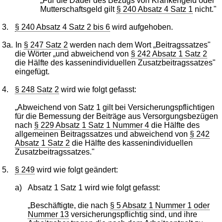
„Für die Dauer des Bezugs von Krankengeld oder
Mutterschaftsgeld gilt
§ 240 Absatz 4 Satz 1
nicht."
3.
§ 240 Absatz 4 Satz 2 bis 6
wird aufgehoben.
3a.
In
§ 247 Satz 2
werden nach dem Wort „Beitragssatzes"
die Wörter „und abweichend von
§ 242 Absatz 1 Satz 2
die Hälfte des kassenindividuellen Zusatzbeitragssatzes"
eingefügt.
4.
§ 248 Satz 2
wird wie folgt gefasst:
„Abweichend von Satz 1 gilt bei Versicherungspflichtigen
für die Bemessung der Beiträge aus Versorgungsbezügen
nach
§ 229 Absatz 1 Satz 1 Nummer 4
die Hälfte des
allgemeinen Beitragssatzes und abweichend von
§ 242
Absatz 1 Satz 2
die Hälfte des kassenindividuellen
Zusatzbeitragssatzes."
5.
§ 249
wird wie folgt geändert:
a)
Absatz 1 Satz 1 wird wie folgt gefasst:
„Beschäftigte, die nach
§ 5 Absatz 1 Nummer 1 oder
Nummer 13
versicherungspflichtig sind, und ihre