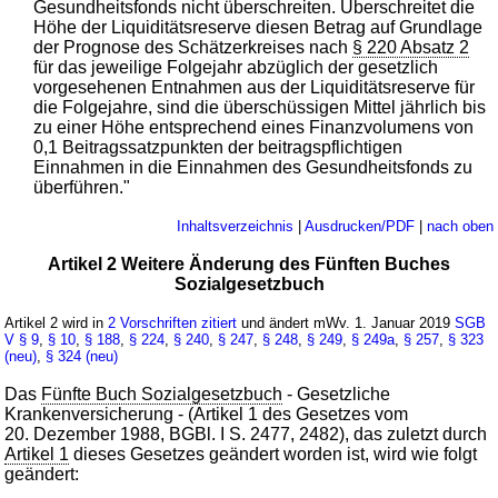
Gesundheitsfonds nicht überschreiten. Überschreitet die
Höhe der Liquiditätsreserve diesen Betrag auf Grundlage
der Prognose des Schätzerkreises nach
§ 220 Absatz 2
für das jeweilige Folgejahr abzüglich der gesetzlich
vorgesehenen Entnahmen aus der Liquiditätsreserve für
die Folgejahre, sind die überschüssigen Mittel jährlich bis
zu einer Höhe entsprechend eines Finanzvolumens von
0,1 Beitragssatzpunkten der beitragspflichtigen
Einnahmen in die Einnahmen des Gesundheitsfonds zu
überführen."
Inhaltsverzeichnis
|
Ausdrucken/PDF
|
nach oben
Artikel 2 Weitere Änderung des Fünften Buches
Sozialgesetzbuch
Artikel 2 wird in
2 Vorschriften zitiert
und ändert mWv. 1. Januar 2019
SGB
V
§ 9
,
§ 10
,
§ 188
,
§ 224
,
§ 240
,
§ 247
,
§ 248
,
§ 249
,
§ 249a
,
§ 257
,
§ 323
(neu)
,
§ 324 (neu)
Das
Fünfte Buch Sozialgesetzbuch
- Gesetzliche
Krankenversicherung - (Artikel 1 des Gesetzes vom
20. Dezember 1988, BGBl. I S. 2477, 2482), das zuletzt durch
Artikel 1
dieses Gesetzes geändert worden ist, wird wie folgt
geändert: