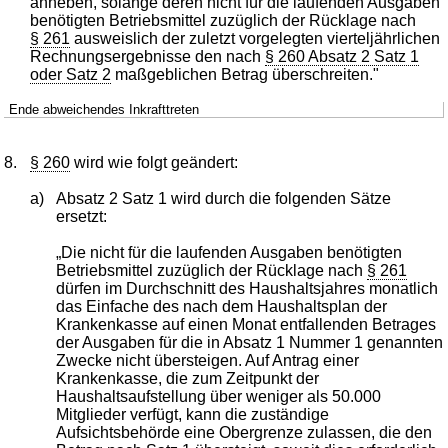
anheben, solange deren nicht für die laufenden Ausgaben
benötigten Betriebsmittel zuzüglich der Rücklage nach
§ 261
ausweislich der zuletzt vorgelegten vierteljährlichen
Rechnungsergebnisse den nach
§ 260 Absatz 2 Satz 1
oder Satz 2
maßgeblichen Betrag überschreiten."
Ende abweichendes Inkrafttreten
8.
§ 260
wird wie folgt geändert:
a)
Absatz 2 Satz 1 wird durch die folgenden Sätze
ersetzt:
„Die nicht für die laufenden Ausgaben benötigten
Betriebsmittel zuzüglich der Rücklage nach
§ 261
dürfen im Durchschnitt des Haushaltsjahres monatlich
das Einfache des nach dem Haushaltsplan der
Krankenkasse auf einen Monat entfallenden Betrages
der Ausgaben für die in Absatz 1 Nummer 1 genannten
Zwecke nicht übersteigen. Auf Antrag einer
Krankenkasse, die zum Zeitpunkt der
Haushaltsaufstellung über weniger als 50.000
Mitglieder verfügt, kann die zuständige
Aufsichtsbehörde eine Obergrenze zulassen, die den