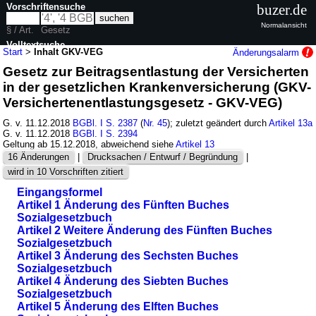
Vorschriftensuche
buzer.de
Normalansicht
§ / Art.
Gesetz
Volltextsuche
Start
>
Inhalt GKV-VEG
Änderungsalarm
Gesetz zur Beitragsentlastung der Versicherten
nur in GKV-VEG
in der gesetzlichen Krankenversicherung (GKV-
Versichertenentlastungsgesetz - GKV-VEG)
G. v. 11.12.2018
BGBl. I S. 2387
(
Nr. 45
); zuletzt geändert durch
Artikel 13a
G. v. 11.12.2018
BGBl. I S. 2394
Geltung ab 15.12.2018, abweichend siehe
Artikel 13
16 Änderungen
|
Drucksachen / Entwurf / Begründung
|
wird in 10 Vorschriften zitiert
Eingangsformel
Artikel 1 Änderung des Fünften Buches
Sozialgesetzbuch
Artikel 2 Weitere Änderung des Fünften Buches
Sozialgesetzbuch
Artikel 3 Änderung des Sechsten Buches
Sozialgesetzbuch
Artikel 4 Änderung des Siebten Buches
Sozialgesetzbuch
Artikel 5 Änderung des Elften Buches