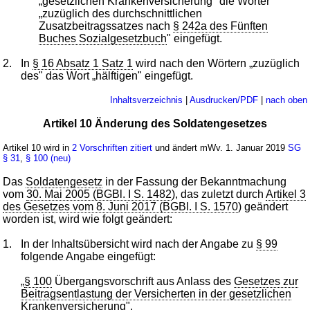
„gesetzlichen Krankenversicherung" die Wörter
„zuzüglich des durchschnittlichen
Zusatzbeitragssatzes nach
§ 242a des Fünften
Buches Sozialgesetzbuch
" eingefügt.
2.
In
§ 16 Absatz 1 Satz 1
wird nach den Wörtern „zuzüglich
des" das Wort „hälftigen" eingefügt.
Inhaltsverzeichnis
|
Ausdrucken/PDF
|
nach oben
Artikel 10 Änderung des Soldatengesetzes
Artikel 10 wird in
2 Vorschriften zitiert
und ändert mWv. 1. Januar 2019
SG
§ 31
,
§ 100 (neu)
Das
Soldatengesetz
in der Fassung der Bekanntmachung
vom
30. Mai 2005 (BGBl. I S. 1482
), das zuletzt durch
Artikel 3
des Gesetzes vom 8. Juni 2017 (BGBl. I S. 1570
) geändert
worden ist, wird wie folgt geändert:
1.
In der Inhaltsübersicht wird nach der Angabe zu
§ 99
folgende Angabe eingefügt:
„
§ 100
Übergangsvorschrift aus Anlass des
Gesetzes zur
Beitragsentlastung der Versicherten in der gesetzlichen
Krankenversicherung
".