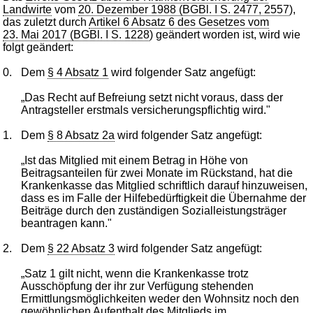
Landwirte
vom
20. Dezember 1988 (BGBl. I S. 2477, 2557
),
das zuletzt durch
Artikel 6 Absatz 6 des Gesetzes vom
23. Mai 2017 (BGBl. I S. 1228
) geändert worden ist, wird wie
folgt geändert:
0.
Dem
§ 4 Absatz 1
wird folgender Satz angefügt:
„Das Recht auf Befreiung setzt nicht voraus, dass der
Antragsteller erstmals versicherungspflichtig wird."
1.
Dem
§ 8 Absatz 2a
wird folgender Satz angefügt:
„Ist das Mitglied mit einem Betrag in Höhe von
Beitragsanteilen für zwei Monate im Rückstand, hat die
Krankenkasse das Mitglied schriftlich darauf hinzuweisen,
dass es im Falle der Hilfebedürftigkeit die Übernahme der
Beiträge durch den zuständigen Sozialleistungsträger
beantragen kann."
2.
Dem
§ 22 Absatz 3
wird folgender Satz angefügt:
„Satz 1 gilt nicht, wenn die Krankenkasse trotz
Ausschöpfung der ihr zur Verfügung stehenden
Ermittlungsmöglichkeiten weder den Wohnsitz noch den
gewöhnlichen Aufenthalt des Mitglieds im