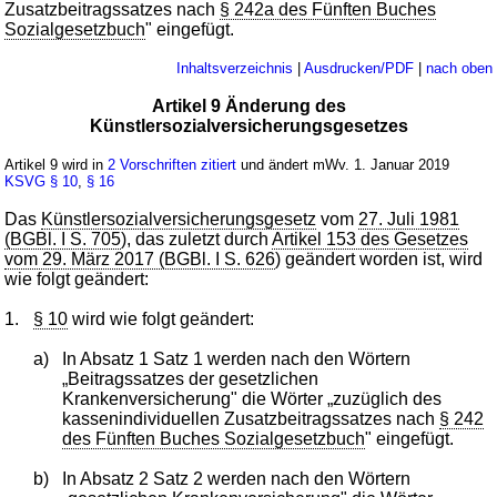
Zusatzbeitragssatzes nach
§ 242a des Fünften Buches
Sozialgesetzbuch
" eingefügt.
Inhaltsverzeichnis
|
Ausdrucken/PDF
|
nach oben
Artikel 9 Änderung des
Künstlersozialversicherungsgesetzes
Artikel 9 wird in
2 Vorschriften zitiert
und ändert mWv. 1. Januar 2019
KSVG
§ 10
,
§ 16
Das
Künstlersozialversicherungsgesetz
vom
27. Juli 1981
(BGBl. I S. 705
), das zuletzt durch
Artikel 153 des Gesetzes
vom 29. März 2017 (BGBl. I S. 626
) geändert worden ist, wird
wie folgt geändert:
1.
§ 10
wird wie folgt geändert:
a)
In Absatz 1 Satz 1 werden nach den Wörtern
„Beitragssatzes der gesetzlichen
Krankenversicherung" die Wörter „zuzüglich des
kassenindividuellen Zusatzbeitragssatzes nach
§ 242
des Fünften Buches Sozialgesetzbuch
" eingefügt.
b)
In Absatz 2 Satz 2 werden nach den Wörtern