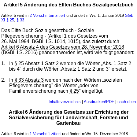
Artikel 5 Änderung des Elften Buches Sozialgesetzbuch
Artikel 5 wird in
2 Vorschriften zitiert
und ändert mWv. 1. Januar 2019
SGB
XI
§ 25
,
§ 33
Das
Elfte Buch Sozialgesetzbuch
- Soziale
Pflegeversicherung - (Artikel 1 des Gesetzes vom
26. Mai 1994, BGBl. I S. 1014, 1015), das zuletzt durch
Artikel 6 Absatz 4 des Gesetzes vom 28. November 2018
(BGBl. I S. 2016
) geändert worden ist, wird wie folgt geändert:
1.
In
§ 25 Absatz 1 Satz 2
werden die Wörter „Abs. 1 Satz 2
bis 4" durch die Wörter „Absatz 1 Satz 2 und 3" ersetzt.
2.
In
§ 33 Absatz 3
werden nach den Wörtern „sozialen
Pflegeversicherung" die Wörter „oder von
Familienversicherung nach
§ 25
" eingefügt.
Inhaltsverzeichnis
|
Ausdrucken/PDF
|
nach oben
Artikel 6 Änderung des Gesetzes zur Errichtung der
Sozialversicherung für Landwirtschaft, Forsten und
Gartenbau
Artikel 6 wird in
1 Vorschrift zitiert
und ändert mWv. 15. Dezember 2018