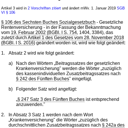
Artikel 3 wird in
2 Vorschriften zitiert
und ändert mWv. 1. Januar 2019
SGB
VI
§ 106
§ 106 des Sechsten Buches Sozialgesetzbuch
- Gesetzliche
Rentenversicherung - in der Fassung der Bekanntmachung
vom
19. Februar 2002 (BGBl. I S. 754
, 1404, 3384), das
zuletzt durch
Artikel 1 des Gesetzes vom 28. November 2018
(BGBl. I S. 2016
) geändert worden ist, wird wie folgt geändert:
1.
Absatz 2 wird wie folgt geändert:
a)
Nach den Wörtern „Beitragssatzes der gesetzlichen
Krankenversicherung" werden die Wörter „zuzüglich
des kassenindividuellen Zusatzbeitragssatzes nach
§ 242 des Fünften Buches
" eingefügt.
b)
Folgender Satz wird angefügt:
„
§ 247 Satz 3 des Fünften Buches
ist entsprechend
anzuwenden."
2.
In Absatz 3 Satz 1 werden nach dem Wort
„Krankenversicherung" die Wörter „zuzüglich des
durchschnittlichen Zusatzbeitragssatzes nach
§ 242a des