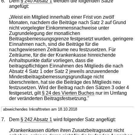
6.
Dem
§ 240 Absatz 1
werden die folgenden Sätze
angefügt:
„Weist ein Mitglied innerhalb einer Frist von zwölf
Monaten, nachdem die Beiträge nach Satz 2 auf Grund
nicht vorgelegter Einkommensnachweise unter
Zugrundelegung der monatlichen
Beitragsbemessungsgrenze festgesetzt wurden, geringere
Einnahmen nach, sind die Beiträge für die
nachgewiesenen Zeiträume neu festzusetzen. Für
Zeiträume, für die der Krankenkasse hinreichende
Anhaltspunkte dafür vorliegen, dass die
beitragspflichtigen Einnahmen des Mitglieds die nach
Absatz 4 Satz 1 oder Satz 2 jeweils anzuwendende
Mindestbeitragsbemessungsgrundlage nicht
überschreiten, hat sie die Beiträge des Mitglieds neu
festzusetzen. Wird der Beitrag nach den Sätzen 3 oder 4
festgesetzt, gilt
§ 24 des Vierten Buches
nur im Umfang
der veränderten Beitragsfestsetzung."
abweichendes Inkrafttreten am 18.10.2018
7.
Dem
§ 242 Absatz 1
wird folgender Satz angefügt:
„Krankenkassen dürfen ihren Zusatzbeitragssatz nicht