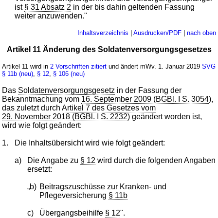
ist
§ 31 Absatz 2
in der bis dahin geltenden Fassung
weiter anzuwenden."
Inhaltsverzeichnis
|
Ausdrucken/PDF
|
nach oben
Artikel 11 Änderung des Soldatenversorgungsgesetzes
Artikel 11 wird in
2 Vorschriften zitiert
und ändert mWv. 1. Januar 2019
SVG
§ 11b (neu)
,
§ 12
,
§ 106 (neu)
Das
Soldatenversorgungsgesetz
in der Fassung der
Bekanntmachung vom
16. September 2009 (BGBl. I S. 3054
),
das zuletzt durch
Artikel 7 des Gesetzes vom
29. November 2018 (BGBl. I S. 2232
) geändert worden ist,
wird wie folgt geändert:
1.
Die Inhaltsübersicht wird wie folgt geändert:
a)
Die Angabe zu
§ 12
wird durch die folgenden Angaben
ersetzt:
„b)
Beitragszuschüsse zur Kranken- und
Pflegeversicherung
§ 11b
c)
Übergangsbeihilfe
§ 12
".