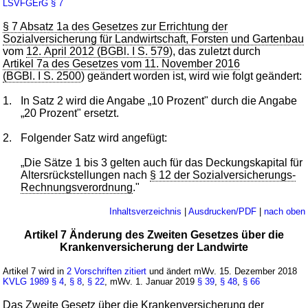
LSVFGErG
§ 7
§ 7 Absatz 1a des Gesetzes zur Errichtung der
Sozialversicherung für Landwirtschaft, Forsten und Gartenbau
vom
12. April 2012 (BGBl. I S. 579
), das zuletzt durch
Artikel 7a des Gesetzes vom 11. November 2016
(BGBl. I S. 2500
) geändert worden ist, wird wie folgt geändert:
1.
In Satz 2 wird die Angabe „10 Prozent" durch die Angabe
„20 Prozent" ersetzt.
2.
Folgender Satz wird angefügt:
„Die Sätze 1 bis 3 gelten auch für das Deckungskapital für
Altersrückstellungen nach
§ 12 der Sozialversicherungs-
Rechnungsverordnung
."
Inhaltsverzeichnis
|
Ausdrucken/PDF
|
nach oben
Artikel 7 Änderung des Zweiten Gesetzes über die
Krankenversicherung der Landwirte
Artikel 7 wird in
2 Vorschriften zitiert
und ändert mWv. 15. Dezember 2018
KVLG 1989
§ 4
,
§ 8
,
§ 22
, mWv. 1. Januar 2019
§ 39
,
§ 48
,
§ 66
Das
Zweite Gesetz über die Krankenversicherung der