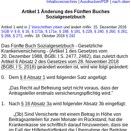
Inhaltsverzeichnis
|
Ausdrucken/PDF
|
nach oben
Artikel 1 Änderung des Fünften Buches
Sozialgesetzbuch
Artikel 1 wird in
2 Vorschriften zitiert
und ändert mWv. 15. Dezember 2018
SGB V
§ 8
,
§ 16
,
§ 171b
,
§ 171e
,
§ 188
,
§ 191
,
§ 229
,
§ 240
,
§ 260
,
§ 261
,
§ 268
,
§ 271
, mWv. 18. Oktober 2018
§ 242
Das
Fünfte Buch Sozialgesetzbuch
- Gesetzliche
Krankenversicherung - (Artikel 1 des Gesetzes vom
20. Dezember 1988, BGBl. I S. 2477, 2482), das zuletzt durch
Artikel 6 Absatz 2 des Gesetzes vom 28. November 2018
(BGBl. I S. 2016
) geändert worden ist, wird wie folgt geändert:
0.
Dem
§ 8 Absatz 1
wird folgender Satz angefügt:
„Das Recht auf Befreiung setzt nicht voraus, dass der
Antragsteller erstmals versicherungspflichtig wird."
1.
Nach
§ 16 Absatz 3a
wird folgender Absatz 3b eingefügt:
„(3b) Sind Versicherte mit einem Betrag in Höhe von
Beitragsanteilen für zwei Monate im Rückstand, hat die
Krankenkasse sie schriftlich darauf hinzuweisen, dass sie
im Fall der Hilfebedürftigkeit die Übernahme der Beiträge