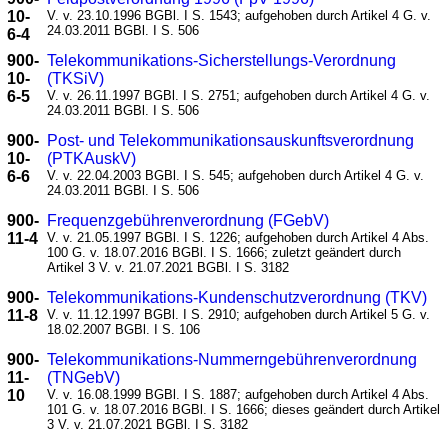
10-
V. v. 23.10.1996 BGBl. I S. 1543; aufgehoben durch Artikel 4 G. v.
24.03.2011 BGBl. I S. 506
6-4
900-
Telekommunikations-Sicherstellungs-Verordnung
10-
(TKSiV)
6-5
V. v. 26.11.1997 BGBl. I S. 2751; aufgehoben durch Artikel 4 G. v.
24.03.2011 BGBl. I S. 506
900-
Post- und Telekommunikationsauskunftsverordnung
10-
(PTKAuskV)
6-6
V. v. 22.04.2003 BGBl. I S. 545; aufgehoben durch Artikel 4 G. v.
24.03.2011 BGBl. I S. 506
900-
Frequenzgebührenverordnung (FGebV)
11-4
V. v. 21.05.1997 BGBl. I S. 1226; aufgehoben durch Artikel 4 Abs.
100 G. v. 18.07.2016 BGBl. I S. 1666; zuletzt geändert durch
Artikel 3 V. v. 21.07.2021 BGBl. I S. 3182
900-
Telekommunikations-Kundenschutzverordnung (TKV)
11-8
V. v. 11.12.1997 BGBl. I S. 2910; aufgehoben durch Artikel 5 G. v.
18.02.2007 BGBl. I S. 106
900-
Telekommunikations-Nummerngebührenverordnung
11-
(TNGebV)
10
V. v. 16.08.1999 BGBl. I S. 1887; aufgehoben durch Artikel 4 Abs.
101 G. v. 18.07.2016 BGBl. I S. 1666; dieses geändert durch Artikel
3 V. v. 21.07.2021 BGBl. I S. 3182