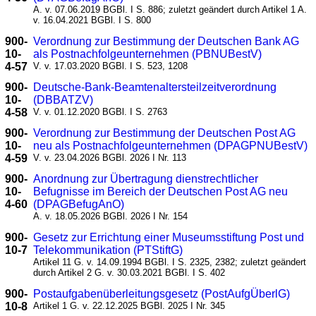
A. v. 07.06.2019 BGBl. I S. 886; zuletzt geändert durch Artikel 1 A.
v. 16.04.2021 BGBl. I S. 800
900-
Verordnung zur Bestimmung der Deutschen Bank AG
10-
als Postnachfolgeunternehmen (PBNUBestV)
4-57
V. v. 17.03.2020 BGBl. I S. 523, 1208
900-
Deutsche-Bank-Beamtenaltersteilzeitverordnung
10-
(DBBATZV)
4-58
V. v. 01.12.2020 BGBl. I S. 2763
900-
Verordnung zur Bestimmung der Deutschen Post AG
10-
neu als Postnachfolgeunternehmen (DPAGPNUBestV)
4-59
V. v. 23.04.2026 BGBl. 2026 I Nr. 113
900-
Anordnung zur Übertragung dienstrechtlicher
10-
Befugnisse im Bereich der Deutschen Post AG neu
4-60
(DPAGBefugAnO)
A. v. 18.05.2026 BGBl. 2026 I Nr. 154
900-
Gesetz zur Errichtung einer Museumsstiftung Post und
10-7
Telekommunikation (PTStiftG)
Artikel 11 G. v. 14.09.1994 BGBl. I S. 2325, 2382; zuletzt geändert
durch Artikel 2 G. v. 30.03.2021 BGBl. I S. 402
900-
Postaufgabenüberleitungsgesetz (PostAufgÜberlG)
10-8
Artikel 1 G. v. 22.12.2025 BGBl. 2025 I Nr. 345