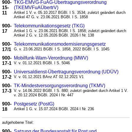
900-
TKG-EMVG-FuAG-Übertragungsverordnung
15-
(TKEMVFuAÜbertrV)
11
Artikel 1 V. v. 05.10.2017 BGBl. I S. 3534; zuletzt geändert durch
Artikel 47 G. v. 23.06.2021 BGBl. I S. 1858
900-
Telekommunikationsgesetz (TKG)
17
Artikel 1 G. v. 23.06.2021 BGBl. I S. 1858; zuletzt geändert durch
Artikel 2 G. v. 12.05.2026 BGBl. 2026 I Nr. 138
900-
Telekommunikationsmodernisierungsgesetz
17/1
G. v. 23.06.2021 BGBl. I S. 1858, 2022 BGBl. I S. 1045
900-
Mobilfunk-Warn-Verordnung (MWV)
17-1
V. v. 01.12.2021 BGBl. I S. 5046
900-
Universaldienst-Übertragungsverordnung (UDÜV)
17-2
V. v. 01.12.2021 BAnz AT 02.12.2021 V1
900-
TK-Mindestversorgungsverordnung (TKMV)
17-3
V. v. 14.06.2022 BGBl. I S. 880; zuletzt geändert durch Artikel 1 V.
v. 20.12.2024 BGBl. 2024 I Nr. 447
900-
Postgesetz (PostG)
18
Artikel 1 G. v. 15.07.2024 BGBl. 2024 I Nr. 236
aufgehobene Titel:
900-
Satzung der Bundesanstalt für Post und