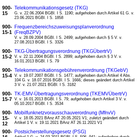
900-
Telekommunikationsgesetz (TKG)
15
G. v. 22.06.2004 BGBl. I S. 1190; aufgehoben durch Artikel 61 G. v.
23.06.2021 BGBl. I S. 1858
900-
Frequenzbereichszuweisungsplanverordnung
15-1
(FreqBZPV)
V. v. 28.09.2004 BGBl. I S. 2499; aufgehoben durch § 5 V. v.
27.08.2013 BGBl. I S. 3326
900-
TKG-Übertragungsverordnung (TKGÜbertrV)
15-2
V. v. 22.11.2004 BGBl. I S. 2899; aufgehoben durch § 3 V. v.
16.01.2013 BGBl. I S. 79
900-
Telekommunikationsgebührenverordnung (TKGebV)
15-4
V. v. 19.07.2007 BGBl. I S. 1477; aufgehoben durch Artikel 4 Abs.
104 G. v. 18.07.2016 BGBl. I S. 1666; dieses geändert durch Artikel
3 V. v. 21.07.2021 BGBl. I S. 3182
900-
TK-EMV-Übertragungsverordnung (TKEMVÜbertrV)
15-7
V. v. 16.01.2013 BGBl. I S. 79; aufgehoben durch Artikel 3 V. v.
05.10.2017 BGBl. I S. 3534
900-
Mobilfunknetzvorausschauverordnung (MfnvV)
15-
V. v. 18.05.2021 BAnz AT 20.05.2021 V1; zuletzt geändert durch
Artikel 1 V. v. 19.11.2021 BAnz AT 26.11.2021 V1
12
900-
Postsicherstellungsgesetz (PSG)
Artikel 1 G. v. 24.03.2011 BGBl. I S. 506, 941; aufgehoben durch