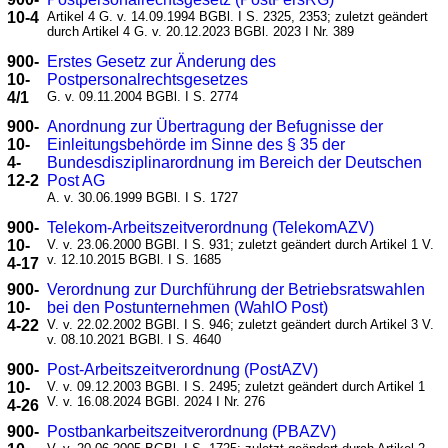
10-4
Artikel 4 G. v. 14.09.1994 BGBl. I S. 2325, 2353; zuletzt geändert
durch Artikel 4 G. v. 20.12.2023 BGBl. 2023 I Nr. 389
900-
Erstes Gesetz zur Änderung des
10-
Postpersonalrechtsgesetzes
4/1
G. v. 09.11.2004 BGBl. I S. 2774
900-
Anordnung zur Übertragung der Befugnisse der
10-
Einleitungsbehörde im Sinne des § 35 der
4-
Bundesdisziplinarordnung im Bereich der Deutschen
12-2
Post AG
A. v. 30.06.1999 BGBl. I S. 1727
900-
Telekom-Arbeitszeitverordnung (TelekomAZV)
10-
V. v. 23.06.2000 BGBl. I S. 931; zuletzt geändert durch Artikel 1 V.
v. 12.10.2015 BGBl. I S. 1685
4-17
900-
Verordnung zur Durchführung der Betriebsratswahlen
10-
bei den Postunternehmen (WahlO Post)
4-22
V. v. 22.02.2002 BGBl. I S. 946; zuletzt geändert durch Artikel 3 V.
v. 08.10.2021 BGBl. I S. 4640
900-
Post-Arbeitszeitverordnung (PostAZV)
10-
V. v. 09.12.2003 BGBl. I S. 2495; zuletzt geändert durch Artikel 1
V. v. 16.08.2024 BGBl. 2024 I Nr. 276
4-26
900-
Postbankarbeitszeitverordnung (PBAZV)