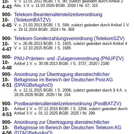
10-
V. v. 12.01.2012 BGBl. I S. 90; zuletzt geändert durch Artikel 2
Abs. 1 V. v. 11.03.2026 BGBl. 2026 I Nr. 67, 115
4-43
900-
Telekom-Beamtenaltersteilzeitverordnung
10-
(TelekomBATZV)
4-45
V. v. 21.03.2013 BGBl. I S. 594; zuletzt geändert durch Artikel 1 V.
v. 19.11.2024 BGBl. 2024 I Nr. 369
900-
Telekom-Sonderzahlungsverordnung (TelekomSZV)
10-
V. v. 26.06.2013 BGBl. I S. 1925; zuletzt geändert durch Artikel 4
V. v. 12.10.2015 BGBl. I S. 1685
4-47
900-
PNU-Prämien- und -Zulagenverordnung (PNUPZV)
10-
Artikel 1 V. v. 30.09.2013 BGBl. I S. 3737, 2020 I 2180
4-48
900-
Anordnung zur Übertragung dienstrechtlicher
10-
Befugnisse im Bereich der Deutschen Post AG
4-51
(DPAGBefugAnO)
A. v. 12.11.2015 BGBl. I S. 2006; zuletzt geändert durch § 4 A. v.
18.05.2026 BGBl. 2026 I Nr. 154
900-
Postbeamtenaltersteilzeitverordnung (PostBATZV)
10-
Artikel 1 V. v. 07.12.2015 BGBl. I S. 2204; zuletzt geändert durch
Artikel 3 V. v. 01.12.2025 BGBl. 2025 I Nr. 299
4-53
900-
Anordnung zur Übertragung dienstrechtlicher
10-
Befugnisse im Bereich der Deutschen Telekom AG
4-56
(DTAGBefugAnO)