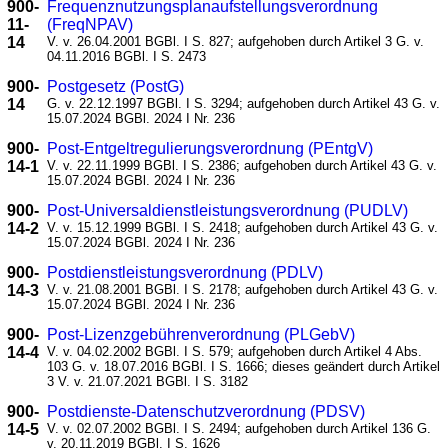
900-
Frequenznutzungsplanaufstellungsverordnung
11-
(FreqNPAV)
14
V. v. 26.04.2001 BGBl. I S. 827; aufgehoben durch Artikel 3 G. v.
04.11.2016 BGBl. I S. 2473
900-
Postgesetz (PostG)
14
G. v. 22.12.1997 BGBl. I S. 3294; aufgehoben durch Artikel 43 G. v.
15.07.2024 BGBl. 2024 I Nr. 236
900-
Post-Entgeltregulierungsverordnung (PEntgV)
14-1
V. v. 22.11.1999 BGBl. I S. 2386; aufgehoben durch Artikel 43 G. v.
15.07.2024 BGBl. 2024 I Nr. 236
900-
Post-Universaldienstleistungsverordnung (PUDLV)
14-2
V. v. 15.12.1999 BGBl. I S. 2418; aufgehoben durch Artikel 43 G. v.
15.07.2024 BGBl. 2024 I Nr. 236
900-
Postdienstleistungsverordnung (PDLV)
14-3
V. v. 21.08.2001 BGBl. I S. 2178; aufgehoben durch Artikel 43 G. v.
15.07.2024 BGBl. 2024 I Nr. 236
900-
Post-Lizenzgebührenverordnung (PLGebV)
14-4
V. v. 04.02.2002 BGBl. I S. 579; aufgehoben durch Artikel 4 Abs.
103 G. v. 18.07.2016 BGBl. I S. 1666; dieses geändert durch Artikel
3 V. v. 21.07.2021 BGBl. I S. 3182
900-
Postdienste-Datenschutzverordnung (PDSV)
14-5
V. v. 02.07.2002 BGBl. I S. 2494; aufgehoben durch Artikel 136 G.
v. 20.11.2019 BGBl. I S. 1626