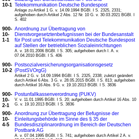
10-1
Telekommunikation Deutsche Bundespost
Anlage zu Artikel 1 G. v. 14.09.1994 BGBl. I S. 2325, 2331;
aufgehoben durch Artikel 2 Abs. 12 Nr. 10 G. v. 30.03.2021 BGBl. I
S. 402
900-
Anordnung zur Übertragung von
10-
Dienstvorgesetztenbefugnissen bei der Bundesanstalt
1-1
für Post und Telekommunikation Deutsche Bundespost
auf Stellen der betrieblichen Sozialeinrichtungen
A. v. 18.01.2006 BGBl. I S. 305; aufgehoben durch I. A. v.
07.04.2010 BGBl. I S. 406
900-
Postsozialversicherungsorganisationsgesetz
10-2
(PostSVOrgG)
Artikel 2 G. v. 14.09.1994 BGBl. I S. 2325, 2338; zuletzt geändert
durch Artikel 6 Abs. 3 G. v. 28.05.2015 BGBl. I S. 813; aufgehoben
durch Artikel 16 Abs. 9 G. v. 19.10.2013 BGBl. I S. 3836
900-
Postunfallkassenverordnung (PUKV)
10-
V. v. 11.01.1995 BGBl. I S. 20; aufgehoben durch Artikel 16 Abs. 10
G. v. 19.10.2013 BGBl. I S. 3836
2-1
900-
Anordnung zur Übertragung der Befugnisse der
10-
Einleitungsbehörde im Sinne des § 35 der
4-5
Bundesdisziplinarordnung im Bereich der Deutschen
Postbank AG
A. v. 07.04.1995 BGBl. I S. 741; aufgehoben durch Artikel 2 A. v.