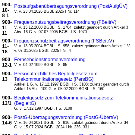
900-
Postaufgabenübertragungsverordnung (PostAufgÜV)
10-
V. v. 23.04.2026 BGBl. 2026 I Nr. 114
8-1
900-
Frequenznutzungsbeitragsverordnung (FBeitrV)
11-
V. v. 13.12.2000 BGBl. I S. 1704; zuletzt geändert durch Artikel 3
Abs. 16 G. v. 07.07.2005 BGBl. I S. 1970
11
900-
Frequenzschutzbeitragsverordnung (FSBeitrV)
11-
V. v. 13.05.2004 BGBl. I S. 958; zuletzt geändert durch Artikel 1 V.
v. 07.01.2025 BGBl. 2025 I Nr. 4
18
900-
Fernsehdienstnormenverordnung
12-1
V. v. 04.02.1999 BGBl. I S. 85
900-
Personalrechtliches Begleitgesetz zum
13
Telekommunikationsgesetz (PersBG)
Artikel 1 G. v. 17.12.1997 BGBl. I S. 3108; zuletzt geändert durch
Artikel 15 Abs. 109 G. v. 05.02.2009 BGBl. I S. 160
900-
Begleitgesetz zum Telekommunikationsgesetz
13/1
(BegleitG)
G. v. 17.12.1997 BGBl. I S. 3108
900-
PostG-Übertragungsverordnung (PostG-ÜbertrV)
14-6
V. v. 16.04.2021 BGBl. I S. 816; zuletzt geändert durch Artikel 34
G. v. 15.07.2024 BGBl. 2024 I Nr. 236, 331