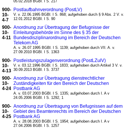
05.02.2018 BGBl. I S. 217
900-
Postlaufbahnverordnung (PostLV)
10-
V. v. 22.06.1995 BGBl. I S. 868; aufgehoben durch § 9 Abs. 2 V. v.
12.01.2012 BGBl. I S. 90
4-7
900-
Anordnung zur Übertragung der Befugnisse der
10-
Einleitungsbehörde im Sinne des § 35 der
4-11
Bundesdisziplinarordnung im Bereich der Deutschen
Telekom AG
A. v. 26.07.1995 BGBl. I S. 1139; aufgehoben durch VII. A. v.
27.09.2010 BGBl. I S. 1363
900-
Postleistungszulagenverordnung (PostLZulV)
10-
V. v. 03.12.1996 BGBl. I S. 1833; aufgehoben durch Artikel 3 V. v.
30.09.2013 BGBl. I S. 3737
4-13
900-
Anordnung zur Übertragung dienstrechtlicher
10-
Zuständigkeiten für den Bereich der Deutschen
4-24
Postbank AG
A. v. 03.07.2003 BGBl. I S. 1335; aufgehoben durch I. A v
24.05.2006 BGBl. I S. 1292, 1
900-
Anordnung zur Übertragung von Befugnissen auf dem
10-
Gebiet des Beamtenrechts im Bereich der Deutschen
4-25
Postbank AG
A. v. 28.08.2003 BGBl. I S. 1954; aufgehoben durch I. A v
27.04.2006 BGBl. I S. 1257