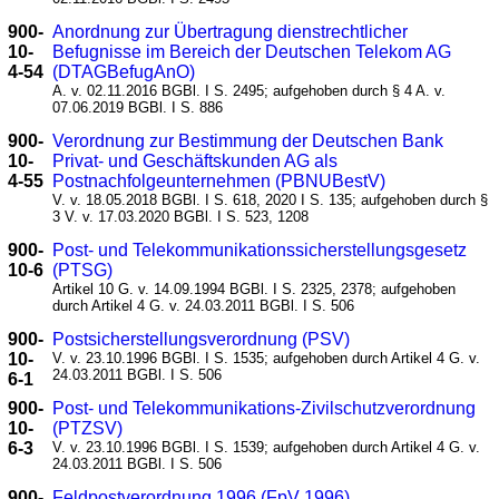
900-
Anordnung zur Übertragung dienstrechtlicher
10-
Befugnisse im Bereich der Deutschen Telekom AG
4-54
(DTAGBefugAnO)
A. v. 02.11.2016 BGBl. I S. 2495; aufgehoben durch § 4 A. v.
07.06.2019 BGBl. I S. 886
900-
Verordnung zur Bestimmung der Deutschen Bank
10-
Privat- und Geschäftskunden AG als
4-55
Postnachfolgeunternehmen (PBNUBestV)
V. v. 18.05.2018 BGBl. I S. 618, 2020 I S. 135; aufgehoben durch §
3 V. v. 17.03.2020 BGBl. I S. 523, 1208
900-
Post- und Telekommunikationssicherstellungsgesetz
10-6
(PTSG)
Artikel 10 G. v. 14.09.1994 BGBl. I S. 2325, 2378; aufgehoben
durch Artikel 4 G. v. 24.03.2011 BGBl. I S. 506
900-
Postsicherstellungsverordnung (PSV)
10-
V. v. 23.10.1996 BGBl. I S. 1535; aufgehoben durch Artikel 4 G. v.
24.03.2011 BGBl. I S. 506
6-1
900-
Post- und Telekommunikations-Zivilschutzverordnung
10-
(PTZSV)
6-3
V. v. 23.10.1996 BGBl. I S. 1539; aufgehoben durch Artikel 4 G. v.
24.03.2011 BGBl. I S. 506
900-
Feldpostverordnung 1996 (FpV 1996)