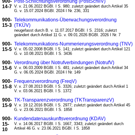
900-
Post-Schlichtungsverordnung (PostSchliV)
14-7
V. v. 21.06.2022 BGBl. I S. 980; zuletzt geändert durch Artikel 35
G. v. 15.07.2024 BGBl. 2024 I Nr. 236, 331
900-
Telekommunikations-Überwachungsverordnung
15-3
(TKÜV)
neugefasst durch B. v. 11.07.2017 BGBl. I S. 2316; zuletzt
geändert durch Artikel 11 G. v. 09.01.2026 BGBl. 2026 I Nr. 7
900-
Telekommunikations-Nummerierungsverordnung (TNV)
15-5
V. v. 05.02.2008 BGBl. I S. 141; zuletzt geändert durch Artikel 121
G. v. 10.08.2021 BGBl. I S. 3436
900-
Verordnung über Notrufverbindungen (NotrufV)
15-6
V. v. 06.03.2009 BGBl. I S. 481; zuletzt geändert durch Artikel 34
G. v. 06.05.2024 BGBl. 2024 I Nr. 149
900-
Frequenzverordnung (FreqV)
15-8
V. v. 27.08.2013 BGBl. I S. 3326; zuletzt geändert durch Artikel 1
V. v. 03.06.2021 BGBl. I S. 1372
900-
TK-Transparenzverordnung (TKTransparenzV)
15-9
V. v. 19.12.2016 BGBl. I S. 2977; zuletzt geändert durch Artikel 45
G. v. 23.06.2021 BGBl. I S. 1858
900-
Kundendatenauskunftsverordnung (KDAV)
15-
V. v. 14.06.2017 BGBl. I S. 1667, 3343; zuletzt geändert durch
Artikel 46 G. v. 23.06.2021 BGBl. I S. 1858
10