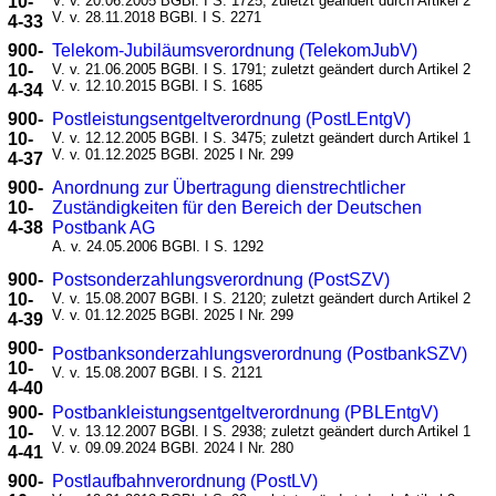
10-
V. v. 20.06.2005 BGBl. I S. 1725; zuletzt geändert durch Artikel 2
V. v. 28.11.2018 BGBl. I S. 2271
4-33
900-
Telekom-Jubiläumsverordnung (TelekomJubV)
10-
V. v. 21.06.2005 BGBl. I S. 1791; zuletzt geändert durch Artikel 2
V. v. 12.10.2015 BGBl. I S. 1685
4-34
900-
Postleistungsentgeltverordnung (PostLEntgV)
10-
V. v. 12.12.2005 BGBl. I S. 3475; zuletzt geändert durch Artikel 1
V. v. 01.12.2025 BGBl. 2025 I Nr. 299
4-37
900-
Anordnung zur Übertragung dienstrechtlicher
10-
Zuständigkeiten für den Bereich der Deutschen
4-38
Postbank AG
A. v. 24.05.2006 BGBl. I S. 1292
900-
Postsonderzahlungsverordnung (PostSZV)
10-
V. v. 15.08.2007 BGBl. I S. 2120; zuletzt geändert durch Artikel 2
V. v. 01.12.2025 BGBl. 2025 I Nr. 299
4-39
900-
Postbanksonderzahlungsverordnung (PostbankSZV)
10-
V. v. 15.08.2007 BGBl. I S. 2121
4-40
900-
Postbankleistungsentgeltverordnung (PBLEntgV)
10-
V. v. 13.12.2007 BGBl. I S. 2938; zuletzt geändert durch Artikel 1
V. v. 09.09.2024 BGBl. 2024 I Nr. 280
4-41
900-
Postlaufbahnverordnung (PostLV)