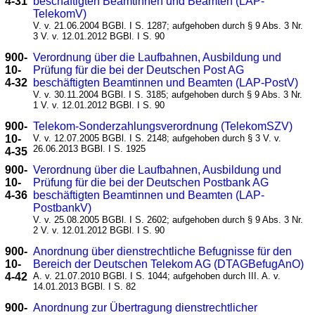
4-31
beschäftigten Beamtinnen und Beamten (LAP-
TelekomV)
V. v. 21.06.2004 BGBl. I S. 1287; aufgehoben durch § 9 Abs. 3 Nr.
3 V. v. 12.01.2012 BGBl. I S. 90
900-
Verordnung über die Laufbahnen, Ausbildung und
10-
Prüfung für die bei der Deutschen Post AG
4-32
beschäftigten Beamtinnen und Beamten (LAP-PostV)
V. v. 30.11.2004 BGBl. I S. 3185; aufgehoben durch § 9 Abs. 3 Nr.
1 V. v. 12.01.2012 BGBl. I S. 90
900-
Telekom-Sonderzahlungsverordnung (TelekomSZV)
10-
V. v. 12.07.2005 BGBl. I S. 2148; aufgehoben durch § 3 V. v.
26.06.2013 BGBl. I S. 1925
4-35
900-
Verordnung über die Laufbahnen, Ausbildung und
10-
Prüfung für die bei der Deutschen Postbank AG
4-36
beschäftigten Beamtinnen und Beamten (LAP-
PostbankV)
V. v. 25.08.2005 BGBl. I S. 2602; aufgehoben durch § 9 Abs. 3 Nr.
2 V. v. 12.01.2012 BGBl. I S. 90
900-
Anordnung über dienstrechtliche Befugnisse für den
10-
Bereich der Deutschen Telekom AG (DTAGBefugAnO)
4-42
A. v. 21.07.2010 BGBl. I S. 1044; aufgehoben durch III. A. v.
14.01.2013 BGBl. I S. 82
900-
Anordnung zur Übertragung dienstrechtlicher