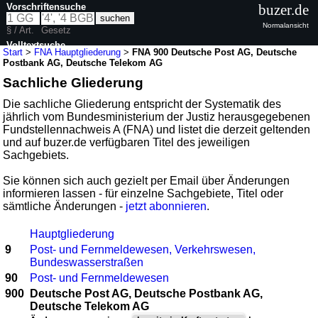
Vorschriftensuche
buzer.de
Normalansicht
§ / Art.
Gesetz
Volltextsuche
Start
>
FNA Hauptgliederung
>
FNA 900 Deutsche Post AG, Deutsche
Postbank AG, Deutsche Telekom AG
Sachliche Gliederung
Die sachliche Gliederung entspricht der Systematik des
jährlich vom Bundesministerium der Justiz herausgegebenen
Fundstellennachweis A (FNA) und listet die derzeit geltenden
und auf buzer.de verfügbaren Titel des jeweiligen
Sachgebiets.
Sie können sich auch gezielt per Email über Änderungen
informieren lassen - für einzelne Sachgebiete, Titel oder
sämtliche Änderungen -
jetzt abonnieren
.
Hauptgliederung
9
Post- und Fernmeldewesen, Verkehrswesen,
Bundeswasserstraßen
90
Post- und Fernmeldewesen
900
Deutsche Post AG, Deutsche Postbank AG,
Deutsche Telekom AG