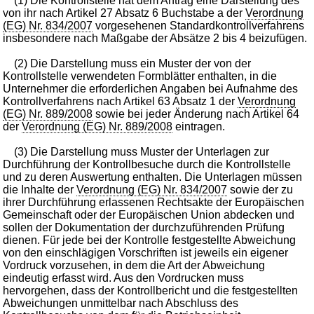
(1) Die Kontrollstelle hat dem Antrag eine Darstellung des
von ihr nach Artikel 27 Absatz 6 Buchstabe a der
Verordnung
(EG) Nr. 834/2007
vorgesehenen Standardkontrollverfahrens
insbesondere nach Maßgabe der Absätze 2 bis 4 beizufügen.
(2) Die Darstellung muss ein Muster der von der
Kontrollstelle verwendeten Formblätter enthalten, in die
Unternehmer die erforderlichen Angaben bei Aufnahme des
Kontrollverfahrens nach Artikel 63 Absatz 1 der
Verordnung
(EG) Nr. 889/2008
sowie bei jeder Änderung nach Artikel 64
der
Verordnung (EG) Nr. 889/2008
eintragen.
(3) Die Darstellung muss Muster der Unterlagen zur
Durchführung der Kontrollbesuche durch die Kontrollstelle
und zu deren Auswertung enthalten. Die Unterlagen müssen
die Inhalte der
Verordnung (EG) Nr. 834/2007
sowie der zu
ihrer Durchführung erlassenen Rechtsakte der Europäischen
Gemeinschaft oder der Europäischen Union abdecken und
sollen der Dokumentation der durchzuführenden Prüfung
dienen. Für jede bei der Kontrolle festgestellte Abweichung
von den einschlägigen Vorschriften ist jeweils ein eigener
Vordruck vorzusehen, in dem die Art der Abweichung
eindeutig erfasst wird. Aus den Vordrucken muss
hervorgehen, dass der Kontrollbericht und die festgestellten
Abweichungen unmittelbar nach Abschluss des