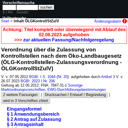
Vorschriftensuche
§ / Art.
Gesetz
Volltextsuche
Start
>
Inhalt ÖLGKontrollStZulV
Änderungsalarm
nur in ÖLGKontrollStZulV
Achtung: Titel komplett oder überwiegend mit Ablauf des
02.08.2023 aufgehoben
>>>
zur aktuellen Fassung/Nachfolgeregelung
Verordnung über die Zulassung von
Kontrollstellen nach dem Öko-Landbaugesetz
(ÖLG-Kontrollstellen-Zulassungsverordnung -
ÖLGKontrollStZulV)
V. v. 07.05.2012
BGBl. I S. 1044
(
Nr. 20
); aufgehoben durch
Artikel 3
V. v.
26.07.2023
BGBl. 2023 I Nr. 206
Geltung ab 12.05.2012; FNA: 7847-31-1
Sonstige
Marktordnungsvorschriften, EWG-Durchführungsbestimmungen
2 weitere Fassungen
|
Drucksachen / Entwurf / Begründung
|
wird in 3 Vorschriften zitiert
Eingangsformel
§ 1 Anwendungsbereich
§ 2 Antrag auf Zulassung
§ 3 Antragsinhalt