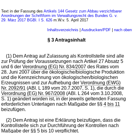
Text in der Fassung des
Artikels 144 Gesetz zum Abbau verzichtbarer
Anordnungen der Schriftform im Verwaltungsrecht des Bundes G. v.
29. März 2017 BGBl. I S. 626
m.W.v. 5. April 2017
Inhaltsverzeichnis
|
Ausdrucken/PDF
|
nach oben
§ 3 Antragsinhalt
(1) Dem Antrag auf Zulassung als Kontrollstelle sind alle
zur Prüfung der Voraussetzungen nach Artikel 27 Absatz 5
und 6 der
Verordnung (EG) Nr. 834/2007
des Rates vom
28. Juni 2007 über die ökologische/biologische Produktion
und die Kennzeichnung von ökologischen/biologischen
Erzeugnissen und zur Aufhebung der
Verordnung (EWG)
Nr. 2092/91
(ABl. L 189 vom 20.7.2007, S. 1), die durch die
Verordnung (EG) Nr. 967/2008
(ABl. L 264 vom 3.10.2008,
S. 1) geändert worden ist, in der jeweils geltenden Fassung
erforderlichen Unterlagen nach Maßgabe der §§
4
bis
11
beizufügen.
(2) Dem Antrag ist eine Erklärung beizufügen, dass die
Kontrollstelle sich zur Durchführung der Kontrollen nach
Maßgabe der §§
5
bis
10
verpflichtet.