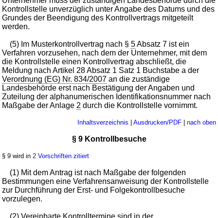
Unternehmer muss der zuständigen Landesbehörde durch die
Kontrollstelle unverzüglich unter Angabe des Datums und des
Grundes der Beendigung des Kontrollvertrags mitgeteilt
werden.
(5) Im Musterkontrollvertrag nach §
5
Absatz 7 ist ein
Verfahren vorzusehen, nach dem der Unternehmer, mit dem
die Kontrollstelle einen Kontrollvertrag abschließt, die
Meldung nach Artikel 28 Absatz 1 Satz 1 Buchstabe a der
Verordnung (EG) Nr. 834/2007
an die zuständige
Landesbehörde erst nach Bestätigung der Angaben und
Zuteilung der alphanumerischen Identifikationsnummer nach
Maßgabe der Anlage
2
durch die Kontrollstelle vornimmt.
Inhaltsverzeichnis
|
Ausdrucken/PDF
|
nach oben
§ 9 Kontrollbesuche
§ 9 wird in
2 Vorschriften zitiert
(1) Mit dem Antrag ist nach Maßgabe der folgenden
Bestimmungen eine Verfahrensanweisung der Kontrollstelle
zur Durchführung der Erst- und Folgekontrollbesuche
vorzulegen.
(2) Vereinbarte Kontrolltermine sind in der