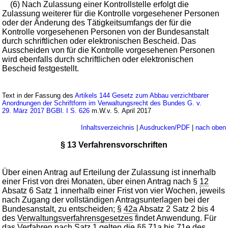
(6) Nach Zulassung einer Kontrollstelle erfolgt die
Zulassung weiterer für die Kontrolle vorgesehener Personen
oder der Änderung des Tätigkeitsumfangs der für die
Kontrolle vorgesehenen Personen von der Bundesanstalt
durch schriftlichen oder elektronischen Bescheid. Das
Ausscheiden von für die Kontrolle vorgesehenen Personen
wird ebenfalls durch schriftlichen oder elektronischen
Bescheid festgestellt.
Text in der Fassung des
Artikels 144 Gesetz zum Abbau verzichtbarer
Anordnungen der Schriftform im Verwaltungsrecht des Bundes G. v.
29. März 2017 BGBl. I S. 626
m.W.v. 5. April 2017
Inhaltsverzeichnis
|
Ausdrucken/PDF
|
nach oben
§ 13 Verfahrensvorschriften
Über einen Antrag auf Erteilung der Zulassung ist innerhalb
einer Frist von drei Monaten, über einen Antrag nach §
12
Absatz 6 Satz 1 innerhalb einer Frist von vier Wochen, jeweils
nach Zugang der vollständigen Antragsunterlagen bei der
Bundesanstalt, zu entscheiden; §
42a
Absatz 2 Satz 2 bis 4
des
Verwaltungsverfahrensgesetzes
findet Anwendung. Für
das Verfahren nach Satz 1 gelten die §§
71a
bis
71e
des