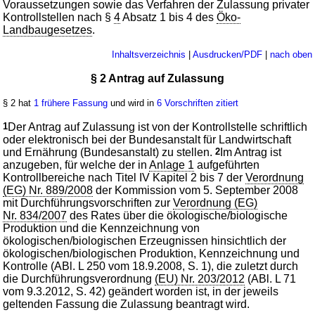
Voraussetzungen sowie das Verfahren der Zulassung privater
Kontrollstellen nach §
4
Absatz 1 bis 4 des
Öko-
Landbaugesetzes
.
Inhaltsverzeichnis
|
Ausdrucken/PDF
|
nach oben
§ 2 Antrag auf Zulassung
§ 2 hat
1 frühere Fassung
und wird in
6 Vorschriften zitiert
1
Der Antrag auf Zulassung ist von der Kontrollstelle schriftlich
oder elektronisch bei der Bundesanstalt für Landwirtschaft
und Ernährung (Bundesanstalt) zu stellen.
2
Im Antrag ist
anzugeben, für welche der in
Anlage 1
aufgeführten
Kontrollbereiche nach Titel IV Kapitel 2 bis 7 der
Verordnung
(EG) Nr. 889/2008
der Kommission vom 5. September 2008
mit Durchführungsvorschriften zur
Verordnung (EG)
Nr. 834/2007
des Rates über die ökologische/biologische
Produktion und die Kennzeichnung von
ökologischen/biologischen Erzeugnissen hinsichtlich der
ökologischen/biologischen Produktion, Kennzeichnung und
Kontrolle (ABl. L 250 vom 18.9.2008, S. 1), die zuletzt durch
die Durchführungsverordnung
(EU) Nr. 203/2012
(ABl. L 71
vom 9.3.2012, S. 42) geändert worden ist, in der jeweils
geltenden Fassung die Zulassung beantragt wird.