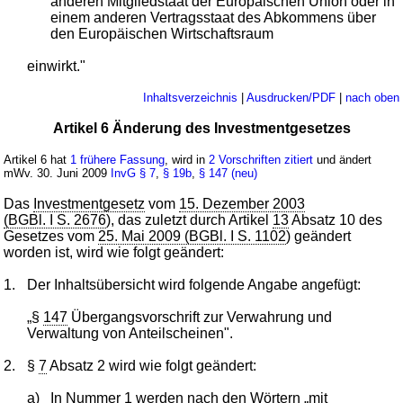
anderen Mitgliedstaat der Europäischen Union oder in
einem anderen Vertragsstaat des Abkommens über
den Europäischen Wirtschaftsraum
einwirkt."
Inhaltsverzeichnis
|
Ausdrucken/PDF
|
nach oben
Artikel 6 Änderung des Investmentgesetzes
Artikel 6 hat
1 frühere Fassung
, wird in
2 Vorschriften zitiert
und ändert
mWv. 30. Juni 2009
InvG
§ 7
,
§ 19b
,
§ 147 (neu)
Das
Investmentgesetz
vom
15. Dezember 2003
(BGBl. I S. 2676
), das zuletzt durch Artikel
13
Absatz 10 des
Gesetzes vom
25. Mai 2009 (BGBl. I S. 1102
) geändert
worden ist, wird wie folgt geändert:
1.
Der Inhaltsübersicht wird folgende Angabe angefügt:
„§
147
Übergangsvorschrift zur Verwahrung und
Verwaltung von Anteilscheinen".
2.
§
7
Absatz 2 wird wie folgt geändert:
a)
In Nummer 1 werden nach den Wörtern „mit