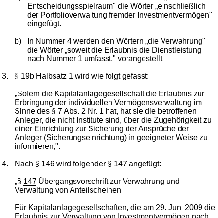
Entscheidungsspielraum" die Wörter „einschließlich
der Portfolioverwaltung fremder Investmentvermögen"
eingefügt.
b)
In Nummer 4 werden den Wörtern „die Verwahrung"
die Wörter „soweit die Erlaubnis die Dienstleistung
nach Nummer 1 umfasst," vorangestellt.
3.
§
19b
Halbsatz 1 wird wie folgt gefasst:
„Sofern die Kapitalanlagegesellschaft die Erlaubnis zur
Erbringung der individuellen Vermögensverwaltung im
Sinne des §
7
Abs. 2 Nr. 1 hat, hat sie die betroffenen
Anleger, die nicht Institute sind, über die Zugehörigkeit zu
einer Einrichtung zur Sicherung der Ansprüche der
Anleger (Sicherungseinrichtung) in geeigneter Weise zu
informieren;".
4.
Nach §
146
wird folgender §
147
angefügt:
„§
147
Übergangsvorschrift zur Verwahrung und
Verwaltung von Anteilscheinen
Für Kapitalanlagegesellschaften, die am 29. Juni 2009 die
Erlaubnis zur Verwaltung von Investmentvermögen nach