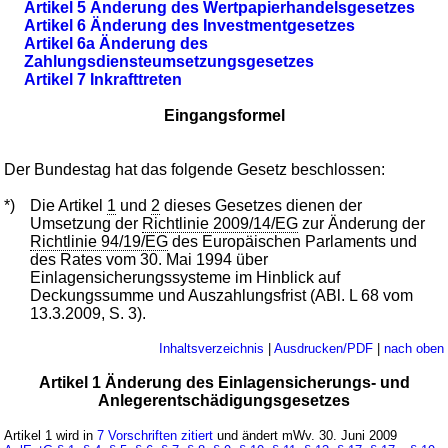
Artikel 5 Änderung des Wertpapierhandelsgesetzes
Artikel 6 Änderung des Investmentgesetzes
Artikel 6a Änderung des
Zahlungsdiensteumsetzungsgesetzes
Artikel 7 Inkrafttreten
Eingangsformel
Der Bundestag hat das folgende Gesetz beschlossen:
*)
Die Artikel
1
und
2
dieses Gesetzes dienen der
Umsetzung der
Richtlinie 2009/14/EG
zur Änderung der
Richtlinie 94/19/EG
des Europäischen Parlaments und
des Rates vom 30. Mai 1994 über
Einlagensicherungssysteme im Hinblick auf
Deckungssumme und Auszahlungsfrist (ABl. L 68 vom
13.3.2009, S. 3).
Inhaltsverzeichnis
|
Ausdrucken/PDF
|
nach oben
Artikel 1 Änderung des Einlagensicherungs- und
Anlegerentschädigungsgesetzes
Artikel 1 wird in
7 Vorschriften zitiert
und ändert mWv. 30. Juni 2009