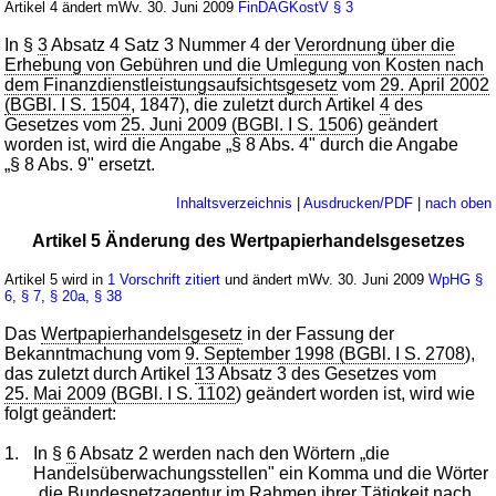
Artikel 4 ändert mWv. 30. Juni 2009
FinDAGKostV
§ 3
In §
3
Absatz 4 Satz 3 Nummer 4 der
Verordnung über die
Erhebung von Gebühren und die Umlegung von Kosten nach
dem Finanzdienstleistungsaufsichtsgesetz
vom
29. April 2002
(BGBl. I S. 1504
, 1847), die zuletzt durch Artikel
4
des
Gesetzes vom
25. Juni 2009 (BGBl. I S. 1506
) geändert
worden ist, wird die Angabe „§ 8 Abs. 4" durch die Angabe
„§ 8 Abs. 9" ersetzt.
Inhaltsverzeichnis
|
Ausdrucken/PDF
|
nach oben
Artikel 5 Änderung des Wertpapierhandelsgesetzes
Artikel 5 wird in
1 Vorschrift zitiert
und ändert mWv. 30. Juni 2009
WpHG
§
6
,
§ 7
,
§ 20a
,
§ 38
Das
Wertpapierhandelsgesetz
in der Fassung der
Bekanntmachung vom
9. September 1998 (BGBl. I S. 2708
),
das zuletzt durch Artikel
13
Absatz 3 des Gesetzes vom
25. Mai 2009 (BGBl. I S. 1102
) geändert worden ist, wird wie
folgt geändert:
1.
In §
6
Absatz 2 werden nach den Wörtern „die
Handelsüberwachungsstellen" ein Komma und die Wörter
„die Bundesnetzagentur im Rahmen ihrer Tätigkeit nach