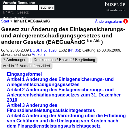
Vorschriftensuche
buzer.de
Normalansicht
§ / Art.
Gesetz
Volltextsuche
Start
>
Inhalt EAEGuaÄndG
Änderungsalarm
Gesetz zur Änderung des Einlagensicherungs-
nur in EAEGuaÄndG
und Anlegerentschädigungsgesetzes und
anderer Gesetze (EAEGuaÄndG
k.a.Abk.
)
G. v. 25.06.2009
BGBl. I S. 1528
, 1682 (
Nr. 35
); Geltung ab 30.06.2009,
abweichend siehe
Artikel 7
7 Änderungen
|
Drucksachen / Entwurf / Begründung
|
wird in 11 Vorschriften zitiert
Eingangsformel
Artikel 1 Änderung des Einlagensicherungs- und
Anlegerentschädigungsgesetzes
Artikel 2 Änderung des Einlagensicherungs- und
Anlegerentschädigungsgesetzes zum 31. Dezember
2010
Artikel 3 Änderung des
Finanzdienstleistungsaufsichtsgesetzes
Artikel 4 Änderung der Verordnung über die Erhebung
von Gebühren und die Umlegung von Kosten nach
dem Finanzdienstleistungsaufsichtsgesetz