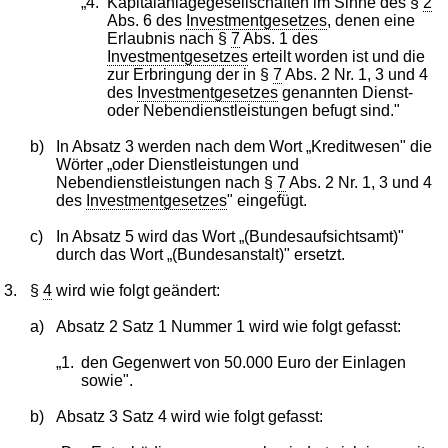
„4.
Kapitalanlagegesellschaften im Sinne des §
2
Abs. 6 des
Investmentgesetzes
, denen eine
Erlaubnis nach §
7
Abs. 1 des
Investmentgesetzes
erteilt worden ist und die
zur Erbringung der in §
7
Abs. 2 Nr. 1, 3 und 4
des
Investmentgesetzes
genannten Dienst-
oder Nebendienstleistungen befugt sind."
b)
In Absatz 3 werden nach dem Wort „Kreditwesen" die
Wörter „oder Dienstleistungen und
Nebendienstleistungen nach §
7
Abs. 2 Nr. 1, 3 und 4
des
Investmentgesetzes
" eingefügt.
c)
In Absatz 5 wird das Wort „(Bundesaufsichtsamt)"
durch das Wort „(Bundesanstalt)" ersetzt.
3.
§
4
wird wie folgt geändert:
a)
Absatz 2 Satz 1 Nummer 1 wird wie folgt gefasst:
„1.
den Gegenwert von 50.000 Euro der Einlagen
sowie".
b)
Absatz 3 Satz 4 wird wie folgt gefasst: