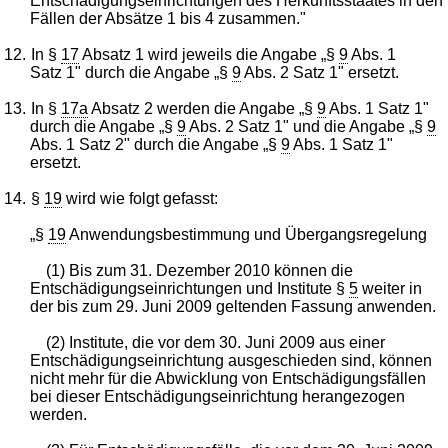
Entschädigungseinrichtungen des Herkunftsstaates in den
Fällen der Absätze 1 bis 4 zusammen."
12.
In §
17
Absatz 1 wird jeweils die Angabe „§
9
Abs. 1
Satz 1" durch die Angabe „§
9
Abs. 2 Satz 1" ersetzt.
13.
In §
17a
Absatz 2 werden die Angabe „§
9
Abs. 1 Satz 1"
durch die Angabe „§
9
Abs. 2 Satz 1" und die Angabe „§
9
Abs. 1 Satz 2" durch die Angabe „§
9
Abs. 1 Satz 1"
ersetzt.
14.
§
19
wird wie folgt gefasst:
„§
19
Anwendungsbestimmung und Übergangsregelung
(1) Bis zum 31. Dezember 2010 können die
Entschädigungseinrichtungen und Institute §
5
weiter in
der bis zum 29. Juni 2009 geltenden Fassung anwenden.
(2) Institute, die vor dem 30. Juni 2009 aus einer
Entschädigungseinrichtung ausgeschieden sind, können
nicht mehr für die Abwicklung von Entschädigungsfällen
bei dieser Entschädigungseinrichtung herangezogen
werden.