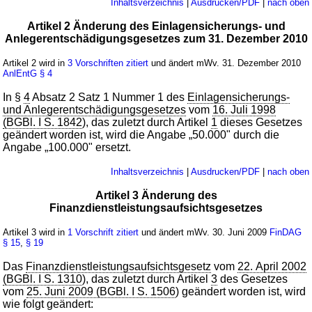
Inhaltsverzeichnis
|
Ausdrucken/PDF
|
nach oben
Artikel 2 Änderung des Einlagensicherungs- und
Anlegerentschädigungsgesetzes zum 31. Dezember 2010
Artikel 2 wird in
3 Vorschriften zitiert
und ändert mWv. 31. Dezember 2010
AnlEntG
§ 4
In §
4
Absatz 2 Satz 1 Nummer 1 des
Einlagensicherungs-
und Anlegerentschädigungsgesetzes
vom
16. Juli 1998
(BGBl. I S. 1842
), das zuletzt durch Artikel
1
dieses Gesetzes
geändert worden ist, wird die Angabe „50.000" durch die
Angabe „100.000" ersetzt.
Inhaltsverzeichnis
|
Ausdrucken/PDF
|
nach oben
Artikel 3 Änderung des
Finanzdienstleistungsaufsichtsgesetzes
Artikel 3 wird in
1 Vorschrift zitiert
und ändert mWv. 30. Juni 2009
FinDAG
§ 15
,
§ 19
Das
Finanzdienstleistungsaufsichtsgesetz
vom
22. April 2002
(BGBl. I S. 1310
), das zuletzt durch Artikel
3
des Gesetzes
vom
25. Juni 2009 (BGBl. I S. 1506
) geändert worden ist, wird
wie folgt geändert: