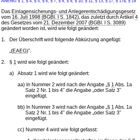
AnlEntG
§ 1
,
§ 4
,
§ 5
,
§ 6
,
§ 7
,
§ 8
,
§ 9
,
§ 10
,
§ 11
,
§ 13
,
§ 17
,
§ 17a
,
§ 19
Das
Einlagensicherungs- und Anlegerentschädigungsgesetz
vom
16. Juli 1998 (BGBl. I S. 1842
), das zuletzt durch Artikel
4
des Gesetzes vom
21. Dezember 2007 (BGBl. I S. 3089
)
geändert worden ist, wird wie folgt geändert:
1.
Der Überschrift wird folgende Abkürzung angefügt:
„(
EAEG
)".
2.
§
1
wird wie folgt geändert:
a)
Absatz 1 wird wie folgt geändert:
aa)
In Nummer 2 wird nach der Angabe „§
1
Abs. 1a
Satz 2 Nr. 1 bis 4" die Angabe „oder Satz 3"
eingefügt.
bb)
In Nummer 3 wird nach der Angabe „§
1
Abs. 1a
Satz 2 Nr. 1 bis 4" die Angabe „oder Satz 3"
eingefügt.
cc)
Nummer 4 wird wie folgt gefasst: