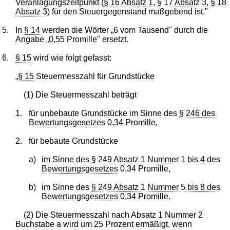
Veranlagungszeitpunkt (
§ 16 Absatz 1
,
§ 17 Absatz 3
,
§ 18
Absatz 3
) für den Steuergegenstand maßgebend ist."
5.
In
§ 14
werden die Wörter „6 vom Tausend" durch die
Angabe „0,55 Promille" ersetzt.
6.
§ 15
wird wie folgt gefasst:
„
§ 15
Steuermesszahl für Grundstücke
(1) Die Steuermesszahl beträgt
1.
für unbebaute Grundstücke im Sinne des
§ 246 des
Bewertungsgesetzes
0,34 Promille,
2.
für bebaute Grundstücke
a)
im Sinne des
§ 249 Absatz 1 Nummer 1 bis 4 des
Bewertungsgesetzes
0,34 Promille,
b)
im Sinne des
§ 249 Absatz 1 Nummer 5 bis 8 des
Bewertungsgesetzes
0,34 Promille.
(2) Die Steuermesszahl nach Absatz 1 Nummer 2
Buchstabe a wird um 25 Prozent ermäßigt, wenn