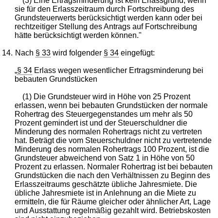
(3) Eine Ertragsminderung ist kein Erlassgrund, wenn
sie für den Erlasszeitraum durch Fortschreibung des
Grundsteuerwerts berücksichtigt werden kann oder bei
rechtzeitiger Stellung des Antrags auf Fortschreibung
hätte berücksichtigt werden können."
14.
Nach
§ 33
wird folgender
§ 34
eingefügt:
„
§ 34
Erlass wegen wesentlicher Ertragsminderung bei
bebauten Grundstücken
(1) Die Grundsteuer wird in Höhe von 25 Prozent
erlassen, wenn bei bebauten Grundstücken der normale
Rohertrag des Steuergegenstandes um mehr als 50
Prozent gemindert ist und der Steuerschuldner die
Minderung des normalen Rohertrags nicht zu vertreten
hat. Beträgt die vom Steuerschuldner nicht zu vertretende
Minderung des normalen Rohertrags 100 Prozent, ist die
Grundsteuer abweichend von Satz 1 in Höhe von 50
Prozent zu erlassen. Normaler Rohertrag ist bei bebauten
Grundstücken die nach den Verhältnissen zu Beginn des
Erlasszeitraums geschätzte übliche Jahresmiete. Die
übliche Jahresmiete ist in Anlehnung an die Miete zu
ermitteln, die für Räume gleicher oder ähnlicher Art, Lage
und Ausstattung regelmäßig gezahlt wird. Betriebskosten