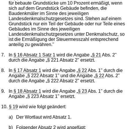
für bebaute Grundstücke um 10 Prozent ermäßigt, wenn
sich auf dem Grundstück Gebäude befinden, die
Baudenkmäler im Sinne des jeweiligen
Landesdenkmalschutzgesetzes sind. Stehen auf einem
Grundstück nur ein Teil der Gebäude oder nur Teile eines
Gebäudes im Sinne des jeweiligen
Landesdenkmalschutzgesetzes unter Denkmalschutz, so
ist die Ermäßigung der Steuermesszahl entsprechend
anteilig zu gewähren."
7.
In
§ 16 Absatz 1 Satz 1
wird die Angabe „
§ 21
Abs. 2"
durch die Angabe „§ 221 Absatz 2" ersetzt.
8.
In
§ 17 Absatz 1
wird die Angabe „
§ 22
Abs. 1" durch die
Angabe „§ 222 Absatz 1" und die Angabe „
§ 22
Abs. 2"
durch die Angabe „§ 222 Absatz 2" ersetzt.
9.
In
§ 18 Absatz 1
wird die Angabe „
§ 23
Abs. 1" durch die
Angabe „§ 223 Absatz 1" ersetzt.
10.
§ 19
wird wie folgt geändert:
a)
Der Wortlaut wird Absatz 1.
b)
Folgender Absatz 2 wird angefügt: