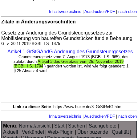
Inhaltsverzeichnis
|
Ausdrucken/PDF
|
nach oben
Zitate in Änderungsvorschriften
Gesetz zur Änderung des Grundsteuergesetzes zur
Mobilisierung von baureifen Grundstücken für die Bebauung
G. v. 30.11.2019 BGBl. I S. 1875
Artikel 1 GrStGÄndG Änderung des Grundsteuergesetzes
... Grundsteuergesetz vom 7. August 1973 (BGBl. I S. 965), das
zuletzt durch
Artikel 3 des Gesetzes vom 26. November 2019
(BGBl. I S. 1794
) geändert worden ist, wird wie folgt geändert: 1.
§ 25 Absatz 4 wird ...
Link zu dieser Seite
: https://www.buzer.de/3_GrStRefG.htm
Inhaltsverzeichnis
|
Ausdrucken/PDF
|
nach oben
Menü:
Normalansicht
|
Start
|
Suchen
|
Sachgebiete
|
Aktuell
|
Verkündet
|
Web-Plugin
|
Über buzer.de
|
Qualität
|