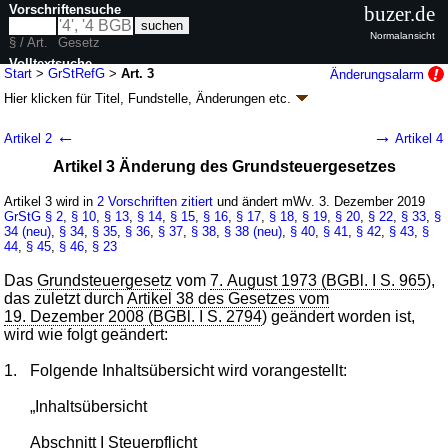
Vorschriftensuche
buzer.de
Normalansicht
§ / Art.
Gesetz
Volltextsuche
Start
>
GrStRefG
>
Art. 3
Änderungsalarm
Hier klicken für
Titel, Fundstelle, Änderungen
etc.
nur in GrStRefG
Artikel 3 - Grundsteuer-Reformgesetz
←
→
Artikel 2
Artikel 4
(GrStRefG)
Artikel 3 Änderung des Grundsteuergesetzes
G. v. 26.11.2019
BGBl. I S. 1794
(
Nr. 43
); zuletzt geändert durch
Artikel 53
G. v. 02.12.2024
BGBl. 2024 I Nr. 387
Artikel 3 wird in
2 Vorschriften zitiert
und ändert mWv. 3. Dezember 2019
Geltung ab 01.01.2025, abweichend siehe
Artikel 18
GrStG
§ 2
,
§ 10
,
§ 13
,
§ 14
,
§ 15
,
§ 16
,
§ 17
,
§ 18
,
§ 19
,
§ 20
,
§ 22
,
§ 33
,
§
17 Änderungen
|
Drucksachen / Entwurf / Begründung
|
34 (neu)
,
§ 34
,
§ 35
,
§ 36
,
§ 37
,
§ 38
,
§ 38 (neu)
,
§ 40
,
§ 41
,
§ 42
,
§ 43
,
§
44
wird in 21 Vorschriften zitiert
,
§ 45
,
§ 46
,
§ 23
Das
Grundsteuergesetz
vom
7. August 1973 (BGBl. I S. 965
),
das zuletzt durch
Artikel 38 des Gesetzes vom
19. Dezember 2008 (BGBl. I S. 2794
) geändert worden ist,
wird wie folgt geändert:
1.
Folgende Inhaltsübersicht wird vorangestellt:
„Inhaltsübersicht
Abschnitt I Steuerpflicht