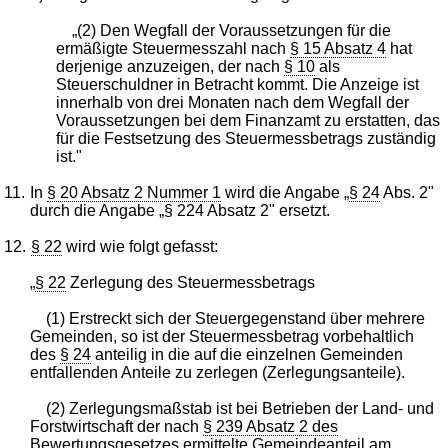
„(2) Den Wegfall der Voraussetzungen für die
ermäßigte Steuermesszahl nach
§ 15 Absatz 4
hat
derjenige anzuzeigen, der nach
§ 10
als
Steuerschuldner in Betracht kommt. Die Anzeige ist
innerhalb von drei Monaten nach dem Wegfall der
Voraussetzungen bei dem Finanzamt zu erstatten, das
für die Festsetzung des Steuermessbetrags zuständig
ist."
11.
In
§ 20 Absatz 2 Nummer 1
wird die Angabe „
§ 24
Abs. 2"
durch die Angabe „§ 224 Absatz 2" ersetzt.
12.
§ 22
wird wie folgt gefasst:
„
§ 22
Zerlegung des Steuermessbetrags
(1) Erstreckt sich der Steuergegenstand über mehrere
Gemeinden, so ist der Steuermessbetrag vorbehaltlich
des
§ 24
anteilig in die auf die einzelnen Gemeinden
entfallenden Anteile zu zerlegen (Zerlegungsanteile).
(2) Zerlegungsmaßstab ist bei Betrieben der Land- und
Forstwirtschaft der nach
§ 239 Absatz 2 des
Bewertungsgesetzes
ermittelte Gemeindeanteil am