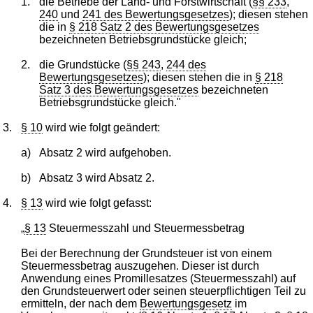
1.
die Betriebe der Land- und Forstwirtschaft (
§§ 233
,
240
und
241 des Bewertungsgesetzes
); diesen stehen
die in
§ 218 Satz 2 des Bewertungsgesetzes
bezeichneten Betriebsgrundstücke gleich;
2.
die Grundstücke (
§§ 243
,
244 des
Bewertungsgesetzes
); diesen stehen die in
§ 218
Satz 3 des Bewertungsgesetzes
bezeichneten
Betriebsgrundstücke gleich."
3.
§ 10
wird wie folgt geändert:
a)
Absatz 2 wird aufgehoben.
b)
Absatz 3 wird Absatz 2.
4.
§ 13
wird wie folgt gefasst:
„
§ 13
Steuermesszahl und Steuermessbetrag
Bei der Berechnung der Grundsteuer ist von einem
Steuermessbetrag auszugehen. Dieser ist durch
Anwendung eines Promillesatzes (Steuermesszahl) auf
den Grundsteuerwert oder seinen steuerpflichtigen Teil zu
ermitteln, der nach dem
Bewertungsgesetz
im