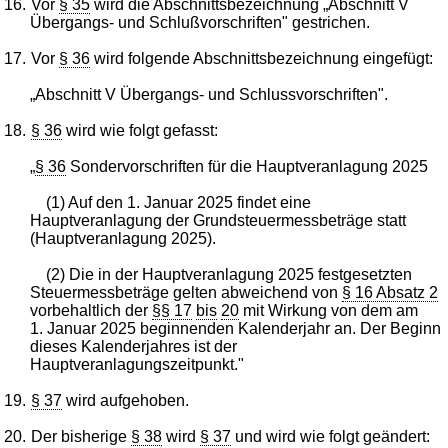
16.
Vor
§ 35
wird die Abschnittsbezeichnung „Abschnitt V
Übergangs- und Schlußvorschriften" gestrichen.
17.
Vor
§ 36
wird folgende Abschnittsbezeichnung eingefügt:
„Abschnitt V Übergangs- und Schlussvorschriften".
18.
§ 36
wird wie folgt gefasst:
„
§ 36
Sondervorschriften für die Hauptveranlagung 2025
(1) Auf den 1. Januar 2025 findet eine
Hauptveranlagung der Grundsteuermessbeträge statt
(Hauptveranlagung 2025).
(2) Die in der Hauptveranlagung 2025 festgesetzten
Steuermessbeträge gelten abweichend von
§ 16 Absatz 2
vorbehaltlich der
§§ 17
bis
20
mit Wirkung von dem am
1. Januar 2025 beginnenden Kalenderjahr an. Der Beginn
dieses Kalenderjahres ist der
Hauptveranlagungszeitpunkt."
19.
§ 37
wird aufgehoben.
20.
Der bisherige
§ 38
wird
§ 37
und wird wie folgt geändert: