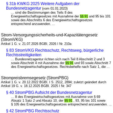
§ 31b KWKG 2025 Weitere Aufgaben der
Bundesnetzagentur
(vom 01.01.2023)
... sind die Bestimmungen des Teils 8 des
Energiewirtschaftsgesetzes mit Ausnahme der
§§ 91
und 95 bis 101
sowie des Abschnitts 6 des Energiewirtschaftsgesetzes
entsprechend anzuwenden. ...
Strom-Versorgungssicherheits-und-Kapazitätengesetz
(StromVKG)
Artikel 1 G. v. 21.07.2026 BGBl. 2026 I Nr. 210a
§ 83 StromVKG Rechtsschutz, Rechtsweg, bürgerliche
Rechtsstreitigkeiten
... Bundesnetzagentur richten sich nach Teil 8 Abschnitt 2 und 3
sowie Abschnitt 4 mit Ausnahme der
§§ 91
und 93 sowie Abschnitt 7
des Energiewirtschaftsgesetzes. Rechtsbehelfe nach Satz 1, die ...
Strompreisbremsegesetz (StromPBG)
Artikel 1 G. v. 20.12.2022 BGBl. I S. 2512, 2894; zuletzt geändert durch
Artikel 19 G. v. 18.12.2025 BGBl. 2025 I Nr. 347
§ 40 StromPBG Aufsicht der Bundesnetzagentur
... 8 des Energiewirtschaftsgesetzes mit Ausnahme von § 69
Absatz 1 Satz 2 und Absatz 10, der
§§ 91
, 93, 95 bis 101 sowie
§ 105 des Energiewirtschaftsgesetzes entsprechend anzuwenden. ...
§ 42 StromPBG Rechtsschutz