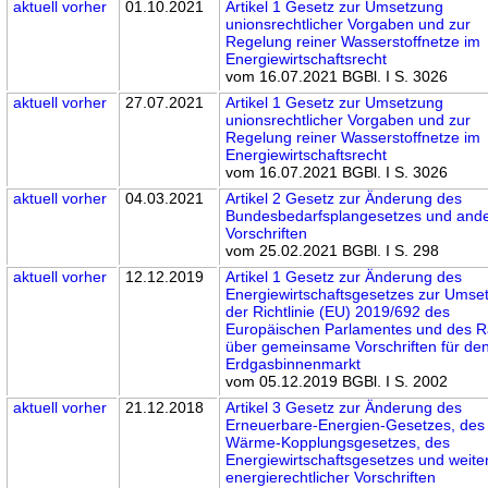
aktuell
vorher
01.10.2021
Artikel 1 Gesetz zur Umsetzung
unionsrechtlicher Vorgaben und zur
Regelung reiner Wasserstoffnetze im
Energiewirtschaftsrecht
vom 16.07.2021 BGBl. I S. 3026
aktuell
vorher
27.07.2021
Artikel 1 Gesetz zur Umsetzung
unionsrechtlicher Vorgaben und zur
Regelung reiner Wasserstoffnetze im
Energiewirtschaftsrecht
vom 16.07.2021 BGBl. I S. 3026
aktuell
vorher
04.03.2021
Artikel 2 Gesetz zur Änderung des
Bundesbedarfsplangesetzes und and
Vorschriften
vom 25.02.2021 BGBl. I S. 298
aktuell
vorher
12.12.2019
Artikel 1 Gesetz zur Änderung des
Energiewirtschaftsgesetzes zur Umse
der Richtlinie (EU) 2019/692 des
Europäischen Parlamentes und des R
über gemeinsame Vorschriften für de
Erdgasbinnenmarkt
vom 05.12.2019 BGBl. I S. 2002
aktuell
vorher
21.12.2018
Artikel 3 Gesetz zur Änderung des
Erneuerbare-Energien-Gesetzes, des 
Wärme-Kopplungsgesetzes, des
Energiewirtschaftsgesetzes und weite
energierechtlicher Vorschriften