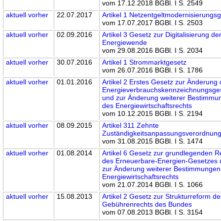
vom 17.12.2018 BGBl. I S. 2549
aktuell
vorher
22.07.2017
Artikel 1 Netzentgeltmodernisierungs
vom 17.07.2017 BGBl. I S. 2503
aktuell
vorher
02.09.2016
Artikel 3 Gesetz zur Digitalisierung de
Energiewende
vom 29.08.2016 BGBl. I S. 2034
aktuell
vorher
30.07.2016
Artikel 1 Strommarktgesetz
vom 26.07.2016 BGBl. I S. 1786
aktuell
vorher
01.01.2016
Artikel 2 Erstes Gesetz zur Änderung
Energieverbrauchskennzeichnungsge
und zur Änderung weiterer Bestimmu
des Energiewirtschaftsrechts
vom 10.12.2015 BGBl. I S. 2194
aktuell
vorher
08.09.2015
Artikel 311 Zehnte
Zuständigkeitsanpassungsverordnun
vom 31.08.2015 BGBl. I S. 1474
aktuell
vorher
01.08.2014
Artikel 6 Gesetz zur grundlegenden 
des Erneuerbare-Energien-Gesetzes
zur Änderung weiterer Bestimmungen
Energiewirtschaftsrechts
vom 21.07.2014 BGBl. I S. 1066
aktuell
vorher
15.08.2013
Artikel 2 Gesetz zur Strukturreform d
Gebührenrechts des Bundes
vom 07.08.2013 BGBl. I S. 3154