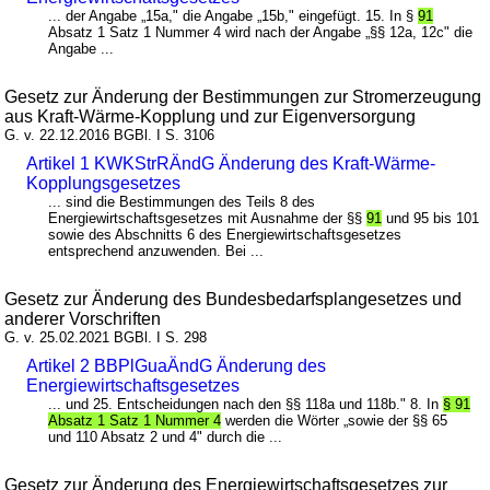
... der Angabe „15a," die Angabe „15b," eingefügt. 15. In §
91
Absatz 1 Satz 1 Nummer 4 wird nach der Angabe „§§ 12a, 12c" die
Angabe ...
Gesetz zur Änderung der Bestimmungen zur Stromerzeugung
aus Kraft-Wärme-Kopplung und zur Eigenversorgung
G. v. 22.12.2016 BGBl. I S. 3106
Artikel 1 KWKStrRÄndG Änderung des Kraft-Wärme-
Kopplungsgesetzes
... sind die Bestimmungen des Teils 8 des
Energiewirtschaftsgesetzes mit Ausnahme der §§
91
und 95 bis 101
sowie des Abschnitts 6 des Energiewirtschaftsgesetzes
entsprechend anzuwenden. Bei ...
Gesetz zur Änderung des Bundesbedarfsplangesetzes und
anderer Vorschriften
G. v. 25.02.2021 BGBl. I S. 298
Artikel 2 BBPlGuaÄndG Änderung des
Energiewirtschaftsgesetzes
... und 25. Entscheidungen nach den §§ 118a und 118b." 8. In
§ 91
Absatz 1 Satz 1 Nummer 4
werden die Wörter „sowie der §§ 65
und 110 Absatz 2 und 4" durch die ...
Gesetz zur Änderung des Energiewirtschaftsgesetzes zur