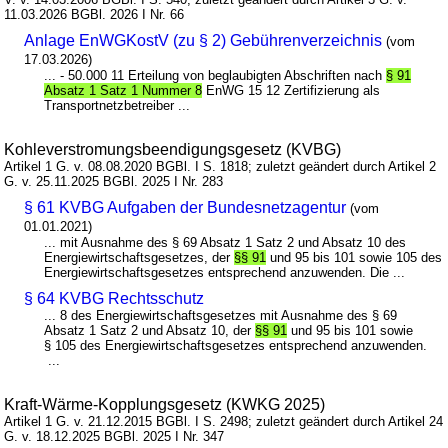
11.03.2026 BGBl. 2026 I Nr. 66
Anlage EnWGKostV (zu § 2) Gebührenverzeichnis
(vom
17.03.2026)
... - 50.000 11 Erteilung von beglaubigten Abschriften nach
§ 91
Absatz 1 Satz 1 Nummer 8
EnWG 15 12 Zertifizierung als
Transportnetzbetreiber ...
Kohleverstromungsbeendigungsgesetz (KVBG)
Artikel 1 G. v. 08.08.2020 BGBl. I S. 1818; zuletzt geändert durch Artikel 2
G. v. 25.11.2025 BGBl. 2025 I Nr. 283
§ 61 KVBG Aufgaben der Bundesnetzagentur
(vom
01.01.2021)
... mit Ausnahme des § 69 Absatz 1 Satz 2 und Absatz 10 des
Energiewirtschaftsgesetzes, der
§§ 91
und 95 bis 101 sowie 105 des
Energiewirtschaftsgesetzes entsprechend anzuwenden. Die ...
§ 64 KVBG Rechtsschutz
... 8 des Energiewirtschaftsgesetzes mit Ausnahme des § 69
Absatz 1 Satz 2 und Absatz 10, der
§§ 91
und 95 bis 101 sowie
§ 105 des Energiewirtschaftsgesetzes entsprechend anzuwenden.
...
Kraft-Wärme-Kopplungsgesetz (KWKG 2025)
Artikel 1 G. v. 21.12.2015 BGBl. I S. 2498; zuletzt geändert durch Artikel 24
G. v. 18.12.2025 BGBl. 2025 I Nr. 347