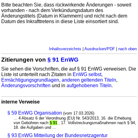
Bitte beachten Sie, dass rückwirkende Änderungen - soweit
vorhanden - nach dem Verkündungsdatum des
Änderungstitels (Datum in Klammern) und nicht nach dem
Datum des Inkrafttretens in diese Liste einsortiert sind.
Inhaltsverzeichnis
|
Ausdrucken/PDF
|
nach oben
Zitierungen von
§ 91 EnWG
Sie sehen die Vorschriften, die auf § 91 EnWG verweisen. Die
Liste ist unterteilt nach Zitaten in
EnWG selbst
,
Ermächtigungsgrundlagen
,
anderen geltenden Titeln
,
Änderungsvorschriften
und in
aufgehobenen Titeln
.
interne Verweise
§ 59 EnWG Organisation
(vom 17.03.2026)
... 4 Absatz 6 der Verordnung (EU) Nr. 543/2013, 16. die Erhebung
von Gebühren nach
§ 91
, 17. Vollstreckungsmaßnahmen nach § 94,
18. die Aufgaben und ...
§ 93 EnWG Mitteilung der Bundesnetzagentur