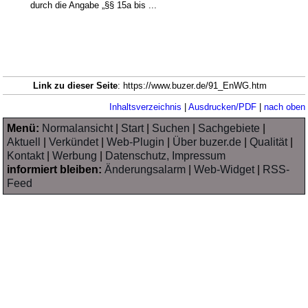
durch die Angabe „§§ 15a bis ...
Link zu dieser Seite
: https://www.buzer.de/91_EnWG.htm
Inhaltsverzeichnis
|
Ausdrucken/PDF
|
nach oben
Menü:
Normalansicht
|
Start
|
Suchen
|
Sachgebiete
|
Aktuell
|
Verkündet
|
Web-Plugin
|
Über buzer.de
|
Qualität
|
Kontakt
|
Werbung
|
Datenschutz, Impressum
informiert bleiben:
Änderungsalarm
|
Web-Widget
|
RSS-
Feed