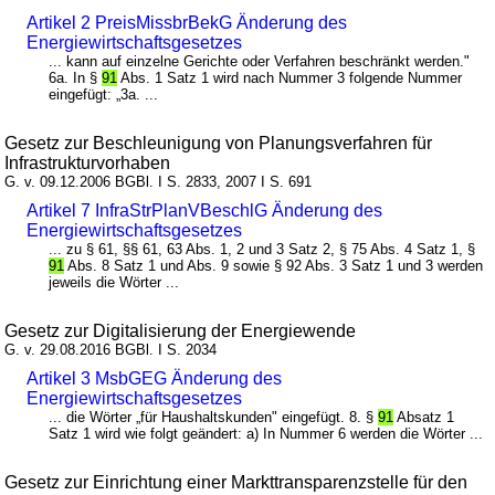
Artikel 2 PreisMissbrBekG Änderung des
Energiewirtschaftsgesetzes
... kann auf einzelne Gerichte oder Verfahren beschränkt werden."
6a. In §
91
Abs. 1 Satz 1 wird nach Nummer 3 folgende Nummer
eingefügt: „3a. ...
Gesetz zur Beschleunigung von Planungsverfahren für
Infrastrukturvorhaben
G. v. 09.12.2006 BGBl. I S. 2833, 2007 I S. 691
Artikel 7 InfraStrPlanVBeschlG Änderung des
Energiewirtschaftsgesetzes
... zu § 61, §§ 61, 63 Abs. 1, 2 und 3 Satz 2, § 75 Abs. 4 Satz 1, §
91
Abs. 8 Satz 1 und Abs. 9 sowie § 92 Abs. 3 Satz 1 und 3 werden
jeweils die Wörter ...
Gesetz zur Digitalisierung der Energiewende
G. v. 29.08.2016 BGBl. I S. 2034
Artikel 3 MsbGEG Änderung des
Energiewirtschaftsgesetzes
... die Wörter „für Haushaltskunden" eingefügt. 8. §
91
Absatz 1
Satz 1 wird wie folgt geändert: a) In Nummer 6 werden die Wörter ...
Gesetz zur Einrichtung einer Markttransparenzstelle für den