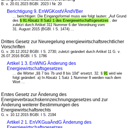
B. v. 20.01.2023 BGBl. 2023 I Nr. 20
Berichtigung 9. EnWGKostVÄndVBer
... berichtigen: Die Eingangsformel muss wie folgt lauten: „Auf Grund
des
§ 91 Absatz 8 Satz 1 des Energiewirtschaftsgesetzes
, der
zuletzt durch Artikel 311 Nummer 6 der Verordnung vom
31. August 2015 (BGBl. I S. 1474) ...
Drittes Gesetz zur Neuregelung energiewirtschaftsrechtlicher
Vorschriften
G. v. 20.12.2012 BGBl. I S. 2730; zuletzt geändert durch Artikel 11 G. v.
26.07.2016 BGBl. I S. 1786
Artikel 1 3. EnWNG Änderung des
Energiewirtschaftsgesetzes
... die Wörter „§§ 7 bis 7b und 8 bis 10d" ersetzt. 32. §
91
wird wie
folgt geändert: a) In Absatz 1 Satz 1 Nummer 8 werden nach dem
Wort ...
Erstes Gesetz zur Änderung des
Energieverbrauchskennzeichnungsgesetzes und zur
Änderung weiterer Bestimmungen des
Energiewirtschaftsrechts
G. v. 10.12.2015 BGBl. I S. 2194
Artikel 2 1. EnVKGuaÄndG Änderung des
Energiewirtschaftsgesetzes