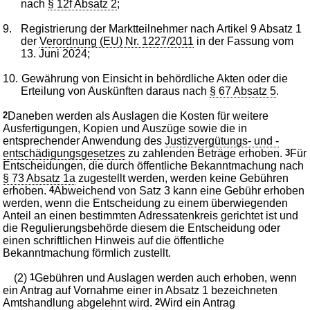
nach
§ 12f Absatz 2
;
9.
Registrierung der Marktteilnehmer nach Artikel 9 Absatz 1
der
Verordnung (EU) Nr. 1227/2011
in der Fassung vom
13. Juni 2024;
10.
Gewährung von Einsicht in behördliche Akten oder die
Erteilung von Auskünften daraus nach
§ 67 Absatz 5
.
2
Daneben werden als Auslagen die Kosten für weitere
Ausfertigungen, Kopien und Auszüge sowie die in
entsprechender Anwendung des
Justizvergütungs- und -
entschädigungsgesetzes
zu zahlenden Beträge erhoben.
3
Für
Entscheidungen, die durch öffentliche Bekanntmachung nach
§ 73 Absatz 1a
zugestellt werden, werden keine Gebühren
erhoben.
4
Abweichend von Satz 3 kann eine Gebühr erhoben
werden, wenn die Entscheidung zu einem überwiegenden
Anteil an einen bestimmten Adressatenkreis gerichtet ist und
die Regulierungsbehörde diesem die Entscheidung oder
einen schriftlichen Hinweis auf die öffentliche
Bekanntmachung förmlich zustellt.
(2)
1
Gebühren und Auslagen werden auch erhoben, wenn
ein Antrag auf Vornahme einer in Absatz 1 bezeichneten
Amtshandlung abgelehnt wird.
2
Wird ein Antrag