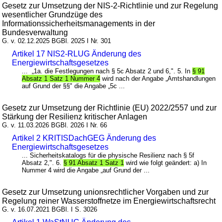
Gesetz zur Umsetzung der NIS-2-Richtlinie und zur Regelung
wesentlicher Grundzüge des
Informationssicherheitsmanagements in der
Bundesverwaltung
G. v. 02.12.2025 BGBl. 2025 I Nr. 301
Artikel 17 NIS2-RLUG Änderung des
Energiewirtschaftsgesetzes
... „1a. die Festlegungen nach § 5c Absatz 2 und 6,". 5. In
§ 91
Absatz 1 Satz 1 Nummer 4
wird nach der Angabe „Amtshandlungen
auf Grund der §§" die Angabe „5c ...
Gesetz zur Umsetzung der Richtlinie (EU) 2022/2557 und zur
Stärkung der Resilienz kritischer Anlagen
G. v. 11.03.2026 BGBl. 2026 I Nr. 66
Artikel 2 KRITISDachGEG Änderung des
Energiewirtschaftsgesetzes
... Sicherheitskatalogs für die physische Resilienz nach § 5f
Absatz 2,". 6.
§ 91 Absatz 1 Satz 1
wird wie folgt geändert: a) In
Nummer 4 wird die Angabe „auf Grund der ...
Gesetz zur Umsetzung unionsrechtlicher Vorgaben und zur
Regelung reiner Wasserstoffnetze im Energiewirtschaftsrecht
G. v. 16.07.2021 BGBl. I S. 3026