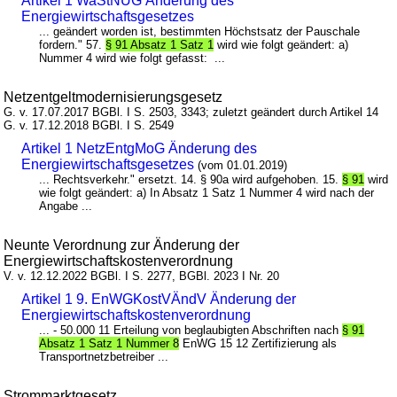
Artikel 1 WaStNUG Änderung des
Energiewirtschaftsgesetzes
... geändert worden ist, bestimmten Höchstsatz der Pauschale
fordern." 57.
§ 91 Absatz 1 Satz 1
wird wie folgt geändert: a)
Nummer 4 wird wie folgt gefasst: ...
Netzentgeltmodernisierungsgesetz
G. v. 17.07.2017 BGBl. I S. 2503, 3343; zuletzt geändert durch Artikel 14
G. v. 17.12.2018 BGBl. I S. 2549
Artikel 1 NetzEntgMoG Änderung des
Energiewirtschaftsgesetzes
(vom 01.01.2019)
... Rechtsverkehr." ersetzt. 14. § 90a wird aufgehoben. 15.
§ 91
wird
wie folgt geändert: a) In Absatz 1 Satz 1 Nummer 4 wird nach der
Angabe ...
Neunte Verordnung zur Änderung der
Energiewirtschaftskostenverordnung
V. v. 12.12.2022 BGBl. I S. 2277, BGBl. 2023 I Nr. 20
Artikel 1 9. EnWGKostVÄndV Änderung der
Energiewirtschaftskostenverordnung
... - 50.000 11 Erteilung von beglaubigten Abschriften nach
§ 91
Absatz 1 Satz 1 Nummer 8
EnWG 15 12 Zertifizierung als
Transportnetzbetreiber ...
Strommarktgesetz