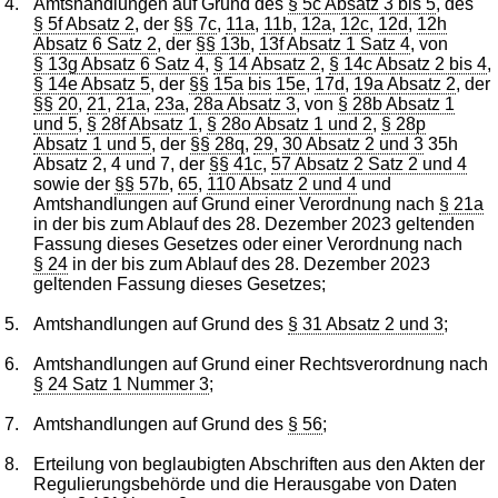
4.
Amtshandlungen auf Grund des
§ 5c Absatz 3 bis 5
, des
§ 5f Absatz 2
, der
§§ 7c
,
11a
,
11b
,
12a
,
12c
,
12d
,
12h
Absatz 6 Satz 2
, der
§§ 13b
,
13f Absatz 1 Satz 4
, von
§ 13g Absatz 6 Satz 4
,
§ 14 Absatz 2
,
§ 14c Absatz 2 bis 4
,
§ 14e Absatz 5
, der
§§ 15a
bis
15e
,
17d
,
19a Absatz 2
, der
§§ 20
,
21
,
21a
,
23a
,
28a Absatz 3
, von
§ 28b Absatz 1
und 5
,
§ 28f Absatz 1
,
§ 28o Absatz 1 und 2
,
§ 28p
Absatz 1 und 5
, der
§§ 28q
,
29
,
30 Absatz 2 und 3
35h
Absatz 2, 4 und 7, der
§§ 41c
,
57 Absatz 2 Satz 2 und 4
sowie der
§§ 57b
,
65
,
110 Absatz 2 und 4
und
Amtshandlungen auf Grund einer Verordnung nach
§ 21a
in der bis zum Ablauf des 28. Dezember 2023 geltenden
Fassung dieses Gesetzes oder einer Verordnung nach
§ 24
in der bis zum Ablauf des 28. Dezember 2023
geltenden Fassung dieses Gesetzes;
5.
Amtshandlungen auf Grund des
§ 31 Absatz 2 und 3
;
6.
Amtshandlungen auf Grund einer Rechtsverordnung nach
§ 24 Satz 1 Nummer 3
;
7.
Amtshandlungen auf Grund des
§ 56
;
8.
Erteilung von beglaubigten Abschriften aus den Akten der
Regulierungsbehörde und die Herausgabe von Daten