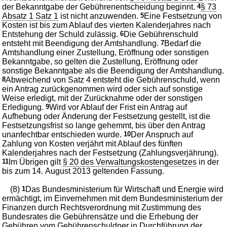
der Bekanntgabe der Gebührenentscheidung beginnt.
4
§ 73
Absatz 1 Satz 1
ist nicht anzuwenden.
5
Eine Festsetzung von
Kosten ist bis zum Ablauf des vierten Kalenderjahres nach
Entstehung der Schuld zulässig.
6
Die Gebührenschuld
entsteht mit Beendigung der Amtshandlung.
7
Bedarf die
Amtshandlung einer Zustellung, Eröffnung oder sonstigen
Bekanntgabe, so gelten die Zustellung, Eröffnung oder
sonstige Bekanntgabe als die Beendigung der Amtshandlung.
8
Abweichend von Satz 4 entsteht die Gebührenschuld, wenn
ein Antrag zurückgenommen wird oder sich auf sonstige
Weise erledigt, mit der Zurücknahme oder der sonstigen
Erledigung.
9
Wird vor Ablauf der Frist ein Antrag auf
Aufhebung oder Änderung der Festsetzung gestellt, ist die
Festsetzungsfrist so lange gehemmt, bis über den Antrag
unanfechtbar entschieden wurde.
10
Der Anspruch auf
Zahlung von Kosten verjährt mit Ablauf des fünften
Kalenderjahres nach der Festsetzung (Zahlungsverjährung).
11
Im Übrigen gilt
§ 20 des Verwaltungskostengesetzes
in der
bis zum 14. August 2013 geltenden Fassung.
(8)
1
Das Bundesministerium für Wirtschaft und Energie wird
ermächtigt, im Einvernehmen mit dem Bundesministerium der
Finanzen durch Rechtsverordnung mit Zustimmung des
Bundesrates die Gebührensätze und die Erhebung der
Gebühren vom Gebührenschuldner in Durchführung der