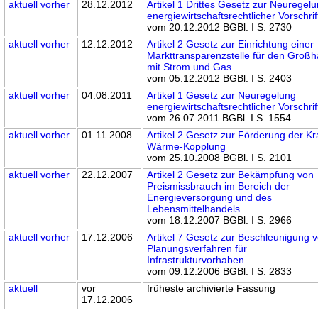
aktuell
vorher
28.12.2012
Artikel 1 Drittes Gesetz zur Neuregel
energiewirtschaftsrechtlicher Vorschri
vom 20.12.2012 BGBl. I S. 2730
aktuell
vorher
12.12.2012
Artikel 2 Gesetz zur Einrichtung einer
Markttransparenzstelle für den Groß
mit Strom und Gas
vom 05.12.2012 BGBl. I S. 2403
aktuell
vorher
04.08.2011
Artikel 1 Gesetz zur Neuregelung
energiewirtschaftsrechtlicher Vorschri
vom 26.07.2011 BGBl. I S. 1554
aktuell
vorher
01.11.2008
Artikel 2 Gesetz zur Förderung der Kra
Wärme-Kopplung
vom 25.10.2008 BGBl. I S. 2101
aktuell
vorher
22.12.2007
Artikel 2 Gesetz zur Bekämpfung von
Preismissbrauch im Bereich der
Energieversorgung und des
Lebensmittelhandels
vom 18.12.2007 BGBl. I S. 2966
aktuell
vorher
17.12.2006
Artikel 7 Gesetz zur Beschleunigung 
Planungsverfahren für
Infrastrukturvorhaben
vom 09.12.2006 BGBl. I S. 2833
aktuell
vor
früheste archivierte Fassung
17.12.2006