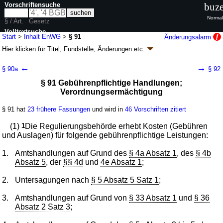
Vorschriftensuche
buze
Normal
§ / Art.
Gesetz
Volltextsuche
Start
>
Inhalt EnWG
>
§ 91
Änderungsalarm
Hier klicken für
Titel, Fundstelle, Änderungen
etc.
nur in EnWG
§ 91 - Energiewirtschaftsgesetz (EnWG)
←
→
§ 90a
§ 92
Artikel 1 G. v. 07.07.2005
BGBl. I S. 1970
, 3621; zuletzt geändert durch
§ 91 Gebührenpflichtige Handlungen;
Artikel 8
Abs. 6 G. v. 23.07.2026
BGBl. 2026 I Nr. 226
Verordnungsermächtigung
Geltung ab 13.07.2005; FNA: 752-6
Elektrizität und Gas
128 weitere Fassungen
|
Drucksachen / Entwurf / Begründung
|
§ 91 hat
23 frühere Fassungen
und wird in
46 Vorschriften zitiert
wird in 990 Vorschriften zitiert
Teil 8 Verfahren und Rechtsschutz bei überlangen
(1)
1
Die Regulierungsbehörde erhebt Kosten (Gebühren
Gerichtsverfahren
und Auslagen) für folgende gebührenpflichtige Leistungen:
Abschnitt 4 Gemeinsame Bestimmungen
1.
Amtshandlungen auf Grund des
§ 4a Absatz 1
, des
§ 4b
Absatz 5
, der
§§ 4d
und
4e Absatz 1
;
2.
Untersagungen nach
§ 5 Absatz 5 Satz 1
;
3.
Amtshandlungen auf Grund von
§ 33 Absatz 1
und
§ 36
Absatz 2 Satz 3
;