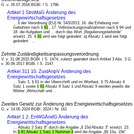
G. v. 26.07.2016 BGBl. I S. 1786
Artikel 1 StroMaG Änderung des
Energiewirtschaftsgesetzes
... 6 der Verordnung (EU) Nr. 543/2013, 16. die Erhebung von
Gebühren nach §
91
, 17. Vollstreckungsmaßnahmen nach § 94 und
18. die Aufgaben und ... durch das Wort „Regulierungsbehörde"
ersetzt. 25. §
91
wird wie folgt geändert: a) Absatz 1 wird wie folgt
geändert: ...
Zehnte Zuständigkeitsanpassungsverordnung
V. v. 31.08.2015 BGBl. I S. 1474; zuletzt geändert durch Artikel 3 Abs. 3 G.
v. 30.06.2017 BGBl. I S. 2147
Artikel 311 10. ZustAnpV Änderung des
Energiewirtschaftsgesetzes
... Satz 3, § 61 in der Überschrift und im Wortlaut, § 75 Absatz 4
Satz 1 sowie §
91
Absatz 8 Satz 1 und Absatz 9 werden jeweils die
Wörter „Wirtschaft und ...
Zweites Gesetz zur Änderung des Energiewirtschaftsgesetzes
G. v. 14.05.2024 BGBl. 2024 I Nr. 161
Artikel 1 2. EnWGÄndG Änderung des
Energiewirtschaftsgesetzes
... Absatz 3 Satz 8" durch die Angabe „§ 15d Absatz 3" ersetzt. 23.
In
§ 91 Absatz 1 Satz 1 Nummer 4
wird die Angabe „§§ 15a, 15b"