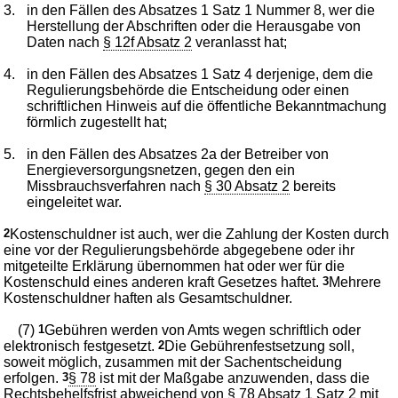
3.
in den Fällen des Absatzes 1 Satz 1 Nummer 8, wer die
Herstellung der Abschriften oder die Herausgabe von
Daten nach
§ 12f Absatz 2
veranlasst hat;
4.
in den Fällen des Absatzes 1 Satz 4 derjenige, dem die
Regulierungsbehörde die Entscheidung oder einen
schriftlichen Hinweis auf die öffentliche Bekanntmachung
förmlich zugestellt hat;
5.
in den Fällen des Absatzes 2a der Betreiber von
Energieversorgungsnetzen, gegen den ein
Missbrauchsverfahren nach
§ 30 Absatz 2
bereits
eingeleitet war.
2
Kostenschuldner ist auch, wer die Zahlung der Kosten durch
eine vor der Regulierungsbehörde abgegebene oder ihr
mitgeteilte Erklärung übernommen hat oder wer für die
Kostenschuld eines anderen kraft Gesetzes haftet.
3
Mehrere
Kostenschuldner haften als Gesamtschuldner.
(7)
1
Gebühren werden von Amts wegen schriftlich oder
elektronisch festgesetzt.
2
Die Gebührenfestsetzung soll,
soweit möglich, zusammen mit der Sachentscheidung
erfolgen.
3
§ 78
ist mit der Maßgabe anzuwenden, dass die
Rechtsbehelfsfrist abweichend von
§ 78 Absatz 1 Satz 2
mit