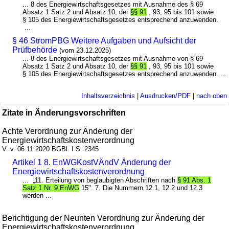
... 8 des Energiewirtschaftsgesetzes mit Ausnahme des § 69
Absatz 1 Satz 2 und Absatz 10, der
§§ 91
, 93, 95 bis 101 sowie
§ 105 des Energiewirtschaftsgesetzes entsprechend anzuwenden.
...
§ 46 StromPBG Weitere Aufgaben und Aufsicht der
Prüfbehörde
(vom 23.12.2025)
... 8 des Energiewirtschaftsgesetzes mit Ausnahme von § 69
Absatz 1 Satz 2 und Absatz 10, der
§§ 91
, 93, 95 bis 101 sowie
§ 105 des Energiewirtschaftsgesetzes entsprechend anzuwenden. ...
Inhaltsverzeichnis
|
Ausdrucken/PDF
|
nach oben
Zitate in Änderungsvorschriften
Achte Verordnung zur Änderung der
Energiewirtschaftskostenverordnung
V. v. 06.11.2020 BGBl. I S. 2345
Artikel 1 8. EnWGKostVÄndV Änderung der
Energiewirtschaftskostenverordnung
... „11. Erteilung von beglaubigten Abschriften nach
§ 91 Abs. 1
Satz 1 Nr. 9 EnWG
15". 7. Die Nummern 12.1, 12.2 und 12.3
werden ...
Berichtigung der Neunten Verordnung zur Änderung der
Energiewirtschaftskostenverordnung