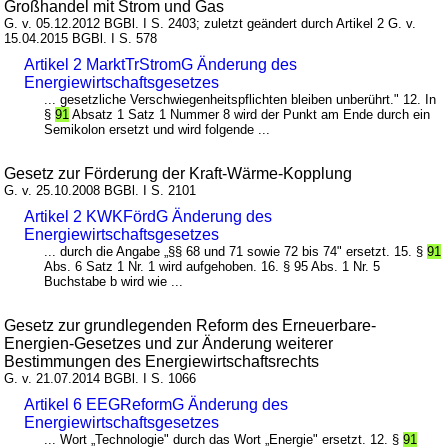
Großhandel mit Strom und Gas
G. v. 05.12.2012 BGBl. I S. 2403; zuletzt geändert durch Artikel 2 G. v.
15.04.2015 BGBl. I S. 578
Artikel 2 MarktTrStromG Änderung des
Energiewirtschaftsgesetzes
... gesetzliche Verschwiegenheitspflichten bleiben unberührt." 12. In
§
91
Absatz 1 Satz 1 Nummer 8 wird der Punkt am Ende durch ein
Semikolon ersetzt und wird folgende ...
Gesetz zur Förderung der Kraft-Wärme-Kopplung
G. v. 25.10.2008 BGBl. I S. 2101
Artikel 2 KWKFördG Änderung des
Energiewirtschaftsgesetzes
... durch die Angabe „§§ 68 und 71 sowie 72 bis 74" ersetzt. 15. §
91
Abs. 6 Satz 1 Nr. 1 wird aufgehoben. 16. § 95 Abs. 1 Nr. 5
Buchstabe b wird wie ...
Gesetz zur grundlegenden Reform des Erneuerbare-
Energien-Gesetzes und zur Änderung weiterer
Bestimmungen des Energiewirtschaftsrechts
G. v. 21.07.2014 BGBl. I S. 1066
Artikel 6 EEGReformG Änderung des
Energiewirtschaftsgesetzes
... Wort „Technologie" durch das Wort „Energie" ersetzt. 12. §
91