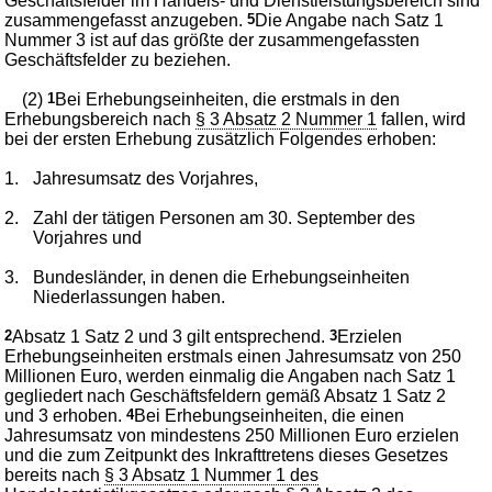
Geschäftsfelder im Handels- und Dienstleistungsbereich sind
zusammengefasst anzugeben.
5
Die Angabe nach Satz 1
Nummer 3 ist auf das größte der zusammengefassten
Geschäftsfelder zu beziehen.
(2)
1
Bei Erhebungseinheiten, die erstmals in den
Erhebungsbereich nach
§ 3 Absatz 2 Nummer 1
fallen, wird
bei der ersten Erhebung zusätzlich Folgendes erhoben:
1.
Jahresumsatz des Vorjahres,
2.
Zahl der tätigen Personen am 30. September des
Vorjahres und
3.
Bundesländer, in denen die Erhebungseinheiten
Niederlassungen haben.
2
Absatz 1 Satz 2 und 3 gilt entsprechend.
3
Erzielen
Erhebungseinheiten erstmals einen Jahresumsatz von 250
Millionen Euro, werden einmalig die Angaben nach Satz 1
gegliedert nach Geschäftsfeldern gemäß Absatz 1 Satz 2
und 3 erhoben.
4
Bei Erhebungseinheiten, die einen
Jahresumsatz von mindestens 250 Millionen Euro erzielen
und die zum Zeitpunkt des Inkrafttretens dieses Gesetzes
bereits nach
§ 3 Absatz 1 Nummer 1 des