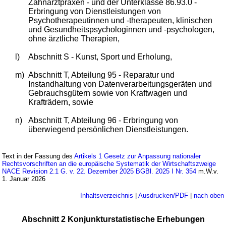
Zahnarztpraxen - und der Unterklasse 86.93.0 -
Erbringung von Dienstleistungen von
Psychotherapeutinnen und -therapeuten, klinischen
und Gesundheitspsychologinnen und -psychologen,
ohne ärztliche Therapien,
l)
Abschnitt S - Kunst, Sport und Erholung,
m)
Abschnitt T, Abteilung 95 - Reparatur und
Instandhaltung von Datenverarbeitungsgeräten und
Gebrauchsgütern sowie von Kraftwagen und
Krafträdern, sowie
n)
Abschnitt T, Abteilung 96 - Erbringung von
überwiegend persönlichen Dienstleistungen.
Text in der Fassung des
Artikels 1 Gesetz zur Anpassung nationaler
Rechtsvorschriften an die europäische Systematik der Wirtschaftszweige
NACE Revision 2.1 G. v. 22. Dezember 2025 BGBl. 2025 I Nr. 354
m.W.v.
1. Januar 2026
Inhaltsverzeichnis
|
Ausdrucken/PDF
|
nach oben
Abschnitt 2 Konjunkturstatistische Erhebungen