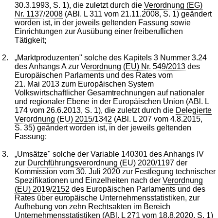
30.3.1993, S. 1), die zuletzt durch die
Verordnung (EG)
Nr. 1137/2008
(ABl. L 311 vom 21.11.2008, S. 1) geändert
worden ist, in der jeweils geltenden Fassung sowie
Einrichtungen zur Ausübung einer freiberuflichen
Tätigkeit;
2.
„Marktproduzenten" solche des Kapitels 3 Nummer 3.24
des Anhangs A zur
Verordnung (EU) Nr. 549/2013
des
Europäischen Parlaments und des Rates vom
21. Mai 2013 zum Europäischen System
Volkswirtschaftlicher Gesamtrechnungen auf nationaler
und regionaler Ebene in der Europäischen Union (ABl. L
174 vom 26.6.2013, S. 1), die zuletzt durch die
Delegierte
Verordnung (EU) 2015/1342
(ABl. L 207 vom 4.8.2015,
S. 35) geändert worden ist, in der jeweils geltenden
Fassung;
3.
„Umsätze" solche der Variable 140301 des Anhangs IV
zur
Durchführungsverordnung (EU) 2020/1197
der
Kommission vom 30. Juli 2020 zur Festlegung technischer
Spezifikationen und Einzelheiten nach der
Verordnung
(EU) 2019/2152
des Europäischen Parlaments und des
Rates über europäische Unternehmensstatistiken, zur
Aufhebung von zehn Rechtsakten im Bereich
Unternehmensstatistiken (ABl. L 271 vom 18.8.2020, S. 1)