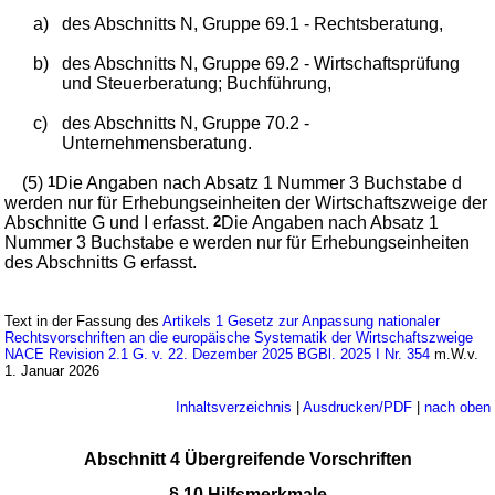
a)
des Abschnitts N, Gruppe 69.1 - Rechtsberatung,
b)
des Abschnitts N, Gruppe 69.2 - Wirtschaftsprüfung
und Steuerberatung; Buchführung,
c)
des Abschnitts N, Gruppe 70.2 -
Unternehmensberatung.
(5)
1
Die Angaben nach Absatz 1 Nummer 3 Buchstabe d
werden nur für Erhebungseinheiten der Wirtschaftszweige der
Abschnitte G und I erfasst.
2
Die Angaben nach Absatz 1
Nummer 3 Buchstabe e werden nur für Erhebungseinheiten
des Abschnitts G erfasst.
Text in der Fassung des
Artikels 1 Gesetz zur Anpassung nationaler
Rechtsvorschriften an die europäische Systematik der Wirtschaftszweige
NACE Revision 2.1 G. v. 22. Dezember 2025 BGBl. 2025 I Nr. 354
m.W.v.
1. Januar 2026
Inhaltsverzeichnis
|
Ausdrucken/PDF
|
nach oben
Abschnitt 4 Übergreifende Vorschriften
§ 10 Hilfsmerkmale