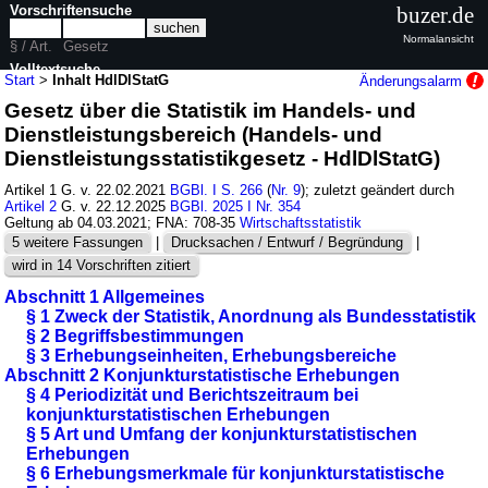
Vorschriftensuche
buzer.de
Normalansicht
§ / Art.
Gesetz
Volltextsuche
Start
>
Inhalt HdlDlStatG
Änderungsalarm
Gesetz über die Statistik im Handels- und
nur in HdlDlStatG
Dienstleistungsbereich (Handels- und
Dienstleistungsstatistikgesetz - HdlDlStatG)
Artikel 1 G. v. 22.02.2021
BGBl. I S. 266
(
Nr. 9
); zuletzt geändert durch
Artikel 2
G. v. 22.12.2025
BGBl. 2025 I Nr. 354
Geltung ab 04.03.2021; FNA: 708-35
Wirtschaftsstatistik
5 weitere Fassungen
|
Drucksachen / Entwurf / Begründung
|
wird in 14 Vorschriften zitiert
Abschnitt 1 Allgemeines
§ 1 Zweck der Statistik, Anordnung als Bundesstatistik
§ 2 Begriffsbestimmungen
§ 3 Erhebungseinheiten, Erhebungsbereiche
Abschnitt 2 Konjunkturstatistische Erhebungen
§ 4 Periodizität und Berichtszeitraum bei
konjunkturstatistischen Erhebungen
§ 5 Art und Umfang der konjunkturstatistischen
Erhebungen
§ 6 Erhebungsmerkmale für konjunkturstatistische