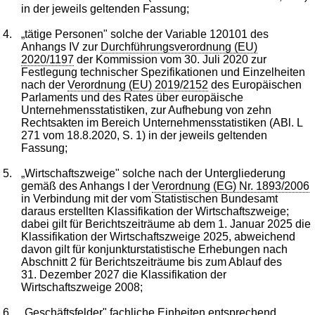
in der jeweils geltenden Fassung;
4.
„tätige Personen" solche der Variable 120101 des
Anhangs IV zur
Durchführungsverordnung (EU)
2020/1197
der Kommission vom 30. Juli 2020 zur
Festlegung technischer Spezifikationen und Einzelheiten
nach der
Verordnung (EU) 2019/2152
des Europäischen
Parlaments und des Rates über europäische
Unternehmensstatistiken, zur Aufhebung von zehn
Rechtsakten im Bereich Unternehmensstatistiken (ABl. L
271 vom 18.8.2020, S. 1) in der jeweils geltenden
Fassung;
5.
„Wirtschaftszweige" solche nach der Untergliederung
gemäß des Anhangs I der
Verordnung (EG) Nr. 1893/2006
in Verbindung mit der vom Statistischen Bundesamt
daraus erstellten Klassifikation der Wirtschaftszweige;
dabei gilt für Berichtszeiträume ab dem 1. Januar 2025 die
Klassifikation der Wirtschaftszweige 2025, abweichend
davon gilt für konjunkturstatistische Erhebungen nach
Abschnitt 2 für Berichtszeiträume bis zum Ablauf des
31. Dezember 2027 die Klassifikation der
Wirtschaftszweige 2008;
6.
„Geschäftsfelder" fachliche Einheiten entsprechend