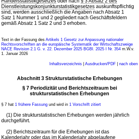
Handelsstatistikgesetzes
oder nach
§ 3 Absatz 2 des
Dienstleistungskonjunkturstatistikgesetzes
auskunftspflichtig
sind, werden ausschließlich die Angaben nach Absatz 1
Satz 1 Nummer 1 und 2 gegliedert nach Geschäftsfeldern
gemäß Absatz 1 Satz 2 und 3 erhoben.
Text in der Fassung des
Artikels 1 Gesetz zur Anpassung nationaler
Rechtsvorschriften an die europäische Systematik der Wirtschaftszweige
NACE Revision 2.1 G. v. 22. Dezember 2025 BGBl. 2025 I Nr. 354
m.W.v.
1. Januar 2026
Inhaltsverzeichnis
|
Ausdrucken/PDF
|
nach oben
Abschnitt 3 Strukturstatistische Erhebungen
§ 7 Periodizität und Berichtszeitraum bei
strukturstatistischen Erhebungen
§ 7 hat
1 frühere Fassung
und wird in
1 Vorschrift zitiert
(1) Die strukturstatistischen Erhebungen werden jährlich
durchgeführt.
(2) Berichtszeitraum für die Erhebungen ist das
Kalenderjahr oder das im Kalenderjahr abgelaufene