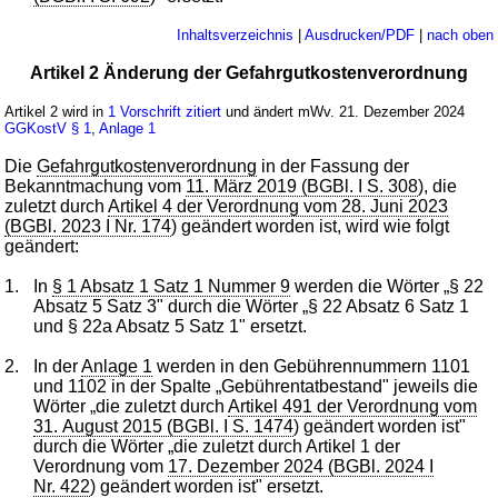
Inhaltsverzeichnis
|
Ausdrucken/PDF
|
nach oben
Artikel 2 Änderung der Gefahrgutkostenverordnung
Artikel 2 wird in
1 Vorschrift zitiert
und ändert mWv. 21. Dezember 2024
GGKostV
§ 1
,
Anlage 1
Die
Gefahrgutkostenverordnung
in der Fassung der
Bekanntmachung vom
11. März 2019 (BGBl. I S. 308
), die
zuletzt durch
Artikel 4 der Verordnung vom 28. Juni 2023
(BGBl. 2023 I Nr. 174
) geändert worden ist, wird wie folgt
geändert:
1.
In
§ 1 Absatz 1 Satz 1 Nummer 9
werden die Wörter „§ 22
Absatz 5 Satz 3" durch die Wörter „§ 22 Absatz 6 Satz 1
und § 22a Absatz 5 Satz 1" ersetzt.
2.
In der
Anlage 1
werden in den Gebührennummern 1101
und 1102 in der Spalte „Gebührentatbestand" jeweils die
Wörter „die zuletzt durch
Artikel 491 der Verordnung vom
31. August 2015 (BGBl. I S. 1474
) geändert worden ist"
durch die Wörter „die zuletzt durch Artikel 1 der
Verordnung vom
17. Dezember 2024 (BGBl. 2024 I
Nr. 422
) geändert worden ist" ersetzt.