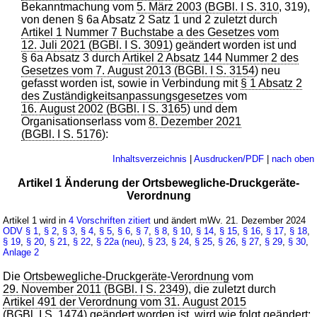
Bekanntmachung vom
5. März 2003 (BGBl. I S. 310
, 319),
von denen § 6a Absatz 2 Satz 1 und 2 zuletzt durch
Artikel 1 Nummer 7 Buchstabe a des Gesetzes vom
12. Juli 2021 (BGBl. I S. 3091
) geändert worden ist und
§ 6a Absatz 3 durch
Artikel 2 Absatz 144 Nummer 2 des
Gesetzes vom 7. August 2013 (BGBl. I S. 3154
) neu
gefasst worden ist, sowie in Verbindung mit
§ 1 Absatz 2
des Zuständigkeitsanpassungsgesetzes
vom
16. August 2002 (BGBl. I S. 3165
) und dem
Organisationserlass vom
8. Dezember 2021
(BGBl. I S. 5176
):
Inhaltsverzeichnis
|
Ausdrucken/PDF
|
nach oben
Artikel 1 Änderung der Ortsbewegliche-Druckgeräte-
Verordnung
Artikel 1 wird in
4 Vorschriften zitiert
und ändert mWv. 21. Dezember 2024
ODV
§ 1
,
§ 2
,
§ 3
,
§ 4
,
§ 5
,
§ 6
,
§ 7
,
§ 8
,
§ 10
,
§ 14
,
§ 15
,
§ 16
,
§ 17
,
§ 18
,
§ 19
,
§ 20
,
§ 21
,
§ 22
,
§ 22a (neu)
,
§ 23
,
§ 24
,
§ 25
,
§ 26
,
§ 27
,
§ 29
,
§ 30
,
Anlage 2
Die
Ortsbewegliche-Druckgeräte-Verordnung
vom
29. November 2011 (BGBl. I S. 2349
), die zuletzt durch
Artikel 491 der Verordnung vom 31. August 2015
(BGBl. I S. 1474
) geändert worden ist, wird wie folgt geändert: