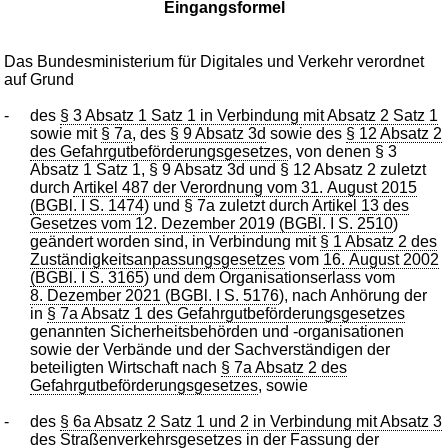
Eingangsformel
Das Bundesministerium für Digitales und Verkehr verordnet
auf Grund
-
des
§ 3 Absatz 1 Satz 1 in Verbindung mit Absatz 2 Satz 1
sowie mit
§ 7a
, des
§ 9 Absatz 3d
sowie des
§ 12 Absatz 2
des Gefahrgutbeförderungsgesetzes
, von denen § 3
Absatz 1 Satz 1, § 9 Absatz 3d und § 12 Absatz 2 zuletzt
durch
Artikel 487 der Verordnung vom 31. August 2015
(BGBl. I S. 1474
) und § 7a zuletzt durch
Artikel 13 des
Gesetzes vom 12. Dezember 2019 (BGBl. I S. 2510
)
geändert worden sind, in Verbindung mit
§ 1 Absatz 2 des
Zuständigkeitsanpassungsgesetzes
vom
16. August 2002
(BGBl. I S. 3165
) und dem Organisationserlass vom
8. Dezember 2021 (BGBl. I S. 5176
), nach Anhörung der
in
§ 7a Absatz 1 des Gefahrgutbeförderungsgesetzes
genannten Sicherheitsbehörden und -organisationen
sowie der Verbände und der Sachverständigen der
beteiligten Wirtschaft nach
§ 7a Absatz 2 des
Gefahrgutbeförderungsgesetzes
, sowie
-
des
§ 6a Absatz 2 Satz 1 und 2 in Verbindung mit Absatz 3
des Straßenverkehrsgesetzes
in der Fassung der