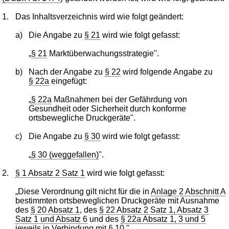
1.
Das Inhaltsverzeichnis wird wie folgt geändert:
a)
Die Angabe zu
§ 21
wird wie folgt gefasst:
„
§ 21
Marktüberwachungsstrategie".
b)
Nach der Angabe zu
§ 22
wird folgende Angabe zu
§ 22a
eingefügt:
„
§ 22a
Maßnahmen bei der Gefährdung von
Gesundheit oder Sicherheit durch konforme
ortsbewegliche Druckgeräte".
c)
Die Angabe zu
§ 30
wird wie folgt gefasst:
„
§ 30 (weggefallen)
".
2.
§ 1 Absatz 2 Satz 1
wird wie folgt gefasst:
„Diese Verordnung gilt nicht für die in
Anlage 2 Abschnitt A
bestimmten ortsbeweglichen Druckgeräte mit Ausnahme
des
§ 20 Absatz 1
, des
§ 22 Absatz 2 Satz 1, Absatz 3
Satz 1 und Absatz 6
und des
§ 22a Absatz 1, 3 und 5
jeweils in Verbindung mit
§ 10
."