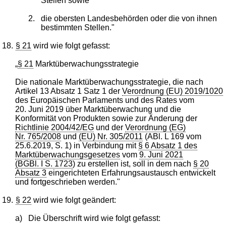
Stellen sowie
2.
die obersten Landesbehörden oder die von ihnen
bestimmten Stellen."
18.
§ 21
wird wie folgt gefasst:
„
§ 21
Marktüberwachungsstrategie
Die nationale Marktüberwachungsstrategie, die nach
Artikel 13 Absatz 1 Satz 1 der
Verordnung (EU) 2019/1020
des Europäischen Parlaments und des Rates vom
20. Juni 2019 über Marktüberwachung und die
Konformität von Produkten sowie zur Änderung der
Richtlinie 2004/42/EG
und der
Verordnung (EG)
Nr. 765/2008
und
(EU) Nr. 305/2011
(ABl. L 169 vom
25.6.2019, S. 1) in Verbindung mit
§ 6 Absatz 1 des
Marktüberwachungsgesetzes
vom
9. Juni 2021
(BGBl. I S. 1723
) zu erstellen ist, soll in dem nach
§ 20
Absatz 3
eingerichteten Erfahrungsaustausch entwickelt
und fortgeschrieben werden."
19.
§ 22
wird wie folgt geändert:
a)
Die Überschrift wird wie folgt gefasst: