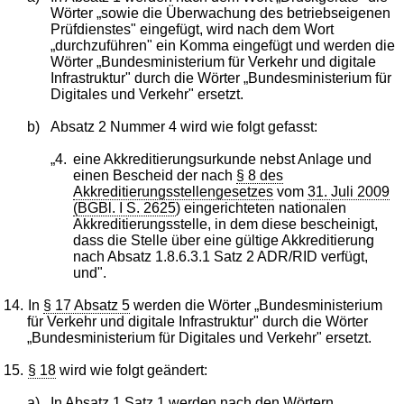
Wörter „sowie die Überwachung des betriebseigenen
Prüfdienstes" eingefügt, wird nach dem Wort
„durchzuführen" ein Komma eingefügt und werden die
Wörter „Bundesministerium für Verkehr und digitale
Infrastruktur" durch die Wörter „Bundesministerium für
Digitales und Verkehr" ersetzt.
b)
Absatz 2 Nummer 4 wird wie folgt gefasst:
„4.
eine Akkreditierungsurkunde nebst Anlage und
einen Bescheid der nach
§ 8 des
Akkreditierungsstellengesetzes
vom
31. Juli 2009
(BGBl. I S. 2625
) eingerichteten nationalen
Akkreditierungsstelle, in dem diese bescheinigt,
dass die Stelle über eine gültige Akkreditierung
nach Absatz 1.8.6.3.1 Satz 2 ADR/RID verfügt,
und".
14.
In
§ 17 Absatz 5
werden die Wörter „Bundesministerium
für Verkehr und digitale Infrastruktur" durch die Wörter
„Bundesministerium für Digitales und Verkehr" ersetzt.
15.
§ 18
wird wie folgt geändert:
a)
In Absatz 1 Satz 1 werden nach den Wörtern