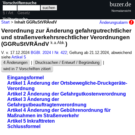
Vorschriftensuche
buzer.de
Normalansicht
§ / Art.
Gesetz
Volltextsuche
Start
>
Inhalt GGRuStVRÄndV
Änderungsalarm
Verordnung zur Änderung gefahrgutrechtlicher
nur in GGRuStVRÄndV
und straßenverkehrsrechtlicher Verordnungen
(GGRuStVRÄndV
k.a.Abk.
)
V. v. 17.12.2024
BGBl. 2024 I Nr. 422
; Geltung ab 21.12.2024, abweichend
siehe
Artikel 5
4 Änderungen
|
Drucksachen / Entwurf / Begründung
|
wird in 7 Vorschriften zitiert
Eingangsformel
Artikel 1 Änderung der Ortsbewegliche-Druckgeräte-
Verordnung
Artikel 2 Änderung der Gefahrgutkostenverordnung
Artikel 3 Änderung der
Gefahrgutbeauftragtenverordnung
Artikel 4 Änderung der Gebührenordnung für
Maßnahmen im Straßenverkehr
Artikel 5 Inkrafttreten
Schlussformel