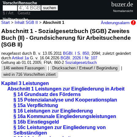
Vorschriftensuche
buzer.de
Normalansicht
§ / Art.
Gesetz
Volltextsuche
Start
>
Inhalt SGB II
>
Abschnitt 1
Änderungsalarm
Abschnitt 1 - Sozialgesetzbuch (SGB) Zweites
nur in SGB II
Buch (II) - Grundsicherung für Arbeitsuchende
(SGB II)
neugefasst durch B. v. 13.05.2011
BGBl. I S. 850
, 2094; zuletzt geändert
durch
Artikel 1a
G. v. 16.04.2026
BGBl. 2026 I Nr. 107
Geltung ab 01.01.2005; FNA: 860-2
Sozialgesetzbuch
146 weitere Fassungen
|
Drucksachen / Entwurf / Begründung
|
wird in 716 Vorschriften zitiert
Kapitel 3 Leistungen
Abschnitt 1 Leistungen zur Eingliederung in Arbeit
§ 14 Grundsatz des Förderns
§ 15 Potenzialanalyse und Kooperationsplan
§ 15a Verpflichtung
§ 16 Leistungen zur Eingliederung
§ 16a Kommunale Eingliederungsleistungen
§ 16b Einstiegsgeld
§ 16c Leistungen zur Eingliederung von
Selbständigen