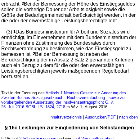
erbracht.
2
Bei der Bemessung der Höhe des Einstiegsgeldes
sollen die vorherige Dauer der Arbeitslosigkeit sowie die
Größe der Bedarfsgemeinschaft berücksichtigt werden, in der
die oder der erwerbsfähige Leistungsberechtigte lebt.
(3)
1
Das Bundesministerium für Arbeit und Soziales wird
ermächtigt, im Einvernehmen mit dem Bundesministerium der
Finanzen ohne Zustimmung des Bundesrates durch
Rechtsverordnung zu bestimmen, wie das Einstiegsgeld zu
bemessen ist.
2
Bei der Bemessung ist neben der
Berücksichtigung der in Absatz 2 Satz 2 genannten Kriterien
auch ein Bezug zu dem für die oder den erwerbsfähigen
Leistungsberechtigten jeweils maßgebenden Regelbedarf
herzustellen.
Text in der Fassung des
Artikels 1 Neuntes Gesetz zur Änderung des
Zweiten Buches Sozialgesetzbuch - Rechtsvereinfachung - sowie zur
vorübergehenden Aussetzung der Insolvenzantragspflicht G. v.
26. Juli 2016 BGBl. I S. 1824, 2718
m.W.v. 1. August 2016
Inhaltsverzeichnis
|
Ausdrucken/PDF
|
nach oben
§ 16c Leistungen zur Eingliederung von Selbständigen
§ 16c hat
3 frühere Fassungen
und wird in
4 Vorschriften zitiert