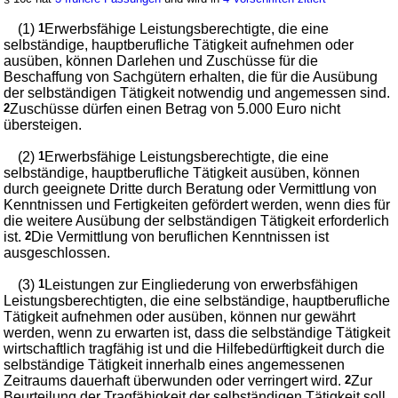
(1)
1
Erwerbsfähige Leistungsberechtigte, die eine
selbständige, hauptberufliche Tätigkeit aufnehmen oder
ausüben, können Darlehen und Zuschüsse für die
Beschaffung von Sachgütern erhalten, die für die Ausübung
der selbständigen Tätigkeit notwendig und angemessen sind.
2
Zuschüsse dürfen einen Betrag von 5.000 Euro nicht
übersteigen.
(2)
1
Erwerbsfähige Leistungsberechtigte, die eine
selbständige, hauptberufliche Tätigkeit ausüben, können
durch geeignete Dritte durch Beratung oder Vermittlung von
Kenntnissen und Fertigkeiten gefördert werden, wenn dies für
die weitere Ausübung der selbständigen Tätigkeit erforderlich
ist.
2
Die Vermittlung von beruflichen Kenntnissen ist
ausgeschlossen.
(3)
1
Leistungen zur Eingliederung von erwerbsfähigen
Leistungsberechtigten, die eine selbständige, hauptberufliche
Tätigkeit aufnehmen oder ausüben, können nur gewährt
werden, wenn zu erwarten ist, dass die selbständige Tätigkeit
wirtschaftlich tragfähig ist und die Hilfebedürftigkeit durch die
selbständige Tätigkeit innerhalb eines angemessenen
Zeitraums dauerhaft überwunden oder verringert wird.
2
Zur
Beurteilung der Tragfähigkeit der selbständigen Tätigkeit soll