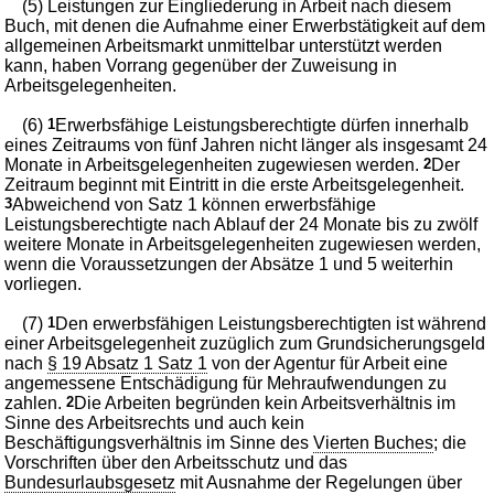
(5) Leistungen zur Eingliederung in Arbeit nach diesem
Buch, mit denen die Aufnahme einer Erwerbstätigkeit auf dem
allgemeinen Arbeitsmarkt unmittelbar unterstützt werden
kann, haben Vorrang gegenüber der Zuweisung in
Arbeitsgelegenheiten.
(6)
1
Erwerbsfähige Leistungsberechtigte dürfen innerhalb
eines Zeitraums von fünf Jahren nicht länger als insgesamt 24
Monate in Arbeitsgelegenheiten zugewiesen werden.
2
Der
Zeitraum beginnt mit Eintritt in die erste Arbeitsgelegenheit.
3
Abweichend von Satz 1 können erwerbsfähige
Leistungsberechtigte nach Ablauf der 24 Monate bis zu zwölf
weitere Monate in Arbeitsgelegenheiten zugewiesen werden,
wenn die Voraussetzungen der Absätze 1 und 5 weiterhin
vorliegen.
(7)
1
Den erwerbsfähigen Leistungsberechtigten ist während
einer Arbeitsgelegenheit zuzüglich zum Grundsicherungsgeld
nach
§ 19 Absatz 1 Satz 1
von der Agentur für Arbeit eine
angemessene Entschädigung für Mehraufwendungen zu
zahlen.
2
Die Arbeiten begründen kein Arbeitsverhältnis im
Sinne des Arbeitsrechts und auch kein
Beschäftigungsverhältnis im Sinne des
Vierten Buches
; die
Vorschriften über den Arbeitsschutz und das
Bundesurlaubsgesetz
mit Ausnahme der Regelungen über