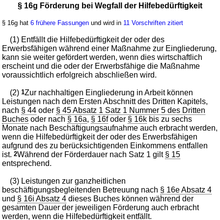
§ 16g Förderung bei Wegfall der Hilfebedürftigkeit
§ 16g hat
6 frühere Fassungen
und wird in
11 Vorschriften zitiert
(1) Entfällt die Hilfebedürftigkeit der oder des
Erwerbsfähigen während einer Maßnahme zur Eingliederung,
kann sie weiter gefördert werden, wenn dies wirtschaftlich
erscheint und die oder der Erwerbsfähige die Maßnahme
voraussichtlich erfolgreich abschließen wird.
(2)
1
Zur nachhaltigen Eingliederung in Arbeit können
Leistungen nach dem Ersten Abschnitt des Dritten Kapitels,
nach
§ 44
oder
§ 45 Absatz 1 Satz 1 Nummer 5 des Dritten
Buches
oder nach
§ 16a
,
§ 16f
oder
§ 16k
bis zu sechs
Monate nach Beschäftigungsaufnahme auch erbracht werden,
wenn die Hilfebedürftigkeit der oder des Erwerbsfähigen
aufgrund des zu berücksichtigenden Einkommens entfallen
ist.
2
Während der Förderdauer nach Satz 1 gilt
§ 15
entsprechend.
(3) Leistungen zur ganzheitlichen
beschäftigungsbegleitenden Betreuung nach
§ 16e Absatz 4
und
§ 16i Absatz 4
dieses Buches können während der
gesamten Dauer der jeweiligen Förderung auch erbracht
werden, wenn die Hilfebedürftigkeit entfällt.