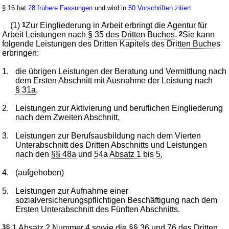
§ 16 hat
28 frühere Fassungen
und wird in
50 Vorschriften zitiert
(1)
1
Zur Eingliederung in Arbeit erbringt die Agentur für
Arbeit Leistungen nach
§ 35 des Dritten Buches
.
2
Sie kann
folgende Leistungen des Dritten Kapitels des
Dritten Buches
erbringen:
1.
die übrigen Leistungen der Beratung und Vermittlung nach
dem Ersten Abschnitt mit Ausnahme der Leistung nach
§ 31a
,
2.
Leistungen zur Aktivierung und beruflichen Eingliederung
nach dem Zweiten Abschnitt,
3.
Leistungen zur Berufsausbildung nach dem Vierten
Unterabschnitt des Dritten Abschnitts und Leistungen
nach den
§§ 48a
und
54a Absatz 1 bis 5
,
4.
(aufgehoben)
5.
Leistungen zur Aufnahme einer
sozialversicherungspflichtigen Beschäftigung nach dem
Ersten Unterabschnitt des Fünften Abschnitts.
3
§ 1 Absatz 2 Nummer 4
sowie die
§§ 36
und
76 des Dritten