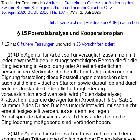
Text in der Fassung des
Artikels 1 Dreizehntes Gesetz zur Änderung des
Zweiten Buches Sozialgesetzbuch und anderer Gesetze G. v.
16. April 2026 BGBl. 2026 I Nr. 107
m.W.v. 1. Juli 2026
Inhaltsverzeichnis
|
Ausdrucken/PDF
|
nach oben
§ 15 Potenzialanalyse und Kooperationsplan
§ 15 hat
6 frühere Fassungen
und wird in
23 Vorschriften zitiert
(1)
1
Die Agentur für Arbeit soll unverzüglich zusammen mit
jeder erwerbsfähigen leistungsberechtigten Person die für die
Eingliederung in Ausbildung oder Arbeit erforderlichen
persönlichen Merkmale, die beruflichen Fähigkeiten und die
Eignung feststellen; diese Feststellungen erstrecken sich
auch auf die individuellen Stärken sowie darauf, ob und durch
welche Umstände die berufliche Eingliederung
voraussichtlich erschwert sein wird (Potenzialanalyse).
2
Tatsachen, über die die Agentur für Arbeit nach
§ 9a Satz 2
Nummer 2 des Dritten Buches
unterrichtet wird, müssen nicht
erneut festgestellt werden, es sei denn, es liegen
Anhaltspunkte dafür vor, dass sich Umstände, die für die
Eingliederung maßgebend sind, verändert haben.
(2)
1
Die Agentur für Arbeit soll im Einvernehmen mit dem
kommunalen Träger unverzüglich nach der Potenzialanalyse