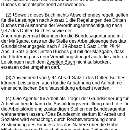
Buches
sind entsprechend anzuwenden.
(2)
1
Soweit dieses Buch nichts Abweichendes regelt, gelten
für die Leistungen nach Absatz 1 die Regelungen des
Dritten
Buches
mit Ausnahme der Verordnungsermächtigung nach
§ 47 des Dritten Buches
sowie der
Anordnungsermächtigungen für die Bundesagentur und mit
der Maßgabe, dass an die Stelle des Arbeitslosengeldes das
Grundsicherungsgeld nach
§ 19 Absatz 1 Satz 1
tritt.
2
§ 44
Abs. 3 Satz 3 des Dritten Buches
gilt mit der Maßgabe, dass
die Förderung aus dem Vermittlungsbudget auch die anderen
Leistungen nach dem
Zweiten Buch
nicht aufstocken,
ersetzen oder umgehen darf.
(3) Abweichend von
§ 44 Abs. 1 Satz 1 des Dritten Buches
können Leistungen auch für die Anbahnung und Aufnahme
einer schulischen Berufsausbildung erbracht werden.
(4)
1
Die Agentur für Arbeit als Träger der Grundsicherung für
Arbeitsuchende kann die Ausbildungsvermittlung durch die für
die Arbeitsförderung zuständigen Stellen der Bundesagentur
wahrnehmen lassen.
2
Das Bundesministerium für Arbeit und
Soziales wird ermächtigt, durch Rechtsverordnung ohne
Zustimmung des Bundesrates das Nähere über die Höhe,
Möglichkeiten der Pauschalierung und den Zeitpunkt der