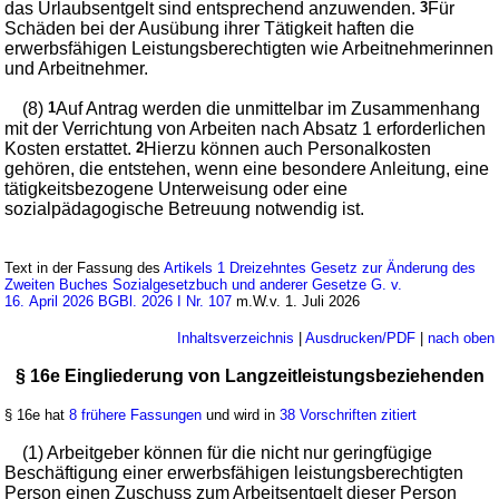
das Urlaubsentgelt sind entsprechend anzuwenden.
3
Für
Schäden bei der Ausübung ihrer Tätigkeit haften die
erwerbsfähigen Leistungsberechtigten wie Arbeitnehmerinnen
und Arbeitnehmer.
(8)
1
Auf Antrag werden die unmittelbar im Zusammenhang
mit der Verrichtung von Arbeiten nach Absatz 1 erforderlichen
Kosten erstattet.
2
Hierzu können auch Personalkosten
gehören, die entstehen, wenn eine besondere Anleitung, eine
tätigkeitsbezogene Unterweisung oder eine
sozialpädagogische Betreuung notwendig ist.
Text in der Fassung des
Artikels 1 Dreizehntes Gesetz zur Änderung des
Zweiten Buches Sozialgesetzbuch und anderer Gesetze G. v.
16. April 2026 BGBl. 2026 I Nr. 107
m.W.v. 1. Juli 2026
Inhaltsverzeichnis
|
Ausdrucken/PDF
|
nach oben
§ 16e Eingliederung von Langzeitleistungsbeziehenden
§ 16e hat
8 frühere Fassungen
und wird in
38 Vorschriften zitiert
(1) Arbeitgeber können für die nicht nur geringfügige
Beschäftigung einer erwerbsfähigen leistungsberechtigten
Person einen Zuschuss zum Arbeitsentgelt dieser Person