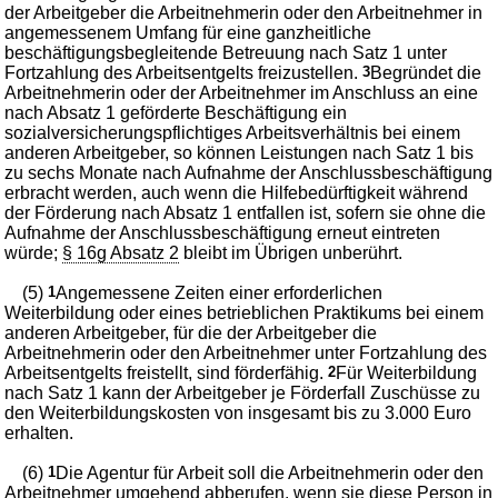
der Arbeitgeber die Arbeitnehmerin oder den Arbeitnehmer in
angemessenem Umfang für eine ganzheitliche
beschäftigungsbegleitende Betreuung nach Satz 1 unter
Fortzahlung des Arbeitsentgelts freizustellen.
3
Begründet die
Arbeitnehmerin oder der Arbeitnehmer im Anschluss an eine
nach Absatz 1 geförderte Beschäftigung ein
sozialversicherungspflichtiges Arbeitsverhältnis bei einem
anderen Arbeitgeber, so können Leistungen nach Satz 1 bis
zu sechs Monate nach Aufnahme der Anschlussbeschäftigung
erbracht werden, auch wenn die Hilfebedürftigkeit während
der Förderung nach Absatz 1 entfallen ist, sofern sie ohne die
Aufnahme der Anschlussbeschäftigung erneut eintreten
würde;
§ 16g Absatz 2
bleibt im Übrigen unberührt.
(5)
1
Angemessene Zeiten einer erforderlichen
Weiterbildung oder eines betrieblichen Praktikums bei einem
anderen Arbeitgeber, für die der Arbeitgeber die
Arbeitnehmerin oder den Arbeitnehmer unter Fortzahlung des
Arbeitsentgelts freistellt, sind förderfähig.
2
Für Weiterbildung
nach Satz 1 kann der Arbeitgeber je Förderfall Zuschüsse zu
den Weiterbildungskosten von insgesamt bis zu 3.000 Euro
erhalten.
(6)
1
Die Agentur für Arbeit soll die Arbeitnehmerin oder den
Arbeitnehmer umgehend abberufen, wenn sie diese Person in