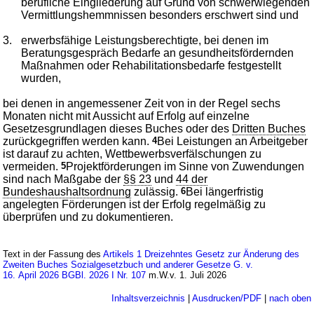
berufliche Eingliederung auf Grund von schwerwiegenden
Vermittlungshemmnissen besonders erschwert sind und
3.
erwerbsfähige Leistungsberechtigte, bei denen im
Beratungsgespräch Bedarfe an gesundheitsfördernden
Maßnahmen oder Rehabilitationsbedarfe festgestellt
wurden,
bei denen in angemessener Zeit von in der Regel sechs
Monaten nicht mit Aussicht auf Erfolg auf einzelne
Gesetzesgrundlagen dieses Buches oder des
Dritten Buches
zurückgegriffen werden kann.
4
Bei Leistungen an Arbeitgeber
ist darauf zu achten, Wettbewerbsverfälschungen zu
vermeiden.
5
Projektförderungen im Sinne von Zuwendungen
sind nach Maßgabe der
§§ 23
und
44 der
Bundeshaushaltsordnung
zulässig.
6
Bei längerfristig
angelegten Förderungen ist der Erfolg regelmäßig zu
überprüfen und zu dokumentieren.
Text in der Fassung des
Artikels 1 Dreizehntes Gesetz zur Änderung des
Zweiten Buches Sozialgesetzbuch und anderer Gesetze G. v.
16. April 2026 BGBl. 2026 I Nr. 107
m.W.v. 1. Juli 2026
Inhaltsverzeichnis
|
Ausdrucken/PDF
|
nach oben