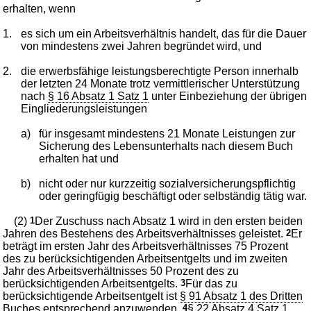
erhalten, wenn
1.
es sich um ein Arbeitsverhältnis handelt, das für die Dauer
von mindestens zwei Jahren begründet wird, und
2.
die erwerbsfähige leistungsberechtigte Person innerhalb
der letzten 24 Monate trotz vermittlerischer Unterstützung
nach
§ 16 Absatz 1 Satz 1
unter Einbeziehung der übrigen
Eingliederungsleistungen
a)
für insgesamt mindestens 21 Monate Leistungen zur
Sicherung des Lebensunterhalts nach diesem Buch
erhalten hat und
b)
nicht oder nur kurzzeitig sozialversicherungspflichtig
oder geringfügig beschäftigt oder selbständig tätig war.
(2)
1
Der Zuschuss nach Absatz 1 wird in den ersten beiden
Jahren des Bestehens des Arbeitsverhältnisses geleistet.
2
Er
beträgt im ersten Jahr des Arbeitsverhältnisses 75 Prozent
des zu berücksichtigenden Arbeitsentgelts und im zweiten
Jahr des Arbeitsverhältnisses 50 Prozent des zu
berücksichtigenden Arbeitsentgelts.
3
Für das zu
berücksichtigende Arbeitsentgelt ist
§ 91 Absatz 1 des Dritten
Buches
entsprechend anzuwenden.
4
§ 22 Absatz 4 Satz 1