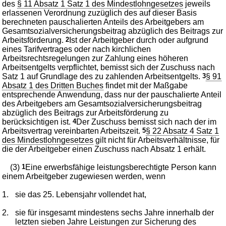
des
§ 11 Absatz 1 Satz 1 des Mindestlohngesetzes
jeweils
erlassenen Verordnung zuzüglich des auf dieser Basis
berechneten pauschalierten Anteils des Arbeitgebers am
Gesamtsozialversicherungsbeitrag abzüglich des Beitrags zur
Arbeitsförderung.
2
Ist der Arbeitgeber durch oder aufgrund
eines Tarifvertrages oder nach kirchlichen
Arbeitsrechtsregelungen zur Zahlung eines höheren
Arbeitsentgelts verpflichtet, bemisst sich der Zuschuss nach
Satz 1 auf Grundlage des zu zahlenden Arbeitsentgelts.
3
§ 91
Absatz 1 des Dritten Buches
findet mit der Maßgabe
entsprechende Anwendung, dass nur der pauschalierte Anteil
des Arbeitgebers am Gesamtsozialversicherungsbeitrag
abzüglich des Beitrags zur Arbeitsförderung zu
berücksichtigen ist.
4
Der Zuschuss bemisst sich nach der im
Arbeitsvertrag vereinbarten Arbeitszeit.
5
§ 22 Absatz 4 Satz 1
des Mindestlohngesetzes
gilt nicht für Arbeitsverhältnisse, für
die der Arbeitgeber einen Zuschuss nach Absatz 1 erhält.
(3)
1
Eine erwerbsfähige leistungsberechtigte Person kann
einem Arbeitgeber zugewiesen werden, wenn
1.
sie das 25. Lebensjahr vollendet hat,
2.
sie für insgesamt mindestens sechs Jahre innerhalb der
letzten sieben Jahre Leistungen zur Sicherung des