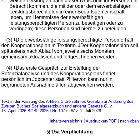
2.
welche Leistungen nach diesem Abschnitt für Personen in
Betracht kommen, die mit der oder dem erwerbsfähigen
Leistungsberechtigten in einer Bedarfsgemeinschaft
leben, um Hemmnisse der erwerbsfähigen
leistungsberechtigten Person zu beseitigen oder zu
verringern; diese Personen sind hierbei zu beteiligen.
(3)
1
Die erwerbsfähige leistungsberechtigte Person erhält
den Kooperationsplan in Textform.
2
Der Kooperationsplan soll
spätestens nach Ablauf von jeweils sechs Monaten
gemeinsam aktualisiert und fortgeschrieben werden.
(4)
1
Das erste Gespräch zur Erstellung der
Potenzialanalyse und des Kooperationsplans findet
persönlich im Jobcenter statt.
2
Hiervon kann nur in
begründeten Ausnahmefällen abgewichen werden.
Text in der Fassung des
Artikels 1 Dreizehntes Gesetz zur Änderung des
Zweiten Buches Sozialgesetzbuch und anderer Gesetze G. v.
16. April 2026 BGBl. 2026 I Nr. 107
m.W.v. 1. Juli 2026
Inhaltsverzeichnis
|
Ausdrucken/PDF
|
nach oben
§ 15a Verpflichtung