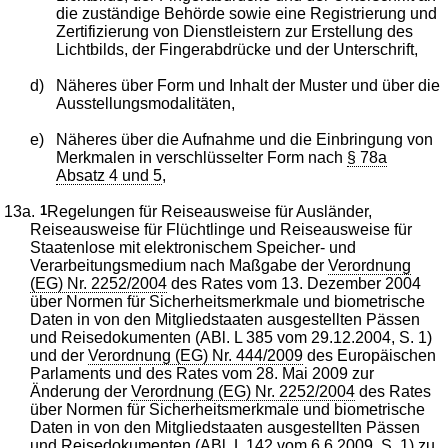
die zuständige Behörde sowie eine Registrierung und
Zertifizierung von Dienstleistern zur Erstellung des
Lichtbilds, der Fingerabdrücke und der Unterschrift,
d)
Näheres über Form und Inhalt der Muster und über die
Ausstellungsmodalitäten,
e)
Näheres über die Aufnahme und die Einbringung von
Merkmalen in verschlüsselter Form nach
§ 78a
Absatz 4 und 5
,
13a.
1
Regelungen für Reiseausweise für Ausländer,
Reiseausweise für Flüchtlinge und Reiseausweise für
Staatenlose mit elektronischem Speicher- und
Verarbeitungsmedium nach Maßgabe der
Verordnung
(EG) Nr. 2252/2004
des Rates vom 13. Dezember 2004
über Normen für Sicherheitsmerkmale und biometrische
Daten in von den Mitgliedstaaten ausgestellten Pässen
und Reisedokumenten (ABl. L 385 vom 29.12.2004, S. 1)
und der
Verordnung (EG) Nr. 444/2009
des Europäischen
Parlaments und des Rates vom 28. Mai 2009 zur
Änderung der
Verordnung (EG) Nr. 2252/2004
des Rates
über Normen für Sicherheitsmerkmale und biometrische
Daten in von den Mitgliedstaaten ausgestellten Pässen
und Reisedokumenten (ABl. L 142 vom 6.6.2009, S. 1) zu