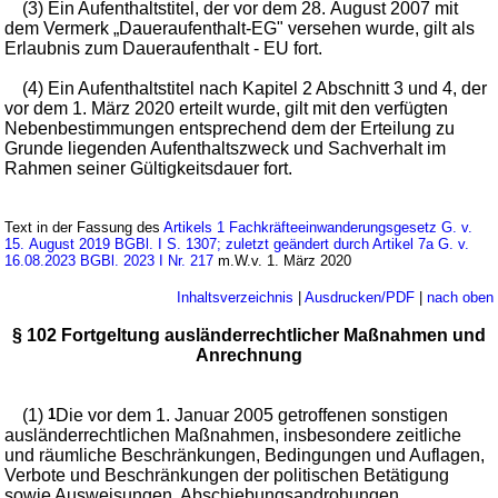
(3) Ein Aufenthaltstitel, der vor dem 28. August 2007 mit
dem Vermerk „Daueraufenthalt-EG" versehen wurde, gilt als
Erlaubnis zum Daueraufenthalt - EU fort.
(4) Ein Aufenthaltstitel nach Kapitel 2 Abschnitt 3 und 4, der
vor dem 1. März 2020 erteilt wurde, gilt mit den verfügten
Nebenbestimmungen entsprechend dem der Erteilung zu
Grunde liegenden Aufenthaltszweck und Sachverhalt im
Rahmen seiner Gültigkeitsdauer fort.
Text in der Fassung des
Artikels 1 Fachkräfteeinwanderungsgesetz G. v.
15. August 2019 BGBl. I S. 1307; zuletzt geändert durch Artikel 7a G. v.
16.08.2023 BGBl. 2023 I Nr. 217
m.W.v. 1. März 2020
Inhaltsverzeichnis
|
Ausdrucken/PDF
|
nach oben
§ 102 Fortgeltung ausländerrechtlicher Maßnahmen und
Anrechnung
(1)
1
Die vor dem 1. Januar 2005 getroffenen sonstigen
ausländerrechtlichen Maßnahmen, insbesondere zeitliche
und räumliche Beschränkungen, Bedingungen und Auflagen,
Verbote und Beschränkungen der politischen Betätigung
sowie Ausweisungen, Abschiebungsandrohungen,