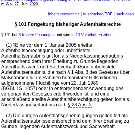
m.W.v. 27. Juni 2020
Inhaltsverzeichnis
|
Ausdrucken/PDF
|
nach oben
§ 101 Fortgeltung bisheriger Aufenthaltsrechte
§ 101 hat
3 frühere Fassungen
und wird in
10 Vorschriften zitiert
(1)
1
Eine vor dem 1. Januar 2005 erteilte
Aufenthaltsberechtigung oder unbefristete
Aufenthaltserlaubnis gilt fort als Niederlassungserlaubnis
entsprechend dem ihrer Erteilung zu Grunde liegenden
Aufenthaltszweck und Sachverhalt.
2
Eine unbefristete
Aufenthaltserlaubnis, die nach § 1 Abs. 3 des Gesetzes über
Maßnahmen für im Rahmen humanitärer Hilfsaktionen
aufgenommene Flüchtlinge vom 22. Juli 1980
(BGBl. I S. 1057) oder in entsprechender Anwendung des
vorgenannten Gesetzes erteilt worden ist, und eine
anschließend erteilte Aufenthaltsberechtigung gelten fort als
Niederlassungserlaubnis nach
§ 23 Abs. 2
.
(2) Die übrigen Aufenthaltsgenehmigungen gelten fort als
Aufenthaltserlaubnisse entsprechend dem ihrer Erteilung zu
Grunde liegenden Aufenthaltszweck und Sachverhalt.