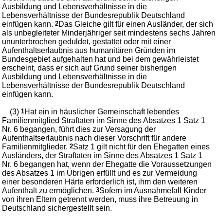
Ausbildung und Lebensverhältnisse in die
Lebensverhältnisse der Bundesrepublik Deutschland
einfügen kann.
2
Das Gleiche gilt für einen Ausländer, der sich
als unbegleiteter Minderjähriger seit mindestens sechs Jahren
ununterbrochen geduldet, gestattet oder mit einer
Aufenthaltserlaubnis aus humanitären Gründen im
Bundesgebiet aufgehalten hat und bei dem gewährleistet
erscheint, dass er sich auf Grund seiner bisherigen
Ausbildung und Lebensverhältnisse in die
Lebensverhältnisse der Bundesrepublik Deutschland
einfügen kann.
(3)
1
Hat ein in häuslicher Gemeinschaft lebendes
Familienmitglied Straftaten im Sinne des Absatzes 1 Satz 1
Nr. 6 begangen, führt dies zur Versagung der
Aufenthaltserlaubnis nach dieser Vorschrift für andere
Familienmitglieder.
2
Satz 1 gilt nicht für den Ehegatten eines
Ausländers, der Straftaten im Sinne des Absatzes 1 Satz 1
Nr. 6 begangen hat, wenn der Ehegatte die Voraussetzungen
des Absatzes 1 im Übrigen erfüllt und es zur Vermeidung
einer besonderen Härte erforderlich ist, ihm den weiteren
Aufenthalt zu ermöglichen.
3
Sofern im Ausnahmefall Kinder
von ihren Eltern getrennt werden, muss ihre Betreuung in
Deutschland sichergestellt sein.