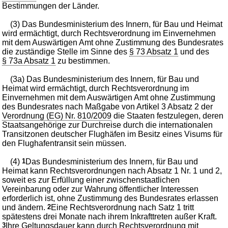
Bestimmungen der Länder.
(3) Das Bundesministerium des Innern, für Bau und Heimat
wird ermächtigt, durch Rechtsverordnung im Einvernehmen
mit dem Auswärtigen Amt ohne Zustimmung des Bundesrates
die zuständige Stelle im Sinne des
§ 73 Absatz 1
und des
§ 73a Absatz 1
zu bestimmen.
(3a) Das Bundesministerium des Innern, für Bau und
Heimat wird ermächtigt, durch Rechtsverordnung im
Einvernehmen mit dem Auswärtigen Amt ohne Zustimmung
des Bundesrates nach Maßgabe von Artikel 3 Absatz 2 der
Verordnung (EG) Nr. 810/2009
die Staaten festzulegen, deren
Staatsangehörige zur Durchreise durch die internationalen
Transitzonen deutscher Flughäfen im Besitz eines Visums für
den Flughafentransit sein müssen.
(4)
1
Das Bundesministerium des Innern, für Bau und
Heimat kann Rechtsverordnungen nach Absatz 1 Nr. 1 und 2,
soweit es zur Erfüllung einer zwischenstaatlichen
Vereinbarung oder zur Wahrung öffentlicher Interessen
erforderlich ist, ohne Zustimmung des Bundesrates erlassen
und ändern.
2
Eine Rechtsverordnung nach Satz 1 tritt
spätestens drei Monate nach ihrem Inkrafttreten außer Kraft.
3
Ihre Geltungsdauer kann durch Rechtsverordnung mit