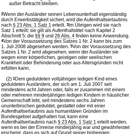
außer Betracht bleiben.
2
Wenn der Ausländer seinen Lebensunterhalt eigenständig
durch Erwerbstätigkeit sichert, wird die Aufenthaltserlaubnis
nach
§ 23 Abs. 1 Satz 1
erteilt.
3
Im Übrigen wird sie nach
Satz 1 erteilt; sie gilt als Aufenthaltstitel nach Kapitel 2
Abschnitt 5; die
§§ 9
und
26 Abs. 4
finden keine Anwendung.
4
Von der Voraussetzung des Satzes 1 Nr. 2 kann bis zum
1. Juli 2008 abgesehen werden.
5
Von der Voraussetzung des
Satzes 1 Nr. 2 wird abgesehen, wenn der Ausländer sie
wegen einer körperlichen, geistigen oder seelischen
Krankheit oder Behinderung oder aus Altersgründen nicht
erfüllen kann.
(2)
1
Dem geduldeten volljährigen ledigen Kind eines
geduldeten Ausländers, der sich am 1. Juli 2007 seit
mindestens acht Jahren oder, falls er zusammen mit einem
oder mehreren minderjährigen ledigen Kindern in häuslicher
Gemeinschaft lebt, seit mindestens sechs Jahren
ununterbrochen geduldet, gestattet oder mit einer
Aufenthaltserlaubnis aus humanitären Gründen im
Bundesgebiet aufgehalten hat, kann eine
Aufenthaltserlaubnis nach
§ 23 Abs. 1 Satz 1
erteilt werden,
wenn es bei der Einreise minderjährig war und gewährleistet
erscheint, dass es sich auf Grund seiner bisherigen