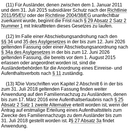
(11) Für Ausländer, denen zwischen dem 1. Januar 2011
und dem 31. Juli 2015 subsidiärer Schutz nach der
Richtlinie
2011/95/EU
oder der
Richtlinie 2004/38/EG
unanfechtbar
zuerkannt wurde, beginnt die Frist nach
§ 29 Absatz 2 Satz 2
Nummer 1
mit Inkrafttreten dieses Gesetzes zu laufen.
(12) Im Falle einer Abschiebungsandrohung nach den
§§ 34
und
35 des Asylgesetzes
in der bis zum 12. Juni 2026
geltenden Fassung oder einer Abschiebungsanordnung nach
§ 34a des Asylgesetzes
in der bis zum 12. Juni 2026
geltenden Fassung, die bereits vor dem 1. August 2015
erlassen oder angeordnet worden ist, sind die
Ausländerbehörden für die Anordnung eines Einreise- und
Aufenthaltsverbots nach
§ 11
zuständig.
(13)
1
Die Vorschriften von Kapitel 2 Abschnitt 6 in der bis
zum 31. Juli 2018 geltenden Fassung finden weiter
Anwendung auf den Familiennachzug zu Ausländern, denen
bis zum 17. März 2016 eine Aufenthaltserlaubnis nach
§ 25
Absatz 2 Satz 1 zweite Alternative
erteilt worden ist, wenn der
Antrag auf erstmalige Erteilung eines Aufenthaltstitels zum
Zwecke des Familiennachzugs zu dem Ausländer bis zum
31. Juli 2018 gestellt worden ist.
2
§ 27 Absatz 3a
findet
Anwendung.