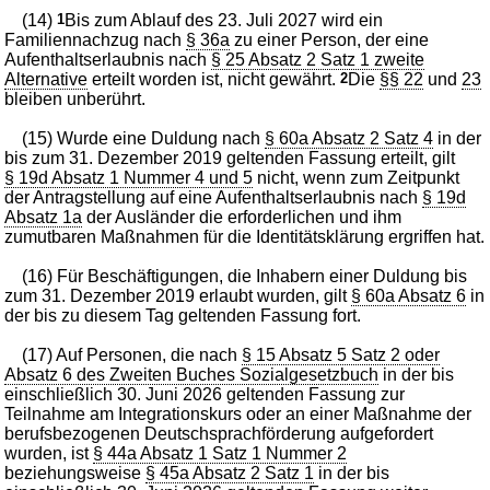
(14)
1
Bis zum Ablauf des 23. Juli 2027 wird ein
Familiennachzug nach
§ 36a
zu einer Person, der eine
Aufenthaltserlaubnis nach
§ 25 Absatz 2 Satz 1 zweite
Alternative
erteilt worden ist, nicht gewährt.
2
Die
§§ 22
und
23
bleiben unberührt.
(15) Wurde eine Duldung nach
§ 60a Absatz 2 Satz 4
in der
bis zum 31. Dezember 2019 geltenden Fassung erteilt, gilt
§ 19d Absatz 1 Nummer 4 und 5
nicht, wenn zum Zeitpunkt
der Antragstellung auf eine Aufenthaltserlaubnis nach
§ 19d
Absatz 1a
der Ausländer die erforderlichen und ihm
zumutbaren Maßnahmen für die Identitätsklärung ergriffen hat.
(16) Für Beschäftigungen, die Inhabern einer Duldung bis
zum 31. Dezember 2019 erlaubt wurden, gilt
§ 60a Absatz 6
in
der bis zu diesem Tag geltenden Fassung fort.
(17) Auf Personen, die nach
§ 15 Absatz 5 Satz 2 oder
Absatz 6 des Zweiten Buches Sozialgesetzbuch
in der bis
einschließlich 30. Juni 2026 geltenden Fassung zur
Teilnahme am Integrationskurs oder an einer Maßnahme der
berufsbezogenen Deutschsprachförderung aufgefordert
wurden, ist
§ 44a Absatz 1 Satz 1 Nummer 2
beziehungsweise
§ 45a Absatz 2 Satz 1
in der bis