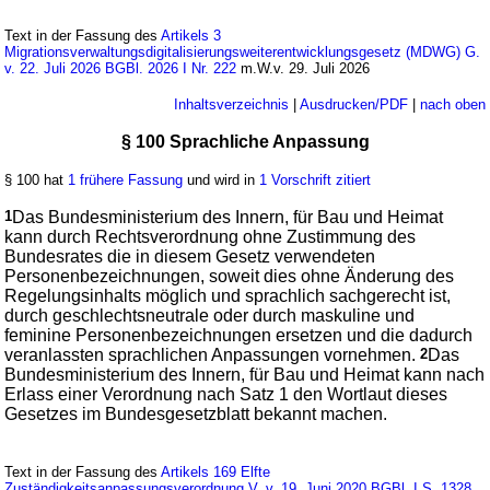
Text in der Fassung des
Artikels 3
Migrationsverwaltungsdigitalisierungsweiterentwicklungsgesetz (MDWG) G.
v. 22. Juli 2026 BGBl. 2026 I Nr. 222
m.W.v. 29. Juli 2026
Inhaltsverzeichnis
|
Ausdrucken/PDF
|
nach oben
§ 100 Sprachliche Anpassung
§ 100 hat
1 frühere Fassung
und wird in
1 Vorschrift zitiert
1
Das Bundesministerium des Innern, für Bau und Heimat
kann durch Rechtsverordnung ohne Zustimmung des
Bundesrates die in diesem Gesetz verwendeten
Personenbezeichnungen, soweit dies ohne Änderung des
Regelungsinhalts möglich und sprachlich sachgerecht ist,
durch geschlechtsneutrale oder durch maskuline und
feminine Personenbezeichnungen ersetzen und die dadurch
veranlassten sprachlichen Anpassungen vornehmen.
2
Das
Bundesministerium des Innern, für Bau und Heimat kann nach
Erlass einer Verordnung nach Satz 1 den Wortlaut dieses
Gesetzes im Bundesgesetzblatt bekannt machen.
Text in der Fassung des
Artikels 169 Elfte
Zuständigkeitsanpassungsverordnung V. v. 19. Juni 2020 BGBl. I S. 1328