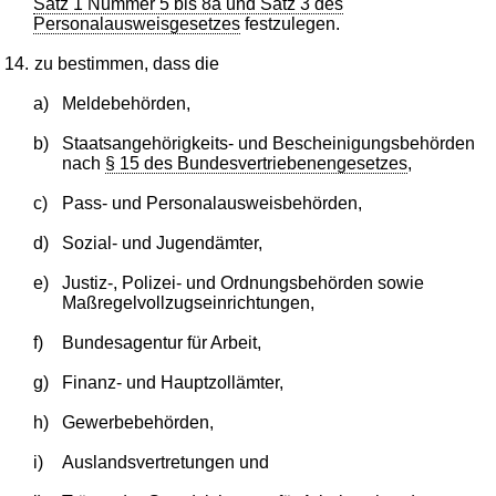
Satz 1 Nummer 5 bis 8a und Satz 3 des
Personalausweisgesetzes
festzulegen.
14.
zu bestimmen, dass die
a)
Meldebehörden,
b)
Staatsangehörigkeits- und Bescheinigungsbehörden
nach
§ 15 des Bundesvertriebenengesetzes
,
c)
Pass- und Personalausweisbehörden,
d)
Sozial- und Jugendämter,
e)
Justiz-, Polizei- und Ordnungsbehörden sowie
Maßregelvollzugseinrichtungen,
f)
Bundesagentur für Arbeit,
g)
Finanz- und Hauptzollämter,
h)
Gewerbebehörden,
i)
Auslandsvertretungen und