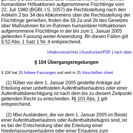
humanitärer Hilfsaktionen aufgenommene Flüchtlinge vom
22. Juli 1980 (BGBl. I S. 1057) die Rechtsstellung nach den
Artikeln 2 bis 34 des Abkommens über die Rechtsstellung der
Flüchtlinge genießen, finden die §§ 2a und 2b des Gesetzes
über Maßnahmen für im Rahmen humanitärer Hilfsaktionen
aufgenommene Flüchtlinge in der bis zum 1. Januar 2005
geltenden Fassung weiter Anwendung.
2
In diesen Fällen gilt
§ 52 Abs. 1 Satz 1 Nr. 4
entsprechend.
Inhaltsverzeichnis
|
Ausdrucken/PDF
|
nach oben
§ 104 Übergangsregelungen
§ 104 hat
26 frühere Fassungen
und wird in
25 Vorschriften zitiert
(1)
1
Über vor dem 1. Januar 2005 gestellte Anträge auf
Erteilung einer unbefristeten Aufenthaltserlaubnis oder einer
Aufenthaltsberechtigung ist nach dem bis zu diesem Zeitpunkt
geltenden Recht zu entscheiden.
2
§ 101 Abs. 1
gilt
entsprechend.
(2)
1
Bei Ausländern, die vor dem 1. Januar 2005 im Besitz
einer Aufenthaltserlaubnis oder Aufenthaltsbefugnis sind, ist
es bei der Entscheidung über die Erteilung einer
Niederlassungserlaubnis oder einer Erlaubnis zum