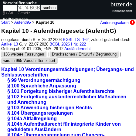
Vorschriftensuche
buzer.de
Normalansicht
§ / Art.
Gesetz
Volltextsuche
Start
>
AufenthG
>
Kapitel 10
Änderungsalarm
Kapitel 10 - Aufenthaltsgesetz (AufenthG)
nur in AufenthG
neugefasst durch B. v. 25.02.2008
BGBl. I S. 162
; zuletzt geändert durch
Artikel 13
G. v. 22.07.2026
BGBl. 2026 I Nr. 222
Geltung ab 01.01.2005; FNA: 26-12
Ausländerrecht
136 weitere Fassungen
|
Drucksachen / Entwurf / Begründung
|
wird in 965 Vorschriften zitiert
Kapitel 10 Verordnungsermächtigungen; Übergangs- und
Schlussvorschriften
§ 99 Verordnungsermächtigung
§ 100 Sprachliche Anpassung
§ 101 Fortgeltung bisheriger Aufenthaltsrechte
§ 102 Fortgeltung ausländerrechtlicher Maßnahmen
und Anrechnung
§ 103 Anwendung bisherigen Rechts
§ 104 Übergangsregelungen
§ 104a Altfallregelung
§ 104b Aufenthaltsrecht für integrierte Kinder von
geduldeten Ausländern
§ 104c Übergangsregelung zum Chancen-