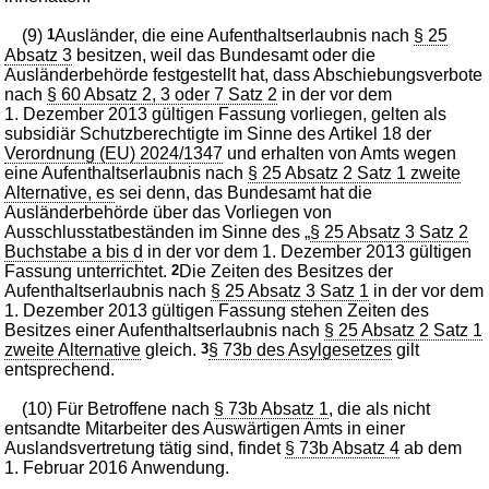
(9)
1
Ausländer, die eine Aufenthaltserlaubnis nach
§ 25
Absatz 3
besitzen, weil das Bundesamt oder die
Ausländerbehörde festgestellt hat, dass Abschiebungsverbote
nach
§ 60 Absatz 2, 3 oder 7 Satz 2
in der vor dem
1. Dezember 2013 gültigen Fassung vorliegen, gelten als
subsidiär Schutzberechtigte im Sinne des Artikel 18 der
Verordnung (EU) 2024/1347
und erhalten von Amts wegen
eine Aufenthaltserlaubnis nach
§ 25 Absatz 2 Satz 1 zweite
Alternative, es
sei denn, das Bundesamt hat die
Ausländerbehörde über das Vorliegen von
Ausschlusstatbeständen im Sinne des „
§ 25 Absatz 3 Satz 2
Buchstabe a bis d
in der vor dem 1. Dezember 2013 gültigen
Fassung unterrichtet.
2
Die Zeiten des Besitzes der
Aufenthaltserlaubnis nach
§ 25 Absatz 3 Satz 1
in der vor dem
1. Dezember 2013 gültigen Fassung stehen Zeiten des
Besitzes einer Aufenthaltserlaubnis nach
§ 25 Absatz 2 Satz 1
zweite Alternative
gleich.
3
§ 73b des Asylgesetzes
gilt
entsprechend.
(10) Für Betroffene nach
§ 73b Absatz 1
, die als nicht
entsandte Mitarbeiter des Auswärtigen Amts in einer
Auslandsvertretung tätig sind, findet
§ 73b Absatz 4
ab dem
1. Februar 2016 Anwendung.