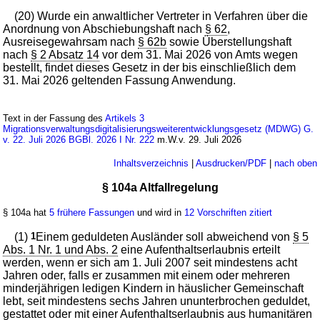
(20) Wurde ein anwaltlicher Vertreter in Verfahren über die
Anordnung von Abschiebungshaft nach
§ 62
,
Ausreisegewahrsam nach
§ 62b
sowie Überstellungshaft
nach
§ 2 Absatz 14
vor dem 31. Mai 2026 von Amts wegen
bestellt, findet dieses Gesetz in der bis einschließlich dem
31. Mai 2026 geltenden Fassung Anwendung.
Text in der Fassung des
Artikels 3
Migrationsverwaltungsdigitalisierungsweiterentwicklungsgesetz (MDWG) G.
v. 22. Juli 2026 BGBl. 2026 I Nr. 222
m.W.v. 29. Juli 2026
Inhaltsverzeichnis
|
Ausdrucken/PDF
|
nach oben
§ 104a Altfallregelung
§ 104a hat
5 frühere Fassungen
und wird in
12 Vorschriften zitiert
(1)
1
Einem geduldeten Ausländer soll abweichend von
§ 5
Abs. 1 Nr. 1 und Abs. 2
eine Aufenthaltserlaubnis erteilt
werden, wenn er sich am 1. Juli 2007 seit mindestens acht
Jahren oder, falls er zusammen mit einem oder mehreren
minderjährigen ledigen Kindern in häuslicher Gemeinschaft
lebt, seit mindestens sechs Jahren ununterbrochen geduldet,
gestattet oder mit einer Aufenthaltserlaubnis aus humanitären