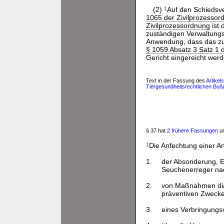
(2)
1
Auf den Schiedsve
1065 der Zivilprozessor
Zivilprozessordnung
ist 
zuständigen Verwaltungs
Anwendung, dass das zus
§ 1059 Absatz 3 Satz 1 
Gericht eingereicht werd
Text in der Fassung des
Artikel
Tiergesundheitsrechtlichen Buß
§ 37 hat
2 frühere Fassungen
un
1
Die Anfechtung einer 
1.
der Absonderung, E
Seuchenerreger nach
2.
von Maßnahmen diag
präventiven Zwecke
3.
eines Verbringungsv