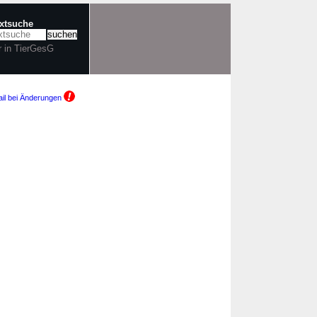
extsuche
r in TierGesG
il bei Änderungen