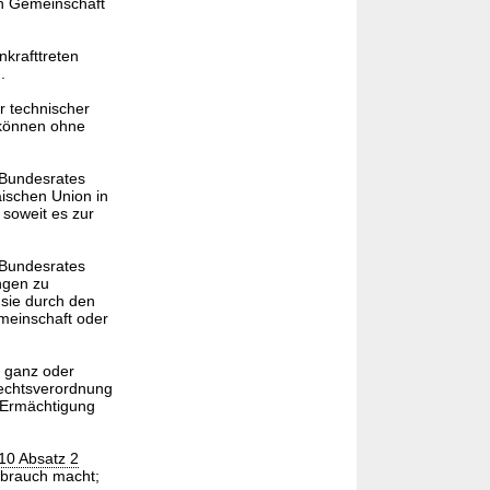
n Gemeinschaft
krafttreten
.
r technischer
 können ohne
 Bundesrates
ischen Union in
soweit es zur
 Bundesrates
ngen zu
sie durch den
meinschaft oder
.
g ganz oder
Rechtsverordnung
 Ermächtigung
10 Absatz 2
ebrauch macht;