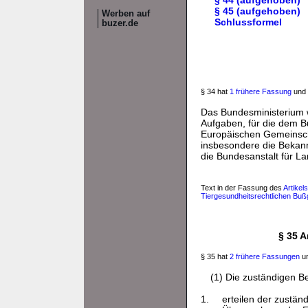
§ 44 (aufgehoben)
§ 45 (aufgehoben)
Werben auf
Schlussformel
buzer.de
§ 34 hat
1 frühere Fassung
und 
Das Bundesministerium 
Aufgaben, für die dem B
Europäischen Gemeinsch
insbesondere die Bekan
die Bundesanstalt für L
Text in der Fassung des
Artikel
Tiergesundheitsrechtlichen Buß
§ 35 
§ 35 hat
2 frühere Fassungen
un
(1) Die zuständigen 
1.
erteilen der zustän