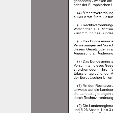
genannten Zwecken die 
oder der Europäischen 
(4)
1
Rechtsverordnunge
außer Kraft.
2
Ihre Geltu
(5) Rechtsverordnunge
Vorschriften aus Richtl
Zustimmung des Bundesr
(6) Das Bundesminist
Verweisungen auf Vorsch
diesem Gesetz oder in a
Anpassung an Änderungen 
(7) Das Bundesminist
Vorschriften dieses Ges
streichen oder in ihrem
Erlass entsprechender V
der Europäischen Union
(8)
1
In den Rechtsver
teilweise auf die Lande
die Landesregierungen z
durch Rechtsverordnung 
(9) Die Landesregie
und
§ 26 Absatz 1 bis 3
e