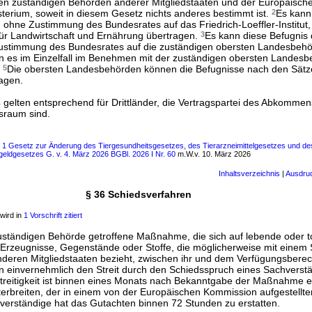
den zuständigen Behörden anderer Mitgliedstaaten und der Europäisc
terium, soweit in diesem Gesetz nichts anderes bestimmt ist.
2
Es kann
ohne Zustimmung des Bundesrates auf das Friedrich-Loeffler-Institu
für Landwirtschaft und Ernährung übertragen.
3
Es kann diese Befugnis
ustimmung des Bundesrates auf die zuständigen obersten Landesbeh
n es im Einzelfall im Benehmen mit der zuständigen obersten Landesb
.
5
Die obersten Landesbehörden können die Befugnisse nach den Sätz
agen.
4 gelten entsprechend für Drittländer, die Vertragspartei des Abkomme
sraum sind.
s 1 Gesetz zur Änderung des Tiergesundheitsgesetzes, des Tierarzneimittelgesetzes und de
geldgesetzes G. v. 4. März 2026 BGBl. 2026 I Nr. 60
m.W.v. 10. März 2026
Inhaltsverzeichnis
|
Ausdru
§ 36 Schiedsverfahren
wird in
1 Vorschrift zitiert
zuständigen Behörde getroffene Maßnahme, die sich auf lebende oder to
f Erzeugnisse, Gegenstände oder Stoffe, die möglicherweise mit eine
nderen Mitgliedstaaten bezieht, zwischen ihr und dem Verfügungsberecht
n einvernehmlich den Streit durch den Schiedsspruch eines Sachverst
treitigkeit ist binnen eines Monats nach Bekanntgabe der Maßnahme 
erbreiten, der in einem von der Europäischen Kommission aufgestellte
verständige hat das Gutachten binnen 72 Stunden zu erstatten.