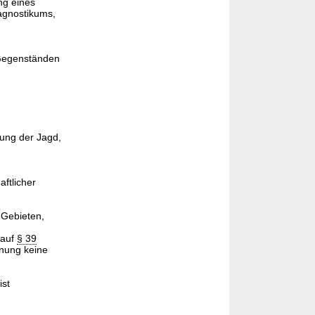
ng eines
agnostikums,
 Gegenständen
kung der Jagd,
ftlicher
 Gebieten,
 auf
§ 39
dnung keine
ist