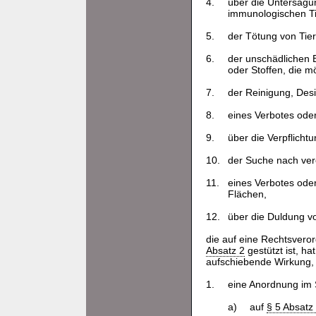
4.
über die Untersagu
immunologischen Ti
5.
der Tötung von Tie
6.
der unschädlichen B
oder Stoffen, die m
7.
der Reinigung, Des
8.
eines Verbotes ode
9.
über die Verpflicht
10.
der Suche nach ver
11.
eines Verbotes oder
Flächen,
12.
über die Duldung v
die auf eine Rechtsver
Absatz 2
gestützt ist, h
aufschiebende Wirkung,
1.
eine Anordnung im S
a)
auf
§ 5 Absatz