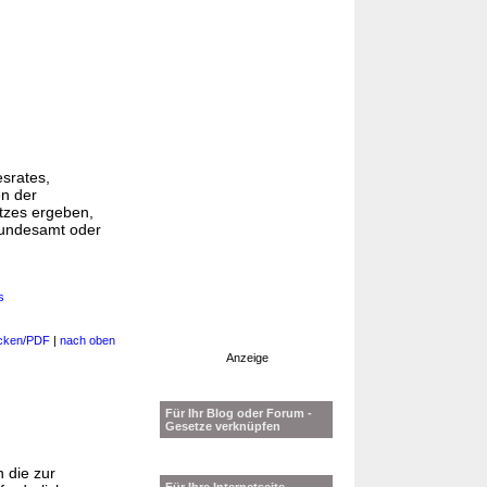
srates,
en der
tzes ergeben,
Bundesamt oder
s
cken/PDF
|
nach oben
Anzeige
Für Ihr Blog oder Forum -
Gesetze verknüpfen
 die zur