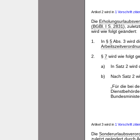
Artikel 2 wird in
1 Vorschrift zitier
Die
Erholungsurlaubsve
(BGBl. I S. 2831
), zulet
wird wie folgt geändert:
1.
In §
5
Abs. 3 wird d
Arbeitszeitverordn
2.
§
7
wird wie folgt g
a)
In Satz 2 wird
b)
Nach Satz 2 wi
„Für die bei 
Dienstbehörde
Bundesminister
Artikel 3 wird in
1 Vorschrift zitier
Die
Sonderurlaubsveror
zuletzt geändert durch A