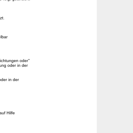
zt.
lbar
richtungen oder"
ung oder in der
der in der
uf Hilfe