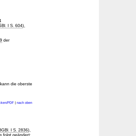
4
Bl. I S. 604
),
9
der
kann die oberste
cken/PDF
|
nach oben
GBl. I S. 2836
),
ie folgt geändert: