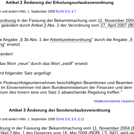
Artikel 2 Änderung der Erholungsurlaubsverordnung
t
und ändert mWv. 1. September 2008
EUrlV
§ 5
,
§ 7
rordnung
in der Fassung der Bekanntmachung vom
11. November 200
zt geändert durch Artikel
2
Abs. 2 der Verordnung vom
27. April 2007 (BG
ie Angabe „§ 3b Abs. 1 der
Arbeitszeitverordnung
" durch die Angabe „§
ung
" ersetzt.
eändert:
 das Wort „neun" durch das Wort „zwölf" ersetzt.
rd folgender Satz angefügt:
den Postnachfolgeunternehmen beschäftigten Beamtinnen und Beamten 
 im Einvernehmen mit dem Bundesministerium der Finanzen und dem
ium des Innern eine von Satz 2 abweichende Regelung treffen."
Inhaltsverzeichnis
|
Ausdru
Artikel 3 Änderung der Sonderurlaubsverordnung
t
und ändert mWv. 1. September 2008
SUrlV
§ 8
,
§ 9
,
§ 12
dnung
in der Fassung der Bekanntmachung vom
11. November 2004 (B
rtikel
2
Abs. 1 des Gesetzes vom
16. Mai 2008 (BGBl. I S. 842
), wird w