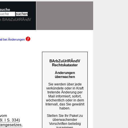
tsuche
in BArbZuUrlRÄndV
il bei Änderungen
BArbZuUrlRÄndV
Rechtskataster
Änderungen
überwachen
Sie werden über jede
verkündete oder in Kraft
tretende Änderung per
Mail informiert, sofort,
wöchentlich oder in dem
Intervall, das Sie gewählt
haben.
 vom
Stellen Sie Ihr Paket zu
überwachender
. I S. 334
)
Vorschriften beliebig
engesetzes
,
zusammen.