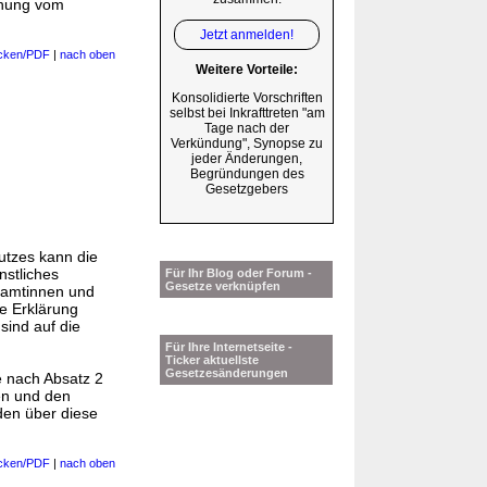
chung vom
Jetzt anmelden!
cken/PDF
|
nach oben
Weitere Vorteile:
Konsolidierte Vorschriften
selbst bei Inkrafttreten "am
Tage nach der
Verkündung", Synopse zu
jeder Änderungen,
Begründungen des
Gesetzgebers
utzes kann die
nstliches
Für Ihr Blog oder Forum -
Gesetze verknüpfen
Beamtinnen und
ie Erklärung
sind auf die
Für Ihre Internetseite -
Ticker aktuellste
Gesetzesänderungen
e nach Absatz 2
ren und den
den über diese
cken/PDF
|
nach oben