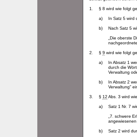
1.
§ 8 wird wie folgt g
a)
In Satz 5 wird
b)
Nach Satz 5 wi
„Die oberste D
nachgeordnete
2.
§
9
wird wie folgt g
a)
In Absatz 1 we
durch die Wört
Verwaltung ode
b)
In Absatz 2 we
Verwaltung" ei
3.
§
12
Abs. 3 wird wie
a)
Satz 1 Nr. 7 wi
„7. schwere Er
angewiesenen K
b)
Satz 2 wird du