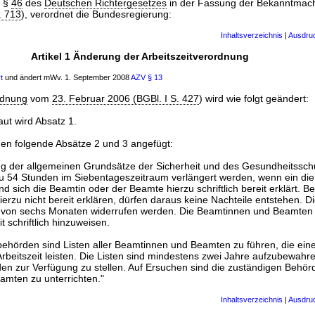
t §
46
des
Deutschen Richtergesetzes
in der Fassung der Bekanntma
. 713
), verordnet die Bundesregierung:
Inhaltsverzeichnis
|
Ausdru
Artikel 1 Änderung der Arbeitszeitverordnung
t
und ändert mWv. 1. September 2008
AZV
§ 13
rdnung
vom
23. Februar 2006 (BGBl. I S. 427
) wird wie folgt geändert:
aut wird Absatz 1.
en folgende Absätze 2 und 3 angefügt:
ng der allgemeinen Grundsätze der Sicherheit und des Gesundheitssch
 zu 54 Stunden im Siebentageszeitraum verlängert werden, wenn ein die
nd sich die Beamtin oder der Beamte hierzu schriftlich bereit erklärt. 
ierzu nicht bereit erklären, dürfen daraus keine Nachteile entstehen. D
st von sechs Monaten widerrufen werden. Die Beamtinnen und Beamten 
 schriftlich hinzuweisen.
behörden sind Listen aller Beamtinnen und Beamten zu führen, die ein
Arbeitszeit leisten. Die Listen sind mindestens zwei Jahre aufzubewah
en zur Verfügung zu stellen. Auf Ersuchen sind die zuständigen Behör
mten zu unterrichten."
Inhaltsverzeichnis
|
Ausdru