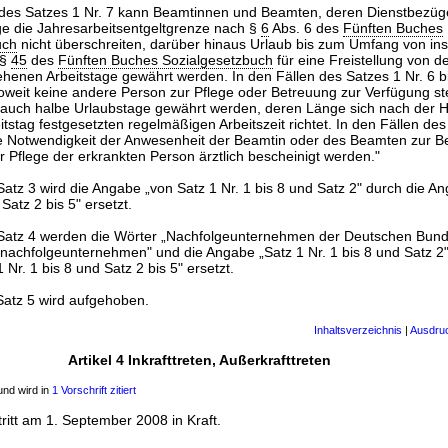
n des Satzes 1 Nr. 7 kann Beamtinnen und Beamten, deren Dienstbezüg
e die Jahresarbeitsentgeltgrenze nach §
6
Abs. 6 des
Fünften Buches
uch
nicht überschreiten, darüber hinaus Urlaub bis zum Umfang von in
 §
45
des
Fünften Buches Sozialgesetzbuch
für eine Freistellung von de
ehenen Arbeitstage gewährt werden. In den Fällen des Satzes 1 Nr. 6 bi
oweit keine andere Person zur Pflege oder Betreuung zur Verfügung ste
auch halbe Urlaubstage gewährt werden, deren Länge sich nach der Hä
itstag festgesetzten regelmäßigen Arbeitszeit richtet. In den Fällen des
e Notwendigkeit der Anwesenheit der Beamtin oder des Beamten zur Be
 Pflege der erkrankten Person ärztlich bescheinigt werden."
Satz 3 wird die Angabe „von Satz 1 Nr. 1 bis 8 und Satz 2" durch die A
 Satz 2 bis 5" ersetzt.
 Satz 4 werden die Wörter „Nachfolgeunternehmen der Deutschen Bund
nachfolgeunternehmen" und die Angabe „Satz 1 Nr. 1 bis 8 und Satz 2"
Nr. 1 bis 8 und Satz 2 bis 5" ersetzt.
Satz 5 wird aufgehoben.
Inhaltsverzeichnis
|
Ausdru
Artikel 4 Inkrafttreten, Außerkrafttreten
nd wird in
1 Vorschrift zitiert
ritt am 1. September 2008 in Kraft.