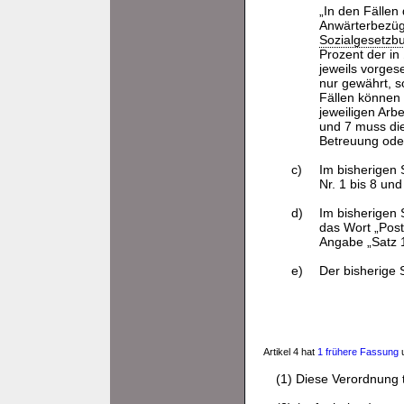
„In den Fälle
Anwärterbezüg
Sozialgesetzb
Prozent der in
jeweils vorges
nur gewährt, s
Fällen können 
jeweiligen Arbe
und 7 muss di
Betreuung oder
c)
Im bisherigen 
Nr. 1 bis 8 und
d)
Im bisherigen
das Wort „Post
Angabe „Satz 1 
e)
Der bisherige 
Artikel 4 hat
1 frühere Fassung
u
(1) Diese Verordnung t