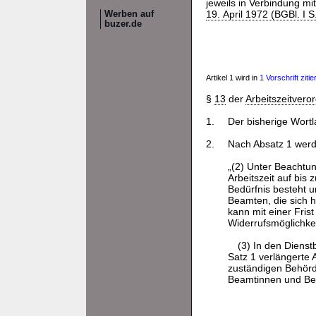
jeweils in Verbindung mi
19. April 1972 (BGBl. I S
Werben auf
buzer.de
Artikel 1 wird in
1 Vorschrift zitier
§
13
der
Arbeitszeitvero
1.
Der bisherige Wortl
2.
Nach Absatz 1 werd
„(2) Unter Beachtu
Arbeitszeit auf bis
Bedürfnis besteht u
Beamten, die sich h
kann mit einer Fri
Widerrufsmöglichkeit
(3) In den Dienst
Satz 1 verlängerte 
zuständigen Behörd
Beamtinnen und Bea