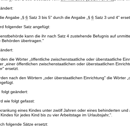
eändert:
 die Angabe „§
6
Satz 3 bis 5" durch die Angabe „§
6
Satz 3 und 4" erset
rd folgender Satz angefügt:
ienstbehörde kann die ihr nach Satz 4 zustehende Befugnis auf unmitte
 Behörden übertragen."
eändert:
rden die Wörter „öffentliche zwischenstaatliche oder überstaatliche Ein
er „einer öffentlichen zwischenstaatlichen oder überstaatlichen Einricht
r" ersetzt.
rden nach den Wörtern „oder überstaatlichen Einrichtung" die Wörter „o
ngefügt.
 folgt geändert:
rd wie folgt gefasst:
krankung eines Kindes unter zwölf Jahren oder eines behinderten und a
indes für jedes Kind bis zu vier Arbeitstage im Urlaubsjahr,".
rch folgende Sätze ersetzt: