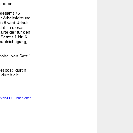
e oder
sgesamt 75
r Arbeitsleistung
s 8 wird Urlaub
ht. In diesen
lfte der für den
 Satzes 1 Nr. 6
aufsichtigung,
ngabe „von Satz 1
espost" durch
 durch die
cken/PDF
|
nach oben