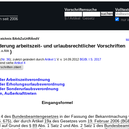
Vorschriftensuche
Volltex
§ / Artikel
Gesetz
n seit 2006
nur 
rzeichnis BArbZuUrlRÄndV
Ma
rung arbeitszeit- und urlaubsrechtlicher Vorschriften
.a.Abk.
)
(
Nr. 36
); zuletzt geändert durch
Artikel 1
V. v. 14.09.2012
BGBl. I S. 2017
hend siehe
Artikel 4
schriften zitiert
der Arbeitszeitverordnung
 der Erholungsurlaubsverordnung
 der Sonderurlaubsverordnung
en, Außerkrafttreten
Eingangsformel
 4 des
Bundesbeamtengesetzes
in der Fassung der Bekanntmachung
S. 675
), der durch Artikel
19a
des Gesetzes vom
19. Februar 2006 (BGBl
d auf Grund des §
89
Abs. 1 Satz 2 und Abs. 2 Satz 1 des
Bundesbeamt