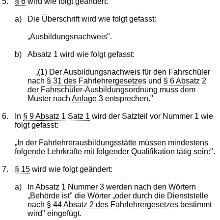
5.
§ 6
wird wie folgt geändert:
a)
Die Überschrift wird wie folgt gefasst:
„Ausbildungsnachweis".
b)
Absatz 1 wird wie folgt gefasst:
„(1) Der Ausbildungsnachweis für den Fahrschüler
nach
§ 31 des Fahrlehrergesetzes
und
§ 6 Absatz 2
der Fahrschüler-Ausbildungsordnung
muss dem
Muster nach
Anlage 3
entsprechen."
6.
In
§ 9 Absatz 1 Satz 1
wird der Satzteil vor Nummer 1 wie
folgt gefasst:
„In der Fahrlehrerausbildungsstätte müssen mindestens
folgende Lehrkräfte mit folgender Qualifikation tätig sein:".
7.
§ 15
wird wie folgt geändert:
a)
In Absatz 1 Nummer 3 werden nach den Wörtern
„Behörde ist" die Wörter „oder durch die Dienststelle
nach
§ 44 Absatz 2 des Fahrlehrergesetzes
bestimmt
wird" eingefügt.