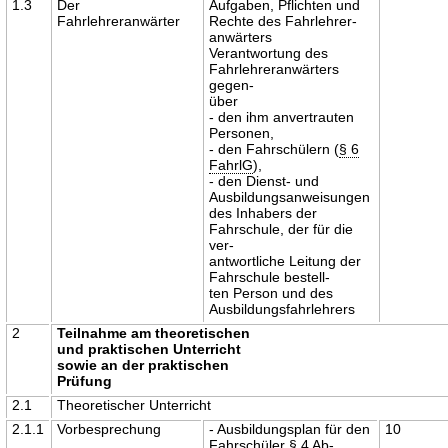
1.3
Der
Aufgaben, Pflichten und
Fahrlehreranwärter
Rechte des Fahrlehrer-
anwärters
Verantwortung des
Fahrlehreranwärters
gegen-
über
- den ihm anvertrauten
Personen,
- den Fahrschülern (
§ 6
FahrlG
),
- den Dienst- und
Ausbildungsanweisungen
des Inhabers der
Fahrschule, der für die
ver-
antwortliche Leitung der
Fahrschule bestell-
ten Person und des
Ausbildungsfahrlehrers
2
Teilnahme am theoretischen
und praktischen Unterricht
sowie an der praktischen
Prüfung
2.1
Theoretischer Unterricht
2.1.1
Vorbesprechung
- Ausbildungsplan für den
10
Fahrschüler
§ 4
Ab-