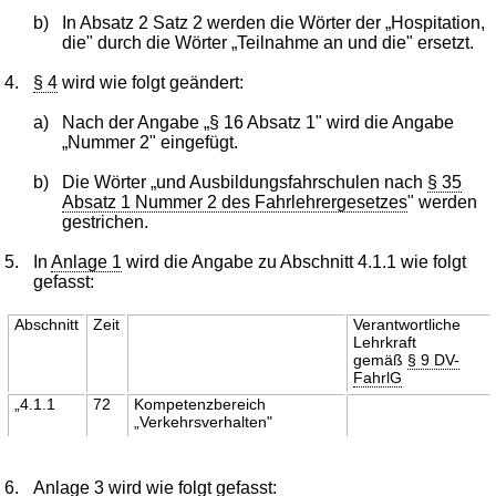
b)
In Absatz 2 Satz 2 werden die Wörter der „Hospitation,
die" durch die Wörter „Teilnahme an und die" ersetzt.
4.
§ 4
wird wie folgt geändert:
a)
Nach der Angabe „§ 16 Absatz 1" wird die Angabe
„Nummer 2" eingefügt.
b)
Die Wörter „und Ausbildungsfahrschulen nach
§ 35
Absatz 1 Nummer 2 des Fahrlehrergesetzes
" werden
gestrichen.
5.
In
Anlage 1
wird die Angabe zu Abschnitt 4.1.1 wie folgt
gefasst:
Abschnitt
Zeit
Verantwortliche
Lehrkraft
gemäß
§ 9 DV-
FahrlG
„4.1.1
72
Kompetenzbereich
„Verkehrsverhalten"
6.
Anlage 3
wird wie folgt gefasst: