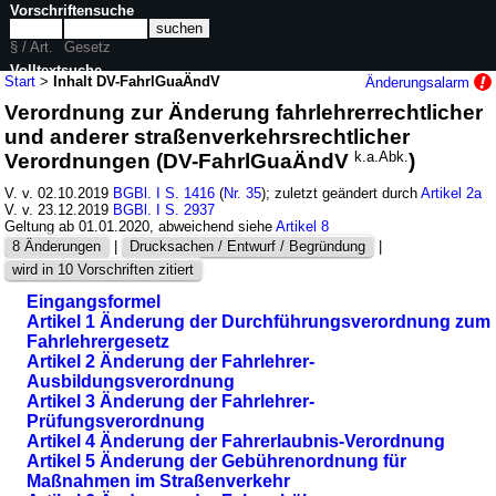
Vorschriftensuche
§ / Art.
Gesetz
Volltextsuche
Start
>
Inhalt DV-FahrlGuaÄndV
Änderungsalarm
Verordnung zur Änderung fahrlehrerrechtlicher
nur in DV-FahrlGuaÄndV
und anderer straßenverkehrsrechtlicher
Verordnungen (DV-FahrlGuaÄndV
k.a.Abk.
)
V. v. 02.10.2019
BGBl. I S. 1416
(
Nr. 35
); zuletzt geändert durch
Artikel 2a
V. v. 23.12.2019
BGBl. I S. 2937
Geltung ab 01.01.2020, abweichend siehe
Artikel 8
8 Änderungen
|
Drucksachen / Entwurf / Begründung
|
wird in 10 Vorschriften zitiert
Eingangsformel
Artikel 1 Änderung der Durchführungsverordnung zum
Fahrlehrergesetz
Artikel 2 Änderung der Fahrlehrer-
Ausbildungsverordnung
Artikel 3 Änderung der Fahrlehrer-
Prüfungsverordnung
Artikel 4 Änderung der Fahrerlaubnis-Verordnung
Artikel 5 Änderung der Gebührenordnung für
Maßnahmen im Straßenverkehr