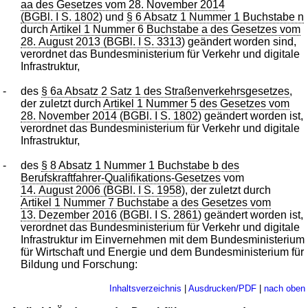
aa des Gesetzes vom 28. November 2014
(BGBl. I S. 1802
) und
§ 6 Absatz 1 Nummer 1 Buchstabe n
durch
Artikel 1 Nummer 6 Buchstabe a des Gesetzes vom
28. August 2013 (BGBl. I S. 3313
) geändert worden sind,
verordnet das Bundesministerium für Verkehr und digitale
Infrastruktur,
-
des
§ 6a Absatz 2 Satz 1 des Straßenverkehrsgesetzes
,
der zuletzt durch
Artikel 1 Nummer 5 des Gesetzes vom
28. November 2014 (BGBl. I S. 1802
) geändert worden ist,
verordnet das Bundesministerium für Verkehr und digitale
Infrastruktur,
-
des
§ 8 Absatz 1 Nummer 1 Buchstabe b des
Berufskraftfahrer-Qualifikations-Gesetzes
vom
14. August 2006 (BGBl. I S. 1958
), der zuletzt durch
Artikel 1 Nummer 7 Buchstabe a des Gesetzes vom
13. Dezember 2016 (BGBl. I S. 2861
) geändert worden ist,
verordnet das Bundesministerium für Verkehr und digitale
Infrastruktur im Einvernehmen mit dem Bundesministerium
für Wirtschaft und Energie und dem Bundesministerium für
Bildung und Forschung:
Inhaltsverzeichnis
|
Ausdrucken/PDF
|
nach oben