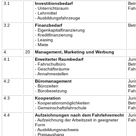
3.1
Investitionsbedarf
Betr
- Unterrichtsraum
Fah
- Lehrmittel
- Ausbildungsfahrzeuge
3.2
Finanzbedarf
Betr
- Eigenkapitalfinanzierung
- Kreditfinanzierung
- Leasing
- Miete
4.
20
Management, Marketing und Werbung
4.1
Erweiterter Raumbedarf
Juri
- Fahrschulbüro
Betr
- Geschäftsräume
Fah
- Annahmestellen
4.2
Büromanagement
Juri
- Bürozeiten
Betr
- Bürobesetzung
Fah
4.3
Kooperation
Juri
- Kooperationsmöglichkeiten
Betr
- Gemeinschaftsfahrschule
Fah
4.4
Aufzeichnungen nach dem Fahrlehrerrecht
Juri
- Aufzeichnung der Arbeitszeit in geeigneter
Fah
Form
- Ausbildungsnachweis
- Preisaushang