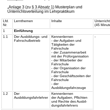
„
Anlage 3
(zu
§ 3 Absatz 1
) Musterplan und
Unterrichtsverteilung im Lehrpraktikum
Lfd.
Lernthemen
Inhalte
Unterrich
Nr.
(45 Minut
1
Einführung
1.1
Der Ausbildungs- und
Kennenlernen
-
Fahrschulbetrieb
- der Aufgaben und
Tätigkeiten der
Fahrschule
- der Zusammenarbeit
mit der Prüforganisation
- der Mitarbeiter der
Fahrschule
- der Organisation der
Fahrschule
- der Geschäftszeiten der
Fahrschule
- der
Ausbildungsfahrzeuge
1.2
Der
Kennenlernen
Ausbildungsfahrlehrer
der Aufgaben, Pflichten
und Rechte des Ausbil-
dungsfahrlehrers