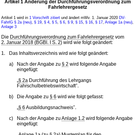
Artikel 1 Änderung der Durchführungsverordnung zum
Fahrlehrergesetz
Artikel 1 wird in
1 Vorschrift zitiert
und ändert mWv. 1. Januar 2020
DV-
FahrlG
§ 2a (neu)
,
§ 19
,
§ 4
,
§ 5
,
§ 6
,
§ 9
,
§ 15
,
§ 16
,
§ 17
,
Anlage 1a (neu)
,
Anlage 3
Die
Durchführungsverordnung zum Fahrlehrergesetz
vom
2. Januar 2018 (BGBl. I S. 2
) wird wie folgt geändert:
1.
Das Inhaltsverzeichnis wird wie folgt geändert:
a)
Nach der Angabe zu
§ 2
wird folgende Angabe
eingefügt:
„
§ 2a
Durchführung des Lehrgangs
Fahrschulbetriebswirtschaft".
b)
Die Angabe zu
§ 6
wird wie folgt gefasst:
„
§ 6
Ausbildungsnachweis".
c)
Nach der Angabe zu
Anlage 1.2
wird folgende Angabe
eingefügt:
„
Anlage 1a
(zu
§ 2a
) Musterplan für den