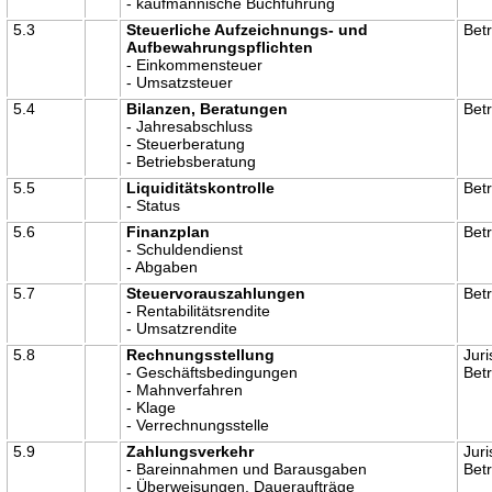
- kaufmännische Buchführung
5.3
Steuerliche Aufzeichnungs- und
Betr
Aufbewahrungspflichten
- Einkommensteuer
- Umsatzsteuer
5.4
Bilanzen, Beratungen
Betr
- Jahresabschluss
- Steuerberatung
- Betriebsberatung
5.5
Liquiditätskontrolle
Betr
- Status
5.6
Finanzplan
Betr
- Schuldendienst
- Abgaben
5.7
Steuervorauszahlungen
Betr
- Rentabilitätsrendite
- Umsatzrendite
5.8
Rechnungsstellung
Juri
- Geschäftsbedingungen
Betr
- Mahnverfahren
- Klage
- Verrechnungsstelle
5.9
Zahlungsverkehr
Juri
- Bareinnahmen und Barausgaben
Betr
- Überweisungen, Daueraufträge