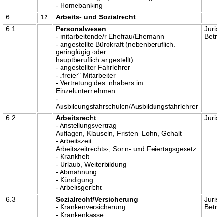
- Homebanking
6.
12
Arbeits- und Sozialrecht
6.1
Personalwesen
Juri
- mitarbeitende/r Ehefrau/Ehemann
Betr
- angestellte Bürokraft (nebenberuflich,
geringfügig oder
hauptberuflich angestellt)
- angestellter Fahrlehrer
- „freier" Mitarbeiter
- Vertretung des Inhabers im
Einzelunternehmen
-
Ausbildungsfahrschulen/Ausbildungsfahrlehrer
6.2
Arbeitsrecht
Juri
- Anstellungsvertrag
Auflagen, Klauseln, Fristen, Lohn, Gehalt
- Arbeitszeit
Arbeitszeitrechts-, Sonn- und Feiertagsgesetz
- Krankheit
- Urlaub, Weiterbildung
- Abmahnung
- Kündigung
- Arbeitsgericht
6.3
Sozialrecht/Versicherung
Juri
- Krankenversicherung
Betr
- Krankenkasse