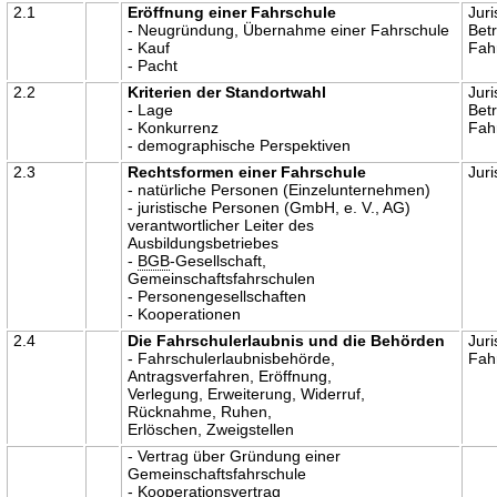
2.1
Eröffnung einer Fahrschule
Juri
- Neugründung, Übernahme einer Fahrschule
Betr
- Kauf
Fah
- Pacht
2.2
Kriterien der Standortwahl
Juri
- Lage
Betr
- Konkurrenz
Fah
- demographische Perspektiven
2.3
Rechtsformen einer Fahrschule
Juri
- natürliche Personen (Einzelunternehmen)
- juristische Personen (GmbH, e. V., AG)
verantwortlicher Leiter des
Ausbildungsbetriebes
-
BGB
-Gesellschaft,
Gemeinschaftsfahrschulen
- Personengesellschaften
- Kooperationen
2.4
Die Fahrschulerlaubnis und die Behörden
Juri
- Fahrschulerlaubnisbehörde,
Fah
Antragsverfahren, Eröffnung,
Verlegung, Erweiterung, Widerruf,
Rücknahme, Ruhen,
Erlöschen, Zweigstellen
- Vertrag über Gründung einer
Gemeinschaftsfahrschule
- Kooperationsvertrag