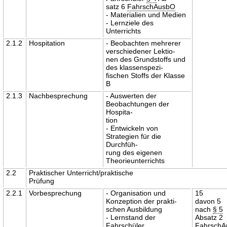
satz 6
FahrschAusbO
- Materialien und Medien
- Lernziele des
Unterrichts
2.1.2
Hospitation
- Beobachten mehrerer
verschiedener Lektio-
nen des Grundstoffs und
des klassenspezi-
fischen Stoffs der Klasse
B
2.1.3
Nachbesprechung
- Auswerten der
Beobachtungen der
Hospita-
tion
- Entwickeln von
Strategien für die
Durchfüh-
rung des eigenen
Theorieunterrichts
2.2
Praktischer Unterricht/praktische
Prüfung
2.2.1
Vorbesprechung
- Organisation und
15
Konzeption der prakti-
davon 5
schen Ausbildung
nach
§ 5
- Lernstand der
Absatz 2
Fahrschüler
Fahrsch