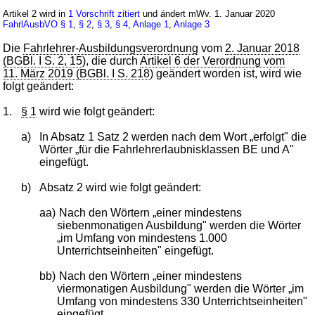
Artikel 2 wird in
1 Vorschrift zitiert
und ändert mWv. 1. Januar 2020
FahrlAusbVO
§ 1
,
§ 2
,
§ 3
,
§ 4
,
Anlage 1
,
Anlage 3
Die
Fahrlehrer-Ausbildungsverordnung
vom
2. Januar 2018
(BGBl. I S. 2, 15
), die durch
Artikel 6 der Verordnung vom
11. März 2019 (BGBl. I S. 218
) geändert worden ist, wird wie
folgt geändert:
1.
§ 1
wird wie folgt geändert:
a)
In Absatz 1 Satz 2 werden nach dem Wort „erfolgt" die
Wörter „für die Fahrlehrerlaubnisklassen BE und A"
eingefügt.
b)
Absatz 2 wird wie folgt geändert:
aa)
Nach den Wörtern „einer mindestens
siebenmonatigen Ausbildung" werden die Wörter
„im Umfang von mindestens 1.000
Unterrichtseinheiten" eingefügt.
bb)
Nach den Wörtern „einer mindestens
viermonatigen Ausbildung" werden die Wörter „im
Umfang von mindestens 330 Unterrichtseinheiten"
eingefügt.