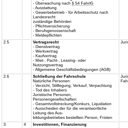
- Überwachung nach
§ 54 FahrlG
- Ausstattung
- Gewerbebetrieb - für Arbeitsschutz nach
Landesrecht
zuständige Behörden
- Pflichtversicherung
- Berufsgenossenschaft
- Meldepflichten
2.5
Vertragsrecht
Juri
- Dienstvertrag
- Werkvertrag
- Kaufvertrag
- Miet-, Pacht-, Leasing- oder
Nutzungsvertrag
- Allgemeine Geschäftsbedingungen (AGB)
2.6
Schließung der Fahrschule
Juri
Natürliche Personen:
Fah
- Verzicht, Stilllegung, Verkauf, Verpachtung
- Tod des Inhabers
Juristische Personen,
Personengesellschaften:
- Gesamtvollstreckung/Konkurs, Liquidation
- Ausscheiden der für die verantwortliche
Leitung des Aus-
bildungsbetriebes bestellten Person, Fristen
3.
4
Investitionen, Finanzierung