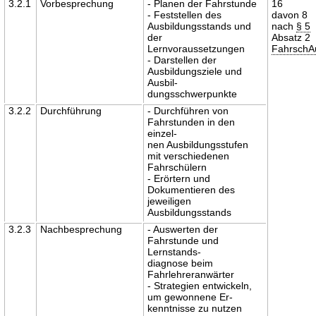
3.2.1
Vorbesprechung
- Planen der Fahrstunde
16
- Feststellen des
davon 8
Ausbildungsstands und
nach
§ 5
der
Absatz 2
Lernvoraussetzungen
Fahrsch
- Darstellen der
Ausbildungsziele und
Ausbil-
dungsschwerpunkte
3.2.2
Durchführung
- Durchführen von
Fahrstunden in den
einzel-
nen Ausbildungsstufen
mit verschiedenen
Fahrschülern
- Erörtern und
Dokumentieren des
jeweiligen
Ausbildungsstands
3.2.3
Nachbesprechung
- Auswerten der
Fahrstunde und
Lernstands-
diagnose beim
Fahrlehreranwärter
- Strategien entwickeln,
um gewonnene Er-
kenntnisse zu nutzen