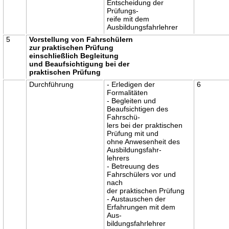
Entscheidung der
Prüfungs-
reife mit dem
Ausbildungsfahrlehrer
5
Vorstellung von Fahrschülern
zur praktischen Prüfung
einschließlich Begleitung
und Beaufsichtigung bei der
praktischen Prüfung
Durchführung
- Erledigen der
6
Formalitäten
- Begleiten und
Beaufsichtigen des
Fahrschü-
lers bei der praktischen
Prüfung mit und
ohne Anwesenheit des
Ausbildungsfahr-
lehrers
- Betreuung des
Fahrschülers vor und
nach
der praktischen Prüfung
- Austauschen der
Erfahrungen mit dem
Aus-
bildungsfahrlehrer