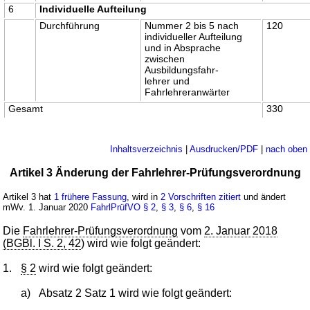
6
Individuelle Aufteilung
Durchführung
Nummer 2 bis 5 nach
120
individueller Aufteilung
und in Absprache
zwischen
Ausbildungsfahr-
lehrer und
Fahrlehreranwärter
Gesamt
330
Inhaltsverzeichnis
|
Ausdrucken/PDF
|
nach oben
Artikel 3 Änderung der Fahrlehrer-Prüfungsverordnung
Artikel 3 hat
1 frühere Fassung
, wird in
2 Vorschriften zitiert
und ändert
mWv. 1. Januar 2020
FahrlPrüfVO
§ 2
,
§ 3
,
§ 6
,
§ 16
Die
Fahrlehrer-Prüfungsverordnung
vom
2. Januar 2018
(BGBl. I S. 2, 42
) wird wie folgt geändert:
1.
§ 2
wird wie folgt geändert:
a)
Absatz 2 Satz 1 wird wie folgt geändert: