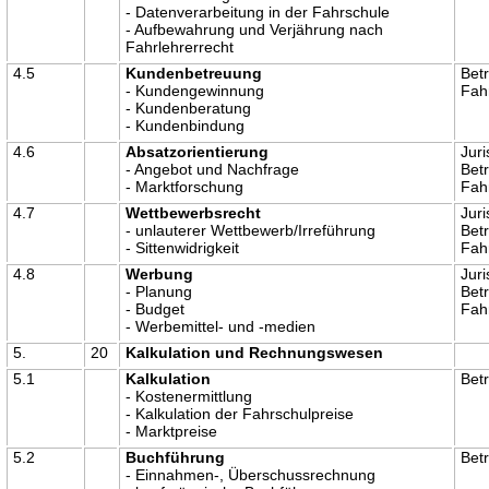
- Datenverarbeitung in der Fahrschule
- Aufbewahrung und Verjährung nach
Fahrlehrerrecht
4.5
Kundenbetreuung
Betr
- Kundengewinnung
Fah
- Kundenberatung
- Kundenbindung
4.6
Absatzorientierung
Juri
- Angebot und Nachfrage
Betr
- Marktforschung
Fah
4.7
Wettbewerbsrecht
Juri
- unlauterer Wettbewerb/Irreführung
Betr
- Sittenwidrigkeit
Fah
4.8
Werbung
Juri
- Planung
Betr
- Budget
Fah
- Werbemittel- und -medien
5.
20
Kalkulation und Rechnungswesen
5.1
Kalkulation
Betr
- Kostenermittlung
- Kalkulation der Fahrschulpreise
- Marktpreise
5.2
Buchführung
Betr
- Einnahmen-, Überschussrechnung