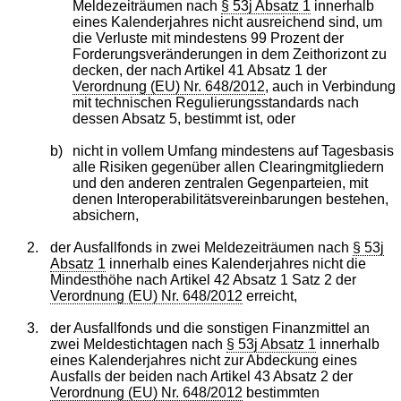
Meldezeiträumen nach
§ 53j Absatz 1
innerhalb
eines Kalenderjahres nicht ausreichend sind, um
die Verluste mit mindestens 99 Prozent der
Forderungsveränderungen in dem Zeithorizont zu
decken, der nach Artikel 41 Absatz 1 der
Verordnung (EU) Nr. 648/2012
, auch in Verbindung
mit technischen Regulierungsstandards nach
dessen Absatz 5, bestimmt ist, oder
b)
nicht in vollem Umfang mindestens auf Tagesbasis
alle Risiken gegenüber allen Clearingmitgliedern
und den anderen zentralen Gegenparteien, mit
denen Interoperabilitätsvereinbarungen bestehen,
absichern,
2.
der Ausfallfonds in zwei Meldezeiträumen nach
§ 53j
Absatz 1
innerhalb eines Kalenderjahres nicht die
Mindesthöhe nach Artikel 42 Absatz 1 Satz 2 der
Verordnung (EU) Nr. 648/2012
erreicht,
3.
der Ausfallfonds und die sonstigen Finanzmittel an
zwei Meldestichtagen nach
§ 53j Absatz 1
innerhalb
eines Kalenderjahres nicht zur Abdeckung eines
Ausfalls der beiden nach Artikel 43 Absatz 2 der
Verordnung (EU) Nr. 648/2012
bestimmten