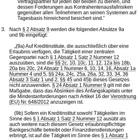
Vertragspartner für jeden der beiden zu dienen, und
dessen Forderungen aus Kontrahentenausfallrisiken
gegenüber allen Teilnehmern an seinen Systemen auf
Tagesbasis hinreichend besichert sind."
3.
Nach
§ 2 Absatz 9
werden die folgenden Absätze 9a
und 9b eingefügt:
„(9a) Auf Kreditinstitute, die ausschließlich über eine
Erlaubnis verfügen, die Tätigkeit einer zentralen
Gegenpartei nach
§ 1 Absatz 1 Satz 2 Nummer 12
auszuüben, sind die
§§ 2c
,
10
,
10c
,
11
,
12
,
12a
bis
18b
,
20a
bis
20c
,
24 Absatz 1 Nummer 6, 10, 14, 16, Absatz 1a
Nummer 4 und 5
,
§§ 24a
,
24c
,
25a
,
26a
,
32
,
33
,
34
,
36
Absatz 3 Satz 1 und 2
,
§§ 45
und
45b
dieses Gesetzes
nicht anzuwenden.
§ 24 Absatz 1 Nummer 9
gilt mit der
Maßgabe, dass das Absinken des Anfangskapitals unter
die Mindestanforderungen nach Artikel 16 der
Verordnung
(EU) Nr. 648/2012
anzuzeigen ist.
(9b) Sofern ein Kreditinstitut sowohl Tätigkeiten im
Sinne des
§ 1 Absatz 1 Satz 2 Nummer 12
ausübt als
auch weitere nach diesem Gesetz erlaubnispflichtige
Bankgeschäfte betreibt oder Finanzdienstleistungen
erbringt, ist auf die Tätigkeit im Sinne des
§ 1 Absatz 1