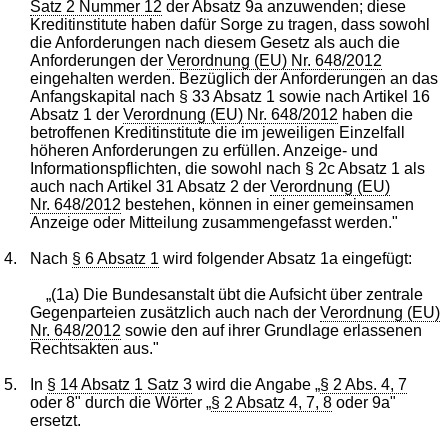
Satz 2 Nummer 12
der Absatz 9a anzuwenden; diese
Kreditinstitute haben dafür Sorge zu tragen, dass sowohl
die Anforderungen nach diesem Gesetz als auch die
Anforderungen der
Verordnung (EU) Nr. 648/2012
eingehalten werden. Bezüglich der Anforderungen an das
Anfangskapital nach § 33 Absatz 1 sowie nach Artikel 16
Absatz 1 der
Verordnung (EU) Nr. 648/2012
haben die
betroffenen Kreditinstitute die im jeweiligen Einzelfall
höheren Anforderungen zu erfüllen. Anzeige- und
Informationspflichten, die sowohl nach § 2c Absatz 1 als
auch nach Artikel 31 Absatz 2 der
Verordnung (EU)
Nr. 648/2012
bestehen, können in einer gemeinsamen
Anzeige oder Mitteilung zusammengefasst werden."
4.
Nach
§ 6 Absatz 1
wird folgender Absatz 1a eingefügt:
„(1a) Die Bundesanstalt übt die Aufsicht über zentrale
Gegenparteien zusätzlich auch nach der
Verordnung (EU)
Nr. 648/2012
sowie den auf ihrer Grundlage erlassenen
Rechtsakten aus."
5.
In
§ 14 Absatz 1 Satz 3
wird die Angabe „
§ 2 Abs. 4, 7
oder 8" durch die Wörter „
§ 2 Absatz 4, 7, 8
oder 9a"
ersetzt.