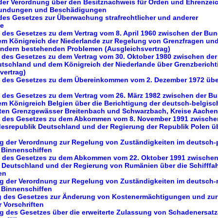
 der Verordnung über den Besitznachweis für Orden und Ehrenze
wundungen und Beschädigungen
des Gesetzes zur Überwachung strafrechtlicher und anderer
te
 des Gesetzes zu dem Vertrag vom 8. April 1960 zwischen der Bu
m Königreich der Niederlande zur Regelung von Grenzfragen un
ndern bestehenden Problemen (Ausgleichsvertrag)
g des Gesetzes zu dem Vertrag vom 30. Oktober 1980 zwischen der
tschland und dem Königreich der Niederlande über Grenzbericht
vertrag)
g des Gesetzes zu dem Übereinkommen vom 2. Dezember 1972 übe
g des Gesetzes zu dem Vertrag vom 26. März 1982 zwischen der B
m Königreich Belgien über die Berichtigung der deutsch-belgisc
erten Grenzgewässer Breitenbach und Schwarzbach, Kreise Aache
g des Gesetzes zu dem Abkommen vom 8. November 1991 zwische
esrepublik Deutschland und der Regierung der Republik Polen üb
ng der Verordnung zur Regelung von Zuständigkeiten im deutsch-
 Binnenschiffen
g des Gesetzes zu dem Abkommen vom 22. Oktober 1991 zwischen
 Deutschland und der Regierung von Rumänien über die Schifffah
en
ng der Verordnung zur Regelung von Zuständigkeiten im deutsch
 Binnenschiffen
ng des Gesetzes zur Änderung von Kostenermächtigungen und zur
 Vorschriften
ng des Gesetzes über die erweiterte Zulassung von Schadenersat