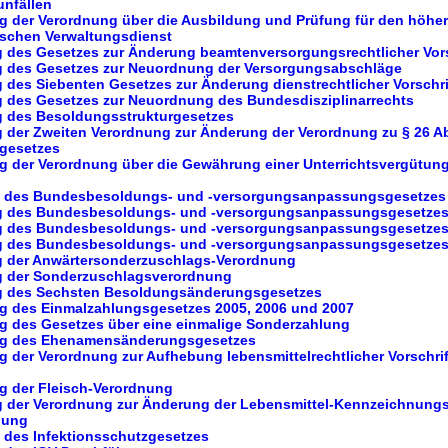
unfällen
ng der Verordnung über die Ausbildung und Prüfung für den höhe
schen Verwaltungsdienst
ng des Gesetzes zur Änderung beamtenversorgungsrechtlicher Vor
ng des Gesetzes zur Neuordnung der Versorgungsabschläge
g des Siebenten Gesetzes zur Änderung dienstrechtlicher Vorschri
ng des Gesetzes zur Neuordnung des Bundesdisziplinarrechts
ng des Besoldungsstrukturgesetzes
g der Zweiten Verordnung zur Änderung der Verordnung zu § 26 Abs
gesetzes
ng der Verordnung über die Gewährung einer Unterrichtsvergütung
ng des Bundesbesoldungs- und -versorgungsanpassungsgesetzes
ung des Bundesbesoldungs- und -versorgungsanpassungsgesetzes
ung des Bundesbesoldungs- und -versorgungsanpassungsgesetzes
ng des Bundesbesoldungs- und -versorgungsanpassungsgesetzes
ng der Anwärtersonderzuschlags-Verordnung
ng der Sonderzuschlagsverordnung
ng des Sechsten Besoldungsänderungsgesetzes
ng des Einmalzahlungsgesetzes 2005, 2006 und 2007
ng des Gesetzes über eine einmalige Sonderzahlung
ung des Ehenamensänderungsgesetzes
g der Verordnung zur Aufhebung lebensmittelrechtlicher Vorschrif
ng der Fleisch-Verordnung
ng der Verordnung zur Änderung der Lebensmittel-Kennzeichnun
nung
g des Infektionsschutzgesetzes