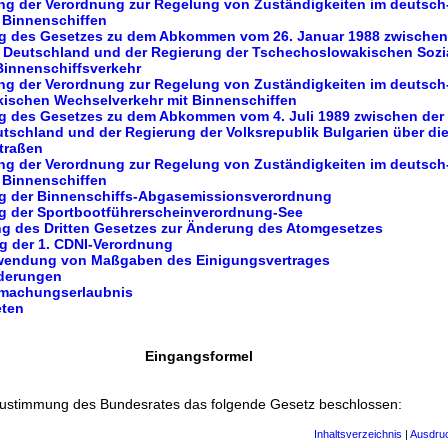
ung der Verordnung zur Regelung von Zuständigkeiten im deutsc
 Binnenschiffen
ng des Gesetzes zu dem Abkommen vom 26. Januar 1988 zwischen
 Deutschland und der Regierung der Tschechoslowakischen Sozia
Binnenschiffsverkehr
ung der Verordnung zur Regelung von Zuständigkeiten im deutsc
ischen Wechselverkehr mit Binnenschiffen
ng des Gesetzes zu dem Abkommen vom 4. Juli 1989 zwischen der
schland und der Regierung der Volksrepublik Bulgarien über die 
traßen
ung der Verordnung zur Regelung von Zuständigkeiten im deutsch
 Binnenschiffen
ng der Binnenschiffs-Abgasemissionsverordnung
ng der Sportbootführerscheinverordnung-See
ung des Dritten Gesetzes zur Änderung des Atomgesetzes
ng der 1. CDNI-Verordnung
nwendung von Maßgaben des Einigungsvertrages
nderungen
tmachungserlaubnis
eten
Eingangsformel
Zustimmung des Bundesrates das folgende Gesetz beschlossen:
Inhaltsverzeichnis
|
Ausdru