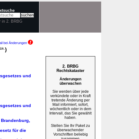
extsuche
r in 2. BRBG
il bei Änderungen
Abk.
)
2. BRBG
Rechtskataster
gsgesetzes und
Änderungen
überwachen
Sie werden über jede
verkündete oder in Kraft
tretende Änderung per
Mail informiert, sofort,
gsgesetzes und
wöchentlich oder in dem
Intervall, das Sie gewählt
haben.
n Brandenburg,
Stellen Sie Ihr Paket zu
überwachender
setz für die
Vorschriften beliebig
zusammen.