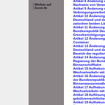
Artikel 8 Änderung
Nachweis von Ver
Werben auf
buzer.de
Artikel 9 Änderung 
Verbringungsverbo
Artikel 10 Änderung
Deutschland und de
zwischen beiden Lä
Artikel 11 Änderun
Bundesrepublik Deu
Grenzberichtigungs
Artikel 12 Änderun
Container
Artikel 13 Änderun
Deutschland und de
Bereich der reguli
Artikel 14 Änderun
Regierung der Bund
Binnenschifffahrt
Artikel 15 Aufhebu
Wechselverkehr mit
Artikel 16 Änderun
der Bundesrepublik
Binnenwasserstraß
Artikel 17 Aufhebu
Wechselverkehr mit
Artikel 18 Auflösu
gebührenrechtlicher
Artikel 19 Aufhebu