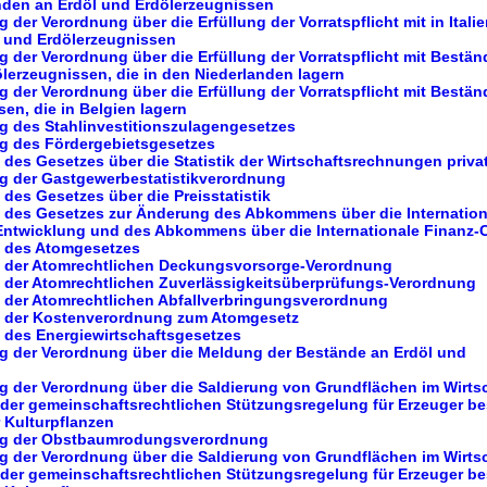
nden an Erdöl und Erdölerzeugnissen
 der Verordnung über die Erfüllung der Vorratspflicht mit in Itali
 und Erdölerzeugnissen
g der Verordnung über die Erfüllung der Vorratspflicht mit Bestän
ölerzeugnissen, die in den Niederlanden lagern
g der Verordnung über die Erfüllung der Vorratspflicht mit Bestän
en, die in Belgien lagern
g des Stahlinvestitionszulagengesetzes
ng des Fördergebietsgesetzes
 des Gesetzes über die Statistik der Wirtschaftsrechnungen priva
ng der Gastgewerbestatistikverordnung
 des Gesetzes über die Preisstatistik
g des Gesetzes zur Änderung des Abkommens über die Internation
ntwicklung und des Abkommens über die Internationale Finanz-
g des Atomgesetzes
g der Atomrechtlichen Deckungsvorsorge-Verordnung
g der Atomrechtlichen Zuverlässigkeitsüberprüfungs-Verordnung
g der Atomrechtlichen Abfallverbringungsverordnung
g der Kostenverordnung zum Atomgesetz
g des Energiewirtschaftsgesetzes
ng der Verordnung über die Meldung der Bestände an Erdöl und
g der Verordnung über die Saldierung von Grundflächen im Wirtsc
der gemeinschaftsrechtlichen Stützungsregelung für Erzeuger be
r Kulturpflanzen
ung der Obstbaumrodungsverordnung
g der Verordnung über die Saldierung von Grundflächen im Wirtsc
der gemeinschaftsrechtlichen Stützungsregelung für Erzeuger be