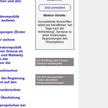
ichen und den
Jetzt anmelden!
Weitere Vorteile:
ndesrepublik
d anderen
Konsolidierte Vorschriften
selbst bei Inkrafttreten "am
Tage nach der
igungen (Erster
Verkündung", Synopse zu
jeder Änderungen,
Begründungen des
r sichere
Gesetzgebers
undesrepublik
hen Grenze im
n und Malmedy
n der
Für Ihr Blog oder Forum -
er die
Gesetze verknüpfen
polnischen
Für Ihre Internetseite -
 der Regierung
Ticker aktuellste
rt auf den
Gesetzesänderungen
-rumänischen
 Überleitung
zansprüchen bei