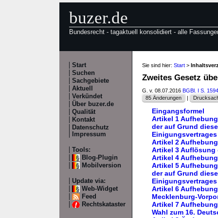
buzer.de
Bundesrecht - tagaktuell konsolidiert - alle Fassunge
Start
Sie sind hier:
Start
>
Inhaltsver
Suchen
Zweites Gesetz übe
Sachgebiete
Aktuell
G. v. 08.07.2016
BGBl. I S. 159
Verkündet
85 Änderungen
|
Drucksach
Über buzer.de
Eingangsformel
Qualität
Artikel 1 Aufhebun
Kontakt
der auf Grund dies
Datenschutz
Einigungsvertrages
Impressum
Artikel 2 Aufhebu
Artikel 3 Auflösu
Tools:
Artikel 4 Aufhebun
Blog-Plugin
Artikel 5 Aufhebun
Mobilversion
der auf Grund dies
Einigungsvertrages
Update via:
Artikel 6 Aufhebun
Web-Widget
Mecklenburg-Vorpo
Feed
Artikel 7 Aufhebun
Rechtskataster
Wahl zum 16. Deut