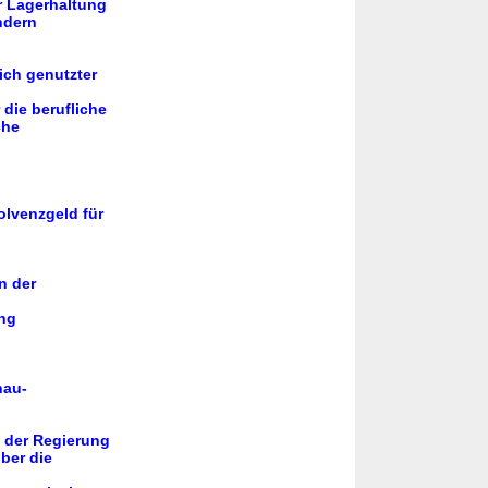
r Lagerhaltung
ndern
ich genutzter
die berufliche
che
olvenzgeld für
n der
ung
nau-
 der Regierung
ber die