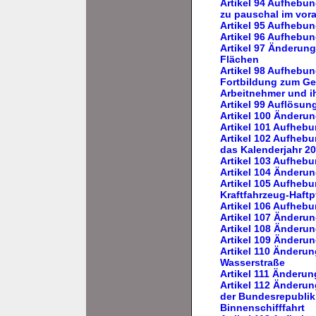
Artikel 94 Aufhebun
zu pauschal im vor
Artikel 95 Aufhebun
Artikel 96 Aufhebu
Artikel 97 Änderung
Flächen
Artikel 98 Aufhebun
Fortbildung zum Gep
Arbeitnehmer und i
Artikel 99 Auflösun
Artikel 100 Änderu
Artikel 101 Aufheb
Artikel 102 Aufhebu
das Kalenderjahr 2
Artikel 103 Aufheb
Artikel 104 Änderu
Artikel 105 Aufhebu
Kraftfahrzeug-Haftp
Artikel 106 Aufhebu
Artikel 107 Änder
Artikel 108 Änderu
Artikel 109 Änder
Artikel 110 Änderu
Wasserstraße
Artikel 111 Änderu
Artikel 112 Änderu
der Bundesrepublik
Binnenschifffahrt