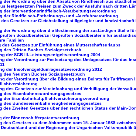
g der Verordnung über den Absatz von Rindfleisch aus staatliche
aus festgesetzten Preisen zum Zweck der Ausfuhr nach dritten Lä
g der Interventionsrindfleisch-Verarbeitungsverordnung
ng der Rindfleisch-Entbeinungs- und -Ausfuhrverordnung
 des Gesetzes zur Gleichstellung stillgelegter und landwirtschaftl
g der Verordnung über die Bestimmung der zuständigen Stelle für 
rüften Sozialberater/zur Geprüften Sozialberaterin für ausländis
hre Familien
g des Gesetzes zur Einführung eines Mutterschaftsurlaubs
ng des Dritten Buches Sozialgesetzbuch
ung der SGB III-Leistungsentgeltverordnung 2004
ng der Verordnung zur Festsetzung des Umlagesatzes für das Ins
011
ung der Insolvenzgeldumlagesatzverordnung 2012
ng des Neunten Buches Sozialgesetzbuch
ng der Verordnung über die Bildung eines Beirats für Tariffragen i
flichtversicherung
ng des Gesetzes zur Vereinfachung und Verbilligung der Verwalt
ung des Eisenbahnneuordnungsgesetzes
ng der Eisenbahnhaftpflichtversicherungsverordnung
ung des Bundeseisenbahnneugliederungsgesetzes
ng des Zweiten Gesetzes über den rechtlichen Status der Main-Do
ng der Binnenschifferpatentverordnung
ng des Gesetzes zu dem Abkommen vom 15. Januar 1988 zwischen
 Deutschland und der Regierung der Ungarischen Volksrepublik ü