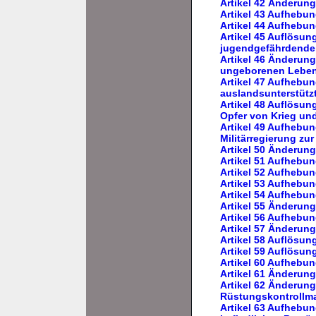
Artikel 42 Änderun
Artikel 43 Aufhebu
Artikel 44 Aufhebu
Artikel 45 Auflösu
jugendgefährdender
Artikel 46 Änderung
ungeborenen Lebe
Artikel 47 Aufhebu
auslandsunterstüt
Artikel 48 Auflösun
Opfer von Krieg und
Artikel 49 Aufhebun
Militärregierung zu
Artikel 50 Änderun
Artikel 51 Aufhebu
Artikel 52 Aufhebu
Artikel 53 Aufhebu
Artikel 54 Aufhebu
Artikel 55 Änderun
Artikel 56 Aufhebun
Artikel 57 Änderun
Artikel 58 Auflösu
Artikel 59 Auflösu
Artikel 60 Aufhebu
Artikel 61 Änderun
Artikel 62 Änderun
Rüstungskontrollm
Artikel 63 Aufhebun