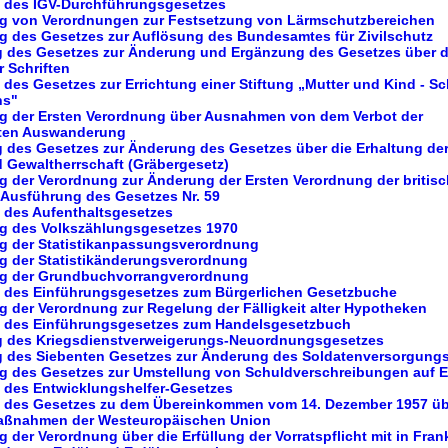
g des IGV-Durchführungsgesetzes
ng von Verordnungen zur Festsetzung von Lärmschutzbereichen
ng des Gesetzes zur Auflösung des Bundesamtes für Zivilschutz
ng des Gesetzes zur Änderung und Ergänzung des Gesetzes über d
 Schriften
 des Gesetzes zur Errichtung einer Stiftung „Mutter und Kind - S
ns"
ng der Ersten Verordnung über Ausnahmen von dem Verbot der
zten Auswanderung
g des Gesetzes zur Änderung des Gesetzes über die Erhaltung der
 Gewaltherrschaft (Gräbergesetz)
g der Verordnung zur Änderung der Ersten Verordnung der britis
r Ausführung des Gesetzes Nr. 59
g des Aufenthaltsgesetzes
ng des Volkszählungsgesetzes 1970
ng der Statistikanpassungsverordnung
ng der Statistikänderungsverordnung
ng der Grundbuchvorrangverordnung
g des Einführungsgesetzes zum Bürgerlichen Gesetzbuche
g der Verordnung zur Regelung der Fälligkeit alter Hypotheken
g des Einführungsgesetzes zum Handelsgesetzbuch
ng des Kriegsdienstverweigerungs-Neuordnungsgesetzes
ng des Siebenten Gesetzes zur Änderung des Soldatenversorgung
ng des Gesetzes zur Umstellung von Schuldverschreibungen auf 
g des Entwicklungshelfer-Gesetzes
g des Gesetzes zu dem Übereinkommen vom 14. Dezember 1957 ü
aßnahmen der Westeuropäischen Union
g der Verordnung über die Erfüllung der Vorratspflicht mit in Fran