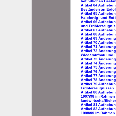
befindlichen Bestä
Artikel 64 Aufhebung
Beständen an Erdöl
Artikel 65 Aufhebun
Halbfertig- und Erd
Artikel 66 Aufhebun
und Erdölerzeugniss
Artikel 67 Aufhebun
Artikel 68 Aufhebu
Artikel 69 Änderung
Artikel 70 Aufhebu
Artikel 71 Änderung
Artikel 72 Änderun
Wiederaufbau und E
Artikel 73 Änderun
Artikel 74 Änderun
Artikel 75 Änderun
Artikel 76 Änderun
Artikel 77 Änderun
Artikel 78 Änderun
Artikel 79 Aufhebu
Erdölerzeugnissen
Artikel 80 Aufhebun
1997/98 im Rahmen 
landwirtschaftliche
Artikel 81 Aufheb
Artikel 82 Aufhebun
1998/99 im Rahmen 