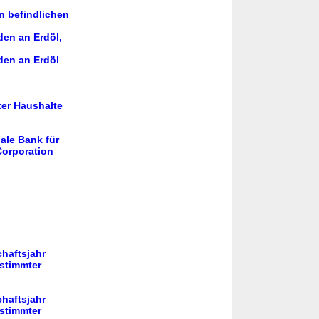
en befindlichen
den an Erdöl,
den an Erdöl
ter Haushalte
ale Bank für
Corporation
haftsjahr
stimmter
haftsjahr
stimmter