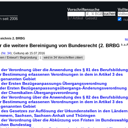
Vorschriftensuche
Vollt
§ / Artikel
Gesetz
n seit 2006
nu
zeichnis 2. BRBG
Ma
r die weitere Bereinigung von Bundesrecht (2. BRBG
k.a.
4
(
Nr. 34
); Geltung ab 15.07.2016
en / Entwurf / Begründung
|
wird in 34 Vorschriften zitiert
g der Verordnung über die Anwendung des § 81 des Berufsbildun
er Bestimmung erlassenen Verordnungen in dem in Artikel 3 des
 genannten Gebiet
ng der Ersten Bezügeanpassungs-Übergangsverordnung
ng der Ersten Bezügeanpassungsübergangs-Änderungsverordnung
g der Chemikalien-Übergangsverordnung
g der Verordnung über die Anwendung des § 82 des Berufsbildun
er Bestimmung erlassenen Verordnungen in dem in Artikel 3 des
 genannten Gebiet
g des Gesetzes zur Auflösung der Urkundenstellen in den Länder
mmern, Sachsen, Sachsen-Anhalt und Thüringen
g der Verordnung über die Abkürzung von Fristen im Bundeswahlge
schen Bundestag