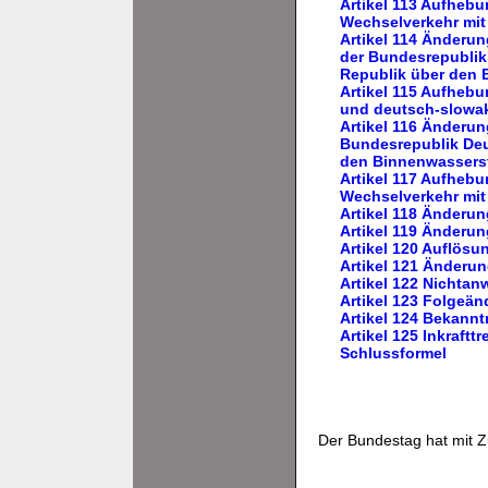
Artikel 113 Aufheb
Wechselverkehr mit
Artikel 114 Änderu
der Bundesrepublik
Republik über den 
Artikel 115 Aufheb
und deutsch-slowak
Artikel 116 Änderu
Bundesrepublik Deut
den Binnenwassers
Artikel 117 Aufheb
Wechselverkehr mit
Artikel 118 Änderu
Artikel 119 Änderu
Artikel 120 Auflös
Artikel 121 Änderu
Artikel 122 Nichta
Artikel 123 Folgeä
Artikel 124 Bekann
Artikel 125 Inkrafttr
Schlussformel
Der Bundestag hat mit 