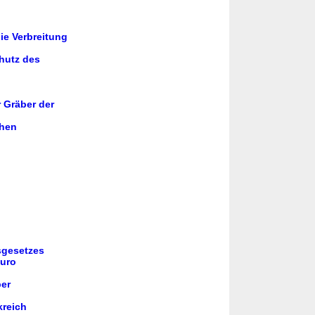
ie Verbreitung
chutz des
 Gräber der
chen
sgesetzes
Euro
ber
kreich