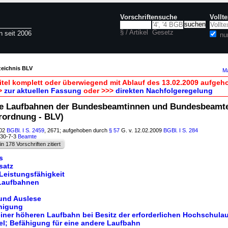
Vorschriftensuche
Vollt
§ / Artikel
Gesetz
n seit 2006
nu
zeichnis BLV
Ma
itel komplett oder überwiegend mit Ablauf des 13.02.2009 aufgeh
>
zur aktuellen Fassung
oder >>>
direkten Nachfolgeregelung
ie Laufbahnen der Bundesbeamtinnen und Bundesbeamt
rordnung - BLV)
002
BGBl. I S. 2459
, 2671; aufgehoben durch
§ 57
G. v. 12.02.2009
BGBl. I S. 284
030-7-3
Beamte
in 178 Vorschriften zitiert
s
satz
Leistungsfähigkeit
 Laufbahnen
und Auslese
ähigung
einer höheren Laufbahn bei Besitz der erforderlichen Hochschula
l; Befähigung für eine andere Laufbahn