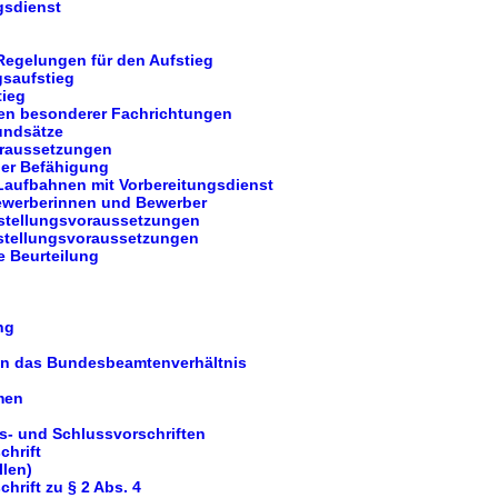
gsdienst
Regelungen für den Aufstieg
gsaufstieg
tieg
nen besonderer Fachrichtungen
undsätze
oraussetzungen
er Befähigung
 Laufbahnen mit Vorbereitungsdienst
Bewerberinnen und Bewerber
nstellungsvoraussetzungen
stellungsvoraussetzungen
e Beurteilung
ng
t in das Bundesbeamtenverhältnis
men
s- und Schlussvorschriften
chrift
llen)
hrift zu § 2 Abs. 4