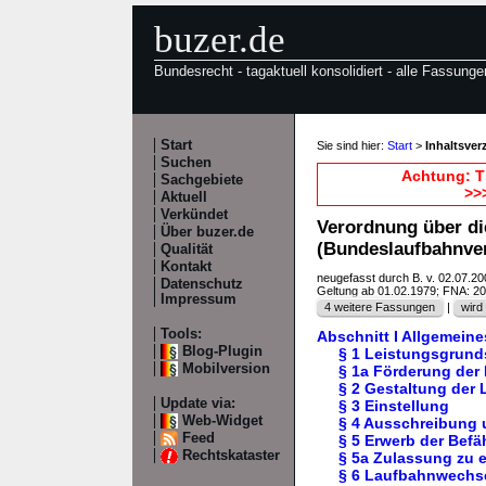
buzer.de
Bundesrecht - tagaktuell konsolidiert - alle Fassunge
Start
Sie sind hier:
Start
>
Inhaltsver
Suchen
Achtung: T
Sachgebiete
>>
Aktuell
Verkündet
Verordnung über d
Über buzer.de
(Bundeslaufbahnve
Qualität
Kontakt
neugefasst durch B. v. 02.07.2
Datenschutz
Geltung ab 01.02.1979; FNA: 2
Impressum
4 weitere Fassungen
|
wird 
Tools:
Abschnitt I Allgemeine
Blog-Plugin
§ 1 Leistungsgrund
Mobilversion
§ 1a Förderung der 
§ 2 Gestaltung der
Update via:
§ 3 Einstellung
Web-Widget
§ 4 Ausschreibung 
Feed
§ 5 Erwerb der Bef
Rechtskataster
§ 5a Zulassung zu 
§ 6 Laufbahnwechse