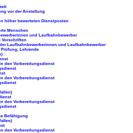
zeit
ung vor der Anstellung
on höher bewerteten Dienstposten
erte Menschen
nbewerberinnen und Laufbahnbewerber
 Vorschriften
g der Laufbahnbewerberinnen und Laufbahnbewerber
, Prüfung, Lehrende
n)
ienst
 in den Vorbereitungsdienst
gsdienst
nst
 in den Vorbereitungsdienst
gsdienst
fallen)
Dienst
 in den Vorbereitungsdienst
gsdienst
ge Befähigung
fallen)
nst
 in den Vorbereitungsdienst