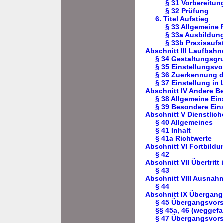
§ 31 Vorbereitun
§ 32 Prüfung
6. Titel Aufstieg
§ 33 Allgemeine 
§ 33a Ausbildun
§ 33b Praxisaufs
Abschnitt III Laufbah
§ 34 Gestaltungsgr
§ 35 Einstellungsv
§ 36 Zuerkennung d
§ 37 Einstellung in
Abschnitt IV Andere 
§ 38 Allgemeine Ei
§ 39 Besondere Ein
Abschnitt V Dienstlich
§ 40 Allgemeines
§ 41 Inhalt
§ 41a Richtwerte
Abschnitt VI Fortbildu
§ 42
Abschnitt VII Übertrit
§ 43
Abschnitt VIII Ausnah
§ 44
Abschnitt IX Übergang
§ 45 Übergangsvors
§§ 45a, 46 (weggefa
§ 47 Übergangsvorsc