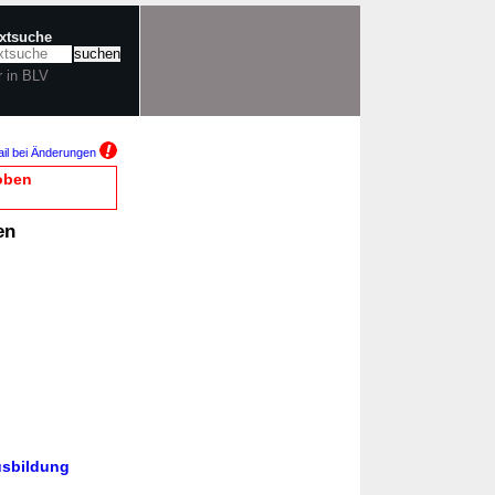
extsuche
r in BLV
il bei Änderungen
oben
en
usbildung