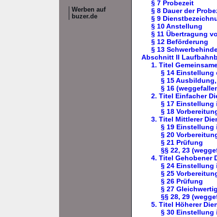
§ 7 Probezeit
Werben auf
§ 8 Dauer der Probe
buzer.de
§ 9 Dienstbezeichn
§ 10 Anstellung
§ 11 Übertragung v
§ 12 Beförderung
§ 13 Schwerbehind
Abschnitt II Laufbah
1. Titel Gemeinsame
§ 14 Einstellun
§ 15 Ausbildung
§ 16 (weggefalle
2. Titel Einfacher D
§ 17 Einstellung
§ 18 Vorbereitun
3. Titel Mittlerer Die
§ 19 Einstellung
§ 20 Vorbereitun
§ 21 Prüfung
§§ 22, 23 (wegge
4. Titel Gehobener 
§ 24 Einstellung
§ 25 Vorbereitun
§ 26 Prüfung
§ 27 Gleichwerti
§§ 28, 29 (wegge
5. Titel Höherer Die
§ 30 Einstellung